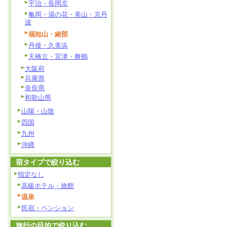
宇治・長岡京
亀岡・湯の花・美山・京丹
波
福知山・綾部
丹後・久美浜
天橋立・宮津・舞鶴
大阪府
兵庫県
奈良県
和歌山県
山陽・山陰
四国
九州
沖縄
宿タイプで絞り込む
指定なし
高級ホテル・旅館
温泉
民宿・ペンション
旅行の目的で絞り込む