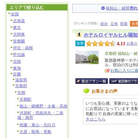
エリアで絞り込む
福知山・綾部
売れ
全国
北海道
[ランキング項目]
総合
立地
部屋
食
東北
北関東
ホテルロイヤルヒル福知
首都圏
4.11
食事
お客さ
伊豆・箱根
エ
京都府 福知山・綾
甲信越
リ
阪急阪神第一ホテ
特
北陸
ル。宿泊の方は利
ア
徴
東海
お気に入りに
近畿
滋賀県
京都府
お客さまの声
京都
京都駅
いつも安心感、実家のような
嵐山・嵯峨野・太秦・高雄
にお世話になっています 支
河原町・四条烏丸・二条
気配りで 自身の実家に帰ったような
城・御所
きはこちら
祇園・東山・北白川
大原・鞍馬・貴船