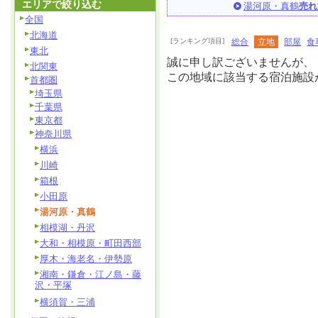
エリアで絞り込む
湯河原・真鶴
売れ
全国
北海道
[ランキング項目]
総合
立地
部屋
食
東北
誠に申し訳ございませんが、
北関東
この地域に該当する宿泊施設
首都圏
埼玉県
千葉県
東京都
神奈川県
横浜
川崎
箱根
小田原
湯河原・真鶴
相模湖・丹沢
大和・相模原・町田西部
厚木・海老名・伊勢原
湘南・鎌倉・江ノ島・藤
沢・平塚
横須賀・三浦