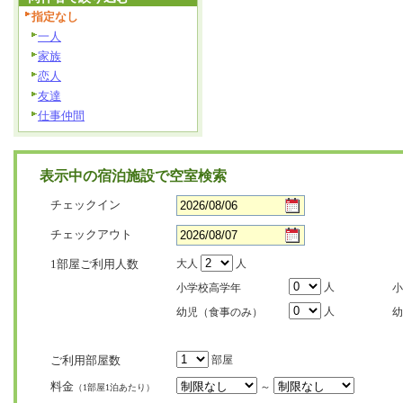
指定なし
一人
家族
恋人
友達
仕事仲間
表示中の宿泊施設で空室検索
チェックイン
チェックアウト
1部屋ご利用人数
大人
人
人
小学校高学年
小
人
幼児（食事のみ）
幼
ご利用部屋数
部屋
料金
～
（1部屋1泊あたり）