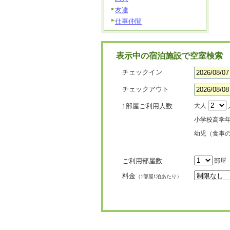
友達
仕事仲間
表示中の宿泊施設で空室検索
チェックイン
チェックアウト
1部屋ご利用人数
大人
小学校高学
幼児（食事
ご利用部屋数
部屋
料金
（1部屋1泊あたり）