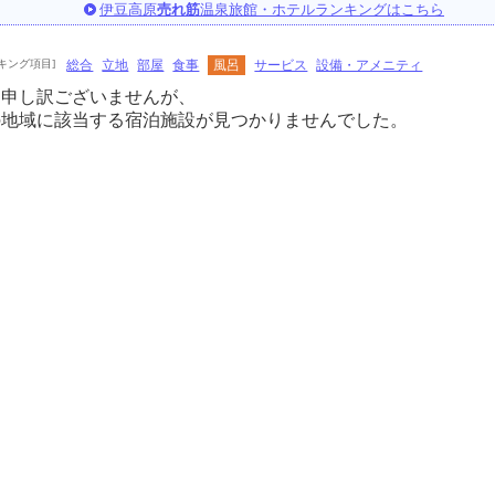
伊豆高原
売れ筋
温泉旅館・ホテルランキングはこちら
キング項目]
総合
立地
部屋
食事
風呂
サービス
設備・アメニティ
に申し訳ございませんが、
の地域に該当する宿泊施設が見つかりませんでした。