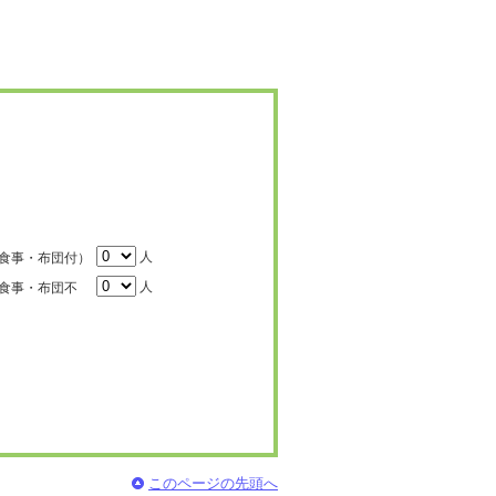
人
食事・布団付）
人
食事・布団不
このページの先頭へ