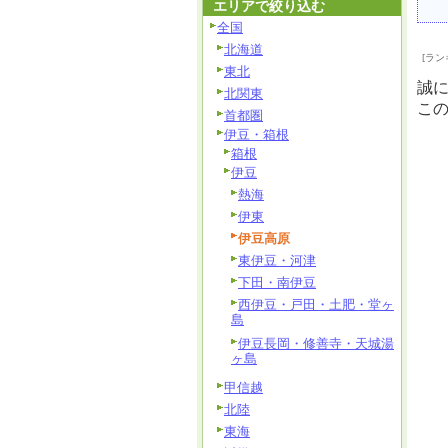
エリアで絞り込む
全国
北海道
[ラン
東北
誠
北関東
こ
首都圏
伊豆・箱根
箱根
伊豆
熱海
伊東
伊豆高原
東伊豆・河津
下田・南伊豆
西伊豆・戸田・土肥・堂ヶ
島
伊豆長岡・修善寺・天城湯
ヶ島
甲信越
北陸
東海