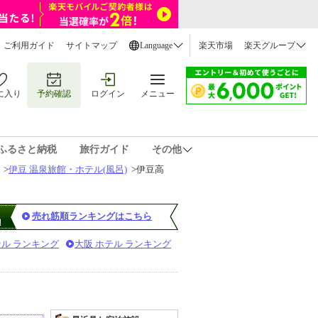
ご利用ガイド
サイトマップ
Language
楽天市場
楽天グループ
に入り
予約確認
ログイン
メニュー
ふるさと納税
旅行ガイド
その他
>
伊豆 温泉旅館・ホテル(風呂)
>
伊豆高
売れ筋順ランキングはこちら
テル ランキング
大阪 ホテル ランキング