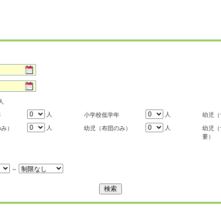
人
人
人
年
小学校低学年
幼児（
人
人
のみ）
幼児（布団のみ）
幼児（
要）
～