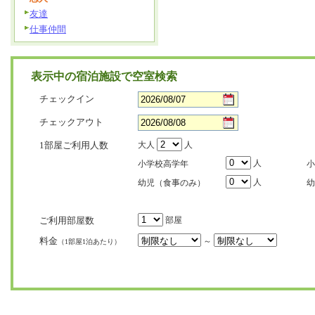
友達
仕事仲間
表示中の宿泊施設で空室検索
チェックイン
チェックアウト
1部屋ご利用人数
大人
人
人
小学校高学年
小
人
幼児（食事のみ）
幼
ご利用部屋数
部屋
料金
～
（1部屋1泊あたり）