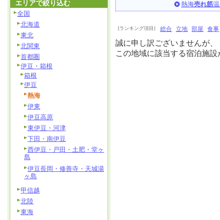
エリアで絞り込む
熱海
売れ筋
温
全国
北海道
[ランキング項目]
総合
立地
部屋
食事
東北
誠に申し訳ございませんが、
北関東
この地域に該当する宿泊施設
首都圏
伊豆・箱根
箱根
伊豆
熱海
伊東
伊豆高原
東伊豆・河津
下田・南伊豆
西伊豆・戸田・土肥・堂ヶ
島
伊豆長岡・修善寺・天城湯
ヶ島
甲信越
北陸
東海