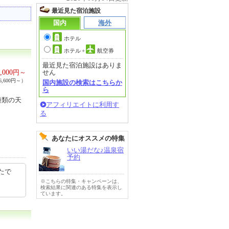
最近見た宿泊施設
国内
海外
ホテル
ホテル
+
航空券
最近見た宿泊施設はありま
,000
円～
せん
,600円～）
国内施設の検索はこちらか
ら
種類の天
アフィリエイトに利用す
る
あなたにオススメの特集
いい湯だな♪温泉宿
予約
たで
※こちらの特集・キャンペーンは、
検索結果に関連のある特集を表示し
ています。