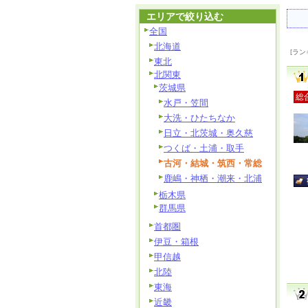
エリアで絞り込む
全国
北海道
[ラン
東北
北関東
茨城県
総
水戸・笠間
大洗・ひたちなか
日立・北茨城・奥久慈
つくば・土浦・取手
古河・結城・筑西・常総
鹿嶋・神栖・潮来・北浦
栃木県
群馬県
首都圏
伊豆・箱根
甲信越
北陸
東海
近畿