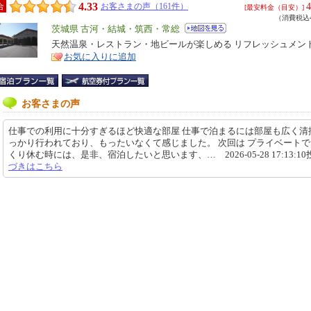
4.33
4
合
お客さまの声（161件）
[最安料金（目安）]
（消費税込4
エ
茨城県 古河・結城・筑西・常総
リ
天然温泉・レストラン・地ビールが楽しめる リフレッシュメン
特
お気に入りに追加
ア
徴
お客さまの声
仕事での利用に十分すぎるほど快適な部屋 仕事で泊まるには部屋も広く清
っかり行われており、もったいなくて感じました。 次回は プライベート
くり休む時には、是非、宿泊したいと思います、… 2026-05-28 17:13:1
づきはこちら