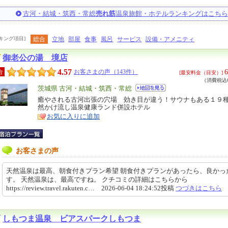
古河・結城・筑西・常総
売れ筋
温泉旅館・ホテルランキングはこちら
キング項目]
総合
立地
部屋
食事
風呂
サービス
設備・アメニティ
御老公の湯 境店
4.57
6
合
お客さまの声（143件）
[最安料金（目安）]
（消費税込6
エ
茨城県 古河・結城・筑西・常総
リ
癒やされる古河出張の穴場 効き目が違う！サウナもある１９
特
然かけ流し温泉健康ランド併設ホテル
ア
徴
お気に入りに追加
お客さまの声
天然温泉は最高、朝食付きプラン希望 朝食付きプランがあったら、良かっ
す。 天然温泉は、最高ですね。 クチコミの詳細はこちらから
https://review.travel.rakuten.c… 2026-06-04 18:24:52投稿
つづきはこちら
しもつま温泉 ビアスパークしもつま