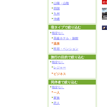
総
山陽・山陰
四国
九州
沖縄
宿タイプで絞り込む
指定なし
高級ホテル・旅館
温泉
民宿・ペンション
旅行の目的で絞り込む
指定なし
レジャー
ビジネス
同伴者で絞り込む
指定なし
一人
家族
恋人