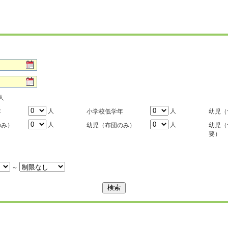
人
人
人
年
小学校低学年
幼児（
人
人
のみ）
幼児（布団のみ）
幼児（
要）
～