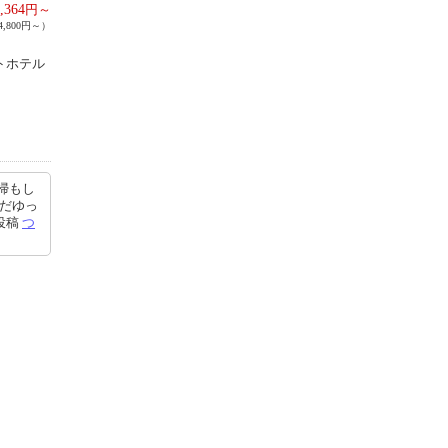
,364
円～
,800円～）
トホテル
掃もし
でだゆっ
0投稿
つ