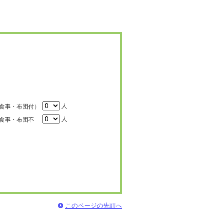
人
食事・布団付）
人
食事・布団不
このページの先頭へ