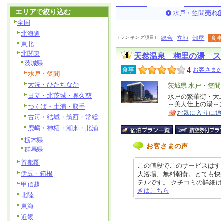
エリアで絞り込む
水戸・笠間
売れ
全国
北海道
[ランキング項目]
総合
立地
部屋
食
東北
北関東
天然温泉 梅里の湯 ス
茨城県
4
食事
お客さまの
水戸・笠間
大洗・ひたちなか
エ
茨城県 水戸・笠間
日立・北茨城・奥久慈
リ
水戸の繁華街・大
特
～美人仕上の湯～
つくば・土浦・取手
ア
徴
お気に入りに
古河・結城・筑西・常総
鹿嶋・神栖・潮来・北浦
栃木県
お客さまの声
群馬県
首都圏
この値段でこのサービスはす
伊豆・箱根
大浴場、無料朝食。とても快
テルです。 クチコミの詳細はこちらか
甲信越
きはこちら
北陸
東海
近畿