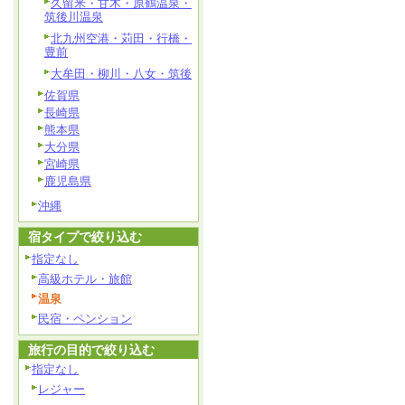
久留米・甘木・原鶴温泉・
筑後川温泉
北九州空港・苅田・行橋・
豊前
大牟田・柳川・八女・筑後
佐賀県
長崎県
熊本県
大分県
宮崎県
鹿児島県
沖縄
宿タイプで絞り込む
指定なし
高級ホテル・旅館
温泉
民宿・ペンション
旅行の目的で絞り込む
指定なし
レジャー