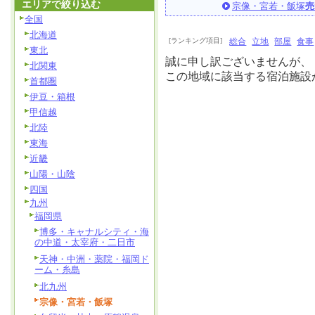
エリアで絞り込む
宗像・宮若・飯塚
売
全国
北海道
[ランキング項目]
総合
立地
部屋
食事
東北
誠に申し訳ございませんが、
北関東
この地域に該当する宿泊施設
首都圏
伊豆・箱根
甲信越
北陸
東海
近畿
山陽・山陰
四国
九州
福岡県
博多・キャナルシティ・海
の中道・太宰府・二日市
天神・中洲・薬院・福岡ド
ーム・糸島
北九州
宗像・宮若・飯塚