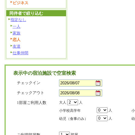
ビジネス
同伴者で絞り込む
指定なし
一人
家族
恋人
友達
仕事仲間
表示中の宿泊施設で空室検索
チェックイン
チェックアウト
1部屋ご利用人数
大人
人
人
小学校高学年
小
人
幼児（食事のみ）
幼
ご利用部屋数
部屋