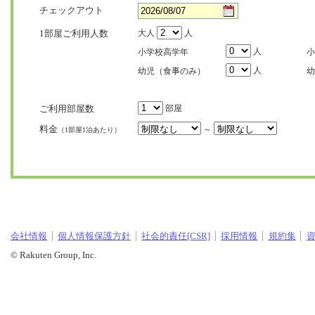
チェックアウト
1部屋ご利用人数
大人
人
人
小学校高学年
小
人
幼児（食事のみ）
幼
ご利用部屋数
部屋
料金
～
（1部屋1泊あたり）
会社情報
個人情報保護方針
社会的責任[CSR]
採用情報
規約集
© Rakuten Group, Inc.