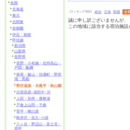
全国
北海道
[ランキング項目]
総合
立地
部屋
食
東北
誠に申し訳ございませんが、
北関東
この地域に該当する宿泊施設
首都圏
伊豆・箱根
甲信越
新潟県
山梨県
長野県
長野・小布施・信州高山・
戸隠・飯綱
斑尾・飯山・信濃町・野尻
湖・黒姫
野沢温泉・木島平・秋山郷
志賀高原･湯田中･渋
上田・別所・鹿教湯
戸倉上山田・千曲
菅平・峰の原
軽井沢・佐久･小諸
八ヶ岳・野辺山・富士見・
原村