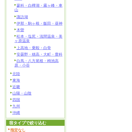
蓼科・白樺湖・霧ヶ峰・車
山
諏訪湖
伊那・駒ヶ根・飯田・昼神
木曽
松本・塩尻・浅間温泉・美
ヶ原温泉
上高地・乗鞍・白骨
安曇野・穂高・大町・豊科
白馬・八方尾根・栂池高
原・小谷
北陸
東海
近畿
山陽・山陰
四国
九州
沖縄
宿タイプで絞り込む
指定なし