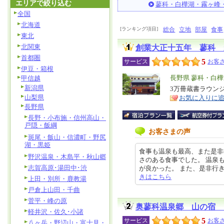
エリアで絞り込む
蓼科・白樺湖・霧ヶ峰
全国
北海道
[ランキング項目]
総合
立地
部屋
食事
東北
北関東
創業大正十五年 蓼科 
首都圏
5
サービス
お客さ
伊豆・箱根
エ
長野県 蓼科・白
甲信越
新潟県
リ
3万冊蔵書ラウン
特
山梨県
お気に入りに
ア
徴
長野県
長野・小布施・信州高山・
戸隠・飯綱
お客さまの声
斑尾・飯山・信濃町・野尻
湖・黒姫
食事も温泉も最高、また是非
野沢温泉・木島平・秋山郷
さのある食事でした。 温泉
志賀高原･湯田中･渋
が良かった。 また、是非行きたいと
きはこちら
上田・別所・鹿教湯
戸倉上山田・千曲
菅平・峰の原
奥蓼科温泉郷 山の宿 
軽井沢・佐久･小諸
5
サービス
お客さ
八ヶ岳・野辺山・富士見・