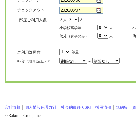
チェックアウト
1部屋ご利用人数
大人
人
人
小学校高学年
小
人
幼児（食事のみ）
幼
ご利用部屋数
部屋
料金
～
（1部屋1泊あたり）
会社情報
個人情報保護方針
社会的責任[CSR]
採用情報
規約集
© Rakuten Group, Inc.