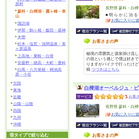
原村
エ
長野県 蓼科・白
蓼科・白樺湖・霧ヶ峰・車
リ
■ 明 ら か に 治 る
特
山
お気に入りに
ア
徴
諏訪湖
伊那・駒ヶ根・飯田・昼神
木曽
お客さまの声
松本・塩尻・浅間温泉・美
ヶ原温泉
秘境の雰囲気と源泉掛け流し
上高地・乗鞍・白骨
の宿という感じで僕は好きで
安曇野・穂高・大町・豊科
りますがバイクで行ったけど問題あ
稿
つづきはこちら
白馬・八方尾根・栂池高
原・小谷
北陸
白樺湖オーベルジュ・ビ
東海
5
サービス
お客さ
近畿
山陽・山陰
エ
長野県 蓼科・白
四国
リ
特
お気に入りに
九州
ア
徴
沖縄
宿タイプで絞り込む
お客さまの声