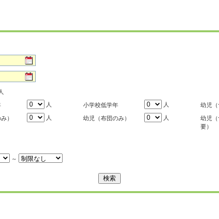
人
人
人
年
小学校低学年
幼児（
人
人
のみ）
幼児（布団のみ）
幼児（
要）
～