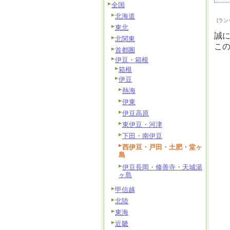
全国
北海道
[ラン
東北
誠
北関東
こ
首都圏
伊豆・箱根
箱根
伊豆
熱海
伊東
伊豆高原
東伊豆・河津
下田・南伊豆
西伊豆・戸田・土肥・堂ヶ
島
伊豆長岡・修善寺・天城湯
ヶ島
甲信越
北陸
東海
近畿