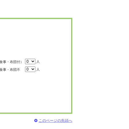
人
食事・布団付）
人
食事・布団不
このページの先頭へ