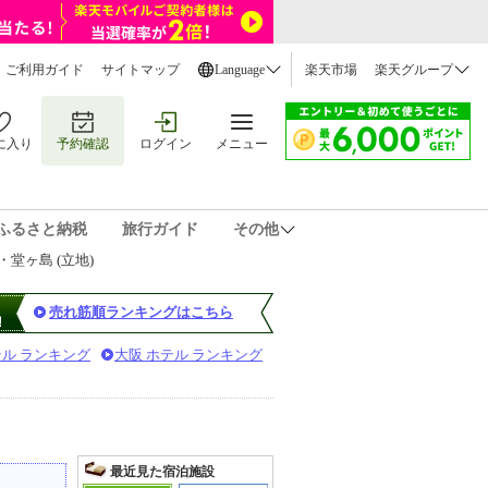
ご利用ガイド
サイトマップ
Language
楽天市場
楽天グループ
に入り
予約確認
ログイン
メニュー
ふるさと納税
旅行ガイド
その他
堂ヶ島 (立地)
売れ筋順ランキングはこちら
テル ランキング
大阪 ホテル ランキング
最近見た宿泊施設