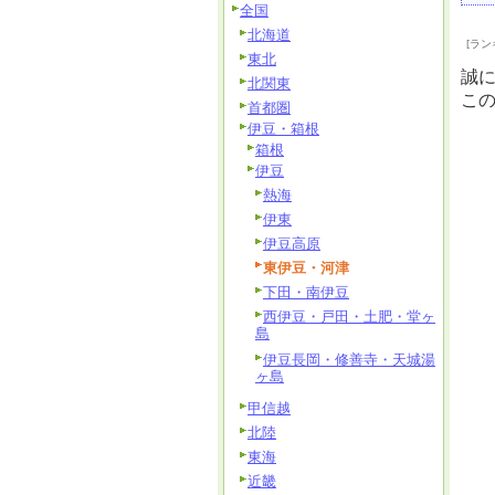
全国
北海道
[ラン
東北
誠
北関東
こ
首都圏
伊豆・箱根
箱根
伊豆
熱海
伊東
伊豆高原
東伊豆・河津
下田・南伊豆
西伊豆・戸田・土肥・堂ヶ
島
伊豆長岡・修善寺・天城湯
ヶ島
甲信越
北陸
東海
近畿