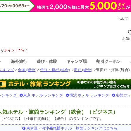
ヘルプ
お気
ー
海外旅行
遊び・体験
キャンプ場
割引クーポン
ンキング
>
全国 (総合)
>
伊豆・箱根 (総合)
>
伊豆 (総合)
>
東伊豆・河津 (総合)
 ランキング
東京 ホテル ランキング
横浜 ホテル ランキング
京都 ホ
 人気ホテル・旅館ランキング（総合）（ビジネス）
【ビジネス】【仕事仲間向け】【総合】
のランキングです。
東伊豆・河津
売れ筋
ホテル・旅館ランキングはこちら