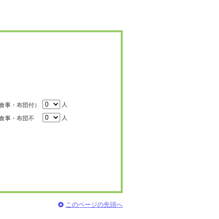
人
食事・布団付）
人
食事・布団不
このページの先頭へ