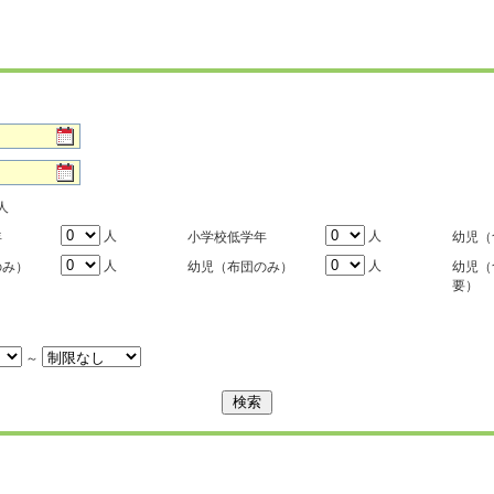
人
人
人
年
小学校低学年
幼児（
人
人
のみ）
幼児（布団のみ）
幼児（
要）
～