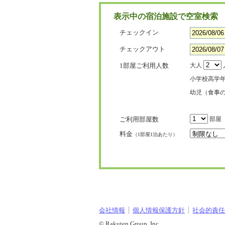
表示中の宿泊施設で空室検索
チェックイン
チェックアウト
1部屋ご利用人数
大人
小学校高学
幼児（食事
ご利用部屋数
部屋
料金
（1部屋1泊あたり）
会社情報
個人情報保護方針
社会的責任[
© Rakuten Group, Inc.