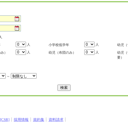
人
人
人
年
小学校低学年
幼児（
人
人
のみ）
幼児（布団のみ）
幼児（
要）
～
CSR]
採用情報
規約集
資料請求