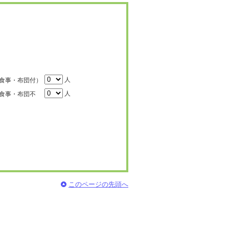
人
食事・布団付）
人
食事・布団不
このページの先頭へ