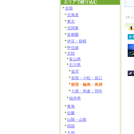
エリアで絞り込む
全国
北海道
[ラン
東北
北関東
首都圏
食
伊豆・箱根
甲信越
北陸
富山県
石川県
金沢
加賀・小松・辰口
能登・輪島・珠洲
七尾・和倉・羽咋
福井県
東海
近畿
山陽・山陰
四国
九州