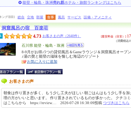
能登・輪島・珠洲
売れ筋
ホテル・旅館ランキングはこちら
キング項目]
総合
立地
部屋
食事
風呂
サービス
設備・アメニティ
洞窟風呂の宿 百楽荘
4.73
17
事
お客さまの声（2640件）
[最安料金（目安）]
（消費税込19
エ
石川県 能登・輪島・珠洲
リ
8-9月がお得♪5つの貸切風呂＆Gameラウンジ＆洞窟風呂オープン
特
♪湯の贅と能登の滋味を愉しむ海辺のリゾート
ア
徴
お気に入りに追加
お客さまの声
朝食は作り置きが多く、もう少し工夫がほしい 朝ごはんはもう少し手を加
理の方がいいと思います。 作り置きされているものが多かった。 クチコ
はこちらから https://review.… 2026-07-28 16:38:09投稿
つづきはこちら