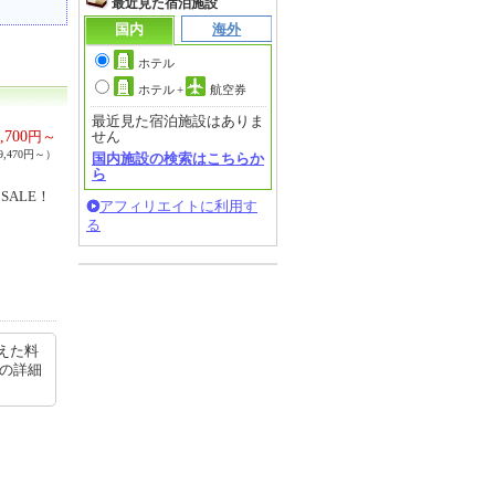
最近見た宿泊施設
国内
海外
ホテル
ホテル
+
航空券
最近見た宿泊施設はありま
,700
円～
せん
,470円～）
国内施設の検索はこちらか
ら
SALE！
アフィリエイトに利用す
る
えた料
ミの詳細