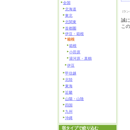
全国
北海道
[ラン
東北
誠
北関東
こ
首都圏
伊豆・箱根
箱根
箱根
小田原
湯河原・真鶴
伊豆
甲信越
北陸
東海
近畿
山陽・山陰
四国
九州
沖縄
宿タイプで絞り込む