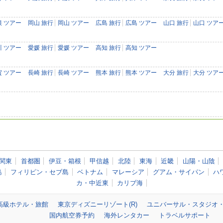
根 ツアー
岡山 旅行
岡山 ツアー
広島 旅行
広島 ツアー
山口 旅行
山口 ツア
川 ツアー
愛媛 旅行
愛媛 ツアー
高知 旅行
高知 ツアー
賀 ツアー
長崎 旅行
長崎 ツアー
熊本 旅行
熊本 ツアー
大分 旅行
大分 ツア
関東
首都圏
伊豆・箱根
甲信越
北陸
東海
近畿
山陽・山陰
島
フィリピン・セブ島
ベトナム
マレーシア
グアム・サイパン
ハ
カ・中近東
カリブ海
高級ホテル・旅館
東京ディズニーリゾート(R)
ユニバーサル・スタジオ
国内航空券予約
海外レンタカー
トラベルサポート