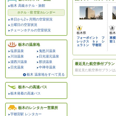
栃木 高級ホテル・旅館
ホテル・宿 空室カレンダー
本日から2ヶ月間の空室状況
土曜日の空室状況
チェーンホテルの空室状況
栃木県
栃木
フォーポイント フ
東横
レックス ｂｙ シ
前１
栃木の温泉地
ェラトン 宇都宮
塩原温泉
鬼怒川温泉
川治温泉
日光湯元温泉
湯西川温泉
那須温泉
最近見た航空券付プラン
日光温泉
中禅寺温泉
最近見た航空券付プランは
栃木 温泉地をすべて見る
栃木への高速バス
栃木発着の高速バス
栃木のレンタカー営業所
宇都宮駅 レンタカー