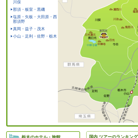
川俣
那須・板室・黒磯
塩原・矢板・大田原・西
那須野
真岡・益子・茂木
小山・足利・佐野・栃木
国内 ツアーのランキング
栃木のホテル・旅館