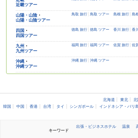
近畿ツアー
鳥取 旅行
鳥取 ツアー
島根 旅行
島
山陽・山陰
・
山陽・山陰ツアー
徳島 旅行
徳島 ツアー
香川 旅行
香
四国
・
四国ツアー
福岡 旅行
福岡 ツアー
佐賀 旅行
佐
九州
・
九州ツアー
沖縄 旅行
沖縄 ツアー
沖縄
・
沖縄ツアー
北海道
東北
北
韓国
中国
香港
台湾
タイ
シンガポール
インドネシア・バリ
出張・ビジネスホテル
温泉
キーワード