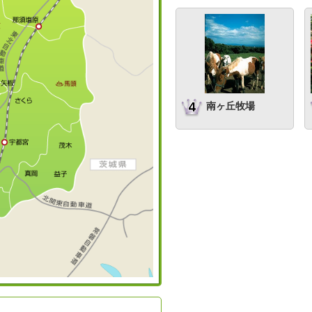
南ヶ丘牧場