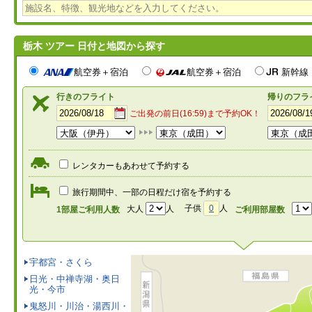
栃木 ツアー 日付と地図から探す
航空券＋宿泊
航空券＋宿泊
新幹線
行きのフライト
帰りのフラ
ご出発の前日(16:59)まで予約OK！
レンタカーもあわせて予約する
旅行期間中、一部の日程だけ宿を予約する
子供
0
人
大人
人
1部屋ご利用人数
ご利用部屋数
宇都宮・さくら
日光・中禅寺湖・奥日
光・今市
鬼怒川・川治・湯西川・