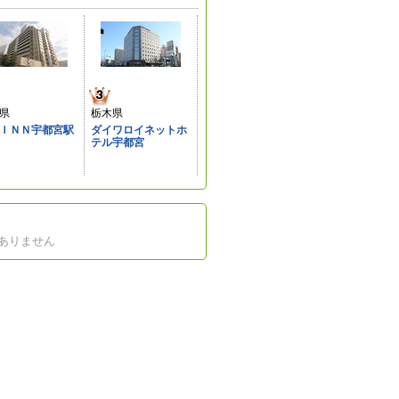
県
栃木県
ＩＮＮ宇都宮駅
ダイワロイネットホ
テル宇都宮
ありません