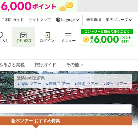
ご利用ガイド
サイトマップ
Language
楽天市場
楽天グループ
に入り
予約確認
ログイン
メニュー
ふるさと納税
旅行ガイド
その他
近隣の都道府県
福島 ツアー
茨城 ツアー
群馬 ツアー
埼玉 ツアー
栃木ツアー おすすめ特集