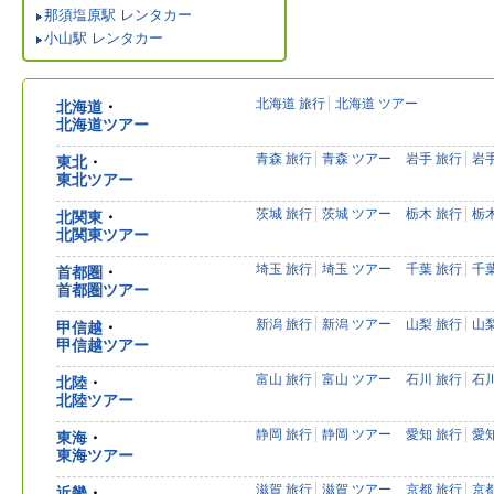
那須塩原駅 レンタカー
小山駅 レンタカー
北海道 旅行
北海道 ツアー
北海道
・
北海道ツアー
青森 旅行
青森 ツアー
岩手 旅行
岩
東北
・
東北ツアー
茨城 旅行
茨城 ツアー
栃木 旅行
栃
北関東
・
北関東ツアー
埼玉 旅行
埼玉 ツアー
千葉 旅行
千
首都圏
・
首都圏ツアー
新潟 旅行
新潟 ツアー
山梨 旅行
山
甲信越
・
甲信越ツアー
富山 旅行
富山 ツアー
石川 旅行
石
北陸
・
北陸ツアー
静岡 旅行
静岡 ツアー
愛知 旅行
愛
東海
・
東海ツアー
滋賀 旅行
滋賀 ツアー
京都 旅行
京
近畿
・