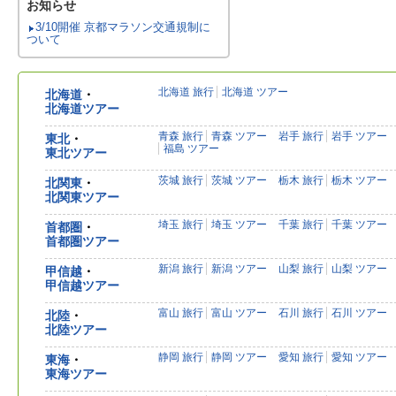
お知らせ
3/10開催 京都マラソン交通規制に
ついて
北海道 旅行
北海道 ツアー
北海道
・
北海道ツアー
青森 旅行
青森 ツアー
岩手 旅行
岩手 ツアー
東北
・
福島 ツアー
東北ツアー
茨城 旅行
茨城 ツアー
栃木 旅行
栃木 ツアー
北関東
・
北関東ツアー
埼玉 旅行
埼玉 ツアー
千葉 旅行
千葉 ツアー
首都圏
・
首都圏ツアー
新潟 旅行
新潟 ツアー
山梨 旅行
山梨 ツアー
甲信越
・
甲信越ツアー
富山 旅行
富山 ツアー
石川 旅行
石川 ツアー
北陸
・
北陸ツアー
静岡 旅行
静岡 ツアー
愛知 旅行
愛知 ツアー
東海
・
東海ツアー