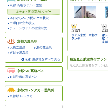
京都 高級ホテル・旅館
ホテル・宿 空室カレンダー
本日から2ヶ月間の空室状況
土曜日の空室状況
チェーンホテルの空室状況
京都府
京都
ホテル京阪 京都グ
都シ
ランデ
駅（
京都の温泉地
京都
天橋立温泉
湯の花温泉
夕日ヶ浦温泉
京都 温泉地をすべて見る
最近見た航空券付プラン
最近見た航空券付プランは
京都への高速バス
京都発着の高速バス
京都のレンタカー営業所
京都駅 レンタカー