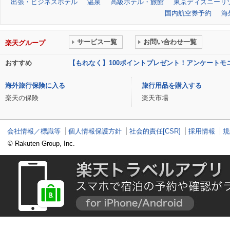
出張・ビジネスホテル
温泉
高級ホテル・旅館
東京ディズニーリゾ
国内航空券予約
海
サービス一覧
お問い合わせ一覧
楽天グループ
おすすめ
【もれなく】100ポイントプレゼント！アンケート
海外旅行保険に入る
旅行用品を購入する
楽天の保険
楽天市場
会社情報／標識等
個人情報保護方針
社会的責任[CSR]
採用情報
規
© Rakuten Group, Inc.