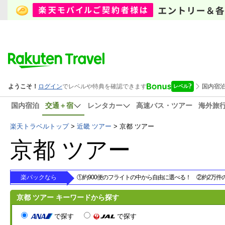
国内宿泊
交通＋宿
レンタカー
高速バス・ツアー
海外旅
楽天トラベルトップ
>
近畿 ツアー
>
京都 ツアー
京都 ツアー
楽パックなら
①約900便のフライトの中から自由に選べる！ ②約2万
京都 ツアー キーワードから探す
で探す
で探す