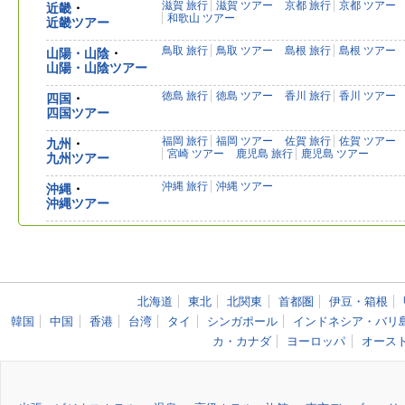
滋賀 旅行
滋賀 ツアー
京都 旅行
京都 ツアー
近畿
・
和歌山 ツアー
近畿ツアー
鳥取 旅行
鳥取 ツアー
島根 旅行
島根 ツアー
山陽・山陰
・
山陽・山陰ツアー
徳島 旅行
徳島 ツアー
香川 旅行
香川 ツアー
四国
・
四国ツアー
福岡 旅行
福岡 ツアー
佐賀 旅行
佐賀 ツアー
九州
・
宮崎 ツアー
鹿児島 旅行
鹿児島 ツアー
九州ツアー
沖縄 旅行
沖縄 ツアー
沖縄
・
沖縄ツアー
北海道
東北
北関東
首都圏
伊豆・箱根
韓国
中国
香港
台湾
タイ
シンガポール
インドネシア・バリ
カ・カナダ
ヨーロッパ
オース