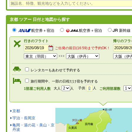
京都 ツアー 日付と地図から探す
航空券＋宿泊
航空券＋宿泊
新幹線
行きのフライト
帰りのフラ
ご出発の前日(16:59)まで予約OK！
レンタカーもあわせて予約する
旅行期間中、一部の日程だけ宿を予約する
子供
0
人
大人
人
1部屋ご利用人数
ご利用部屋数
京都
宇治・長岡京
亀岡・湯の花・美山・京
丹波