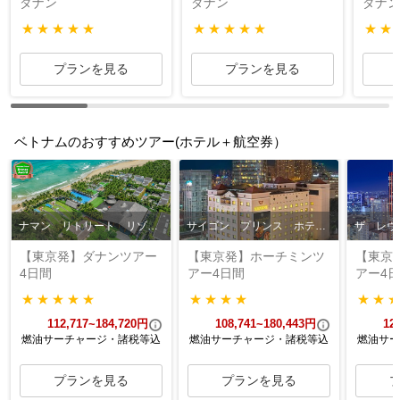
ダナン
ダナン
ダナン
★★★★★
★★★★★
★★
プランを見る
プランを見る
ベトナムのおすすめツアー(ホテル＋航空券）
ナマン リトリート リゾート
サイゴン プリンス ホテル （旧 ダクストン ホテル サイゴン）
ザ レヴ
【東京発】ダナンツアー
【東京発】ホーチミンツ
【東京
4日間
アー4日間
アー4
★★★★★
★★★★
★★
112,717~184,720円
108,741~180,443円
12
燃油サーチャージ・諸税等込
燃油サーチャージ・諸税等込
燃油サー
プランを見る
プランを見る