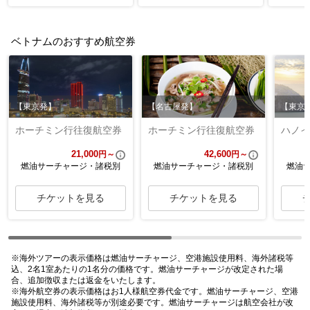
ベトナムのおすすめ航空券
【東京発】
【名古屋発】
【東京
ホーチミン行往復航空券
ホーチミン行往復航空券
ハノイ
21,000
42,600
円～
円～
燃油サーチャージ・諸税別
燃油サーチャージ・諸税別
燃油
チケットを見る
チケットを見る
※海外ツアーの表示価格は燃油サーチャージ、空港施設使用料、海外諸税等
込、2名1室あたりの1名分の価格です。燃油サーチャージが改定された場
合、追加徴収または返金をいたします。
※海外航空券の表示価格はお1人様航空券代金です。燃油サーチャージ、空港
施設使用料、海外諸税等が別途必要です。燃油サーチャージは航空会社が改