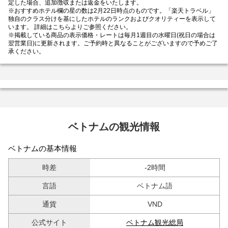
定した場合、追加徴収または返金をいたします。
※おすすめホテル欄の星の数は2月22日時点のものです。「楽天トラベル」
独自のクラス分けを基にしたホテルのランクおよびクオリティーを表示して
います。 詳細は
こちら
よりご参照ください。
※掲載している商品の表示価格・レートは毎月1週目の水曜日(祝日の場合は
翌営業日)に更新されます。ご予約時と異なることがございますので予めご了
承ください。
ベトナムの観光情報
ベトナムの基本情報
時差
-2時間
言語
ベトナム語
通貨
VND
公式サイト
ベトナム観光総局