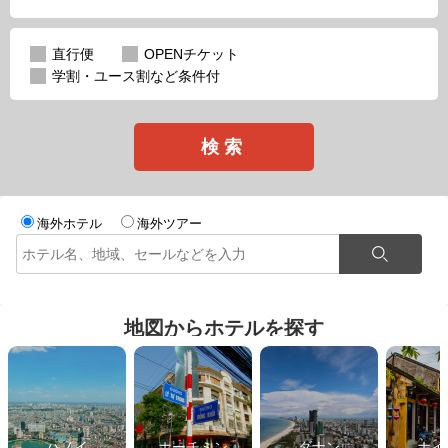
直行便
OPENチケット
学割・ユース割など条件付
検索
海外ホテル
海外ツアー
地図からホテルを探す
ハノイ
ホーチミン
ダナン
ホイ