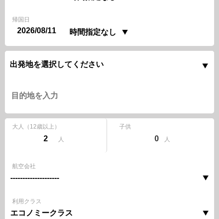
帰国日
大人
（12歳以上）
子供
0
人
人
航空会社
利用クラス