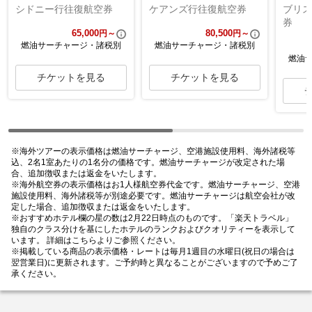
シドニー行往復航空券
ケアンズ行往復航空券
ブリス
券
65,000
80,500
円～
円～
燃油サーチャージ・諸税別
燃油サーチャージ・諸税別
燃油
チケットを見る
チケットを見る
※海外ツアーの表示価格は燃油サーチャージ、空港施設使用料、海外諸税等
込、2名1室あたりの1名分の価格です。燃油サーチャージが改定された場
合、追加徴収または返金をいたします。
※海外航空券の表示価格はお1人様航空券代金です。燃油サーチャージ、空港
施設使用料、海外諸税等が別途必要です。燃油サーチャージは航空会社が改
定した場合、追加徴収または返金をいたします。
※おすすめホテル欄の星の数は2月22日時点のものです。「楽天トラベル」
独自のクラス分けを基にしたホテルのランクおよびクオリティーを表示して
います。 詳細は
こちら
よりご参照ください。
※掲載している商品の表示価格・レートは毎月1週目の水曜日(祝日の場合は
翌営業日)に更新されます。ご予約時と異なることがございますので予めご了
承ください。