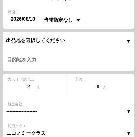
帰国日
大人
（12歳以上）
子供
0
人
人
航空会社
利用クラス