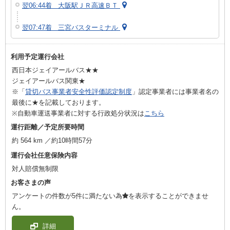
翌06:44着 大阪駅ＪＲ高速ＢＴ
翌07:47着 三宮バスターミナル
利用予定運行会社
西日本ジェイアールバス★★
ジェイアールバス関東★
※「
貸切バス事業者安全性評価認定制度
」認定事業者には事業者名の
最後に★を記載しております。
※自動車運送事業者に対する行政処分状況は
こちら
運行距離／予定所要時間
約 564 km ／約10時間57分
運行会社任意保険内容
対人賠償無制限
お客さまの声
アンケートの件数が5件に満たない為
を表示することができませ
ん。
詳細