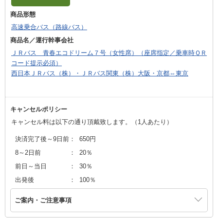
商品形態
高速乗合バス（路線バス）
商品名／運行幹事会社
ＪＲバス 青春エコドリーム７号（女性席）（座席指定／乗車時ＱＲ
コード提示必須）
西日本ＪＲバス（株）・ＪＲバス関東（株）大阪・京都⇔東京
キャンセルポリシー
キャンセル料は以下の通り頂戴致します。（1人あたり）
決済完了後～9日前
：
650円
8～2日前
：
20％
前日～当日
：
30％
出発後
：
100％
ご案内・ご注意事項