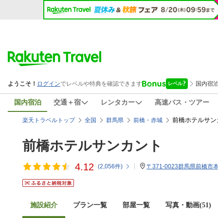
国内宿泊
交通＋宿
レンタカー
高速バス・ツアー
前橋ホテルサンカ
楽天トラベルトップ
全国
群馬県
前橋・赤城
前橋ホテルサンカント
4.12
(
2,056
件)
〒371-0023群馬県前橋市本町
施設紹介
プラン一覧
部屋一覧
写真・動画(51)