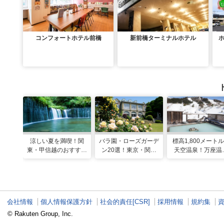
コンフォートホテル前橋
新前橋ターミナルホテル
涼しい夏を満喫！関
バラ園・ローズガーデ
標高1,800メート
東・甲信越のおすすめ
ン20選！東京・関東
天空温泉！万座温
避暑地14選
の名所をご紹介
日進舘の絶景風呂
実プログラムで心
整える
会社情報
個人情報保護方針
社会的責任[CSR]
採用情報
規約集
© Rakuten Group, Inc.