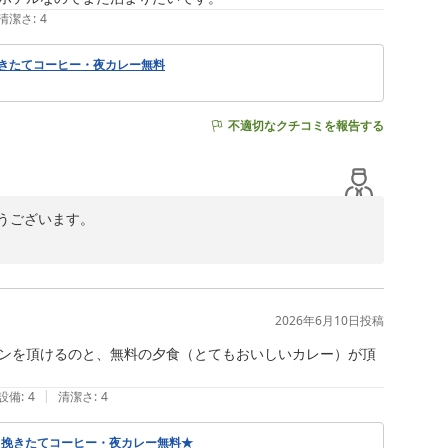
清潔さ
:
4
挽きたてコーヒー・夜カレー無料
不適切なクチコミを報告する
ございます。

存じます。

す。

けしましたこと、心よりお詫び申し上げます。

2026年6月10日
投稿


お近くにお越しの際は、ぜひ当ホテルをご利用くださいま
ンを頂けるのと、無料の夕食（とてもおいしいカレー）が頂
す。
|
設備
:
4
清潔さ
:
4
・挽きたてコーヒー・夜カレー無料★