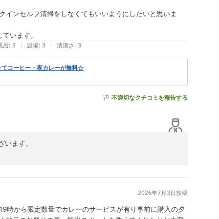
クインセルフ清掃をしなくてもいいようにしたいと思いま
しています。
|
|
風呂
:
3
設備
:
3
清潔さ
:
3
たてコーヒー・夜カレーが無料☆
不適切なクチコミを報告する
います。

。

好評いただいております。

に申し訳ございませんでした。

2026年7月3日
投稿
めて参ります。

19時から限定数量でカレーのサービスが有り事前に購入の夕