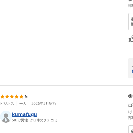
部
5
街
ビジネス
一人
2026年5月
宿泊
出
け
kumafugu
部
50代
/
男性
|
213
件のクチコミ