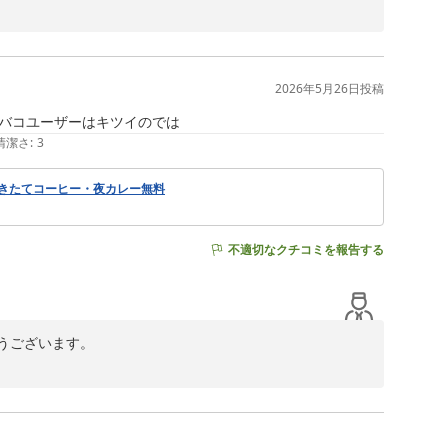
うございます。

で、飲食店をご利用するお客様より大変好評を頂いており
初日にご当地パンのプレゼント、フロント脇にて展開中の
はPM6時半より8時半の間、数量限定でカレーライス１杯ご
2026年5月26日
投稿
、最高のお供の様でございます。ご利用して下さっている
バコユーザーはキツイのでは
しておりました。

清潔さ
:
3
る方が多くいらっしゃる様でございます。岸壁の朝市は日
おります。当館より車でのご移動の場合は、約15分程。中
挽きたてコーヒー・夜カレー無料
お客様よりご質問がある際は、スタッフが説明できる様準
した。

頂ける様、精進して参ります。

不適切なクチコミを報告する
ございます。

せん。

おりましたが、


