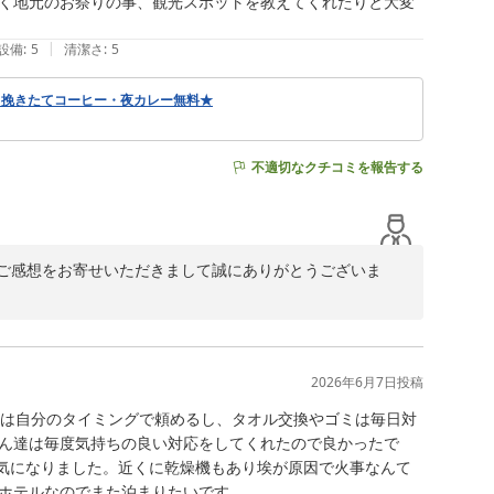
く地元のお祭りの事、観光スポットを教えてくれたりと大変
|
設備
:
5
清潔さ
:
5
・挽きたてコーヒー・夜カレー無料★
不適切なクチコミを報告する
ご感想をお寄せいただきまして誠にありがとうございま
変嬉しく拝読いたしました。ご夕食代わりとしてご活用い
より感謝申し上げます。地元のお祭りや観光情報がお客様
2026年6月7日
投稿
葉はスタッフにとって大きな励みとなります。

今後も皆様に快適にお過ごしいただけるよう、サービスの
除は自分のタイミングで頼めるし、タオル交換やゴミは毎日対
ん達は毎度気持ちの良い対応をしてくれたので良かったで
一同、心よりお待ちしております。
気になりました。近くに乾燥機もあり埃が原因で火事なんて
ホテルなのでまた泊まりたいです。