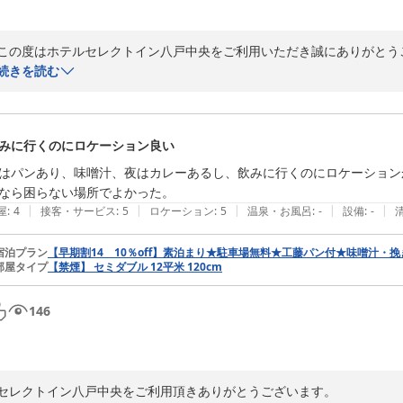
この度はホテルセレクトイン八戸中央をご利用いただき誠にありがとうご
御宿泊にご満足いただけたようで嬉しく思っております。

続きを読む
今後もお客様にご満足いただけるホテルを目指し、精進して参ります。

この度は貴重な感想をご投稿をいただき誠にありがとうございます。

お客様のまたのご利用をお待ちしております。
みに行くのにロケーション良い
ホテルセレクトイン八戸中央
はパンあり、味噌汁、夜はカレーあるし、飲みに行くのにロケーション
2026-06-03
なら困らない場所でよかった。
|
|
|
|
|
屋
:
4
接客・サービス
:
5
ロケーション
:
5
温泉・お風呂
:
-
設備
:
-
宿泊プラン
【早期割14 10％off】素泊まり★駐車場無料★工藤パン付★味噌汁・
部屋タイプ
【禁煙】 セミダブル 12平米 120cm
146
セレクトイン八戸中央をご利用頂きありがとうございます。
