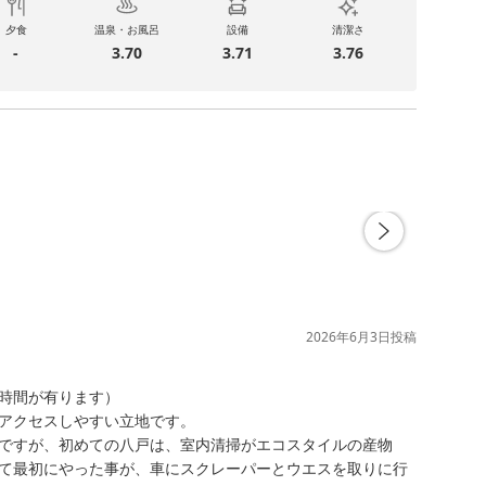
夕食
温泉・お風呂
設備
清潔さ
-
3.70
3.71
3.76
2026年6月3日
投稿
時間が有ります）

アクセスしやすい立地です。

ですが、初めての八戸は、室内清掃がエコスタイルの産物
て最初にやった事が、車にスクレーパーとウエスを取りに行