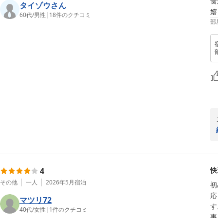
食
タイゾウさん
嬉
60代
/
男性
|
18
件のクチコミ
部
4
快
その他
一人
2026年5月
宿泊
初
応
マツリ72
す
40代
/
女性
|
1
件のクチコミ
事