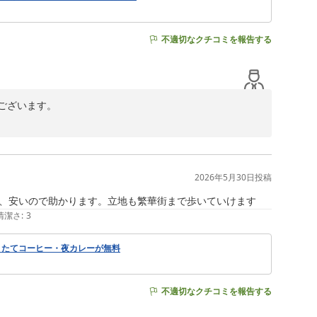
不適切なクチコミを報告する
ざいます。

。

光栄に思います。

て参ります。

2026年5月30日
投稿
、安いので助かります。立地も繁華街まで歩いていけます
清潔さ
:
3
挽きたてコーヒー・夜カレーが無料
不適切なクチコミを報告する