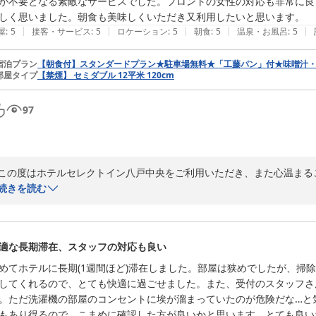
が不要となる素敵なサービスでした。フロントの女性の対応も非常に良
しく思いました。朝食も美味しくいただき又利用したいと思います。
ホテルセレクトイン八戸中央
|
|
|
|
|
屋
:
5
接客・サービス
:
5
ロケーション
:
5
朝食
:
5
温泉・お風呂
:
5
2026-06-03
宿泊プラン
【朝食付】スタンダードプラン★駐車場無料★「工藤パン」付★味噌汁
部屋タイプ
【禁煙】 セミダブル 12平米 120cm
97
この度はホテルセレクトイン八戸中央をご利用いただき、また心温まる
す。

続きを読む
菓子パンや数量限定のカレーサービスをお喜びいただけたとのこと、大
ただけたようで、私どもにとっても何よりでございます。

また、フロントスタッフの対応につきましてお褒めの言葉を頂戴し、心
適な長期滞在、スタッフの対応も良い
のご滞在のお役に立てたようで大変嬉しく思います。お客様からのお言
さらに、朝食もご満足いただけたとのこと、重ねて御礼申し上げます。
めてホテルに長期(1週間ほど)滞在しました。部屋は狭めでしたが、掃
向上に努めてまいります。

してくれるので、とても快適に過ごせました。また、受付のスタッフさ
ぜひまた八戸へお越しの際は当ホテルをご利用くださいませ。スタッフ
。ただ洗濯機の部屋のコンセントに埃が溜まっていたのが危険だな…と
もあり得るので、こまめに確認した方が良いかと思います。とても良い