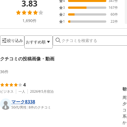
3.83
4
347
件
3
167
件
2
60
件
1,690
件
1
22
件
絞り込み
おすすめ順
クチコミの投稿画像・動画
36
件
4
朝
ビジネス
一人
2026年5月
宿泊
周
マーク8338
夕
50代
/
男性
|
8
件のクチコミ
コ
系
か