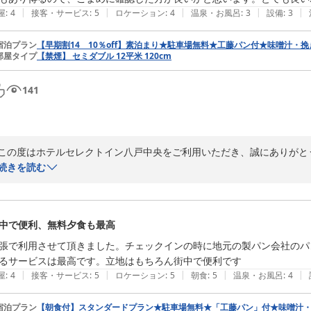
ホテルセレクトイン八戸中央
|
|
|
|
|
屋
:
4
接客・サービス
:
5
ロケーション
:
4
温泉・お風呂
:
3
設備
:
3
2026-07-14
宿泊プラン
【早期割14 10％off】素泊まり★駐車場無料★工藤パン付★味噌汁・
部屋タイプ
【禁煙】 セミダブル 12平米 120cm
141
この度はホテルセレクトイン八戸中央をご利用いただき、誠にありがとう
また、スタッフの対応につきまして、お褒めのお言葉を賜り、大変光栄に
続きを読む
客室清掃につきましても、ご満足いただけたようで、嬉しく思っておりま
一方で、コインランドリー室の埃に感しましては、ご不快な思いをお掛
ご指摘を受け、早急に確認のうえ清掃を実施いたしました。

中で便利、無料夕食も最高
この度は貴重なご感想をお寄せいただき、誠にありがとうございました。
今後もより快適にお過ごしいただけるよう努めてまいりますので、また
張で利用させて頂きました。チェックインの時に地元の製パン会社のパ
せ。

るサービスは最高です。立地はもちろん街中で便利です
お客様のまたのご来館を、スタッフ一同心よりお待ち申し上げておりま
|
|
|
|
|
屋
:
4
接客・サービス
:
5
ロケーション
:
5
朝食
:
5
温泉・お風呂
:
4
ホテルセレクトイン八戸中央
宿泊プラン
【朝食付】スタンダードプラン★駐車場無料★「工藤パン」付★味噌汁