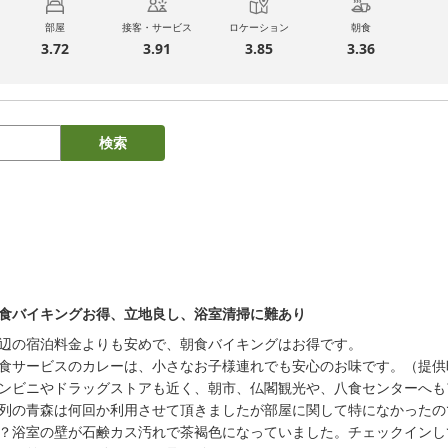
部屋
接客・サービス
ロケーション
朝食
3.72
3.91
3.85
3.36
検索
食バイキングお得、立地良し、浴室清掃に難あり
辺の宿泊料金よりも安めで、朝食バイキングはお得です。

食サービスのカレーは、小さなお子様連れでも安心のお味です。（提供
ンビニやドラッグストアも近く、朝市、仏閣観光や、八食センターへも
列の青森は何回か利用させて頂きましたが部屋に関して特になかったの
？浴室の壁が石鹸カス汚れで茶褐色になっていました。チェックインし