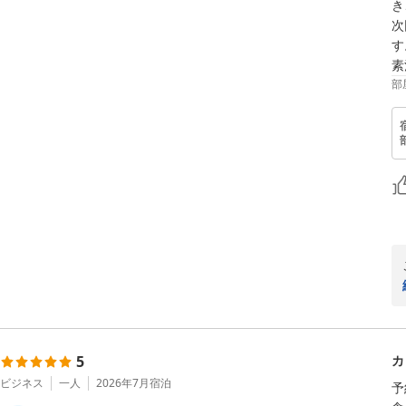
き
次
す
素
部
5
カ
ビジネス
一人
2026年7月
宿泊
予