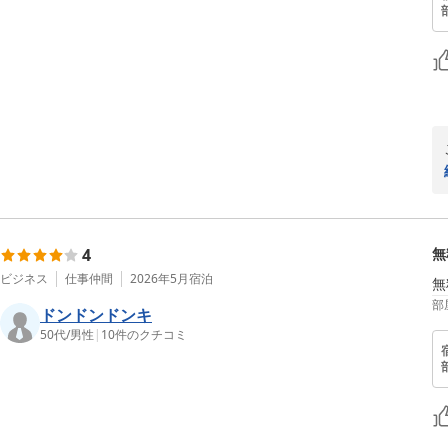
4
無
ビジネス
仕事仲間
2026年5月
宿泊
無
部
ドンドンドンキ
50代
/
男性
|
10
件のクチコミ