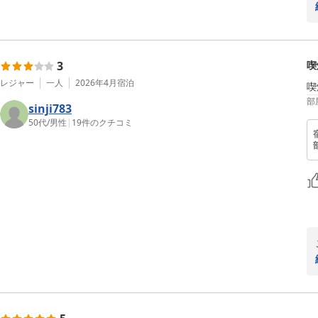
3
喫
レジャー
一人
2026年4月
宿泊
喫
部
sinji783
50代
/
男性
|
19
件のクチコミ