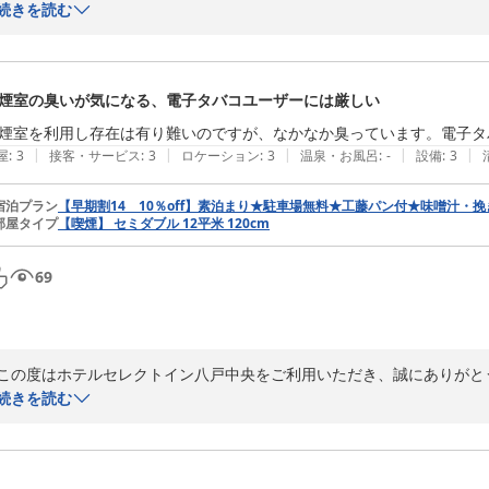
当館の御宿泊で満足して頂けた点があったお話をお伝え下さり、ありがと
続きを読む
当館の場所は中心街近隣、徒歩５分程の場所より広がっておりましたの
ました。そしてこちらでご案内しておりますサービスが、チェックイン
フリードリンク５種(コーヒー・煎茶・ほうじ茶・紅茶・お味噌汁)、夜
煙室の臭いが気になる、電子タバコユーザーには厳しい
提供をしておりました。外出帰りのお客様、

やお部屋で寛ぎたいお客様に、夜カレーやフリードリンクのお味噌汁は
煙室を利用し存在は有り難いのですが、なかなか臭っています。電子タ
お客様のほっと一息ついているお姿を拝見する事も多く、スタッフも安堵
|
|
|
|
|
屋
:
3
接客・サービス
:
3
ロケーション
:
3
温泉・お風呂
:
-
設備
:
3
また、観光でご来店のお客様は、八戸市の『舘鼻岸壁朝市』を目的とす
本有数の大型マーケットとなっており、朝早い時間より賑わいを見せて
宿泊プラン
【早期割14 10％off】素泊まり★駐車場無料★工藤パン付★味噌汁・
部屋タイプ
【喫煙】 セミダブル 12平米 120cm
心街より朝市着の循環バスもご利用が可能となっております。ご来店の
備してございますので、こちらはお気軽にお声掛け頂きたく思っておりま
お客様が現在感じて下さった良い点は継続し、それ以外の点でも評価を
69
この度はお忙しい中でご投稿して下さり、ありがとうございました。

ホテルセレクトイン八戸中央
この度はホテルセレクトイン八戸中央をご利用いただき、誠にありがとう
2026-05-07
喫煙室に関しまして、ご不快な思いをさせてしまい、誠に申し訳ございま
続きを読む
消臭対応に関しましては、清掃の際に換気や消臭対応を可能な限り行って
お客様から頂いたご意見を参考に、今後の対応を考えて参ります。

この度は貴重なご意見をご投稿頂きまして誠にありがとうございました。