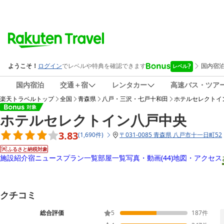
国内宿泊
交通＋宿
レンタカー
高速バス・ツア
楽天トラベルトップ
全国
青森県
八戸・三沢・七戸十和田
ホテルセレクトイ
ホテルセレクトイン八戸中央
3.83
(
1,690
件
)
〒
031-0085 青森県 八戸市十一日町52
ふるさと納税対象
施設紹介
宿ニュース
プラン一覧
部屋一覧
写真・動画
(44)
地図・アクセス
クチコミ
総合評価
5
187
件