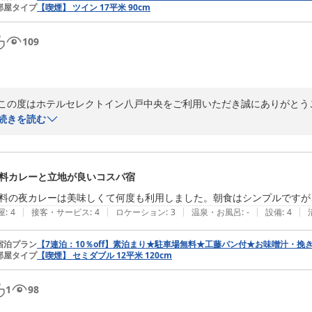
2026-06-12
部屋タイプ
【喫煙】 ツイン 17平米 90cm
109
この度はホテルセレクトイン八戸中央をご利用いただき誠にありがとうご
立地や夕食につきまして、ご満足いただけたようで嬉しく思っております
続きを読む
また、様々なサービスにつきましても、ありがたいお言葉をいただき大変
今後も、お客様にご満足いただけるサービスをご提供できるよう、精進し
この度は貴重なご投稿をお寄せいただき誠にありがとうございます。

料カレーと立地が良いコスパ宿
またのご宿泊を、心よりお待ち申し上げます。
料の夜カレーは美味しくて何度も利用しました。朝食はシンプルですが
ホテルセレクトイン八戸中央
|
|
|
|
|
屋
:
4
接客・サービス
:
4
ロケーション
:
3
温泉・お風呂
:
-
設備
:
4
2026-06-12
宿泊プラン
【7連泊：10％off】素泊まり★駐車場無料★工藤パン付★お味噌汁・
部屋タイプ
【喫煙】 セミダブル 12平米 120cm
1
98