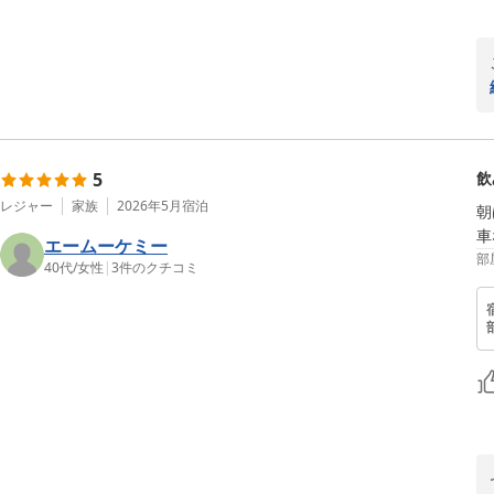
5
飲
レジャー
家族
2026年5月
宿泊
朝
車
エームーケミー
部
40代
/
女性
|
3
件のクチコミ