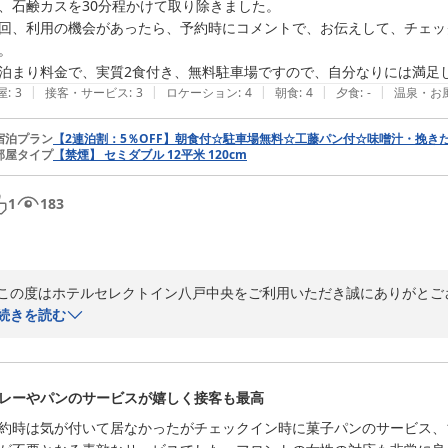
、石鹸カスを30分程かけて取り除きました。

回、利用の機会があったら、予約時にコメントで、お伝えして、チェッ
。

泊まり料金で、実質2食付き、無料駐車場ですので、自分なりには満足
|
|
|
|
|
屋
:
3
接客・サービス
:
3
ロケーション
:
4
朝食
:
4
夕食
:
-
温泉・お
宿泊プラン
【2連泊割：5％OFF】朝食付☆駐車場無料☆工藤パン付☆味噌汁・挽き
部屋タイプ
【禁煙】 セミダブル 12平米 120cm
1
183
この度はホテルセレクトイン八戸中央をご利用いただき誠にありがとござ
価格や朝食に関して、お褒めの言葉をいただけて光栄に思います。

続きを読む
また立地に関しましても、ご満足いただけたようで嬉しく思っております
お客様の仰る通り、夜カレーは大人の方からお子様まで、多くの方からご
しかしながら、客室清掃に関しまして、ご迷惑をおかけしてしまい、誠
レーやパンのサービスが嬉しく接客も最高
清掃スタッフへ共有し、今後このようなことが無いよう、清掃の徹底に努
この度は貴重なご意見をご投稿いただき誠にありがとうございます。

約時は気が付いて居なかったがチェックイン時に菓子パンのサービス、
お客様のまたのご利用を心よりお待ち申し上げます。