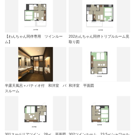
【わんちゃん同伴専用 ツインルー
202わんちゃん同伴トリプルルーム見
ム】
取り図
半露天風呂＋パティオ付 和洋室 バ
和洋室 平面図
スルーム
301スーペリアツイン 28㎡ 平面図
302ツインルーム 23.5㎡シャワール