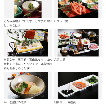
となみ名物よごしです。とやまのおい
紅ズワイ蟹
しい朝ごはん
当館名物 玉手箱 富山県ならではの
八雲ご膳
食材をご賞味くださいませ 九谷焼の
器もお楽しみください
かぶと揚げの煮物
朝食富山三種盛り