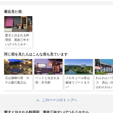
最近見た宿
愛犬と泊まれる料
理宿 寛政三年す
いげつろうホテル
同じ宿を見た人はこんな宿も見ています
立山連峰の宿 ホ
ペットと泊まれる
メルキュール富山
わんわんパ
テル森の風立山
宿・弁天館
砺波リゾート＆ス
ス 高山（
パ
山わんわん
イス ホテ
テージ）
このページのトップへ
愛犬と泊まれる料理宿 寛政三年すいげつろうホテル