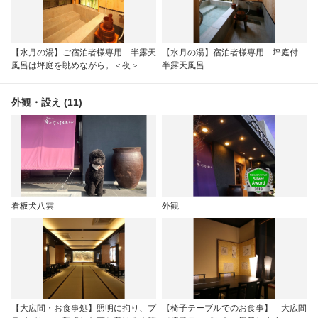
【水月の湯】ご宿泊者様専用 半露天
【水月の湯】宿泊者様専用 坪庭付
風呂は坪庭を眺めながら。＜夜＞
半露天風呂
外観・設え (11)
看板犬八雲
外観
【大広間・お食事処】照明に拘り、プ
【椅子テーブルでのお食事】 大広間