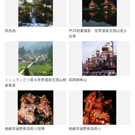
馬洗池
平25初夏撮影 世界遺産五箇山逆さ
合掌
ミシュラン三ツ星＆世界遺産五箇山相
高岡御車山
倉集落
南砺市福野夜高祭り喧嘩
南砺市福野夜高祭り