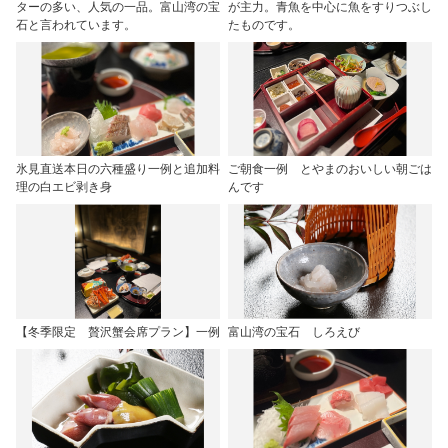
ターの多い、人気の一品。富山湾の宝
が主力。青魚を中心に魚をすりつぶし
石と言われています。
たものです。
氷見直送本日の六種盛り一例と追加料
ご朝食一例 とやまのおいしい朝ごは
理の白エビ剥き身
んです
【冬季限定 贅沢蟹会席プラン】一例
富山湾の宝石 しろえび