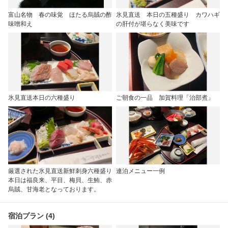
富山名物 春の味覚 ほたる烏賊の酢
氷見直送 本日の五種盛り カワハギ
味噌和え
の肝付が堪らなく美味です
氷見直送本日の六種盛り
ご朝食の一品 加賀料理「治部煮」
厳選された氷見直送新鮮刺身六種盛り
連泊メニュー一例
本日は福良来、平目、梅貝、生鮪、赤
烏賊、甘海老となっております。
宿泊プラン (4)