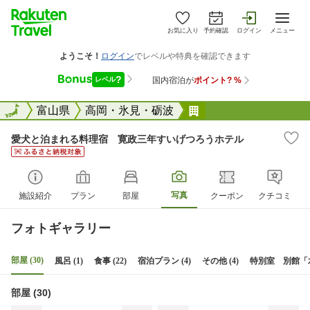
お気に入り
予約確認
ログイン
メニュー
全国
全国
富山県
高岡・氷見・砺波
愛犬と泊まれる料理
愛犬と泊まれる料理宿 寛政三年すいげつろうホテル
写真
施設紹介
プラン
部屋
クーポン
クチコミ
フォトギャラリー
部屋 (30)
風呂 (1)
食事 (22)
宿泊プラン (4)
その他 (4)
特別室 別館「水
部屋 (30)