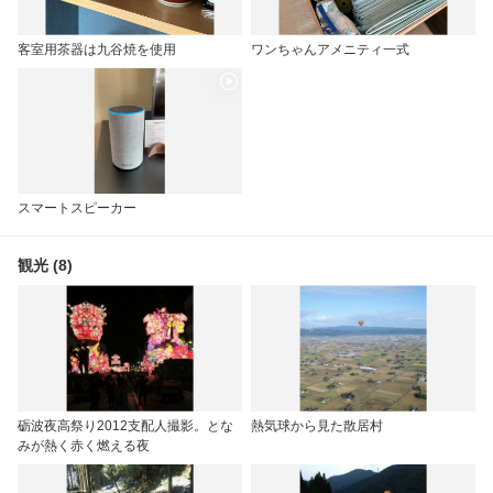
客室用茶器は九谷焼を使用
ワンちゃんアメニティ一式
スマートスピーカー
観光 (8)
砺波夜高祭り2012支配人撮影。とな
熱気球から見た散居村
みが熱く赤く燃える夜