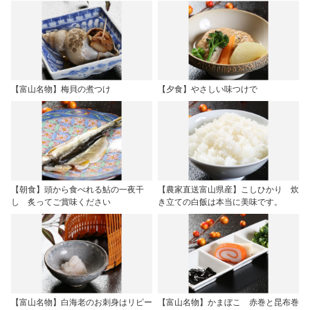
【富山名物】梅貝の煮つけ
【夕食】やさしい味つけで
【朝食】頭から食べれる鮎の一夜干
【農家直送富山県産】こしひかり 炊
し 炙ってご賞味ください
き立ての白飯は本当に美味です。
【富山名物】白海老のお刺身はリピー
【富山名物】かまぼこ 赤巻と昆布巻