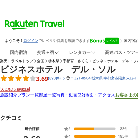
国内宿泊
交通＋宿
レンタカー
高速バス・ツア
楽天トラベルトップ
全国
栃木県
宇都宮・さくら
ビジネスホテル デル・ソ
ビジネスホテル デル・ソル
3.69
(
890
件
)
〒
321-0904 栃木県 宇都宮市陽東5-32-1
ふるさと納税対象
施設紹介
プラン一覧
部屋一覧
写真・動画
(22)
地図・アクセス
お客さまの
クチコミ
総合評価
5
88
件
4
185
件