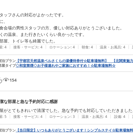
タッフさんの対応がよかったです。

に、

食会場の男性スタッフの方、優しい対応ありがとうございました。

くの温泉、また行きたいくらい良かったです。

部屋、トイレ等も綺麗でした。
|
|
|
|
|
屋
:
4
接客・サービス
:
4
ロケーション
:
4
朝食
:
4
温泉・お風呂
:
4
宿泊プラン
【宇都宮天然温泉ベルさくらの湯優待券付☆駐車場無料】 【北関東魅
部屋タイプ
◇和室禁煙◇お子様連れやご家族におすすめ！☆駐車場無料☆
154
潔な部屋と急な予約対応に感謝
屋がとてもきれいで清潔でした。急な予約でも対応していただきました
|
|
|
|
|
屋
:
5
接客・サービス
:
4
ロケーション
:
3
温泉・お風呂
:
4
設備
:
4
宿泊プラン
【当日限定】いつもありがとうございます！シンプルステイ☆駐車場無