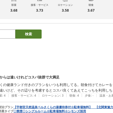
部屋
接客・サービス
ロケーション
朝食
3.68
3.73
3.58
3.67
検索
からは遠いけれどコスパ抜群で大満足
くの健康ランド付きのプランをいつも利用してる。朝食付けてカレーを
遠いけど、その辺りを考慮するとコスパ良くてあえてこっちを利用しち
|
|
|
|
|
屋
:
4
接客・サービス
:
4
ロケーション
:
3
朝食
:
4
夕食
:
-
温泉・お
宿泊プラン
【宇都宮天然温泉ベルさくらの湯優待券付☆駐車場無料】 【北関東魅
部屋タイプ
◇禁煙◇シングルルーム☆駐車場無料☆シモンズ採用