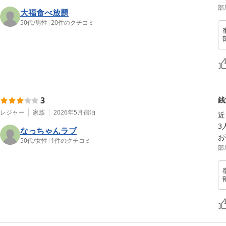
部
大福食べ放題
50代
/
男性
|
20
件のクチコミ
3
銭
レジャー
家族
2026年5月
宿泊
近
3
なっちゃんラブ
お
50代
/
女性
|
1
件のクチコミ
部