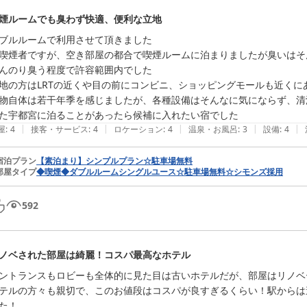
煙ルームでも臭わず快適、便利な立地
ブルルームで利用させて頂きました

喫煙者ですが、空き部屋の都合で喫煙ルームに泊まりましたが臭いはそ
んのり臭う程度で許容範囲内でした

地の方はLRTの近くや目の前にコンビニ、ショッピングモールも近くに
物自体は若干年季を感じましたが、各種設備はそんなに気にならず、清
た宇都宮に泊ることがあったら候補に入れたい宿でした
|
|
|
|
|
屋
:
4
接客・サービス
:
4
ロケーション
:
4
温泉・お風呂
:
3
設備
:
4
宿泊プラン
【素泊まり】シンプルプラン☆駐車場無料
部屋タイプ
◆喫煙◆ダブルルームシングルユース☆駐車場無料☆シモンズ採用
592
ノベされた部屋は綺麗！コスパ最高なホテル
ントランスもロビーも全体的に見た目は古いホテルだが、部屋はリノベ
テルの方々も親切で、このお値段はコスパが良すぎるくらい！駅からは
た！