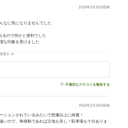
2026年2月26日
投稿
んなに気になりませんでした

あるので何かと便利でした

潔な印象を受けました

清潔さ
:
4
不適切なクチコミを報告する
2026年2月24日
投稿
ーションされているみたいで想像以上に綺麗！

遠いので、車移動であれば立地も良し！駐車場も十分ありま