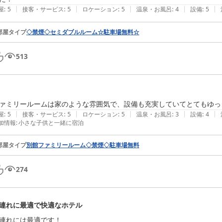
|
|
|
|
|
屋
:
5
接客・サービス
:
5
ロケーション
:
5
温泉・お風呂
:
4
設備
:
5
部屋タイプ
◇禁煙◇セミダブルルーム☆駐車場無料☆
513
ァミリールームは家のような雰囲気で、設備も充実していてとてもゆっ
|
|
|
|
|
屋
:
5
接客・サービス
:
5
ロケーション
:
5
温泉・お風呂
:
3
設備
:
4
加情報
:
小さな子供と一緒に宿泊
部屋タイプ
別館ファミリールーム◇禁煙◇駐車場無料
274
連れに最適で快適なホテル
連れには最適です！