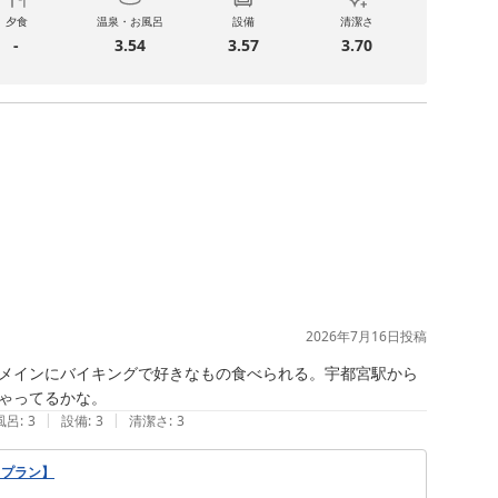
夕食
温泉・お風呂
設備
清潔さ
-
3.54
3.57
3.70
2026年7月16日
投稿
メインにバイキングで好きなもの食べられる。宇都宮駅から
ゃってるかな。
|
|
風呂
:
3
設備
:
3
清潔さ
:
3
力プラン】