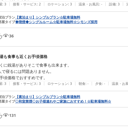
|
|
|
|
|
屋
:
3
接客・サービス
:
2
ロケーション
:
3
温泉・お風呂
:
-
設備
:
3
宿泊プラン
【素泊まり】シンプルプラン☆駐車場無料
部屋タイプ
◆喫煙◆シングルルーム☆駐車場無料☆シモンズ採用
36
湯も食事も近くお手頃価格
くに銭湯がありそこで食事も出来ます。

人で寝るには問題ありません。

手頃価格でおすすめです。
|
|
|
|
|
屋
:
3
接客・サービス
:
3
ロケーション
:
3
朝食
:
-
夕食
:
-
温泉・お
宿泊プラン
【素泊まり】シンプルプラン☆駐車場無料
部屋タイプ
◇和室禁煙◇お子様連れやご家族におすすめ！☆駐車場無料☆
131