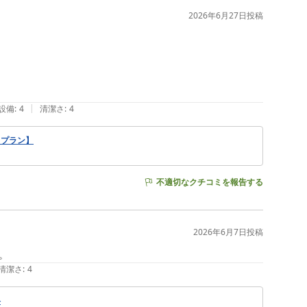
2026年6月27日
投稿
|
設備
:
4
清潔さ
:
4
力プラン】
不適切なクチコミを報告する
2026年6月7日
投稿
。
清潔さ
:
4
料