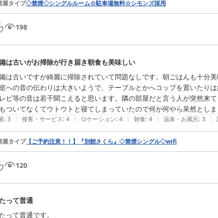
部屋タイプ
◇禁煙◇シングルルーム☆駐車場無料☆シモンズ採用
198
備は古いがお掃除が行き届き朝食も美味しい
備は古いですが綺麗に掃除されていて問題なしです。朝ごはんも十分美
室への音の伝わりは大きいようで、テーブルとかへコップを置いたりは
レビ等の音は若干聞こえると思います。隣の部屋だと言う人が突然来て
もついてなくてウトウトと寝てしまっていたので何が何やら呆然としま
|
|
|
|
|
屋
:
3
接客・サービス
:
4
ロケーション
:
4
朝食
:
4
温泉・お風呂
:
3
部屋タイプ
【ご予約注意！！】『別館さくら』◇禁煙シングル◇wifi
120
たって普通
たって普通です。