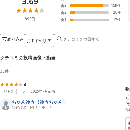
3.69
3
159
件
2
26
件
890
件
1
17
件
絞り込み
おすすめ順
クチコミの投稿画像・動画
33
件
4
駅
ビジネス
一人
2026年7月
宿泊
近
ちゃんゆう（ゆうちゃん）
は
40代
/
男性
|
4
件のクチコミ
部