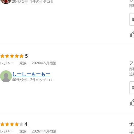
20代
/
女性
|
1
件のクチコミ
部
5
フ
レジャー
家族
2026年5月
宿泊
部
しーしーもーもー
追
40代
/
女性
|
2
件のクチコミ
4
子
レジャー
家族
2026年4月
宿泊
子