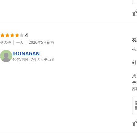
4
枕
その他
一人
2026年5月
宿泊
枕
IRONAGAN
40代
/
男性
|
7
件のクチコミ
斜
周
デ
部