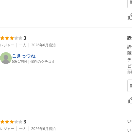
3
設
レジャー
一人
2026年6月
宿泊
設
隣
こきっつね
テ
60代
/
男性
|
43
件のクチコミ
ビ
部
3
い
レジャー
一人
2026年6月
宿泊
い