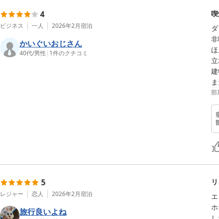
4
喫
ビジネス
一人
2026年2月
宿泊
ダ
非
かいぐいおじさん
ほ
40代
/
男性
|
1
件のクチコミ
立
建
ま
部
5
リ
レジャー
恋人
2026年2月
宿泊
エ
ホ
旅行良いよね
し