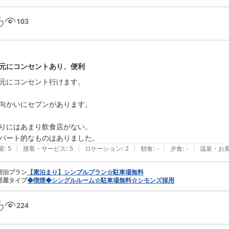
103
元にコンセントあり、便利
元にコンセント行けます。

向かいにセブンがあります。

りにはあまり飲食店がない。

パート的なものはありました。
|
|
|
|
|
屋
:
5
接客・サービス
:
5
ロケーション
:
2
朝食
:
-
夕食
:
-
温泉・お
宿泊プラン
【素泊まり】シンプルプラン☆駐車場無料
部屋タイプ
◆喫煙◆シングルルーム☆駐車場無料☆シモンズ採用
224