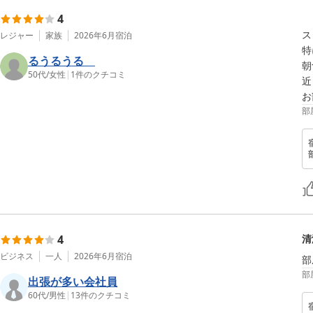
4
ス
レジャー
家族
2026年6月
宿泊
特
るうるうる
朝
50代
/
女性
|
1
件のクチコミ
近
お
部
4
清
ビジネス
一人
2026年6月
宿泊
部
部
出張が多い会社員
60代
/
男性
|
13
件のクチコミ