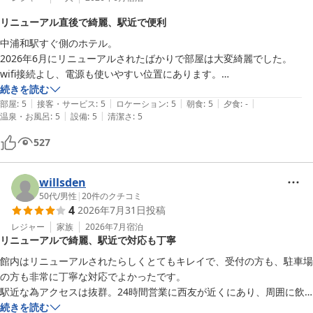
リニューアル直後で綺麗、駅近で便利
中浦和駅すぐ側のホテル。

2026年6月にリニューアルされたばかりで部屋は大変綺麗でした。

wifi接続よし、電源も使いやすい位置にあります。

続きを読む
|
|
|
|
|
埼京線目の前のホテルですが、今回は宿泊階が8階だったからか電車音
部屋
:
5
接客・サービス
:
5
ロケーション
:
5
朝食
:
5
夕食
:
-
|
|
温泉・お風呂
:
5
設備
:
5
清潔さ
:
5
は気になりませんでした。
527
willsden
50代
/
男性
|
20
件のクチコミ
4
2026年7月31日
投稿
レジャー
家族
2026年7月
宿泊
リニューアルで綺麗、駅近で対応も丁寧
館内はリニューアルされたらしくとてもキレイで、受付の方も、駐車場
の方も非常に丁寧な対応でよかったです。

駅近な為アクセスは抜群。24時間営業に西友が近くにあり、周囲に飲
食店は少ないですがホテル対面の「魚居酒屋カモメ荘」はリーズナブル
続きを読む