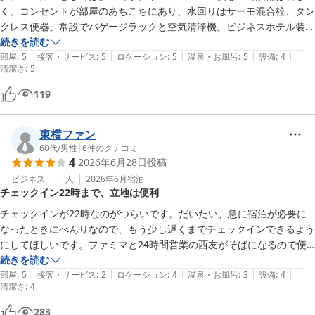
く、コンセントが部屋のあちこちにあり、水回りはサーモ混合栓、タン
クレス便器。常設でバゲージラックと空気清浄機。ビジネスホテル装備
は充分です。

続きを読む
|
|
|
|
|
テレビは43インチの大画面、スクリーンミラーリング機能でPCとキャ
部屋
:
5
接客・サービス
:
5
ロケーション
:
5
温泉・お風呂
:
5
設備
:
4
清潔さ
:
5
スト接続して仕事が捗りました。ベッド上の調光できる大きな電灯はた
いへん助かります。ベッド枕元の電灯スイッチも配慮を感じます。

119
ダブルの部屋だけかもしれませんが、移動できる小テーブルが仕事に食
事に便利でした。

東横ファン
残念点はエレベーターからいちばん遠い駅側の部屋のせいかホテルWi-
60代
/
男性
|
6
件のクチコミ
Fiがたいへん遠く、頻繁に接続断して使いものになりません。改善を期
4
2026年6月28日
投稿
待します。

ビジネス
一人
2026年6月
宿泊
あと経年なのか集中タイプのエアコンは少し匂いがあります。また、駐
チェックイン22時まで、立地は便利
車場が併設ボーリング場やファミレスと共用なためか機械式に入らない
車で行くと駐車場の管理人に面倒くさそうに対応されるのでホテル滞在
チェックインが22時なのがつらいです。だいたい、急に宿泊が必要に
なら第二駐車場がオススメ
なったときにべんりなので、もう少し遅くまでチェックインできるよう
にしてほしいです。ファミマと24時間営業の西友がそばになるので便
利です。
続きを読む
|
|
|
|
|
部屋
:
5
接客・サービス
:
2
ロケーション
:
4
温泉・お風呂
:
3
設備
:
4
清潔さ
:
4
283