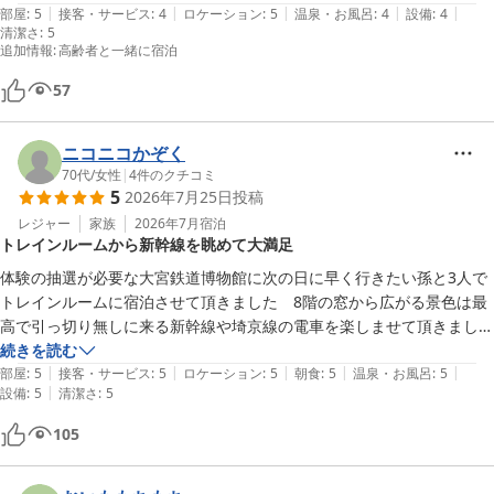
|
|
|
|
|
でおススメです。カウンターで一人飲みの方も多くいらっしゃいまし
部屋
:
5
接客・サービス
:
4
ロケーション
:
5
温泉・お風呂
:
4
設備
:
4
清潔さ
:
5
た。次回さいたま市近辺に行く際もまた泊まりたいと思ういいホテルで
追加情報
:
高齢者と一緒に宿泊
す。
57
ニコニコかぞく
70代
/
女性
|
4
件のクチコミ
5
2026年7月25日
投稿
レジャー
家族
2026年7月
宿泊
トレインルームから新幹線を眺めて大満足
体験の抽選が必要な大宮鉄道博物館に次の日に早く行きたい孫と3人で
トレインルームに宿泊させて頂きました　8階の窓から広がる景色は最
高で引っ切り無しに来る新幹線や埼京線の電車を楽しませて頂きました

ベッドも広く清潔感があってグッスリ眠れました

続きを読む
|
|
|
|
|
朝食はあまり期待していなかったのですが　美味しくてお腹いっぱいい
部屋
:
5
接客・サービス
:
5
ロケーション
:
5
朝食
:
5
温泉・お風呂
:
5
|
設備
:
5
清潔さ
:
5
ただきました

105