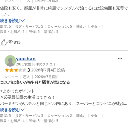
レジャー
一人
2026年5月
宿泊
値段も安く。部屋が非常に綺麗でシングルで泊まるには設備面も完璧で
した。
続きを読む
|
|
|
|
|
部屋
:
5
接客・サービス
:
5
ロケーション
:
5
朝食
:
-
夕食
:
-
|
|
温泉・お風呂
:
5
設備
:
5
清潔さ
:
5
315
yaachan
20代
/
女性
|
8
件のクチコミ
3
2026年7月4日
投稿
レジャー
恋人
2026年7月
宿泊
コスパは良いがWi-Fiと騒音が気になる
⭐️よかったポイント

⚪︎必要最低限の生活はできる！

バーミヤンがホテルと同じビル内にあり、スーパーとコンビニが徒歩3
分くらいでした！

続きを読む
|
|
|
|
|
⚪︎部屋や水場は綺麗で、コスパが良し！

部屋
:
5
接客・サービス
:
3
ロケーション
:
2
朝食
:
-
夕食
:
-
|
|
温泉・お風呂
:
4
設備
:
5
清潔さ
:
5
部屋の中の設備や清潔感に関してはいうことなしで、コスパもいいなと