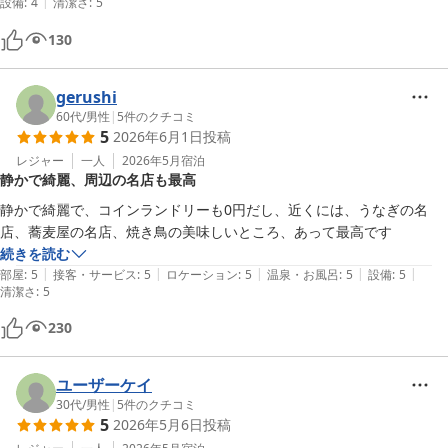
|
設備
:
4
清潔さ
:
5
130
gerushi
60代
/
男性
|
5
件のクチコミ
5
2026年6月1日
投稿
レジャー
一人
2026年5月
宿泊
静かで綺麗、周辺の名店も最高
静かで綺麗で、コインランドリーも0円だし、近くには、うなぎの名
店、蕎麦屋の名店、焼き鳥の美味しいところ、あって最高です
続きを読む
|
|
|
|
|
部屋
:
5
接客・サービス
:
5
ロケーション
:
5
温泉・お風呂
:
5
設備
:
5
清潔さ
:
5
230
ユーザーケイ
30代
/
男性
|
5
件のクチコミ
5
2026年5月6日
投稿