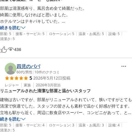
部屋は清潔感有り、風呂含め全て綺麗だった。

綺麗に使用しなければと思いました。

ホテルマンはテキパキしていた。

ロケーション良く中浦和駅に直結同様。

続きを読む
|
|
|
|
|
二階にバーミヤンあり便利。

部屋
:
5
接客・サービス
:
5
ロケーション
:
5
温泉・お風呂
:
5
設備
:
5
清潔さ
:
5
これなら、北関東出張時に拠点として考えたい。

面白かったのは、コーヒーだ。カップに表面張力になる様注がれる。ド
436
キドキだ。

難点は地獄の埼京線かな、、ピーク時間ずれれば良し。また、泊まりた
四児のパパ
60代
/
男性
|
10
件のクチコミ
5
2026年5月12日
投稿
レジャー
家族
2026年3月
宿泊
リニューアルされた清潔な部屋と温かいスタッフ
建物は古いですが、部屋がリニューアルされていて、狭いですがとても
清潔で快適でした。スタッフの皆さんも素朴で温かく好感が持てます。
立地も駅から近く、周辺に飲食店やスーパー、コンビニがあって、とて
も便利です。お値段もリーズナブルで、また機会があったら利用したい
続きを読む
|
|
|
|
|
ホテルですね。
部屋
:
5
接客・サービス
:
4
ロケーション
:
3
温泉・お風呂
:
3
設備
:
4
清潔さ
:
5