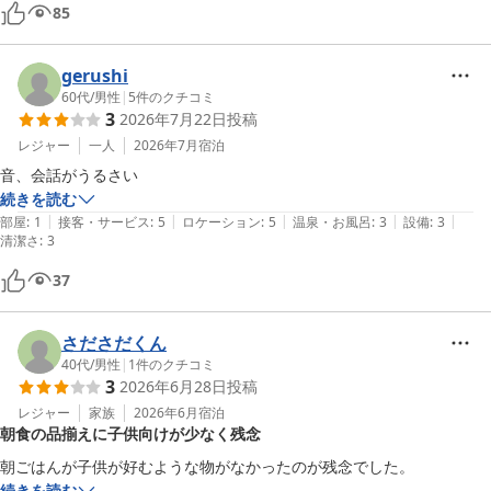
思いました！

85
😢個人的残念ポイント

⚪︎電車の音と振動が気になった。

gerushi
駅近なので、その分電車が動くたびに電車の音と振動（振動２くらい）
60代
/
男性
|
5
件のクチコミ
3
2026年7月22日
投稿
が毎回起こりました！（鈍感な方ならきっと大丈夫）

⚪︎Wi-Fiが弱すぎる。

レジャー
一人
2026年7月
宿泊
部屋にはレグザのスマートTVがあり、アマプラなど様々なものが見ら
音、会話がうるさい
れるようになっていました！

続きを読む
ですが、Wi-Fiが弱すぎて見たいものがスムーズに見れることはなかっ
|
|
|
|
|
部屋
:
1
接客・サービス
:
5
ロケーション
:
5
温泉・お風呂
:
3
設備
:
3
清潔さ
:
3
た！30秒に一回くらいのペースで止まり、10分以上動かないこともザ
ラでした。

37
スマホでWi-Fiを接続しても気づいたらWi-Fiが切れていて、ホテルにい
るのにギガを使いまくってしまっていたので、残念。

⚪︎スマートTVでログインすると、ブラウザからログアウト必要

さださだくん
スマートTVは他のホテルで使ったことがありますが、その全てがTVの
40代
/
男性
|
1
件のクチコミ
3
2026年6月28日
投稿
電源を切ると自動でログアウトされ、次にTVをつけた時に再ログイン
するような形でした。ですがこちらのホテルではTVでログインすると
レジャー
家族
2026年6月
宿泊
朝食の品揃えに子供向けが少なく残念
TVをオフにしてもログアウトされず、スマホからブラウザにログイン
し、設定からログアウトするという方法が必須。

朝ごはんが子供が好むような物がなかったのが残念でした。
私はそれに気づけたので、ホテルを出る前にログアウトすることがで
続きを読む