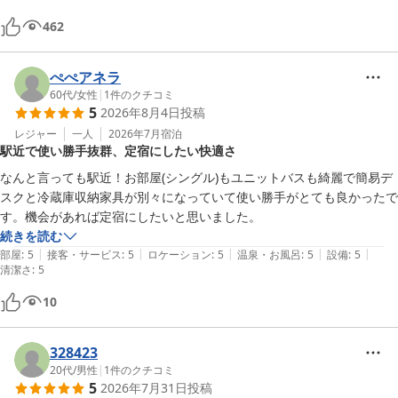
462
ぺぺアネラ
60代
/
女性
|
1
件のクチコミ
5
2026年8月4日
投稿
レジャー
一人
2026年7月
宿泊
駅近で使い勝手抜群、定宿にしたい快適さ
なんと言っても駅近！お部屋(シングル)もユニットバスも綺麗で簡易デ
スクと冷蔵庫収納家具が別々になっていて使い勝手がとても良かったで
す。機会があれば定宿にしたいと思いました。
続きを読む
|
|
|
|
|
部屋
:
5
接客・サービス
:
5
ロケーション
:
5
温泉・お風呂
:
5
設備
:
5
清潔さ
:
5
10
328423
20代
/
男性
|
1
件のクチコミ
5
2026年7月31日
投稿