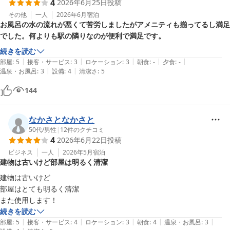
4
2026年6月25日
投稿
その他
一人
2026年6月
宿泊
お風呂の水の流れが悪くて苦労しましたがアメニティも揃ってるし満足
でした。何よりも駅の隣りなのが便利で満足です。
続きを読む
|
|
|
|
|
部屋
:
5
接客・サービス
:
3
ロケーション
:
3
朝食
:
-
夕食
:
-
|
|
温泉・お風呂
:
3
設備
:
4
清潔さ
:
5
144
なかさとなかさと
50代
/
男性
|
12
件のクチコミ
4
2026年6月22日
投稿
ビジネス
一人
2026年5月
宿泊
建物は古いけど部屋は明るく清潔
建物は古いけど

部屋はとても明るく清潔

また使用します！
続きを読む
|
|
|
|
|
部屋
:
5
接客・サービス
:
4
ロケーション
:
3
朝食
:
4
温泉・お風呂
:
3