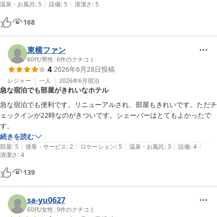
|
|
温泉・お風呂
:
5
設備
:
5
清潔さ
:
5
168
東横ファン
60代
/
男性
|
6
件のクチコミ
4
2026年6月28日
投稿
レジャー
一人
2026年6月
宿泊
急な宿泊でも部屋がきれいなホテル
急な宿泊でも便利です。リニューアルされ、部屋もきれいです。ただチ
ェックインが22時なのがきついです。シェーバーはとてもよかったで
す。
続きを読む
|
|
|
|
|
部屋
:
5
接客・サービス
:
2
ロケーション
:
5
温泉・お風呂
:
3
設備
:
4
清潔さ
:
4
139
sa-yu0627
60代
/
女性
|
9
件のクチコミ