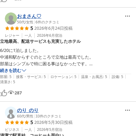
おまさん♡
50代
/
女性
|
6
件のクチコミ
5
2026年6月24日
投稿
レジャー
一人
2026年6月
宿泊
立地最高、配送サービスも充実したホテル
6/20に1泊しました。

中浦和駅からすぐのところで立地は最高でした。

部屋はシンプルで特に困る事はなかったです。

喫煙部屋がお得だった事もありそちらを選びましがタバコ臭はほとんど
続きを読む
|
|
|
|
|
気にならなかったので良かったです。

部屋
:
5
接客・サービス
:
5
ロケーション
:
5
温泉・お風呂
:
5
設備
:
5
清潔さ
:
5
帰りは身軽で帰りたかったのでフロントで配送の確認をしたところ、ヤ
マト運送での取扱いが可能で段ボールも購入できるとのことでした。

287
ガムテープもお借りする事ができ無事に配送でき帰りは楽でした。

フロントのスタッフ、特に対応してくださった女性の方は親切でありが
のり_のり
たかったです。

60代
/
男性
|
33
件のクチコミ
機会があればまた宿泊したいと思うホテルでした。
5
2026年5月30日
投稿
ビジネス
一人
2026年5月
宿泊
清潔で駅直結、コーヒーも面白い