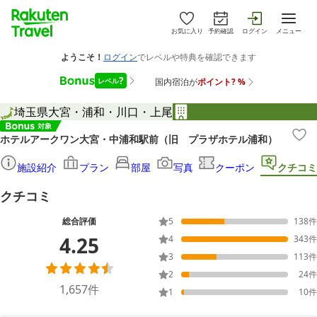
お気に入り
予約確認
ログイン
メニュー
埼玉県
大宮・浦和・川口・上尾
ホテルアークワン大宮・中浦和駅前（旧 プラザホテル浦和）
施設紹介
プラン
部屋
写真
クーポン
クチコミ
クチコミ
総合評価
5
138
件
4.25
4
343
件
3
113
件
2
24
件
1,657
件
1
10
件