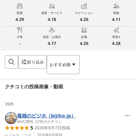
部屋
接客・サービス
ロケーション
朝食
4.29
4.18
4.20
4.11
夕食
温泉・お風呂
設備
清潔さ
-
4.17
4.20
4.28
絞り込み
おすすめ順
クチコミの投稿画像・動画
39
件
孤独のビジホ（bijiho.jp）
40代
/
男性
|
27
件のクチコミ
5
2026年6月7日
投稿
レジャー
一人
2026年6月
宿泊