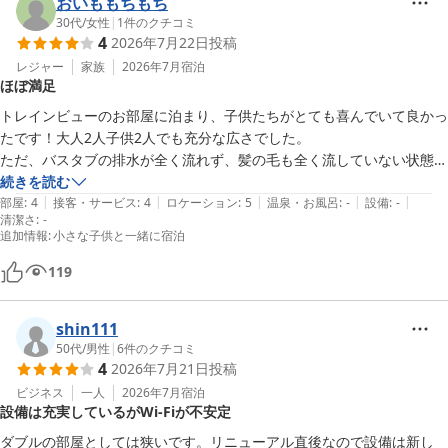
おいももちもち
30代
/
女性
|
1
件のクチコミ
4
2026年7月22日
投稿
レジャー
家族
2026年7月
宿泊
ほぼ満足
トレインビューのお部屋に泊まり、子供たちがとても喜んでいて良かっ
たです！大人2人子供2人でも充分な広さでした。

ただ、バスタブの排水が全く流れず、髪の毛も全く流していない状態で
不思議でしたが、

続きを読む
|
|
|
|
|
受け皿みたいなのを外すと一気に流れたので、違う形にした方が良さそ
部屋
:
4
接客・サービス
:
4
ロケーション
:
5
温泉・お風呂
:
-
設備
:
-
清潔さ
:
-
う…と感じました。

追加情報
:
小さな子供と一緒に宿泊
駅から近くて、荷物も預かってもらえたり宅配も出せたり、とても良か
ったです！
119
shin111
50代
/
男性
|
6
件のクチコミ
4
2026年7月21日
投稿
ビジネス
一人
2026年7月
宿泊
設備は充実しているがWi-Fiが不安定
ダブルの部屋としては狭いです。リニューアル直後なので設備は新し