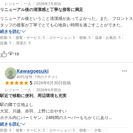
レジャー
一人
2026年7月
宿泊
リニューアル後の清潔感と丁寧な接客に満足
リニューアル後ということ清潔感があってよかった。また、フロントス
タッフの接客が丁寧でとても心地良い時間を過ごすことができた。
続きを読む
|
|
|
|
|
部屋
:
5
接客・サービス
:
5
ロケーション
:
5
朝食
:
5
温泉・お風呂
:
5
|
設備
:
5
清潔さ
:
5
19
Kawagoesuki
40代
/
女性
|
1
件のクチコミ
5
2026年6月30日
投稿
レジャー
一人
2026年6月
宿泊
駅近で移動に便利、周辺環境も充実
駅の隣で立地よし

大宮、川越、赤羽、上野に出やすい

ホテル内にバーミヤン、24時間のスーパーもちかくにあり

続きを読む
|
|
|
|
|
部屋
:
5
接客・サービス
:
5
ロケーション
:
5
朝食
:
-
夕食
:
-