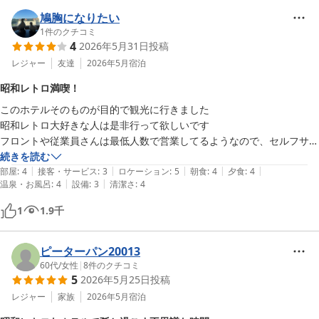
をお迎えすることは叶いませんが、そのぶんレトロな雰囲気を活か
してお寛ぎいただける空間をご提供できればと願っております。

鳩胸になりたい
伊豆は季節を問わず楽しめる観光地でございますので、機会がござ
1
件のクチコミ
4
2026年5月31日
投稿
いました折にはまたぜひ足をお運びくださいませ。

お客様のまたのご利用を、スタッフ一同心よりお待ちしておりま
レジャー
友達
2026年5月
宿泊
す。
昭和レトロ満喫！
伊東温泉 ハトヤホテル
このホテルそのものが目的で観光に行きました

2026-06-23
昭和レトロ大好きな人は是非行って欲しいです

フロントや従業員さんは最低人数で営業してるようなので、セルフサー
ビス系が多いです

続きを読む
|
|
|
|
|
(何かものが切れても持ってきてくれず、フロントに取りに来てとか)

部屋
:
4
接客・サービス
:
3
ロケーション
:
5
朝食
:
4
夕食
:
4
|
|
温泉・お風呂
:
4
設備
:
3
清潔さ
:
4
アメニティも最低限なので特に女性でこだわりのあるスキンケアなどあ
1
1.9
千
る方は持参した方がよいかと

(シャンプーやボディーソープはありました)

ピーターパン20013
あの有名な廊下が1番渡りたかったので満足です、浴衣が鳩が書かれて
60代
/
女性
|
8
件のクチコミ
5
2026年5月25日
投稿
て可愛かったです！

レジャー
家族
2026年5月
宿泊