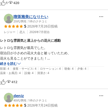
た｡夏休みは小さなお子様連れが多いので､子供が喜ぶメニューが増えた
1
420
ら嬉しいと思います｡パンは2種類でトースターが離れていて私達は最
終日に気付き使いましたが､パンとトースターが隣同士だと使いやすく
喫茶雅美になりたい
便利だと思いました｡お子様向けに100%のりんご・みかんのジュース
20代
/
男性
|
1
件のクチコミ
や牛乳があり､大人にはコーヒー紅茶ほうじ茶の温かい飲み物が充実し
5
2026年7月26日
投稿
ていました｡ハトヤホテルのお風呂は午前中10時〜12時までの2時間入
レジャー
恋人
2026年7月
宿泊
れない為､プールに入った場合はプールサイドでシャワーを浴び着替え､
客室のお風呂に入る事になります｡プールは大人用のプールとお子様向
レトロな雰囲気と屋上からの花火に感動
けの小さな浅めのプールとあり､海を感じ開放感のあるプールはバスな
レトロな雰囲気が最高でした。

どで移動しサンハトヤのプールへ出かけた方がより楽しいと思います｡
宿泊日が小さめの花火大会と被っていたため、

そちらのプール後に入れるお風呂は日替わりで男女交代となり､1つは
花火も見ることができました！

大きな海亀が優雅に泳いでおり､もう1つは鮫、鮫にくっつき泳ぐ小判
ホテルの屋上から見る花火は雰囲気があり、幻想的でとても良い思い出
続きを読む
鮫・鯵などが泳ぎ回る様子が見られ湯温もぬるめでのんびり浸かってい
|
|
|
|
|
になりました。

部屋
:
4
接客・サービス
:
4
ロケーション
:
4
朝食
:
4
夕食
:
4
られます｡外の露天風呂が湯温は高めでした｡プールからお風呂までの通
|
|
温泉・お風呂
:
4
設備
:
4
清潔さ
:
4
次は家族を連れてまた来たいです！
路が濡れていたり階段がある為､歩く時注意が必要でした｡水気をとるマ
ットを敷き詰めて頂けたら有り難いと思いました｡またそこの通路に水
412
着用の脱水機が無料でありました｡ハトヤホテルのプールサイドには無
料で使える洗濯機と乾燥機がありますが夕方近くは混み合っていて､夜
deniz
には施錠されてしまう為注意が必要です｡駐車場からホテルまで坂道を
40代
/
男性
|
1
件のクチコミ
上がる為､私達はアウトドア用キャリーを持参し運びました｡ホテルに
5
2026年7月24日
投稿
は､館内専用の台車の用意はありました｡50年前に来た時と良い意味で