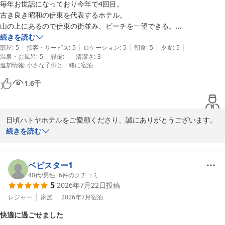
2026-05-25
毎年お世話になっており今年で4回目。

古き良き昭和の伊東を代表するホテル。

山の上にあるので伊東の街並み、ビーチを一望できる。

価格が安く料理は伊藤園ホテルズよりも豪華(個人の主観です。)

続きを読む
|
|
|
|
|
アルコール飲み放題はつきませんが。

部屋
:
5
接客・サービス
:
5
ロケーション
:
5
朝食
:
5
夕食
:
5
|
|
温泉・お風呂
:
5
設備
:
-
清潔さ
:
3
温泉は露天風呂はないですが泉質は良し。

追加情報
:
小さな子供と一緒に宿泊
卓球やゲームセンターも家族みんなで楽しめた。

清掃はされてますが、建物至る所に経年劣化があり、設備の古さ含め昭
1.6
千
和感を楽しめるなら、

非常にコスパ良いホテルです。

チェックアウト後もプールが楽しめるのも良かった。

日頃ハトヤホテルをご愛顧くださり、誠にありがとうございます。

息子は鳩サブレを見てもハトヤサブレと言うほど、ハトヤ好きです。
毎年お越しいただくお客様にも安定してお喜びいただけるサービス
続きを読む
をご提供すべくスタッフ一同鋭意精進しておりますが「家族みんな
で楽しめた」「コスパが良い」といったお言葉を頂戴し、たいへん
励みとさせていただきました。

ベビスター1
お言葉のように昭和のホテル建築でございますので、最新の設備で
40代
/
男性
|
6
件のクチコミ
5
2026年7月22日
投稿
お客様をお迎えすることがかないませんが、そのぶん清潔さをここ
ろがけ、レトロな雰囲気を活かして皆様にお寛ぎいただける空間を
レジャー
家族
2026年7月
宿泊
ご提供できればと願っております。

快適に過ごせました
また、チェックイン前・チェックアウト後もプールや温泉をご利用