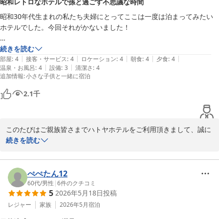
昭和レトロなホテルで孫と過ごす不思議な時間
昭和30年代生まれの私たち夫婦にとってここは一度は泊まってみたい
ホテルでした。今回それがかないました！

お孫ちゃんの反応、期待値より遥かに上の反応をもらえました！とても
続きを読む
|
|
|
|
|
良かったです！

部屋
:
4
接客・サービス
:
4
ロケーション
:
4
朝食
:
4
夕食
:
4
|
|
温泉・お風呂
:
4
設備
:
3
清潔さ
:
4
1.なんといっても昭和レトロな旅館として裏切っているものは何もなか
追加情報
:
小さな子供と一緒に宿泊
ったです。

2.他のお客様もおレトロなこのホテルを楽しんでいらっしゃる感じで、
2.1
千
和やかななんともいえない雰囲気でびっくりしました。

3.普段お土産物をほぼ買わない夫さんが、ハトヤホテル宿泊記念といっ
てマグカップを購入してました。私には伸び縮みする孫の手を買ってく
このたびはご親族皆さまでハトヤホテルをご利用頂きまして、誠に
れました。Tシャツがありましたが小学校2年生の孫には大きすぎたの
ありがとうございました。

続きを読む
で買えなくてとても残念でした！

「一度は泊まってみたいホテル」とのお言葉だけでなく、実際に足
4.お食事はまあ普通です。わたあめは孫にうけまくりでした！

をお運びくださいましたこと、またご宿泊なされたかたならではの
5.お風呂は孫ちゃんもとても喜んでくれました。ただ、浴衣が大きすぎ
きめ細やかなご感想の数々を頂戴し、私どもも大変うれしく存じま
ぺぺたん12
たのがなんとも残念！

す。

60代
/
男性
|
6
件のクチコミ
6.お部屋、設備どれも超古いですが、清潔にはしてありました。ソファ
5
2026年5月18日
投稿
お部屋や館内のお写真をいいかんじに映してくださいましたことも
とカーテンはかなり傷んでいます。あとレースのカーテンがないのが残
重ねて御礼申し上げます。

レジャー
家族
2026年5月
宿泊
念。

ただ、建物の古さや棟の多さからご移動や施設利用の際に一部ご不