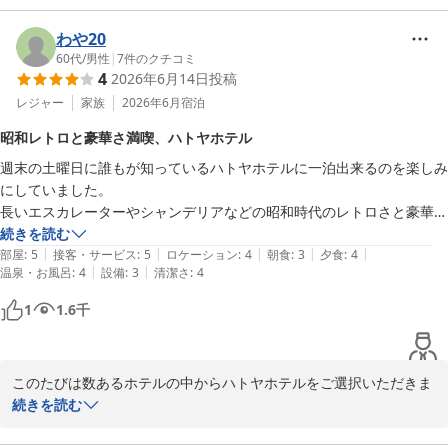
いますので、リフレッシュにはお勧めです。

バイキング内容は季節や仕入れ状況で変わりますので、またぜひご
わや20
利用くださいませ。お客様のまたのご利用を、スタッフ一同こころ
60代
/
男性
|
7
件のクチコミ
4
2026年6月14日
投稿
よりお待ち申し上げております。お気持ちのこもったご意見にあら
ためて御礼を申し上げます。
レジャー
家族
2026年6月
宿泊
伊東温泉 ハトヤホテル
昭和レトロと豪華さ満喫、ハトヤホテル
2026-06-23
週末の土曜日に誰もが知っているハトヤホテルに一泊出来るのを楽しみ
にしていました。

長いエスカレーターやシャンデリアなどの昭和時代のレトロさと豪華さ
を楽しみゆっくり過ごす事が出来ました。夕飯のバイキングは貝の盛合
続きを読む
|
|
|
|
|
わせや刺身が美味しかったのと作りたての天ぷらなどお腹いっぱいいた
部屋
:
5
接客・サービス
:
5
ロケーション
:
4
朝食
:
3
夕食
:
4
|
|
温泉・お風呂
:
4
設備
:
3
清潔さ
:
4
だきました。

夜景では「ハトヤ」の文字が一際目立っていました、次の日には系列の
1
1.6
千
サンハトヤの海中温泉の無料券を頂き魚を見てゆっくり温泉を楽しみま
た。また機会があれば利用したいです。
このたびは数あるホテルの中からハトヤホテルをご選択いただきま
して、誠にありがとうございます。

続きを読む
当ホテルは昭和のホテル建築でございますため最新の施設でお客様