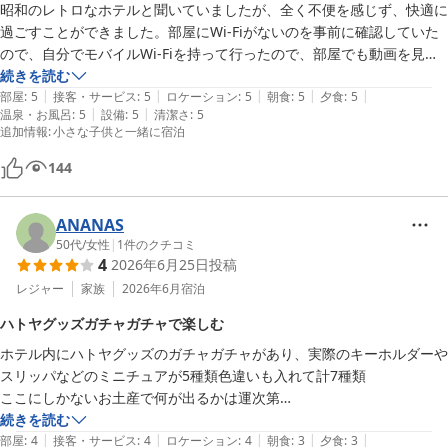
昭和のレトロなホテルと聞いていましたが、全く不便を感じず、快適に
いただけますので、天候のふるわないお日にちなど今後もぜひご活
過ごすことができました。部屋にWi-Fiがないのを事前に確認していた
用くださいませ。

ので、自分でモバイルWi-Fiを持って行ったので、部屋でも動画を見な
お客様のご意見を糧に、これからも引き続きサービスの向上に努め
がら満喫できました。
続きを読む
させて頂きますので、またご利用頂ければ幸いでございます。重ね
|
|
|
|
|
部屋
:
5
接客・サービス
:
5
ロケーション
:
5
朝食
:
5
夕食
:
5
て御礼申し上げます。
|
|
温泉・お風呂
:
5
設備
:
5
清潔さ
:
5
伊東温泉 ハトヤホテル
追加情報
:
小さな子供と一緒に宿泊
2026-05-25
144
ANANAS
50代
/
女性
|
1
件のクチコミ
4
2026年6月25日
投稿
レジャー
家族
2026年6月
宿泊
ハトヤグッズガチャガチャで楽しむ
ホテル内にハトヤグッズのガチャガチャがあり、実際のキーホルダーや
スリッパなどのミニチュアが5種類色違いも入れて計7種類

ここにしかないお土産で何が出るかは運次第

「バカらしい」と通り過ぎる人もありましたが、かなり楽しいひと時を
続きを読む
|
|
|
|
|
過ごしました

部屋
:
4
接客・サービス
:
4
ロケーション
:
4
朝食
:
3
夕食
:
3