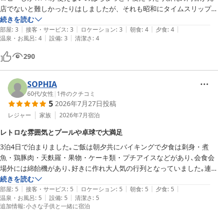
店でないと難しかったりはしましたが、それも昭和にタイムスリップし
たと思えば楽しいです。

続きを読む
|
|
|
|
|
朝　夕のバイキングも満足でした。
部屋
:
3
接客・サービス
:
3
ロケーション
:
3
朝食
:
4
夕食
:
4
|
|
温泉・お風呂
:
4
設備
:
3
清潔さ
:
4
290
SOPHIA
60代
/
女性
|
1
件のクチコミ
5
2026年7月27日
投稿
レジャー
家族
2026年7月
宿泊
レトロな雰囲気とプールや卓球で大満足
3泊4日で泊まりました｡ご飯は朝夕共にバイキングで夕食は刺身・煮
魚・鶏豚肉・天麩羅・果物・ケーキ類・プチアイスなどがあり､会食会
場外には綿飴機があり､好きに作れ大人気の行列となっていました｡連泊
の今回は食事のメニューは大まかには変わらずでしたが品数が豊富にあ
続きを読む
|
|
|
|
|
りますので3泊でも美味しく頂きました｡ただ朝食のおかずが少なめで
部屋
:
5
接客・サービス
:
5
ロケーション
:
5
朝食
:
5
夕食
:
5
|
|
温泉・お風呂
:
5
設備
:
5
清潔さ
:
5
特に3泊目の朝に海苔もウインナーも無く『食べる物が無〜い』と半べ
追加情報
:
小さな子供と一緒に宿泊
そのお子様もいらして､大人も海苔がなぜ無いんだとザワついていまし