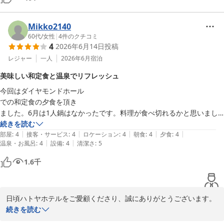
うちの夫は出かけるのがあまり得意ではないのですが、ここにはまた来
たいとのことです。
Mikko2140
60代
/
女性
|
4
件のクチコミ
4
2026年6月14日
投稿
レジャー
一人
2026年6月
宿泊
美味しい和定食と温泉でリフレッシュ
今回はダイヤモンドホール

での和定食の夕食を頂き

ました。6月は1人鍋はなかったです。料理が食べ切れるかと思いまし
たが、美味しかったので完食しました。

続きを読む
|
|
|
|
|
久しぶりに温泉に入りたくなり再びこちらに宿泊しました。泉質が優し
部屋
:
4
接客・サービス
:
4
ロケーション
:
4
朝食
:
4
夕食
:
4
|
|
温泉・お風呂
:
4
設備
:
4
清潔さ
:
5
くて気に入っています。お部屋の掃除が

行き届いて落ち着きました。

1.6
千
和式の敷布団が適度な硬さで

良く眠れました。

翌日はサンハトヤさんで温泉

日頃ハトヤホテルをご愛顧くださり、誠にありがとうございます。

とプールを利用して寛ぎ元気を取り戻し帰宅することが

天然自噴の温泉は単純温泉のため派手さはございませんが、効能に
続きを読む
出来ました。また訪れたい

優れているとご好評をいただいております。疲労回復の効能もござ
です。