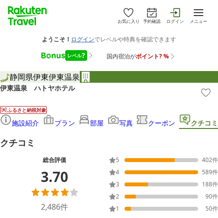
お気に入り
予約確認
ログイン
メニュー
静岡県
伊東
伊東温泉
伊東温泉 ハトヤホテル
ふるさと納税対象
施設紹介
プラン
部屋
写真
クーポン
クチコミ
クチコミ
総合評価
5
402
件
3.70
4
589
件
3
188
件
2
90
件
2,486
件
1
50
件