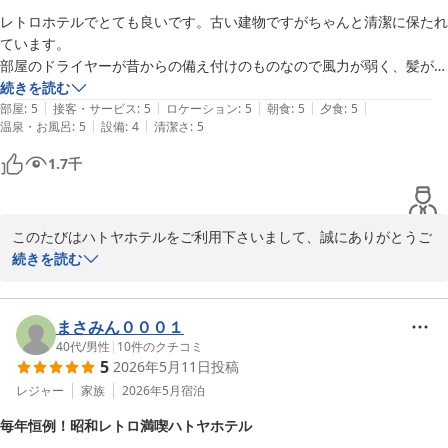
ります。
レトロホテルでとても良いです。古い建物ですがちゃんと清潔に保たれ
伊東温泉 ハトヤホテル
ています。

2026-05-25
部屋のドライヤーが昔からの備え付けのものなので風力が弱く、髪がな
かなか乾きません。

続きを読む
|
|
|
|
|
ドライヤー以外は言うことないくらい素敵なホテルです。
部屋
:
5
接客・サービス
:
5
ロケーション
:
5
朝食
:
5
夕食
:
5
|
|
温泉・お風呂
:
5
設備
:
4
清潔さ
:
5
1.7
千
このたびはハトヤホテルをご利用下さいまして、誠にありがとうご
ざいます。

続きを読む
昭和のホテル建築ではございますが、雰囲気や清潔さをおほめいた
だき本当にうれしく存じます。

そのようななかドライヤーでご不便をおかけしてしまい忸怩たる思
まさみん０００１
いでございます。備品につきましては交換時に順次新しいものに変
40代
/
男性
|
10
件のクチコミ
5
2026年5月11日
投稿
更してまいりますのでご容赦くださいませ。

あたたかいご感想に重ねて御礼申し上げます。
レジャー
家族
2026年5月
宿泊
伊東温泉 ハトヤホテル
毎年恒例！昭和レトロ満喫ハトヤホテル