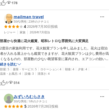
178
mailman travel
50代
/
男性
|
23
件のクチコミ
4
2026年7月30日
投稿
レジャー
家族
2026年7月
宿泊
部屋から快適に花火鑑賞、昭和レトロな雰囲気に大変満足
2度目の家族利用です。花火観賞プランを申し込みました。花火は宿泊
者が入れる屋上からも鑑賞できますが、花火観賞プランは少し費用が高
くなるものの、部屋数の少ない眺望客室に案内され、エアコンの効いた
部屋の中から椅子に座って花火を鑑賞できる点がとても快適でした。

続きを読む
|
|
|
|
|
ホテルの内外装は、ザ・昭和といった感じで、土曜ワイド劇場に天地茂
部屋
:
5
接客・サービス
:
5
ロケーション
:
4
朝食
:
4
夕食
:
4
|
|
温泉・お風呂
:
4
設備
:
3
清潔さ
:
4
とともに登場しそうな雰囲気です。中途半端な改装はせずに、あえて古
き良き時代の雰囲気を現代に残しているホテルだと思います。

1
314
部屋はとても広い和室で快適でした。せっかくなので大浴場に行きまし
たが、部屋には独立したトイレとお風呂がついており、部屋のお風呂の
洗い場が広いです。食事から戻ったら畳に布団が敷いてあるのも和室な
みずいろむらさき
らではです。昭和の雰囲気を楽しみに行っているので、レトロな雰囲気
30代
/
男性
|
1
件のクチコミ
5
2026年7月28日
投稿
には大変満足しています。
