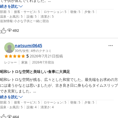
て子供が喜んでくれました。

部屋の窓がとにかく大きくて眺めが良く、海の方向を見れば「初島」、
続きを読む
|
|
|
|
|
山方向を見れば「大室山」が見えました。昭和レトロブームなのか、家
部屋
:
5
接客・サービス
:
5
ロケーション
:
5
朝食
:
5
夕食
:
5
|
|
温泉・お風呂
:
5
設備
:
5
清潔さ
:
5
族連れだけでなく若い人もいて沢山館内を撮影されていました。部屋に
追加情報
:
小さな子供と一緒に宿泊
置いてあった美味しかった「ハトヤサブレ」をお土産に買いました。

ハトヤホテルのプールは小さいですが、4歳（身長100cm）でも足がつ
492
いて安心して遊べる子供用プールもあったのでとても助かりました。翌
日チェックアウト後に海沿いのサンハトヤの大きなプールやお魚風呂も
natsumi0645
無料で利用でき大満足でした。また利用します！
30代
/
女性
|
4
件のクチコミ
5
2026年7月21日
投稿
レジャー
家族
2026年7月
宿泊
昭和レトロな空間と美味しい食事に大満足
昭和レトロな空間が残る、広々とした和室でした。最先端をお求めの方
には違うかなとは思いましたが、古き良き日に身も心もタイムスリップ
でき充実しました。

温泉やサウナも本格的ですし、夕食と朝食のバイキングもホームページ
続きを読む
|
|
|
|
|
だと画質が一世代前な感じがしますが、鮮度の良いお刺身や地の美味し
部屋
:
5
接客・サービス
:
5
ロケーション
:
5
朝食
:
5
夕食
:
5
|
|
温泉・お風呂
:
5
設備
:
4
清潔さ
:
4
いものがいただけて大満足でした。サンハトヤの海底温泉も使えるので
至れり尽くせりです。

464