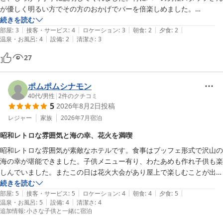
サービス→スタッフの方々の感じが良かった。子供にも優しくしてくれ
が優しく明るい方でその方のおかげでバーを倍楽しめました。

た。

お風呂はかつて団体客を受け入れていたホテルとあってすごく広くて気
続きを読む
◯気になった点

|
|
|
|
|
持ちよかったです。行く前は露天風呂がないのを残念に思っていました
部屋
:
3
接客・サービス
:
4
ロケーション
:
3
朝食
:
2
夕食
:
2
『本日の花火の時間』張り紙があったけど上がらなかった？前日に花火
|
|
温泉・お風呂
:
4
設備
:
2
清潔さ
:
3
が、お風呂のお湯と広さの質が良くて全く気にならなかったです。

があったようだから剥がしもれ？

建物は古いのでロビーからカビのような匂いがしますが、掃除は意気届
卓球台の下の埃が気になってしまった。ランドリーを取りに来ない方が
27
いていて汚い印象はないです。

多いので取り出しカゴがもう少しあるとありがたい、、。

ビュッフェは解凍された物なのか？という食事も並んでおり、すごく美
味しくはありませんでしたが値段相当なのかと思います。子供が好きそ
ポムポムシナモン
全体的にはとても大満足なホテルでした。お世話になりました。
うな唐揚げやポテトなどはそろっており、家族旅行には丁度良いと思い
40代
/
男性
|
2
件のクチコミ
5
2026年8月2日
投稿
ます。
レジャー
家族
2026年7月
宿泊
昭和レトロな雰囲気と海の幸、花火を満喫
昭和レトロな雰囲気が素敵なホテルです。食事はブッフェ形式で沢山の
海の幸が堪能できました。子供メニュー有り、わたあめも作れ子供も楽
しんでいました。またこの日は花火大会があり屋上で楽しむことが出来
ました。また行きたいと思います。
続きを読む
|
|
|
|
|
部屋
:
5
接客・サービス
:
5
ロケーション
:
4
朝食
:
4
夕食
:
5
|
|
温泉・お風呂
:
5
設備
:
4
清潔さ
:
4
追加情報
:
小さな子供と一緒に宿泊