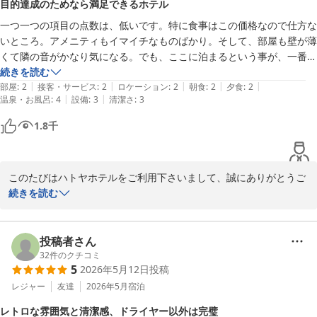
7.お部屋にいくまでの段差がすごいので、荷物運びに苦労しました。特
目的達成のためなら満足できるホテル
便をおかけしてしまいました。お浴衣もお子様用はワンサイズとな
別室だけかな。

一つ一つの項目の点数は、低いです。特に食事はこの価格なので仕方な
っており、着付け時に調整が必要な場合がございます。まことに恐
8.特別室に四人で宿泊。部屋が広いのでそれもありだなー。大人三人と
いところ。アメニティもイマイチなものばかり。そして、部屋も壁が薄
縮でございます。

小学生一人で７万円ちょっとは今時は安いと思います！

くて隣の音がかなり気になる。でも、ここに泊まるという事が、一番の
9.ゲームセンターや卓球、エアホッケーなども孫にうけました！とても
目的であり、その意味において十分満たされましたので、総合点数は満
続きを読む
そのようななか、お孫さまとともに楽しんでくださったとのお言葉
にぎわってました！

|
|
|
|
|
点です。
部屋
:
2
接客・サービス
:
2
ロケーション
:
2
朝食
:
2
夕食
:
2
はスタッフにとりまして何よりの励みとなります。当ホテルの施設
10.プールは古すぎますが、浅いプールもあり楽しめました！雨がふっ
|
|
温泉・お風呂
:
4
設備
:
3
清潔さ
:
3
やサービスが、ご親族みなさまの楽しい思い出づくりの一助となっ
てきたらちょっと雨漏りしましたが。。トイレのにおいが入り口付近で
たのであれば、これほど嬉しいことはございません。

1.8
千
したのは気になりましたが泳ぐ場所では問題なしでした。

頂戴したご感想をご参考とさせていただき、あたたかなお言葉に甘
11.駐車場も早めにチェックインしたので近くに止めることができ便利
えることなく、今後も一層より良いサービスを目指して精進してま
でした！

いりたいと存じます。

このたびはハトヤホテルをご利用下さいまして、誠にありがとうご
とにかくこのホテルは異世界空間で、ホテルのレトロ感を楽しむ方達の
ざいます。

続きを読む
またの伊豆旅行の機会がございましたおりには、姉妹ホテルともど
愛で溢れており、それを楽しみたい方用ですね。古さとかにケチをつけ
実際にご宿泊なされたお客様ならではのご指摘の数々に身の引き締
もぜひまたご利用くださいますよう、お越しをお待ち申し上げてお
たい人は来てはいけません。他のホテルにしましょう。

まる思いでございます。しかしながらご宿泊が目的とおっしゃって
ります。
私たちは翌日、無料でもらえるチケットでサンハトヤの海底風呂なども
くださり総合点数は満点としていただきましたことに重ねて御礼申
投稿者さん
伊東温泉 ハトヤホテル
楽しませていただきました。ここはメンテがされておらず、今後何年持
し上げます。

32
件のクチコミ
つの？という心配をしてしまう感じだったらしいですが、男三人衆は二
5
2026年5月12日
投稿
2026-05-25
お客様のお言葉に甘えることなく、個々の内容にも高得点をいただ
時間たっぷり楽しんでました！ここまで無料！ありがたいです！

けるよう今後も精進してまいりますので、機会がございました折に
レジャー
友達
2026年5月
宿泊
本当に不思議な時間を楽しませていただきました。ありがとうございま
はぜひお立ち寄りくださいますよう、お越しをお待ち申し上げてお
レトロな雰囲気と清潔感、ドライヤー以外は完璧
した！伊東に行くならハトヤ！孫にも教えましたよー。