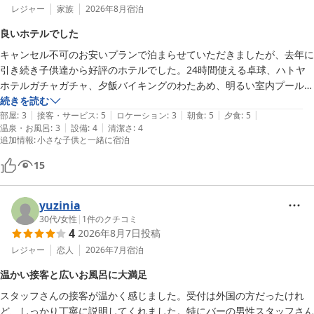
レジャー
家族
2026年8月
宿泊
良いホテルでした
キャンセル不可のお安いプランで泊まらせていただきましたが、去年に
引き続き子供達から好評のホテルでした。24時間使える卓球、ハトヤ
ホテルガチャガチャ、夕飯バイキングのわたあめ、明るい室内プールが
好きなようです。

続きを読む
|
|
|
|
|
部屋
:
3
接客・サービス
:
5
ロケーション
:
3
朝食
:
5
夕食
:
5
|
|
温泉・お風呂
:
3
設備
:
4
清潔さ
:
4
◯良かった点

追加情報
:
小さな子供と一緒に宿泊
料理→どれも美味しかった。天ぷらは2日目種類が変わって楽しめた。
カニのお味噌美味しい。オリジナルカレー好き。わたあめも色が変えら
15
れるので新鮮。料理の盛り付けが綺麗。スタッフさんが近くにいて汚れ
たらサッと綺麗にしていた。

yuzinia
お部屋→ロイヤル別館。清掃は行き届いている印象。子供用のタオル可
30代
/
女性
|
1
件のクチコミ
愛かった。冷蔵庫と冷房よく効く。ハトヤサブレ美味しい。布団ふわふ
4
2026年8月7日
投稿
わ。窓広くて気持ち良い。両隣ファミリーだったけど声は聞こえなかっ
レジャー
恋人
2026年7月
宿泊
た(壁厚い？)

館内→清掃員さんが一列一列綺麗に掃除機をかけていて気持ちが良かっ
温かい接客と広いお風呂に大満足
た。お土産屋さんのオリジナルグッズが可愛い。ゲームセンターの景品
スタッフさんの接客が温かく感じました。受付は外国の方だったけれ
が意外と今どきで可愛いのが揃っている。

ど、しっかり丁寧に説明してくれました。特にバーの男性スタッフさん