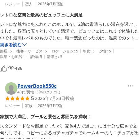
レジャー
恋人
2026年7月
宿泊
変わらず､レトロな感じが素敵で従業員の方も優しくゆっくりできまし
た｡卓球台があり､24時間無料で遊べる為､孫も大変楽しくしていまし
レトロな空間と最高のビュッフェに大満足
た｡チェックイン前・アウト後もプールで遊べる為大満足でした。
レトロな魅力にあふれたこのホテルで、2泊の素晴らしい滞在を過ごし
ました。客室は広々としていて清潔で、ビュッフェはこれまで体験した
中でも最高レベルのものでした。唯一残念だったのは、温泉でのタトゥ
ーが禁止されていたことです。
続きを読む
|
|
|
|
|
部屋
:
5
接客・サービス
:
5
ロケーション
:
5
朝食
:
5
夕食
:
5
|
|
温泉・お風呂
:
-
設備
:
5
清潔さ
:
5
486
PowerBook550c
40代
/
男性
|
3
件のクチコミ
5
2026年7月23日
投稿
レジャー
家族
2026年7月
宿泊
家族で大満足、プールと景色と雰囲気を満喫！
スタンダードなお部屋でしたが、家族4人で過ごすには十分な広さで文
句なしです。ロビーにあるガチャガチャでルームキーのミニチュアが出