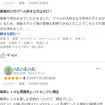
一方で、改善されると良いなと思うのは、Wi-Fiがロビーでしか使えな
レジャー
家族
2026年7月
宿泊
いことです。部屋でインターネットに接続したい場合は自分のSIMで行
家族向け◎プール好きな方はぜひ！
うことになります。
家族で宿泊させていただきました。プールが大好きな小学生の子どもが
いるため、姉妹ホテルで海の冒険も利用できるとのことでこちらでの宿
泊を決めました。

午前中は海の冒険へ。午後はホテルに戻ってハトヤホテルのプールへ。
続きを読む
|
|
|
|
|
たまたま利用客もいない時間帯で、ハトヤホテルのプールは貸切状態で
部屋
:
4
接客・サービス
:
5
ロケーション
:
4
朝食
:
5
夕食
:
5
|
|
温泉・お風呂
:
5
設備
:
4
清潔さ
:
4
存分に楽しめました。また卓球も予約必要なく空いてれば利用できる形
追加情報
:
小さな子供と一緒に宿泊
だったのでそれもまた気楽で便利でした◎

バイキングでは甘エビがとにかく美味しくて、お刺身やカニの味噌汁も
424
とっても美味しかったです！子どもは一口サイズのアイスを何度も取り
に行き、嬉しそうに食べていました。

へむへむへむ
海もすぐそこなので、帰りに寄ることができました。また伊東にくるこ
50代
/
女性
|
7
件のクチコミ
とあれば利用させていただきたいです。ありがとうございました！
4
2026年7月28日
投稿
レジャー
家族
2026年7月
宿泊
昭和レトロな雰囲気とバイキングに満足
昭和レトロを楽しむ目的だったので、満足でした。

ロビーしかWi-Fiが使えないのはちょっと不便だったり新札の両替が売