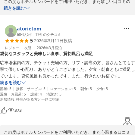
この度もホテルサンバードをご利用いただき、また嬉しい口コミの
2026-04-15
ご投稿をいただき誠にありがとうございます。

続きを読む
「リピ確定」とのお言葉、そして2度目のご宿泊とのこと、スタッ
フ一同大変嬉しく拝見いたしました。ゲレンデ目の前という立地
atorietom
が、お子様連れでのご旅行のお役に立てているとのこと、何よりで
60代
/
女性
|
17
件のクチコミ
5
2026年3月11日
投稿
ございます。

レジャー
友達
2026年3月
宿泊
親切なスタッフと美味しい食事、貸切風呂も満足
また、夜の圧雪車体験もお楽しみいただけたご様子で、大変嬉しく
思っております。普段なかなかできない体験として、思い出の一つ
駐車場案内の方、チケット売場の方、リフト誘導の方、皆さんとても丁
になっておりましたら幸いでございます。

寧で優しい心配り、ありがとうございました。夕食・朝食ともに満足し
ています。貸切風呂も良かったです。また、行きたいお宿です。
「また来シーズンも」とのお言葉を励みに、今後もご家族皆様に快
続きを読む
適で楽しいご滞在をご提供できるよう努めてまいります。

|
|
|
|
|
部屋
:
5
接客・サービス
:
5
ロケーション
:
5
朝食
:
5
夕食
:
5
来シーズンもお会いできますことを、スタッフ一同心よりお待ちし
|
|
温泉・お風呂
:
5
設備
:
4
清潔さ
:
5
追加情報
:
持病がある方と一緒に宿泊
ております。
１１種類の貸切露天風呂 水上高原／奥利根温泉 ホテルサンバー
373
ド
2026-04-15
この度はホテルサンバードをご利用いただき、また心温まる口コミ