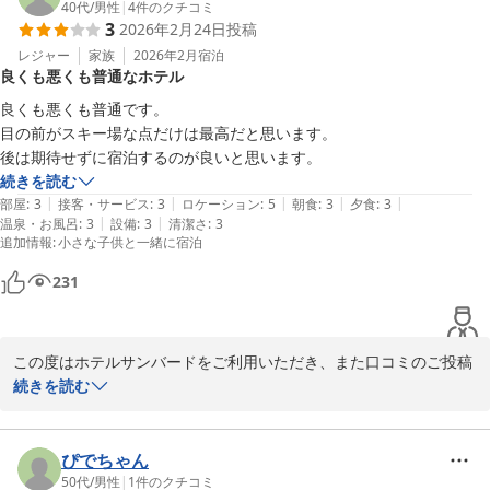
ご夕食につきまして、「見た目・ボリューム・味どれも素晴らしか
40代
/
男性
|
4
件のクチコミ
ド
3
2026年2月24日
投稿
った」とのお言葉をいただき、大変嬉しく拝見いたしました。料理
2026-04-15
スタッフにとって大きな励みとなります。

レジャー
家族
2026年2月
宿泊
良くも悪くも普通なホテル
しかしながら、お部屋の清掃につきましては、大変不快な思いをさ
良くも悪くも普通です。

せてしまい誠に申し訳ございませんでした。畳や浴室内に髪の毛が
目の前がスキー場な点だけは最高だと思います。

残っていたとのこと、本来あってはならないことであり、清掃確認
後は期待せずに宿泊するのが良いと思います。
の甘さを深く反省しております。

続きを読む
|
|
|
|
|
部屋
:
3
接客・サービス
:
3
ロケーション
:
5
朝食
:
3
夕食
:
3
せっかくお食事をお楽しみいただけたにも関わらず、清潔面でご期
|
|
温泉・お風呂
:
3
設備
:
3
清潔さ
:
3
追加情報
:
小さな子供と一緒に宿泊
待を裏切る結果となってしまいましたこと、心よりお詫び申し上げ
ます。

231
今回いただきましたご指摘を真摯に受け止め、清掃後の最終確認を
より徹底し、再発防止に努めてまいります。

この度はホテルサンバードをご利用いただき、また口コミのご投稿
をいただき誠にありがとうございます。

続きを読む
貴重なご意見をありがとうございました。

また機会をいただけるよう、スタッフ一同改善に努めてまいりま
率直なご感想をお寄せいただき、重ねて御礼申し上げます。ゲレン
す。
デ目の前という立地につきまして「最高」とのお言葉を頂戴し、大
ぴでちゃん
１１種類の貸切露天風呂 水上高原／奥利根温泉 ホテルサンバー
変嬉しく拝見いたしました。

50代
/
男性
|
1
件のクチコミ