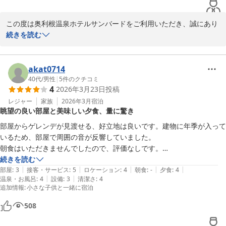
「また来年行きます」とのお言葉を励みに、来シーズンもお会いで
きますことをスタッフ一同心より楽しみにお待ちしております。
この度は奥利根温泉ホテルサンバードをご利用いただき、誠にあり
１１種類の貸切露天風呂 水上高原／奥利根温泉 ホテルサンバー
がとうございました。

続きを読む
ド
また、丁寧なご感想と高いご評価をお寄せいただき、心より御礼申
2026-04-15
し上げます。

akat0714
施設につきましては古さを感じられる部分もあったかと存じます
40代
/
男性
|
5
件のクチコミ
4
2026年3月23日
投稿
が、清掃面について「気になることはなかった」とのお言葉をいた
だき、安心いたしました。

レジャー
家族
2026年3月
宿泊
眺望の良い部屋と美味しい夕食、量に驚き
また、貸切露天風呂や大浴場、自然を感じられる外の露天風呂もお
部屋からゲレンデが見渡せる、好立地は良いです。建物に年季が入って
楽しみいただけたご様子に、大変嬉しく思っております。山々に囲
いるため、部屋で周囲の音が反響していました。

まれた静かな環境の中で、少しでもゆったりとした時間をお過ごし
朝食はいただきませんでしたので、評価なしです。

いただけておりましたら幸いです。

夕食はすき焼き、天ぷら、地元の食材を活かした料理が並び、美味しか
続きを読む
|
|
|
|
|
ったです。ただ、大人男性でも食べきれない量でした。

部屋
:
3
接客・サービス
:
5
ロケーション
:
4
朝食
:
-
夕食
:
4
そして、お食事につきまして「最大の魅力」とまでおっしゃってい
|
|
温泉・お風呂
:
4
設備
:
3
清潔さ
:
4
費用はかかりますが、レイトチェッアウトにご対応いただけましたので
追加情報
:
小さな子供と一緒に宿泊
ただけたこと、料理スタッフ一同大変励みになります。夕食・朝食
15時頃までゆっくりできたのも良かったです。また利用したいと思い
ともに、量だけでなく内容にもご満足いただけたとのこと、本当に
ます。
508
嬉しく拝見いたしました。
