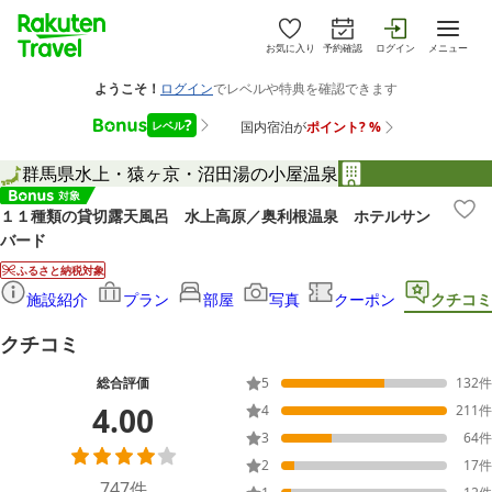
お気に入り
予約確認
ログイン
メニュー
群馬県
水上・猿ヶ京・沼田
湯の小屋温泉
１１種類の貸切露天風呂 水上高原／奥利根温泉 ホテルサン
バード
ふるさと納税対象
施設紹介
プラン
部屋
写真
クーポン
クチコミ
クチコミ
総合評価
5
132
件
4.00
4
211
件
3
64
件
2
17
件
747
件