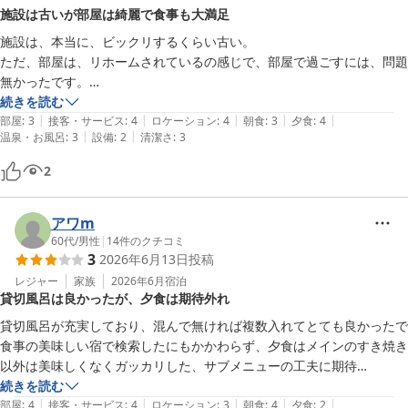
施設は古いが部屋は綺麗で食事も大満足
また、お食事につきましても、よりご満足いただける内容を目指
施設は、本当に、ビックリするくらい古い。

し、味付けや献立の工夫に努めてまいります。

ただ、部屋は、リホームされているの感じで、部屋で過ごすには、問題
無かったです。

貴重なご意見をお寄せいただき、ありがとうございました。またの
朝食会場に行くまでの道のりが、なかなかの古さを感じる事に

続きを読む
お越しをスタッフ一同、心よりお待ち申し上げております。
|
|
|
|
|
夕食、部屋食にしたのですが、どれも美味しかったです。食べきれない
部屋
:
3
接客・サービス
:
4
ロケーション
:
4
朝食
:
3
夕食
:
4
１１種類の貸切露天風呂 水上高原／奥利根温泉 ホテルサンバー
|
|
温泉・お風呂
:
3
設備
:
2
清潔さ
:
3
量で、釜で炊いた白米に手を付けることができませんでした

ド
部屋の露天風呂の温度が高くて、ゆっくり入ることが出来なかったの
2
2026-07-12
アワm
60代
/
男性
|
14
件のクチコミ
3
2026年6月13日
投稿
レジャー
家族
2026年6月
宿泊
貸切風呂は良かったが、夕食は期待外れ
貸切風呂が充実しており、混んで無ければ複数入れてとても良かったで

食事の美味しい宿で検索したにもかかわらず、夕食はメインのすき焼き
以外は美味しくなくガッカリした、サブメニューの工夫に期待

一方朝食はバリエーションも豊富で皆美味しかった
続きを読む
|
|
|
|
|
部屋
:
4
接客・サービス
:
4
ロケーション
:
3
朝食
:
4
夕食
:
2