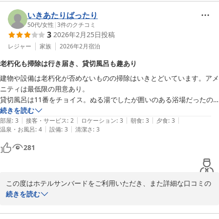
も細かいところが気になってしまいました。

まずは、接客につきまして温かいお言葉をいただき、大変嬉しく拝
いきあたりばったり
見いたしました。スタッフの対応やお食事のご案内につきましてご
50代
/
女性
|
3
件のクチコミ
それと、2日目の朝食後、フロント前のソファにいたときに警察が来
3
2026年2月25日
投稿
満足いただけたことは、私どもにとって大きな励みでございます。

て、スタッフさんが警察に自分たちの部屋の隣の部屋番号を伝えている
レジャー
家族
2026年2月
宿泊
のを聞いてしまって、隣の部屋で警察沙汰⁉︎としばらく不安な気持ちに
貸切温泉につきましては、予約制による安心感を感じていただけた
なり、たまたまフロント付近にいて聞こえてしまった不運を悔いるべき
老朽化も掃除は行き届き、貸切風呂も趣あり
一方で、湯温やシャワーの水圧にご不便をおかけし申し訳ございま
なのか、なんかモヤモヤしました。結果何もなかったので良かったです
建物や設備は老朽化が否めないものの掃除はいきとどいています。アメ
せんでした。また、お部屋の露天風呂につきましても、洗い場や仕
が（隣の部屋で何があったのかは不明）、短時間でも不安な気持ちで過
ニティは最低限の用意あり。

切りに関するご意見をありがとうございます。今後の設備改善の参
ごさなければならなかったのは残念でした。
貸切風呂は11番をチョイス。ぬる湯でしたが囲いのある浴場だったの
考とさせていただきます。

で寒さは半減、趣もあり選んで正解でした（他の貸切風呂からは悲鳴
続きを読む
|
|
|
|
|
が）。

部屋
:
3
接客・サービス
:
2
ロケーション
:
3
朝食
:
3
夕食
:
3
さらに、お部屋のコンセントやドアの建て付けなど、設備面につき
|
|
温泉・お風呂
:
4
設備
:
3
清潔さ
:
3
ゲレンデが目の前なのでアクセス抜群。初心者でも安心のゲレンデでし
ましてご不快な思いをさせてしまいましたこと、深くお詫び申し上
た。宿泊者はレンタル品の割引あり。

げます。館内には年数を重ねている部分もございますが、快適にお
281
食事は夕食は懐石風、朝はビュッフェでクオリティとしては普通。

過ごしいただけるよう、日々の点検・修繕をより徹底してまいりま
ホスピタリティは求めず、安くおさえたいスキー旅行にはアリだと思い
す。

ます。
この度はホテルサンバードをご利用いただき、また詳細な口コミの
ご夕食につきましては、ボリュームやスタッフの説明にお褒めのお
ご投稿をいただき誠にありがとうございます。

続きを読む
言葉をいただきありがとうございます。朝食のもつ煮も気に入って
いただけたようで嬉しく思っております。

建物や設備の経年につきましてはご不便をおかけする点もあったか