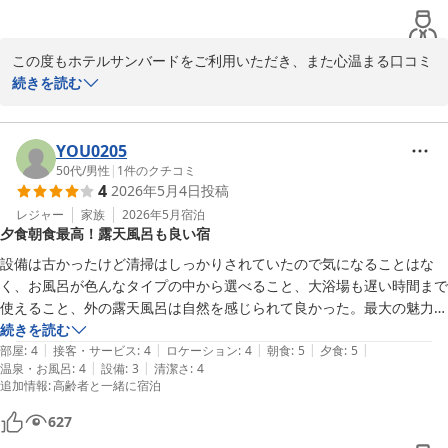
す。当館の「ゲレンデ目の前」という立地がお役に立てておりまし
たら幸いです。

この度もホテルサンバードをご利用いただき、また心温まる口コミ
「また来シーズンも来ようと思います」とのお言葉を頂戴し、スタ
のご投稿をいただき誠にありがとうございます。

続きを読む
ッフ一同大変光栄に存じます。次回もご家族皆様にとって思い出に
残るご滞在となるよう、より一層努めてまいります。

毎年ご宿泊いただいておりますこと、心より御礼申し上げます。
「ロケーション、温泉、食事、どれも減点要素がない」とのお言葉
YOU0205
またお会いできる日を心より楽しみにお待ちしております。
を頂戴し、大変光栄でございます。特に温泉につきまして、湯量や
50代
/
男性
|
1
件のクチコミ
１１種類の貸切露天風呂 水上高原／奥利根温泉 ホテルサンバー
4
2026年5月4日
投稿
お部屋付き露天風呂、貸切風呂を存分にお楽しみいただけているご
ド
様子を嬉しく拝見いたしました。

レジャー
家族
2026年5月
宿泊
夕食朝食最高！露天風呂も良い宿
2026-04-06
一方で、建物の古さにつきましてはご指摘の通りであり、ご不便を
設備は古かったけど清掃はしっかりされていたので気になることはな
おかけする点もあったかと存じます。すぐに大きく変えることは難
く、お風呂が色んなタイプの中から選べること、大浴場も遅い時間まで
しい部分もございますが、日々の清掃やメンテナンスを徹底し、少
使えること、外の露天風呂は自然を感じられて良かった。最大の魅力は
しでも快適にお過ごしいただけるよう努めてまいります。

やはり質量ともに申し分のない夕食と朝食でした。コストパフォーマン
続きを読む
|
|
|
|
|
スはかなり高いと感じました。また利用したいと思いました。
部屋
:
4
接客・サービス
:
4
ロケーション
:
4
朝食
:
5
夕食
:
5
スキーやスノーボードをされない方でも温泉でゆっくりお楽しみい
|
|
温泉・お風呂
:
4
設備
:
3
清潔さ
:
4
追加情報
:
高齢者と一緒に宿泊
ただける宿として、これからも皆様にご満足いただけるよう精進し
てまいります。

627