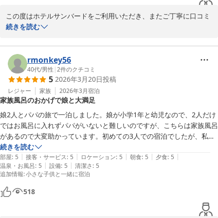
「コストパフォーマンスはかなり高い」とのお言葉、そして「また
この度はホテルサンバードをご利用いただき、またご丁寧に口コミ
利用したい」と感じていただけたことは、私どもにとって何よりの
をご投稿いただき誠にありがとうございます。

続きを読む
喜びでございます。

お部屋からのゲレンデの眺望や立地にご満足いただけたご様子、大
ぜひまた季節を変えて、温泉と自然、お食事を楽しみにお越しくだ
変嬉しく拝見いたしました。当館は目の前がゲレンデという環境を
rmonkey56
さいませ。

活かし、四季を通して自然を身近に感じていただけることが魅力の
40代
/
男性
|
2
件のクチコミ
YOU0205様のまたのお越しを、スタッフ一同心よりお待ちしてお
5
2026年3月20日
投稿
一つでございます。

ります。
レジャー
家族
2026年3月
宿泊
１１種類の貸切露天風呂 水上高原／奥利根温泉 ホテルサンバー
家族風呂のおかげで娘と大満足
また、夕食につきましても、すき焼きや天ぷら、地元食材を使用し
ド
たお料理を美味しくお召し上がりいただけたとのこと、料理スタッ
娘2人とパパの旅で一泊しました。娘が小学1年と幼児なので、2人だけ
2026-05-25
フ一同大変励みになります。ボリュームにつきましては、皆様にご
ではお風呂に入れずパパがいないと難しいのですが、こちらは家族風呂
満足いただけるよう心がけておりますが、今後はよりバランスの良
があるので大変助かっています。初めての3人での宿泊でしたが、私も
いご提供も検討してまいります。

子供達も大満足の旅になりました。ありがとうございました。
続きを読む
|
|
|
|
|
部屋
:
5
接客・サービス
:
5
ロケーション
:
5
朝食
:
5
夕食
:
5
一方で、建物の経年による音の反響につきまして、ご不便をおかけ
|
|
温泉・お風呂
:
5
設備
:
5
清潔さ
:
5
追加情報
:
小さな子供と一緒に宿泊
し申し訳ございません。すぐに大きな改修は難しい部分もございま
すが、少しでも快適にお過ごしいただけるよう改善に努めてまいり
518
ます。
