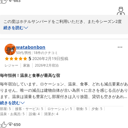
663
した。
１１種類の貸切露天風呂 水上高原／奥利根温泉 ホテルサンバー
ド
この度はホテルサンバードをご利用いただき、また今シーズン2度
目のご来館、誠にありがとうございます。重ねて口コミをご投稿い
続きを読む
2026-07-25
ただきましたこと、心より御礼申し上げます。

今回は露天風呂付のお部屋をご利用いただき、お子様にも温泉を何
watabonbon
度もお楽しみいただけたとのこと、大変嬉しく拝見いたしました。
50代
/
男性
|
18
件のクチコミ
5
2026年2月19日
投稿
サイズにつきましてはご期待に添えない部分もあったかと存じます
が、ご家族でのひとときが快適な時間となりましたこと、何よりで
レジャー
家族
2026年2月
宿泊
ございます。

毎年恒例！温泉と食事が最高な宿
毎年宿泊しています。ロケーション、温泉、食事、どれも減点要素があ
また、お食事につきましても、お肉の柔らかさや地酒をお楽しみい
りません。唯一の減点は建物自体が古い為所々に古さを感じる点があり
ただけたとのお言葉、料理スタッフにとって大きな励みとなりま
ます。温泉は湯量も豊富だし部屋付きは入り放題、貸切も空きがあれば
す。ありがとうございます。

入り放題ですのでスキーやスノーボードをしなくても楽しめます。また
続きを読む
|
|
|
|
|
来年行きます！
部屋
:
5
接客・サービス
:
5
ロケーション
:
5
朝食
:
5
夕食
:
5
ご主人様はスノーボードを満喫され、お客様とお子様は温泉や雪遊
|
|
温泉・お風呂
:
5
設備
:
4
清潔さ
:
4
びをゆっくりと楽しまれたとのこと、それぞれの過ごし方で当館で
の時間を満喫していただけたご様子に、大変嬉しく感じておりま
650