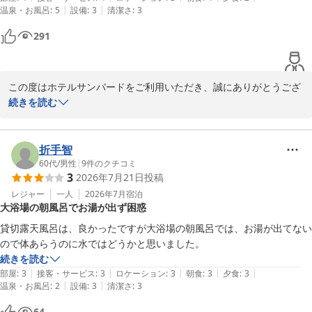
|
|
温泉・お風呂
:
5
設備
:
3
清潔さ
:
3
291
この度はホテルサンバードをご利用いただき、誠にありがとうござ
いました。

続きを読む
貸切風呂につきまして、複数のお風呂をお楽しみいただけたとのこ
と、大変うれしく拝読いたしました。また、朝食の品数や味につい
折手智
てもご満足いただき、ありがとうございます。

60代
/
男性
|
9
件のクチコミ
3
2026年7月21日
投稿
一方で、ご夕食につきましては、ご期待に添うことができず、申し
レジャー
一人
2026年7月
宿泊
大浴場の朝風呂でお湯が出ず困惑
訳ございませんでした。特に、メインのすき焼き以外のお料理につ
いて残念なお気持ちにさせてしまったことを、真摯に受け止めてお
貸切露天風呂は、良かったですが大浴場の朝風呂では、お湯が出てない
ります。

ので体あらうのに水ではどうかと思いました。
続きを読む
「食事の美味しい宿」としてお選びいただいたにもかかわらず、ご
|
|
|
|
|
部屋
:
3
接客・サービス
:
3
ロケーション
:
3
朝食
:
3
夕食
:
3
満足いただける内容をご提供できなかったことを重く受け止め、サ
|
|
温泉・お風呂
:
2
設備
:
3
清潔さ
:
3
ブメニューの内容や味付け、組み合わせについて、調理担当とも共
64