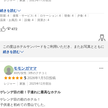
いをおかけし誠に申し訳ございませんでした。煙や臭いに関するご
レジャー
家族
2025年11月
宿泊
指摘は、特にご家族連れのお客様にも大きく影響する点であり、真
続きを読む
摯に受け止めております。今後、設置場所や分煙対策の見直しにつ
|
|
|
|
|
部屋
:
4
接客・サービス
:
4
ロケーション
:
4
朝食
:
4
夕食
:
4
いて検討を進めてまいります。

|
|
温泉・お風呂
:
4
設備
:
4
清潔さ
:
4
貴重なご意見をお寄せいただき、誠にありがとうございます。いた
472
だいたお声をもとに、より快適にお過ごしいただける環境づくりに
努めてまいります。

この度はホテルサンバードをご利用いただき、またお写真とともに
また機会がございましたら、ぜひお越しいただけますと幸いでござ
口コミのご投稿をいただき誠にありがとうございます。

続きを読む
います。
１１種類の貸切露天風呂 水上高原／奥利根温泉 ホテルサンバー
お部屋・接客・お食事・温泉・設備・清潔さと、各項目において高
ド
い評価を頂戴し、大変嬉しく拝見いたしました。ご滞在全体を通し
モモンガママ
2026-04-15
てご満足いただけたご様子に、スタッフ一同安堵しております。

30代
/
女性
|
3
件のクチコミ
5
2026年1月5日
投稿
ご投稿いただいたお写真からも、貸切風呂や露天風呂の雰囲気、そ
レジャー
家族
2025年12月
宿泊
してお料理の一品一品をお楽しみいただけたことが伝わってまい
ゲレンデ目の前！子連れに最高なホテル
り、大変光栄でございます。特に温泉は当館の自慢の一つでござい
ゲレンデ目の前のホテル！

ますので、ゆっくりとお寛ぎいただけておりましたら何よりでござ
子供達と初めての雪山でした。

います。
