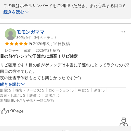
レイトチェックアウトでゆっくりお過ごしいただけたとのこと、何
この度はホテルサンバードをご利用いただき、また心温まる口コミ
よりでございます。ご滞在のひとときが少しでも心地よい時間とな
のご投稿をいただき誠にありがとうございます。

続きを読む
っておりましたら幸いです。

お嬢様お二人とのご旅行に当館をお選びいただき、重ねて御礼申し
「また利用したい」とのお言葉を頂戴し、大変光栄でございます。
上げます。初めての3人でのご宿泊とのことでしたが、ご家族皆様
モモンガママ
次回お越しいただいた際には、さらにご満足いただけるご滞在をご
にとってご満足いただけるご滞在となりましたこと、大変嬉しく拝
30代
/
女性
|
3
件のクチコミ
提供できるよう努めてまいります。

5
2026年3月16日
投稿
見いたしました。

レジャー
家族
2026年3月
宿泊
またのお越しをスタッフ一同、心よりお待ちしております。
目の前ゲレンデで子連れに最高！リピ確定
当館の貸切風呂が、お子様とのご入浴の際にお役に立てたとのこ
１１種類の貸切露天風呂 水上高原／奥利根温泉 ホテルサンバー
と、何よりでございます。ご家族で安心してゆっくりお過ごしいた
リピ確定です！目の前がゲレンデは本当に子連れにとってラクなので2
ド
だける空間として、多くのお客様にご好評をいただいておりますの
回目の宿泊でした。

2026-04-06
で、そのように感じていただけたことは私どもにとって大変励みと
夜の圧雪車体験もとても楽しかったです(^^)

なります。

また来シーズンもよろしくお願いします！
続きを読む
|
|
|
|
|
部屋
:
5
接客・サービス
:
5
ロケーション
:
5
朝食
:
5
夕食
:
5
これからもご家族皆様で安心してお過ごしいただける宿を目指して
|
|
温泉・お風呂
:
5
設備
:
5
清潔さ
:
5
追加情報
:
小さな子供と一緒に宿泊
努めてまいります。

ぜひまた皆様でお越しくださいませ。再びお会いできます日を心よ
1
424
りお待ちしております。
１１種類の貸切露天風呂 水上高原／奥利根温泉 ホテルサンバー
ド