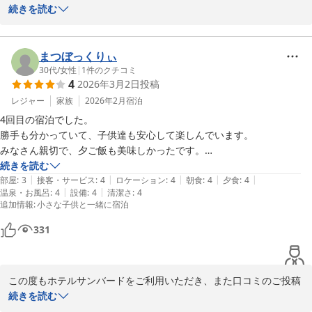
のご投稿をいただき誠にありがとうございます。

続きを読む
駐車場のご案内係、チケット売場、リフト誘導スタッフに至るま
で、温かいお言葉を頂戴し大変嬉しく拝見いたしました。現場で働
まつぼっくりぃ
くスタッフ一人ひとりにとって何よりの励みとなります。

30代
/
女性
|
1
件のクチコミ
4
2026年3月2日
投稿
また、お食事につきましても夕食・朝食ともにご満足いただけたと
レジャー
家族
2026年2月
宿泊
のこと、調理スタッフ共々大変光栄に存じます。貸切風呂もお楽し
4回目の宿泊でした。

みいただけたようで、ゆっくりとお寛ぎいただけたのであれば何よ
勝手も分かっていて、子供達も安心して楽しんでいます。

りでございます。

みなさん親切で、夕ご飯も美味しかったです。

また機会があったらよろしくお願いします！
続きを読む
「また行きたいお宿」とのお言葉を励みに、これからも皆様にご満
|
|
|
|
|
部屋
:
3
接客・サービス
:
4
ロケーション
:
4
朝食
:
4
夕食
:
4
足いただけるサービスを提供できるよう努めてまいります。

|
|
温泉・お風呂
:
4
設備
:
4
清潔さ
:
4
追加情報
:
小さな子供と一緒に宿泊
またのお越しを心よりお待ちしております。
１１種類の貸切露天風呂 水上高原／奥利根温泉 ホテルサンバー
331
ド
2026-04-15
この度もホテルサンバードをご利用いただき、また口コミのご投稿
をいただき誠にありがとうございます。

続きを読む