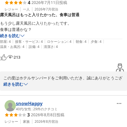
4
2026年7月11日
投稿
レジャー
一人
2026年7月
宿泊
露天風呂はもっと入りたかった、食事は普通
もう少し露天風呂に入りたかったです。

続きを読む
|
|
|
|
|
部屋
:
4
接客・サービス
:
4
ロケーション
:
4
朝食
:
4
夕食
:
4
|
|
温泉・お風呂
:
4
設備
:
4
清潔さ
:
4
213
この度はホテルサンバードをご利用いただき、誠にありがとうござ
いました。

続きを読む
露天風呂につきまして、もう少しゆっくり入りたかったとのこと、
ご期待に添えず申し訳ございませんでした。より多くのお客様にご
snowHappy
利用いただくため時間制でのご案内となっておりますが、混雑状況
40代
/
女性
|
29
件のクチコミ
3
2026年8月8日
投稿
によっては追加でご利用いただける場合もございますので、次回は
お気軽にスタッフまでお声がけください。

レジャー
家族
2026年8月
宿泊