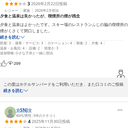
ド
3
2026年2月22日
投稿
2026-05-25
一方で、ご滞在全体としてはご期待に十分お応えできなかった点も
レジャー
家族
2026年2月
宿泊
夕食と温泉は良かったが、喫煙所の煙が残念
あったかと受け止めております。いただいたお声を真摯に受け止
め、立地だけでなくサービスやお食事、館内環境においてもご満足
夕食と温泉はよかったです。スキー場のレストランふじの脇の喫煙所の
いただけるよう、今後の改善に努めてまいります。

煙がくさくて閉口しました。
続きを読む
貴重なご意見をありがとうございました。

|
|
|
|
|
部屋
:
3
接客・サービス
:
3
ロケーション
:
4
朝食
:
2
夕食
:
4
また機会がございましたら、お越しいただけますと幸いでございま
|
|
温泉・お風呂
:
4
設備
:
2
清潔さ
:
3
追加情報
:
小さな子供と一緒に宿泊
す。
１１種類の貸切露天風呂 水上高原／奥利根温泉 ホテルサンバー
209
ド
2026-04-15
この度はホテルサンバードをご利用いただき、また口コミのご投稿
をいただき誠にありがとうございます。

続きを読む
ご夕食や温泉につきましてご満足いただけたとのお言葉を頂戴し、
大変嬉しく拝見いたしました。

☆SNJ☆
40代
/
男性
|
5
件のクチコミ
4
2025年11月30日
投稿
一方で、スキー場レストラン付近の喫煙所につきまして、不快な思