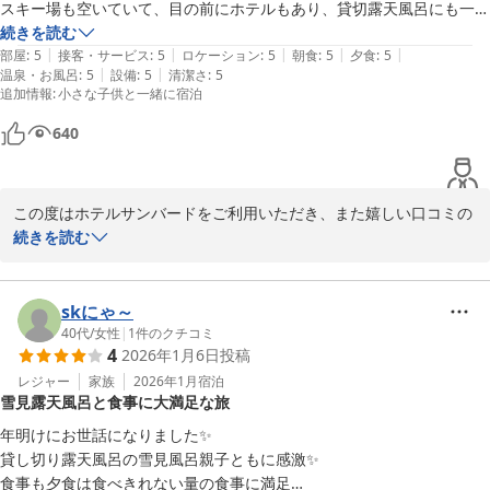
スキー場も空いていて、目の前にホテルもあり、貸切露天風呂にも一回
無料で入れて子連れには最高すぎました！

続きを読む
今後も皆様にご満足いただけるよう、サービスや施設の維持・向上
|
|
|
|
|
夜ごはんも朝ごはんも、豪華でお腹いっぱいで食べきれないほどでし
部屋
:
5
接客・サービス
:
5
ロケーション
:
5
朝食
:
5
夕食
:
5
に努めてまいります。

|
|
温泉・お風呂
:
5
設備
:
5
清潔さ
:
5
た！

ぜひまた季節を変えてお越しいただき、異なる景色やお料理もお楽
追加情報
:
小さな子供と一緒に宿泊
たまたまゲレンデ側のお部屋でしたので眺めも良かったです。
しみいただければ幸いでございます。
640
１１種類の貸切露天風呂 水上高原／奥利根温泉 ホテルサンバー
ド
2026-04-15
この度はホテルサンバードをご利用いただき、また嬉しい口コミの
ご投稿をいただき誠にありがとうございます。

続きを読む
初めての雪山旅行に当館をお選びいただき、心より御礼申し上げま
す。ゲレンデ目の前という立地の中で、お子様とのスキーや雪遊び
skにゃ～
を安心してお楽しみいただけたご様子を大変嬉しく拝見いたしまし
40代
/
女性
|
1
件のクチコミ
4
2026年1月6日
投稿
た。

レジャー
家族
2026年1月
宿泊
雪見露天風呂と食事に大満足な旅
また、貸切露天風呂もご利用いただき、ご家族でのひとときをゆっ
くりお過ごしいただけたようで何よりでございます。お食事につき
年明けにお世話になりました✨

ましても、夕食・朝食ともにご満足いただけたとのこと、調理スタ
貸し切り露天風呂の雪見風呂親子ともに感激✨

ッフにとっても大変励みとなります。

食事も夕食は食べきれない量の食事に満足
