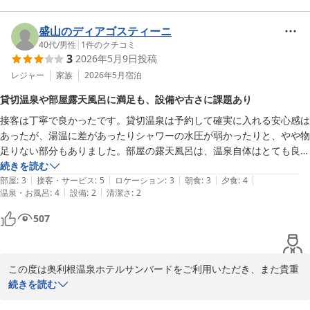
4回目のご宿泊とのこと、いつもご愛顧いただき心より御礼申し上
げます。ご滞在の勝手もご理解いただき、お子様方にも安心してお
盛山のディアゴスティーニ
楽しみいただけているご様子を大変嬉しく拝見いたしました。

40代
/
男性
|
1
件のクチコミ
3
2026年5月9日
投稿
また、スタッフの対応やご夕食につきましても温かいお言葉を頂戴
レジャー
家族
2026年5月
宿泊
し、誠にありがとうございます。何度お越しいただいても変わらず
貸切温泉や部屋露天風呂に満足も、設備や古さに課題あり
ご満足いただけるよう、今後も努めてまいります。

接客は丁寧で良かったです。貸切温泉は予約して確実に入れる安心感は
あったが、湯温に差があったりシャワーの水圧が弱かったりと、やや物
「また機会があったら」とのお言葉を励みに、次回もご家族皆様に
足りない部分もありました。部屋の露天風呂は、温泉自体はとても良か
お会いできますことを楽しみにお待ちしております。
ったが、洗い場がないことと、仕切りに隙間があって少し気になりまし
続きを読む
１１種類の貸切露天風呂 水上高原／奥利根温泉 ホテルサンバー
|
|
|
|
|
た。

部屋
:
3
接客・サービス
:
5
ロケーション
:
3
朝食
:
3
夕食
:
4
ド
|
|
温泉・お風呂
:
4
設備
:
2
清潔さ
:
2
部屋は壁のコンセントが外れかけていたり、ドアの建て付けが悪かった
2026-04-15
りと古さが目立ちました。

507
夕食はスタッフさんが丁寧にメニューの説明をしてくれて、他の口コミ
どおりボリュームがありました。口に合わないものもありましたが満足
です。

この度は奥利根温泉ホテルサンバードをご利用いただき、また貴重
朝食はもつ煮が美味しかったです。それ以外は普通でした。

なお時間を割いて丁寧なご感想をお寄せいただき誠にありがとうご
続きを読む
ざいます。

GW中の宿泊ということで高い金額を払っていることもあり、普段より