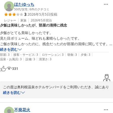
と存じますが、清掃面についてお褒めのお言葉を頂戴し、大変嬉し
ほたゆっち
また、フロント付近での警察対応につきまして、不安なお気持ちに
く拝見いたしました。

50代
/
女性
|
6
件のクチコミ
させてしまいましたこと、誠に申し訳ございませんでした。本来で
3
2026年5月5日
投稿
あれば、他のお客様へご不安を与えないよう十分配慮すべきとこ
また、貸切風呂につきましては11番をご利用いただき、囲いのある
レジャー
家族
2026年5月
宿泊
ろ、配慮が足りず、ご滞在中に落ち着かない思いをさせてしまいま
夕飯は美味しかったが、部屋の清掃に残念
造りの中でゆっくりお過ごしいただけたご様子、何よりでございま
したことをお詫び申し上げます。

す。それぞれ趣の異なるお風呂をご用意しておりますので、お楽し
夕飯がとても美味しかったです。

みいただけたのであれば幸いでございます。

見た目ボリューム、味どれも素晴らしかったです。

ゴールデンウィークという特別なご旅行の中で、細かな点までご期
ご飯が美味しかったのに、残念だったのが部屋の清掃に関してです。

待を持ってお越しいただいていたにも関わらず、ご期待に添えない
ゲレンデ目の前という立地や、初心者の方にも安心してご利用いた
部屋に入って、長い毛が数本落ちてて、あれ？清掃してないの？と思う
続きを読む
部分がございましたことを真摯に受け止め、今後の改善へ活かして
だけるスキー場環境、レンタル割引につきましてもご評価いただき
|
|
|
|
|
ほどその後畳の上を見たら髪の毛があっちこっちに、、、。

部屋
:
3
接客・サービス
:
3
ロケーション
:
3
朝食
:
3
夕食
:
3
まいります。

ありがとうございます。

|
|
温泉・お風呂
:
3
設備
:
3
清潔さ
:
3
トイレに入っても浴槽に毛が、、、。

ご飯が美味しかっただけに残念でした。
貴重なご意見をありがとうございました。

331
お食事やサービス面につきましてのご意見も真摯に受け止め、より
また機会がございましたら、より快適にお過ごしいただける宿とな
多くのお客様にご満足いただけるよう、今後の改善に活かしてまい
れるよう努めてまいります。
ります。

１１種類の貸切露天風呂 水上高原／奥利根温泉 ホテルサンバー
この度は奥利根温泉ホテルサンバードをご利用いただき、誠にあり
ド
貴重なご意見をお寄せいただき、誠にありがとうございました。

がとうございました。

続きを読む
2026-05-25
また機会がございましたら、ぜひお越しいただけますと幸いでござ
また、ご感想をお寄せいただきましたこと、心より御礼申し上げま
います。
す。

不発花火
１１種類の貸切露天風呂 水上高原／奥利根温泉 ホテルサンバー