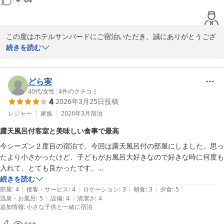
有し、今後の改善に努めてまいります。

貴重なご意見をお寄せいただき、誠にありがとうございました。次
回お越しいただく機会がございましたら、お食事を含め、よりご満
この度はホテルサンバードにご宿泊いただき、誠にありがとうござ
足いただけるご滞在をご提供できるよう、スタッフ一同努めてまい
いました。

続きを読む
ります。
貸切露天風呂につきまして、ご満足いただけたとのお言葉を頂戴
１１種類の貸切露天風呂 水上高原／奥利根温泉 ホテルサンバー
し、大変うれしく存じます。

どら実
ド
40代
/
女性
|
4
件のクチコミ
2026-07-12
4
2026年3月25日
投稿
一方、大浴場の朝風呂では洗い場のお湯が出ず、ご不便とご困惑を
おかけしましたこと、心よりお詫び申し上げます。水で身体を洗わ
レジャー
家族
2026年3月
宿泊
なければならない状況は、温泉施設としてあってはならないことで
露天風呂付客室と美味しい食事で最高
あり、誠に申し訳ございませんでした。

今シーズン２度目の宿泊で、今回は露天風呂付の部屋にしました。思っ
たより小さかったけど、子どもがお風呂大好きなので好きな時に何度も
今後このようなことがないよう、設備の点検および確認を徹底し、
入れて、とても良かったです。

不具合が発生した際には速やかに対応できる体制を整えてまいりま
食事もメインのお肉がとても柔らかいし、地酒も飲めて最高でした。

続きを読む
す。

|
|
|
|
|
主人は朝早くからスノボ、私と子どもはゆっくり温泉を堪能してからチ
部屋
:
4
接客・サービス
:
4
ロケーション
:
3
朝食
:
3
夕食
:
5
|
|
温泉・お風呂
:
5
設備
:
4
清潔さ
:
4
ェックアウトして雪遊びを楽しみました。

せっかく貸切露天風呂をお楽しみいただけたにもかかわらず、大浴
追加情報
:
小さな子供と一緒に宿泊
また来シーズンも来ようと思います。
場で残念なお気持ちにさせてしまいましたことを、重ねてお詫び申
し上げます。貴重なご意見をお寄せいただき、ありがとうございま