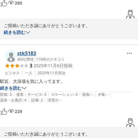
280
ご投稿いただき誠にありがとうございます。

ご不便をおかけし申し訳ございませんでした。

続きを読む
駐車場に関しましては、第2駐車場が広めになっております。1台で
も多く無料でお停めいただきたいとの思いで狭くなってしまいまし
た。

stk5183
まだまだ課題がありますが、精進して参ります。

40代
/
男性
|
110
件のクチコミ
3
2025年11月6日
投稿
また近くにお越しの際、当ホテルをご利用くださいませ。スタッフ
一同お待ちしております。
ビジネス
一人
2025年11月
宿泊
駅近、大浴場を気に入ってます。
岡崎シングルホテル
続きを読む
2025-12-18
|
|
|
|
|
部屋
:
3
接客・サービス
:
3
ロケーション
:
4
朝食
:
-
夕食
:
-
|
|
温泉・お風呂
:
4
設備
:
2
清潔さ
:
-
229
ご投稿いただき誠にありがとうございます。
