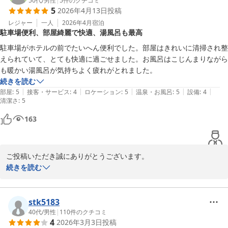
今後もその言葉を励みに精進してまいります。

50代
/
男性
|
5
件のクチコミ
5
2026年4月13日
投稿
また近くにお越しの際は、当ホテルをご利用くださいませ。スタッ
フ一同お待ちしております。
レジャー
一人
2026年4月
宿泊
駐車場便利、部屋綺麗で快適、湯風呂も最高
岡崎シングルホテル
駐車場がホテルの前でたいへん便利でした。部屋はきれいに清掃され整
2026-04-05
えられていて、とても快適に過ごせました。お風呂はこじんまりながら
も暖かい湯風呂が気持ちよく疲れがとれました。
続きを読む
|
|
|
|
|
部屋
:
5
接客・サービス
:
4
ロケーション
:
5
温泉・お風呂
:
5
設備
:
4
清潔さ
:
5
163
ご投稿いただき誠にありがとうございます。

数ある中から選んでいただき、そして気に入って頂いたご様子で、
続きを読む
嬉しく思います。

一日の疲れがとれたことは、私たちスタッフにとって最高のお言葉
です。このお言葉を励みに精進してまいります。

stk5183
また近くにお越しの際は、当ホテルをご利用くださいませ。スタッ
40代
/
男性
|
110
件のクチコミ
4
2026年3月3日
投稿