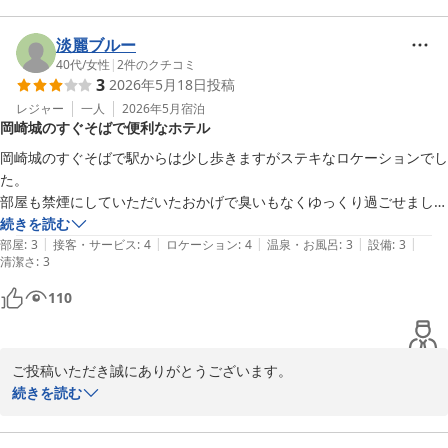
されますので、昼も夜も一日中、散策にピッタリな場所です。ロケ
ーションを気に入って頂き、本当に嬉しいです。

淡麗ブルー
アメニティは最低限の物のみ置かさせていただいておりますが、何
40代
/
女性
|
2
件のクチコミ
3
2026年5月18日
投稿
か必要な物があればフロントに言っていただければ、お渡し出来る
物もあります。

レジャー
一人
2026年5月
宿泊
岡崎城のすぐそばで便利なホテル
また近くにお越しの際は、是非当ホテルをご利用くださいませ。ス
岡崎城のすぐそばで駅からは少し歩きますがステキなロケーションでし
た。

岡崎シングルホテル
部屋も禁煙にしていただいたおかげで臭いもなくゆっくり過ごせまし
2026-06-02
た。
続きを読む
|
|
|
|
|
部屋
:
3
接客・サービス
:
4
ロケーション
:
4
温泉・お風呂
:
3
設備
:
3
清潔さ
:
3
110
ご投稿いただき誠にありがとうございます。

数ある中から選んでいただき、感謝申し上げます。

続きを読む
ロケーションを気に入って頂き嬉しく思います。私個人的には、駅
からホテルへ向かう途中の、橋から見える夕焼けが最高なんです。