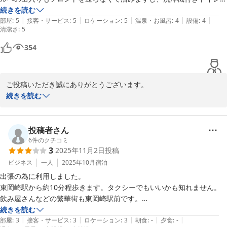
ユニットバスも綺麗で気持ちが良く、中規模ながらお風呂場もランドリ
続きを読む
|
|
|
|
|
ー(3台)もあります。大通り沿いではない(でもすぐわかります)のでぐっ
部屋
:
5
接客・サービス
:
5
ロケーション
:
5
温泉・お風呂
:
4
設備
:
4
清潔さ
:
5
すり眠れます。
354
ご投稿いただき誠にありがとうございます。

気に入っていただいたようで安堵し、そして感謝の気持ちでいっぱ
続きを読む
いでございます。

こちらの内容から、ご自身のリズムにあった過ごし方が出来たのだ
と感じられ、私達も嬉しく思います。

投稿者さん
是非また近くにお越しの際は、当ホテルをご利用くださいませ。ス
6
件のクチコミ
3
2025年11月2日
投稿
タッフ一同お待ちしております。

こちらこそ、どうぞよろしくお願い致します。
ビジネス
一人
2025年10月
宿泊
出張の為に利用しました。

岡崎シングルホテル
東岡崎駅から約10分程歩きます。タクシーでもいいかも知れません。

2026-01-27
飲み屋さんなどの繁華街も東岡崎駅前です。

続きを読む
|
|
|
|
|
岡崎城公園や乙川の河川敷も近いので朝の散歩などとても気持ちよかっ
部屋
:
3
接客・サービス
:
3
ロケーション
:
3
朝食
:
-
夕食
:
-