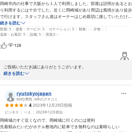
岡崎市内の仕事で大阪から１人で利用しました。部屋は説明があるとお
り利用するには十分でした。近くに岡崎城があり周辺は風情があり徒歩
で行けます。スタッフさん達はオーナーはじめ親切に接していただけま
した。部屋風呂もありますが2階フロント階には大きな5人が利用でき
続きを読む
|
|
|
|
|
る風呂があります。私はそちらを利用しました。駐車場は利用者が多い
部屋
:
5
接客・サービス
:
5
ロケーション
:
5
朝食
:
-
夕食
:
-
|
|
温泉・お風呂
:
5
設備
:
5
清潔さ
:
-
中スタッフさん達にご苦労をおかけいたしました。昨年12月からの仕
事中付近のホテルも利用しましたが私的にはスタッフさんのおかげで一
128
番落ち着いた宿泊が出来たように思いました。また利用できる機会があ
ご投稿いただき誠にありがとうございます。

気に入っていただいたようで安堵しております。

続きを読む
駐車場につきましては、縦列する駐車場は鍵のお預かりや停めた場
所の確認をさせていただいております。ご協力頂いたお陰で、私た
ちも安心して業務に取り組む事が出来ました。何よりお客様の笑顔
ryutokyojapan
に本当に癒されました。ありがとうございました。

60代
/
男性
|
6
件のクチコミ
4
2023年12月29日
投稿
「一番落ち着けた」と最高のお褒めの言葉を励みに、今後も精進し
てまいります。是非近くにお越しの際は、当ホテルをご利用くださ
ビジネス
一人
2023年12月
宿泊
いませ。

岡崎城のすぐ近くなので、岡崎城に行くのには便利

スタッフ一同お待ちしております。
先着順みたいだがホテル敷地内に駐車でき無料なのは素晴らしい
