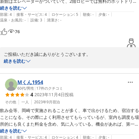
新館はエレベーターがついていて、2階ロビーでは無料のホットドリン
2024-02-08
グの機械がある

続きを読む
|
|
|
|
|
本館は階段のみ

部屋
:
4
接客・サービス
:
4
ロケーション
:
5
朝食
:
-
夕食
:
-
|
|
温泉・お風呂
:
-
設備
:
3
清潔さ
:
-
大浴場は新館なので、本館から歩いていく

本館は古い、トイレも狭い、ただ部屋は広い、防音性は高め

76
ホテルでは寝るだけ、という人にはもってこいの宿

旅行での宿泊にはむかないかもしれません

コンビニまでは少し歩きます

ご投稿いただき誠にありがとうございます。

飲み屋街も駅方面に7-8分歩きます

細かくご説明して頂き、感謝の気持ちでいっぱいです。

続きを読む
ホテル従業員の接客は優しい

新館はシングルのみで狭さを感じてしまいますがコロナ禍にリニュ
ビジネス利用なので、次回もここに泊まりたい
ーアルしており、本館に比べると新しいです。本館ワイドシングル
はダブル・セミダブルに対応している為部屋も広いです。新館の部
Mくん1954
屋タイプもご利用いただければ幸いに思います。

60代
/
男性
|
17
件のクチコミ
4
2023年11月4日
投稿
次回もご利用いただけるとのこと、本当に嬉しく思います。

スタッフ一同お待ちしておりますので、是非近くにお越しの際は、
その他
一人
2023年9月
宿泊
当ホテルをご利用くださいませ。
飲み会等、岡崎で実施されることが多く、車で出かけるため、宿泊する
ことになる。その際によく利用させてもらっているが、室内も調度も場
2024-01-06
所的にも良くまた料金を含め、気に入っている。機会があれば、第一の
候補である。

続きを読む
|
|
|
|
|
、
部屋
:
4
接客・サービス
:
4
ロケーション
:
4
朝食
:
-
夕食
:
-