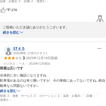
|
|
温泉・お風呂
:
3
設備
:
2
清潔さ
:
-
たです。

270
施設としてはお世辞にも家族向きではないとは思います。

UBは改修されているようで新しくなっていました。ただこちらの施設
は大浴場が基本24時間使え、寝る前と朝風呂に使わせて頂きました。
ご投稿いただき誠にありがとうございます。

とても有難かったです。

岡崎城公園内や乙川沿いの散策は、皆様に喜んでいただいておりま
続きを読む
す。夜もライトアップされるので、また違った景色を楽しむことも
出張に使うには全く問題もなく利用できました。
出来ます。

当ホテルはビジネスでのご利用が多く、コストパフォーマンスに好
ST４５
評いただいております。

50代
/
男性
|
21
件のクチコミ
3
2025年12月14日
投稿
また近くにお越しの際は、是非当ホテルをご利用くださいませ。ス
タッフ一同お待ちしております。
ビジネス
一人
2025年12月
宿泊
部屋は広いです
岡崎シングルホテル
全体的に古い施設になりますね

2025-11-13
駐車場があるのは有り難いですが、今の車格にあってないですね…軽自
動車なら問題ないですが

素泊まりだったので妥協ばかりですかね
続きを読む
|
|
|
|
|
部屋
:
3
接客・サービス
:
3
ロケーション
:
2
温泉・お風呂
:
-
設備
:
-
清潔さ
:
-