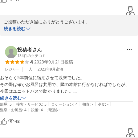
立地が川沿いの路地裏みたいな狭い所なので大型車は駐車大変かも

最低限の設備環境と他より安い値段が魅力だが家族や上司を連れてくと
なるとちょっと…って感じの男の一人旅ホテル

ご投稿いただき誠にありがとうございます。

個人的にアリなので一人出張等の機会があればまた利用します
数あるホテルの中から選んで頂き、本当にありがとうございま
続きを読む
す。。細かいところまで説明して頂きまして、感謝申し上げます。

皆様に気持ち良く利用して頂ければと、日々精進して参ります。

近くにお越しの際は、是非当ホテルをご利用くださいませ。スタッ
投稿者さん
フ一同お待ちしております。
134
件のクチコミ
4
2023年9月21日
投稿
2023-10-12
レジャー
一人
2023年9月
宿泊
おそらく5年前位に宿泊させて以来でした。

その際は確かお風呂は共用で、隣の本館に行かなければでしたが、

今回はユニットバスで助かりました。

混合栓で、温度調節に難儀したのはマイナスとさせて頂きます。

続きを読む
|
|
|
|
|
朝食は前日22時までの予約で、700円で可能でした。

部屋
:
5
接客・サービス
:
5
ロケーション
:
4
朝食
:
-
夕食
:
-
|
|
温泉・お風呂
:
4
設備
:
4
清潔さ
:
-
なにより、フロントの方が皆様親切でした。

東岡崎宿泊はここ2年、別のホテルにお世話になってましたが、

48
次回からこちらにお世話になろうかと思っています。

ありがとうございました