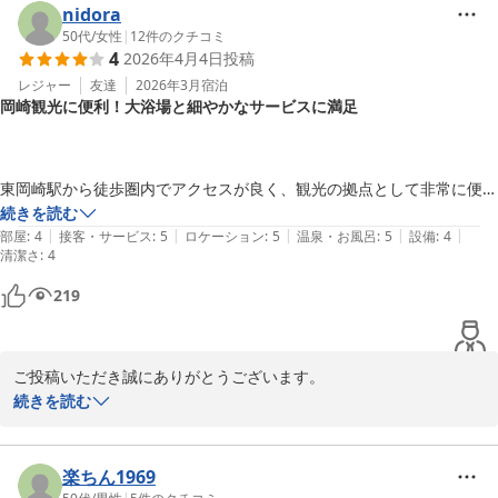
天気にもよりますが、是非見て欲しいお勧めのロケーションです。

nidora
次回チャレンジして、当ホテルをご利用くださいませ。スタッフ一
50代
/
女性
|
12
件のクチコミ
4
2026年4月4日
投稿
同お待ちしております。
レジャー
友達
2026年3月
宿泊
岡崎シングルホテル
岡崎観光に便利！大浴場と細やかなサービスに満足
2026-06-02
東岡崎駅から徒歩圏内でアクセスが良く、観光の拠点として非常に便利
でした。

続きを読む
|
|
|
|
|
岡崎城や公園がすぐ近くで、ちょうど開催されていた桜まつりを満喫で
部屋
:
4
接客・サービス
:
5
ロケーション
:
5
温泉・お風呂
:
5
設備
:
4
清潔さ
:
4
きました。また、八丁味噌の「カクキュー」へも歩いて行くことがで
き、工場見学もとても楽しかったです。

219
設備面では、隣の建物にある大浴場が24時間利用できるのがありがた
いです。利用した時は他の方がおらず、貸切状態でリラックスできまし
た。フロントのお茶機や新聞のサービスなど、細かな配慮も嬉しく、総
ご投稿いただき誠にありがとうございます。

じて満足度の高い滞在になりました。
とても良い時期の来て、満喫していただいたこと、とても嬉しく思
続きを読む
います。

そして、リラックス出来て満足度が高い。と最高のお褒めの言葉を
頂き、士気が上がりました。

楽ちん1969