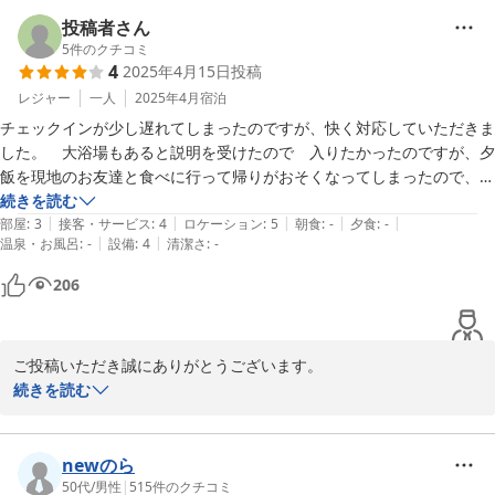
部屋のユニットバスは小さいサイズですので、ゆったり入りたい方
は24時間利用可能な浴場をお勧めします。

投稿者さん
是非また近くにお越しの際は当ホテルをご利用くださいませ。スタ
5
件のクチコミ
4
2025年4月15日
投稿
ッフ一同お待ちしております。
レジャー
一人
2025年4月
宿泊
岡崎シングルホテル
チェックインが少し遅れてしまったのですが、快く対応していただきま
2025-11-13
した。　大浴場もあると説明を受けたので　入りたかったのですが、夕
飯を現地のお友達と食べに行って帰りがおそくなってしまったので、入
れなくて残念でした。朝も早く　ほんとの素泊まりになってしまったの
続きを読む
|
|
|
|
|
が心残りです。お城のすぐ横で、少し歩けば飲食店もあり、立地は最
部屋
:
3
接客・サービス
:
4
ロケーション
:
5
朝食
:
-
夕食
:
-
|
|
温泉・お風呂
:
-
設備
:
4
清潔さ
:
-
高、建物古いですが清潔感があり、靴を脱いで入るスタイルなので、お
部屋でも、綺麗に過ごせました。姿見もあり、私にとってはコスパも最
206
高なので、また、予約したいと思いました。

ただ、ひとつ　壁が薄いのか？隣の方のイビキがかなり大きく　聞こえ
てきたのが、ビックリしました。私は気にならない人なので良いのです
ご投稿いただき誠にありがとうございます。

が、気になる人は気になるかなぁ
大浴場は24時間ご利用いただけます。節電の為電気が消えてたり、
続きを読む
湯船に蓋をする事がありますが利用可能でございます。ご協力いた
だければ幸いです。

お部屋の壁、ご迷惑をおかけし申し訳ございませんでした。ご迷惑
newのら
をおかけしたにもかかわらず、また予約したいと言っていただき、
50代
/
男性
|
515
件のクチコミ