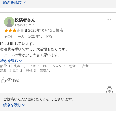
いつもご利用いただき、嬉しく思います。

続きを読む
またのご利用お待ちしております。
岡崎シングルホテル
投稿者さん
2025-11-13
1
件のクチコミ
3
2025年10月15日
投稿
その他
一人
2025年10月
宿泊
時々利用しています。

宿泊費も手頃ですし、大浴場もあります。

エアコンの音が少し大きく思います。

部屋のユニットバスも小さいです。
続きを読む
|
|
|
|
|
部屋
:
3
接客・サービス
:
3
ロケーション
:
2
朝食
:
-
夕食
:
-
|
|
温泉・お風呂
:
2
設備
:
3
清潔さ
:
-
192
ご投稿いただき誠にありがとうございます。

いつもご利用ありがとうございます。

続きを読む
エアコンの音でご迷惑をおかけして申し訳ございません。
