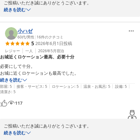
ご投稿いただき誠にありがとうございます。

いつもご利用いただき感謝申し上げます。

続きを読む
「のんびり安気に必ず泊まる」とても嬉しいお言葉です。このお言
葉を励みに今後も精進してまいります。

またのお越しをスタッフ一同お待ちしております。

小ハゼ
60代
/
男性
|
16
件のクチコミ
5
2026年6月1日
投稿
岡崎シングルホテル
レジャー
一人
2026年5月
宿泊
2026-06-23
お城近くロケーション最高、必要十分
必要にして十分。

お城に近くロケーションも最高でした。
続きを読む
|
|
|
|
|
部屋
:
5
接客・サービス
:
5
ロケーション
:
5
温泉・お風呂
:
5
設備
:
5
清潔さ
:
5
117
ご投稿いただき誠にありがとうございます。

最高評価をいただき嬉しく思います。

続きを読む
すぐ近くに乙川が流れ、川沿いと橋、そして岡崎城にライトアップ