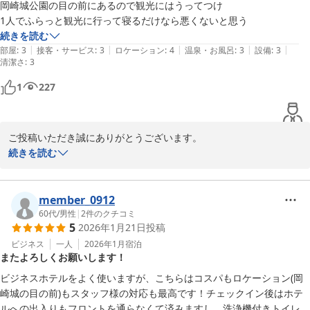
岡崎城公園の目の前にあるので観光にはうってつけ

1人でふらっと観光に行って寝るだけなら悪くないと思う
続きを読む
|
|
|
|
|
部屋
:
3
接客・サービス
:
3
ロケーション
:
4
温泉・お風呂
:
3
設備
:
3
清潔さ
:
3
1
227
ご投稿いただき誠にありがとうございます。

数ある中から選んでいただき感謝申し上げます。

続きを読む
岡崎城公園内は無料ですので、お城を眺めながら散策される方も多
くいらしゃいます。

また近くにお越しの際は、当ホテルをご利用くださいませ。スタッ
member_0912
60代
/
男性
|
2
件のクチコミ
5
2026年1月21日
投稿
岡崎シングルホテル
ビジネス
一人
2026年1月
宿泊
2026-02-22
またよろしくお願いします！
ビジネスホテルをよく使いますが、こちらはコスパもロケーション(岡
崎城の目の前)もスタッフ様の対応も最高です！チェックイン後はホテ
ルへの出入りもフロントを通らなくて済みますし、洗浄機付きトイレの