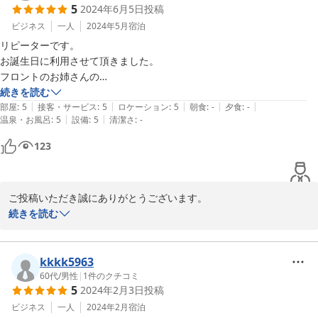
5
2024年6月5日
投稿
本当に感謝申し上げます。

またのお越しをスタッフ一同お待ちしております。
ビジネス
一人
2024年5月
宿泊
リピーターです。

2025-05-03
お誕生日に利用させて頂きました。

フロントのお姉さんの

おめでとうございます。

続きを読む
|
|
|
|
|
がとってもとってもとっても嬉しかったです。

部屋
:
5
接客・サービス
:
5
ロケーション
:
5
朝食
:
-
夕食
:
-
|
|
温泉・お風呂
:
5
設備
:
5
清潔さ
:
-
また利用させてください。

ありがとうございました！
123
ご投稿いただき誠にありがとうございます。

1年に1度だけの貴重な日に、当ホテルを選んで頂き感謝いたしま
続きを読む
す。お祝いの言葉を伝えることができ、こちらも幸せな気分になり
ました。良い1日が過ごせたなら、最高に嬉しいです。

是非是非、近くにお越しの際は、当ホテルをご利用くださいませ。
kkkk5963
スタッフ一同お待ちしております。
60代
/
男性
|
1
件のクチコミ
5
2024年2月3日
投稿
2024-06-06
ビジネス
一人
2024年2月
宿泊