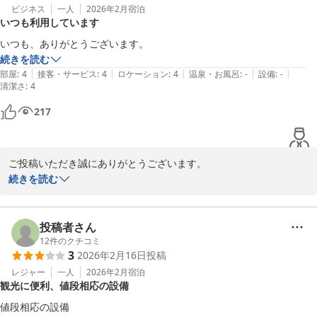
ビジネス
一人
2026年2月
宿泊
岡崎シングルホテル
いつも利用しています
2026-04-23
いつも、ありがとうございます。
続きを読む
|
|
|
|
|
部屋
:
4
接客・サービス
:
4
ロケーション
:
4
温泉・お風呂
:
-
設備
:
-
清潔さ
:
4
217
ご投稿いただき誠にありがとうございます。

いつもご利用感謝申し上げます。

続きを読む
気になる点がございましたら、どんなことでもフロントにお申し付
けくださいませ。

出来る範囲で対応させていただきます。

投稿者さん
また近くにお越しの際は、是非当ホテルをご利用くださいませ。

12
件のクチコミ
3
2026年2月16日
投稿
スタッフ一同お待ちしております。
レジャー
一人
2026年2月
宿泊
岡崎シングルホテル
観光に便利、値段相応の設備
2026-03-10
値段相応の設備
