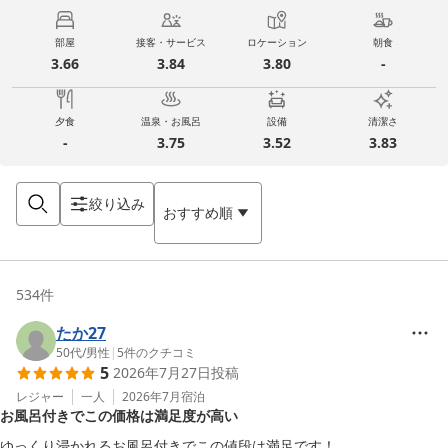
部屋
接客・サービス
ロケーション
朝食
3.66
3.84
3.80
-
夕食
温泉・お風呂
設備
清潔さ
-
3.75
3.52
3.83
絞り込み
おすすめ順
534
件
たか27
50代
/
男性
|
5
件のクチコミ
5
2026年7月27日
投稿
レジャー
一人
2026年7月
宿泊
お風呂付きでこの価格は満足度が高い
ゆっくり浸かれるお風呂付きでこの値段は満足です！