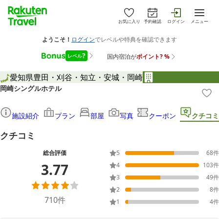
お気に入り
予約確認
ログイン
メニュー
愛知県
豊田・刈谷・知立・安城・岡崎
岡崎シングルホテル
施設紹介
プラン
部屋
写真
クーポン
クチコミ
クチコミ
総合評価
5
68
件
3.77
4
103
件
3
49
件
2
8
件
710
件
1
4
件