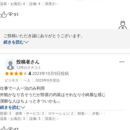
|
|
温泉・お風呂
:
4
設備
:
4
清潔さ
:
-
51
ご投稿いただき誠にありがとうございます。

いつもご利用くださり嬉しく思います。

続きを読む
第一候補に入れて頂き、本当に感謝の気持ちでいっぱいです。

この想いを裏切る事のないよう、精進してまいります。

また、いつでもお待ちしておりますので、近くにお越しの際は、ご
投稿者さん
利用くださいませ。
12
件のクチコミ
4
2023年10月9日
投稿
2023-11-04
ビジネス
一人
2023年9月
宿泊
仕事で一人一泊のみ利用

外観かなり古そうだが部屋の内装はそれなり小綺麗な感じ

潔癖な人はちょっときついかも

部屋は狭くユニットバスも狭いのでシャワー浴びて寝るだけって割り切
続きを読む
|
|
|
|
|
る人向き

部屋
:
3
接客・サービス
:
3
ロケーション
:
2
朝食
:
-
夕食
:
-
|
|
温泉・お風呂
:
3
設備
:
3
清潔さ
:
-
LANポートは無くWiFiのみだが速度は使ってて困らない程度はある

朝食と大浴場は未利用なので不明

47