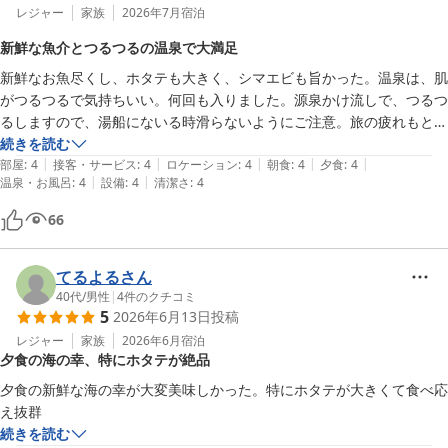
レジャー
家族
2026年7月
宿泊
新鮮な魚介とつるつるの温泉で大満足
新鮮なお魚尽くし、ホタテも大きく、シマエビも旨かった。温泉は、肌
がつるつるで気持ちいい。何回も入りました。源泉かけ流しで、つるつ
るしますので、湯船にないる時滑らないようにご注意。旅の疲れもとれ
ゆっくりできました。また泊まりたい宿です。
続きを読む
|
|
|
|
|
部屋
:
4
接客・サービス
:
4
ロケーション
:
4
朝食
:
4
夕食
:
4
|
|
温泉・お風呂
:
4
設備
:
4
清潔さ
:
4
66
てるよるさん
40代
/
男性
|
4
件のクチコミ
5
2026年6月13日
投稿
レジャー
家族
2026年6月
宿泊
夕食の海の幸、特にホタテが絶品
夕食の新鮮な海の幸が大変美味しかった。特にホタテが大きくて食べ応
え抜群
続きを読む