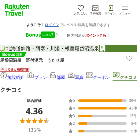
お気に入り
予約確認
ログイン
メニュー
北海道
釧路・阿寒・川湯・根室
尾岱沼温泉
尾岱沼温泉 野付湯元 うたせ屋
ふるさと納税対象
施設紹介
プラン
部屋
写真
クーポン
クチコミ
クチコミ
総合評価
5
39
件
4.36
4
43
件
3
12
件
2
8
件
135
件
1
5
件