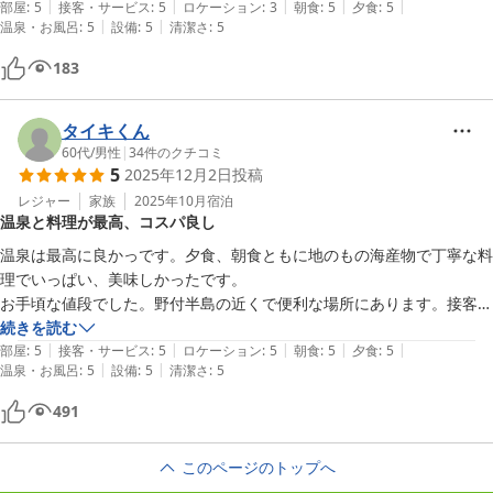
|
|
|
|
|
部屋
:
5
接客・サービス
:
5
ロケーション
:
3
朝食
:
5
夕食
:
5
|
|
温泉・お風呂
:
5
設備
:
5
清潔さ
:
5
183
タイキくん
60代
/
男性
|
34
件のクチコミ
5
2025年12月2日
投稿
レジャー
家族
2025年10月
宿泊
温泉と料理が最高、コスパ良し
温泉は最高に良かっです。夕食、朝食ともに地のもの海産物で丁寧な料
理でいっぱい、美味しかったです。

お手頃な値段でした。野付半島の近くで便利な場所にあります。接客も
丁寧な対応で良かったです。和室も綺麗でゆっくりくつろげました。
続きを読む
|
|
|
|
|
部屋
:
5
接客・サービス
:
5
ロケーション
:
5
朝食
:
5
夕食
:
5
|
|
温泉・お風呂
:
5
設備
:
5
清潔さ
:
5
491
このページのトップへ