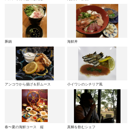
豚鍋
海鮮丼
アンコウから揚げ＆肝ムース
小イワシのシチリア風
春〜夏の海鮮コース 縦
真鯛を飲むシェフ