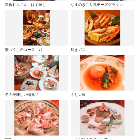
加賀れんこん、はす蒸し
なすのきこり風チーズグラタン
蟹づくしのコース、縦
焼きガニ
冬の美味しい物逸品
ぶり大根