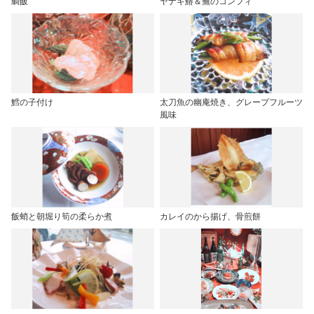
鯛飯
ヤナギ鰆＆蕪のコンフィ
鱈の子付け
太刀魚の幽庵焼き、グレープフルーツ
風味
飯蛸と朝堀り筍の柔らか煮
カレイのから揚げ、骨煎餅