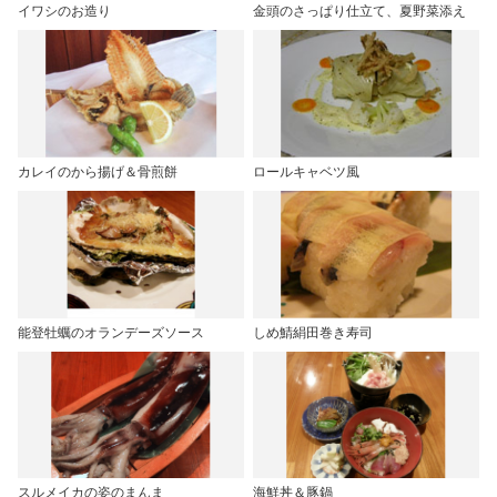
イワシのお造り
金頭のさっぱり仕立て、夏野菜添え
カレイのから揚げ＆骨煎餅
ロールキャベツ風
能登牡蠣のオランデーズソース
しめ鯖絹田巻き寿司
スルメイカの姿のまんま
海鮮丼＆豚鍋