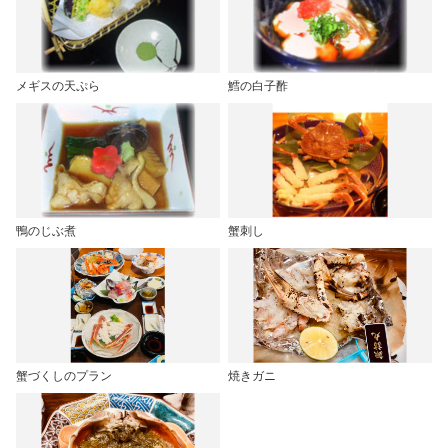
メギスの天ぷら
鱈の白子酢
鴨のじぶ煮
蟹刺し
蟹づくしのプラン
焼きガニ