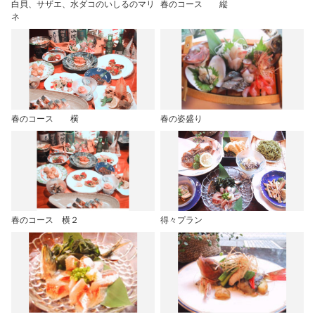
白貝、サザエ、水ダコのいしるのマリ
春のコース 縦
ネ
春のコース 横
春の姿盛り
春のコース 横２
得々プラン