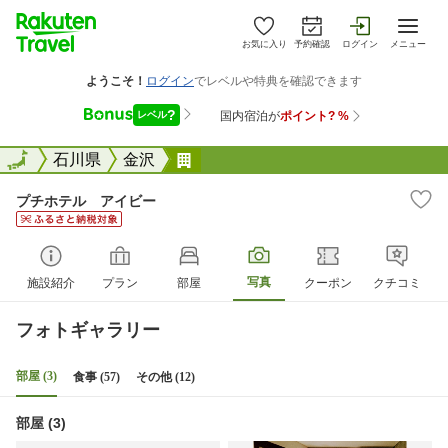
お気に入り
予約確認
ログイン
メニュー
全国
全国
石川県
金沢
プチホテル アイビー
プチホテル アイビー
写真
施設紹介
プラン
部屋
クーポン
クチコミ
フォトギャラリー
部屋 (3)
食事 (57)
その他 (12)
部屋 (3)