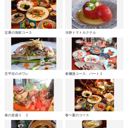
定番の海鮮コース
冷静トマトカクテル
舌平目のポワレ
春爛漫コース、パート２
春の姿盛り ２
春〜夏のコース