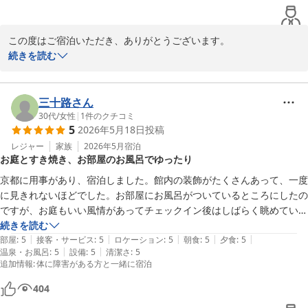
この度はご宿泊いただき、ありがとうございます。

せっかくのご旅行で当館をお選びいただいたにも関わらず、ご期待
続きを読む
に沿えず誠に申し訳ございませんでした。

今回いただいたご指摘を共有し、改善に努めてまいります。

貴重なご意見を賜り、ありがとうございました。

三十路さん
30代
/
女性
|
1
件のクチコミ
5
2026年5月18日
投稿
松園荘 保津川亭
レジャー
家族
2026年5月
宿泊
松園荘 保津川亭
お庭とすき焼き、お部屋のお風呂でゆったり
2026-06-03
京都に用事があり、宿泊しました。館内の装飾がたくさんあって、一度
に見きれないほどでした。お部屋にお風呂がついているところにしたの
ですが、お庭もいい風情があってチェックイン後はしばらく眺めていら
れました。狭すぎず、広すぎすぎず、ゆっくり休むことができました。
続きを読む
|
|
|
|
|
お夕飯はすき焼きがメインでした。妊娠中だったのですが、仲居さんが
部屋
:
5
接客・サービス
:
5
ロケーション
:
5
朝食
:
5
夕食
:
5
|
|
温泉・お風呂
:
5
設備
:
5
清潔さ
:
5
卵とじにしても美味しいとおすすめしてくださって、その通り卵でとじ
追加情報
:
体に障害がある方と一緒に宿泊
てみました。とってもおいしかったです。先付から最後のデザートまで
美味しくいただきました。朝にお部屋のお風呂に入りました。小鳥の囀
404
りを聞きながら、とてもゆっくり浸かりました。1日では足りず、もう