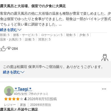
ります。

露天風呂と大浴場、個室での夕食に大満足
客室内の露天風呂の他に大浴場の温泉も種類が豊富で楽しめました。夕
松園荘 保津川亭
食は個室でゆったりと食事ができました。朝食は一部がバイキング形式
松園荘 保津川亭
でちょうど良い量に調節できました。

2026-07-12
また利用したいと思います。
続きを読む
|
|
|
|
|
部屋
:
5
接客・サービス
:
5
ロケーション
:
5
朝食
:
5
夕食
:
5
|
|
温泉・お風呂
:
5
設備
:
5
清潔さ
:
5
284
この度は松園荘 保津川亭へご宿泊賜り、ありがとうございます。

また貴重なお時間を割いてご評価をいただきまして、重ねて御礼申
続きを読む
し上げます。

湯の花温泉のお湯をお楽しみいただけたようで嬉しく思います。
広々とした大浴場で、日頃の疲れを癒やしていただけましたでしょ
＊Taegi＊
うか。季節によって露天風呂の雰囲気も変わりますので、ぜひまた
40代
/
女性
|
7
件のクチコミ
4
2026年8月5日
投稿
お越しくださいませ。

レジャー
家族
2026年8月
宿泊
露天風呂と丹波牛に満足
松園荘 保津川亭