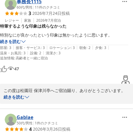
ず申し訳ございませんでした。

事務長1115
いただいたご意見を真摯に受け止め、よりご満足いただけるよう努
60代
/
男性
|
11
件のクチコミ
3
2026年7月24日
投稿
めてまいります。

貴重なご感想をありがとうございました。

レジャー
家族
2026年7月
宿泊
特筆するような印象は残らなかった
松園荘 保津川亭
特別なにが良かったという印象は無かったように思います。
続きを読む
松園荘 保津川亭
|
|
|
|
|
部屋
:
3
接客・サービス
:
3
ロケーション
:
3
朝食
:
2
夕食
:
3
2026-05-09
|
|
温泉・お風呂
:
3
設備
:
2
清潔さ
:
3
追加情報
:
高齢者と一緒に宿泊
47
この度は松園荘 保津川亭へご宿泊賜り、ありがとうございます。

またお忙しい中、貴重なご感想をお寄せいただきましたことに重ね
続きを読む
て御礼申し上げます。今回のご滞在におかれまして、心に深く残る
ようなおもてなしやサービスをご提供できず、私どもの力不足を痛
感しております。いただいたご意見を真摯に受け止め、次回お越し
Gablae
いただいた際には「ここに泊まって本当に良かった」と感動してい
50代
/
男性
|
1
件のクチコミ
4
2026年3月26日
投稿
ただけるよう、お料理や接客、館内環境の向上にスタッフ一丸とな