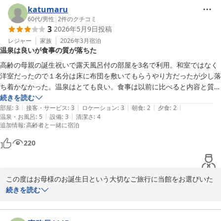
katumaru
松園荘 保津川亭
60代
/
男性
|
2
件のクチコミ
3
2026年5月9日
投稿
松園荘 保津川亭
レジャー
家族
2026年3月
宿泊
2026-05-08
温泉は良いが食事の質が落ちた
高齢の母親の誕生祝いで露天風呂付の部屋を3名で利用。和室ではなく
洋室だったので１名分は床に布団を敷いてもらうやり方だったが少し落
ち着かなかった。温泉はとても良い。食事は以前に比べると内容と質が
かなり下がっていた。物価高騰なのでやむを得ないか
続きを読む
|
|
|
|
|
部屋
:
3
接客・サービス
:
3
ロケーション
:
3
朝食
:
2
夕食
:
2
|
|
温泉・お風呂
:
5
設備
:
3
清潔さ
:
4
追加情報
:
高齢者と一緒に宿泊
220
この度はお母様のお誕生日という大切なご旅行に当館をお選びいた
だき、誠にありがとうございました。

続きを読む
温泉をご満足いただけたとのお言葉、大変嬉しく思います。

一方で、お部屋のご利用方法やお食事につきまして、ご期待に添え