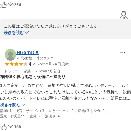
彼氏もすっごく喜んでくれたので良かったです！

256
食事も美味しくてお酒飲みすぎてしまいました(^^)

記念日とかお祝いに最高です！

部屋もとても綺麗でほんとに行って良かったです！ありがとうございま
この度はご宿泊いただき誠にありがとうございます。

した！
また気持ちのこもった感想をお寄せいただき、スタッフ一同大変う
続きを読む
れしく拝読いたしました。

お連れ様のお誕生日改めましておめでとうございます。

今後もたくさんのお客様が素敵な思い出を彩られる旅館として精進
HiromiCA
してまいります。

70代
/
女性
|
3
件のクチコミ
4
2026年5月24日
投稿
またのお越しを心よりお待ちしております。

レジャー
家族
2026年5月
宿泊
布団薄く寝心地悪く設備に不満あり
松園荘 保津川亭
3人で宿泊したのですが、追加の布団が薄くて寝心地が悪かった。もう
松園荘 保津川亭
少し厚めの敷布団でないとこれだけ払っているのにという気持ち。設備
2026-07-04
はいいのだが、トイレには手洗い石鹸もタオルもなかった。部屋にはバ
スタオルを掛ける場所もなかった。食事はまあ良いが、夕食中に大きな
続きを読む
|
|
|
|
|
蜂が入ってきてしばらく中断せざるを得なかった。色々ありますが、温
部屋
:
4
接客・サービス
:
3
ロケーション
:
3
朝食
:
3
夕食
:
3
|
|
温泉・お風呂
:
5
設備
:
2
清潔さ
:
4
泉そのものはよかった。
368