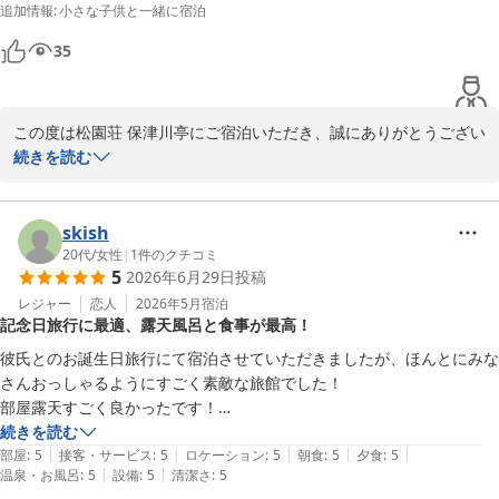
追加情報
:
小さな子供と一緒に宿泊
ゆっくり泊まってリフレッシュ出来ました。

また機会があれば泊まりたいと思いました。
35
この度は松園荘 保津川亭にご宿泊いただき、誠にありがとうござい
ます。

続きを読む
また貴重なお時間を割いてご評価をいただきまして、重ねて御礼申
し上げます。

お部屋や当館自慢の温泉ご満足いただけたようで、何よりでござい
skish
ます。

20代
/
女性
|
1
件のクチコミ
5
2026年6月29日
投稿
次回お越しの際も、さらに快適にお過ごしいただけますよう、努力
してまいります。

レジャー
恋人
2026年5月
宿泊
記念日旅行に最適、露天風呂と食事が最高！
またのご来館を心よりお待ちしております。

彼氏とのお誕生日旅行にて宿泊させていただきましたが、ほんとにみな
松園荘 保津川亭
さんおっしゃるようにすごく素敵な旅館でした！

部屋露天すごく良かったです！

松園荘 保津川亭
何度でも好きな時に入れるの良いですね。

続きを読む
2026-08-03
|
|
|
|
|
せっかくだからと大浴場も利用させていただきましたがたくさんの種類
部屋
:
5
接客・サービス
:
5
ロケーション
:
5
朝食
:
5
夕食
:
5
|
|
温泉・お風呂
:
5
設備
:
5
清潔さ
:
5
の露天風呂と、ロケーションが最高すぎました^_^
