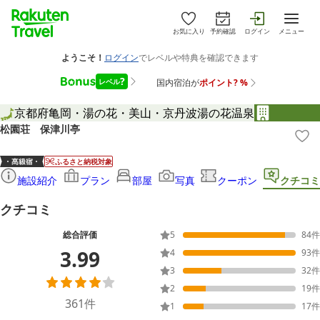
お気に入り
予約確認
ログイン
メニュー
京都府
亀岡・湯の花・美山・京丹波
湯の花温泉
松園荘 保津川亭
ふるさと納税対象
施設紹介
プラン
部屋
写真
クーポン
クチコミ
クチコミ
総合評価
5
84
件
3.99
4
93
件
3
32
件
2
19
件
361
件
1
17
件