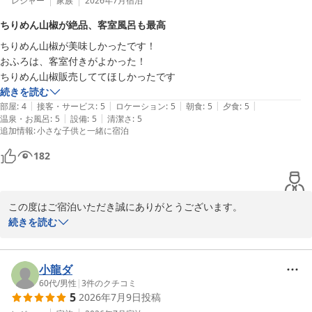
またのお越しを心よりお待ちしております。

レジャー
家族
2026年7月
宿泊
ちりめん山椒が絶品、客室風呂も最高
松園荘 保津川亭
ちりめん山椒が美味しかったです！

松園荘 保津川亭
おふろは、客室付きがよかった！

2026-05-09
ちりめん山椒販売しててほしかったです
続きを読む
|
|
|
|
|
部屋
:
4
接客・サービス
:
5
ロケーション
:
5
朝食
:
5
夕食
:
5
|
|
温泉・お風呂
:
5
設備
:
5
清潔さ
:
5
追加情報
:
小さな子供と一緒に宿泊
182
この度はご宿泊いただき誠にありがとうございます。

また貴重なお時間を割いてご評価、ご意見いただき重ねて感謝申し
続きを読む
上げます。

客室露天風呂をお気に召していただき、大変うれしく思います。

静かな空間で非日常のひとときをお過ごしいただけたなら幸いでご
小龍ダ
ざいます。

60代
/
男性
|
3
件のクチコミ
5
2026年7月9日
投稿
食事の際提供させていただいたちりめん山椒ですが、せっかくのご