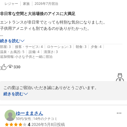
レジャー
家族
2026年7月
宿泊
非日常な空間と大浴場後のアイスに大満足
エントランスが非日常でとっても特別な気分になりました。

子供用アメニティも別であるのがありがたかった。

大浴場は大きく、気持ちが良かったです。

続きを読む
|
|
|
|
|
あがった後にアイスを一本無料で食べられるサービスも非常に嬉しかっ
部屋
:
3
接客・サービス
:
4
ロケーション
:
3
朝食
:
3
夕食
:
4
|
|
温泉・お風呂
:
5
設備
:
4
清潔さ
:
3
たです！

追加情報
:
小さな子供と一緒に宿泊
露天風呂付きの部屋にしたのですが、こちらは完全一人用サイズだった
330
のが少し残念でした

この度はご宿泊いただき誠にありがとうございます。

また貴重なお時間を割いて感想をお寄せいただき重ねて感謝申し上
続きを読む
げます。

湯の花温泉のお湯をお楽しみいただけたようで大変嬉しく思いま
す。広々とした大浴場で、日頃の疲れを癒やしていただけましたで
ゆーままさん
しょうか。季節によって露天風呂の雰囲気も変わりますので、ぜひ
50代
/
女性
|
14
件のクチコミ
4
2026年5月8日
投稿
またお越しくださいませ。
