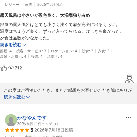
レジャー
家族
2026年5月
宿泊
松園荘 保津川亭
露天風呂は小さいが景色良く、大浴場独り占め
松園荘 保津川亭
部屋の露天風呂はとても小さく浅くて肩が完全に出るくらい。

2026-07-12
温度はちょうど良く、ずっと入ってられる。けしきも良かった。

夕食は品数が少なかった。

味は薄味で美味しかった。

続きを読む
|
|
|
|
|
すごくいいという感じではなかった。

部屋
:
4
接客・サービス
:
3
ロケーション
:
4
朝食
:
3
夕食
:
3
|
|
温泉・お風呂
:
4
設備
:
4
清潔さ
:
4
泊り客が少なかったので、大浴場を独り占め出来てすごく良かった。

宿の雰囲気はとても良かった。
712
この度はご宿泊いただき、またご感想をお寄せいただき誠にありが
とうございます。

続きを読む
露天風呂からの景色や大浴場、宿の雰囲気をお楽しみいただけたよ
うで嬉しく思います。

一方で、お部屋の露天風呂の広さやお食事につきましては、ご期待
かなやんです
に十分お応えできず申し訳ございません。いただいたご意見を今後
20代
/
女性
|
1
件のクチコミ
5
2026年7月18日
投稿
の改善の参考にさせていただきます。
