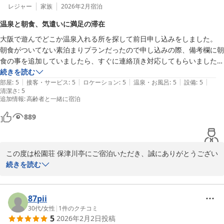
松園荘 保津川亭
レジャー
家族
2026年2月
宿泊
松園荘 保津川亭
温泉と朝食、気遣いに満足の滞在
2026-04-30
大阪で遊んでどこか温泉入れる所を探して前日申し込みをしました。

朝食がついてない素泊まりプランだったので申し込みの際、備考欄に朝
食の事を追加していましたら、すぐに連絡頂き対応してもらいました。

チェックインも遅くなりましたので気にして電話して来てくださった
続きを読む
|
|
|
|
|
り、夜遅くのチェックインに丁寧に対応してもらいました。

部屋
:
5
接客・サービス
:
5
ロケーション
:
5
温泉・お風呂
:
5
設備
:
5
清潔さ
:
5
お部屋もゆったり広々でトイレも洗面所も2個ずつある部屋だったので
追加情報
:
高齢者と一緒に宿泊
困る事もなく、温泉もゆっくり入れました。お風呂上がりのアイスとか
ちょっとした気遣いもありがたかったです。

889
朝食はおかずもたくさんで食べ盛りの息子たちもご飯おかわりして満足
してました。

温泉旅館でゆったり過ごせました。ありがとうございました
この度は松園荘 保津川亭にご宿泊いただき、誠にありがとうござい
ます。

続きを読む
あたたかいお言葉　ご意見をいただきありがとうございました。

次回お越しの際も、さらに快適にお過ごしいただけますよう、努力
してまいります。

87pii
またのご来館を心よりお待ちしております。

30代
/
女性
|
1
件のクチコミ
5
2026年2月2日
投稿