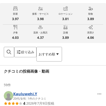
部屋
接客・サービス
ロケーション
朝食
3.97
3.98
3.81
3.89
夕食
温泉・お風呂
設備
清潔さ
4.03
4.37
3.89
4.06
絞り込み
おすすめ順
クチコミの投稿画像・動画
59
件
Kauluwehi.Y
20代
/
女性
|
1
件のクチコミ
4
2026年7月9日
投稿