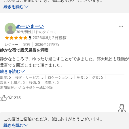
この度はご宿泊いただき、誠にありがとうございます。

また貴重なご意見いただき重ねて感謝申し上げます。

続きを読む
ご夕食につきましては、現在は季節の会席のほか、丹波牛食べ比べ
会席をご用意しております。今後さらにお客様にご満足いただける
よう料理にも力を入れてまいります。

めーいまーい
またのご来館心よりお待ちしております。

30代
/
男性
|
1
件のクチコミ
5
2026年6月2日
投稿
松園荘 保津川亭
レジャー
家族
2026年5月
宿泊
静かな宿で露天風呂を満喫
松園荘 保津川亭
静かなところで、ゆったり過ごすことができました。露天風呂も種類が
2026-06-09
豊富で２回楽しませて頂きました。
続きを読む
|
|
|
|
|
部屋
:
5
接客・サービス
:
5
ロケーション
:
5
朝食
:
5
夕食
:
5
|
|
温泉・お風呂
:
5
設備
:
5
清潔さ
:
5
追加情報
:
小さな子供と一緒に宿泊
235
この度はご宿泊いただき、誠にありがとうございます。

当館自慢の温泉でリラックスしていただけたご様子、何よりでござ
続きを読む