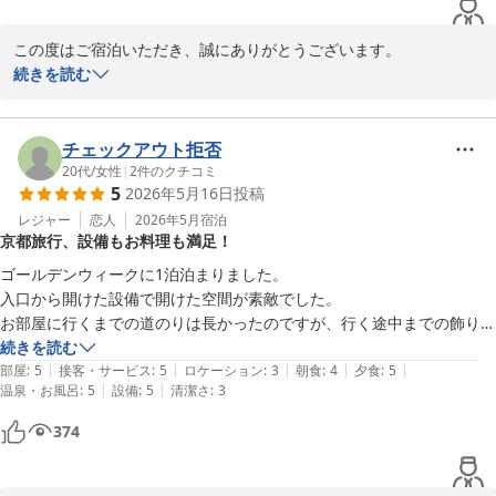
一泊したかったです。また京都に用事がある場合はお伺いしたいと思い
ました。
この度はご宿泊いただき、誠にありがとうございます。

また貴重なお時間を割いてご評価をいただきまして、重ねて感謝申
続きを読む
し上げます。

ゆっくりとご滞在され、お食事もお楽しみいただけたとのことで大
変うれしく存じます。

チェックアウト拒否
今後ともお客様に寄り添った接客を心掛け、より一層快適なホテル
20代
/
女性
|
2
件のクチコミ
5
2026年5月16日
投稿
を目指してまいります。

お客様のまたのご来館を、スタッフ一同心よりお待ち申し上げてお
レジャー
恋人
2026年5月
宿泊
京都旅行、設備もお料理も満足！
ります。

ゴールデンウィークに1泊泊まりました。

松園荘 保津川亭
入口から開けた設備で開けた空間が素敵でした。

お部屋に行くまでの道のりは長かったのですが、行く途中までの飾りや
松園荘 保津川亭
オブジェが素敵でした。

続きを読む
2026-06-02
|
|
|
|
|
お料理は大人数が入れる会場で、他の宿泊者と一緒に食べました。仲居
部屋
:
5
接客・サービス
:
5
ロケーション
:
3
朝食
:
4
夕食
:
5
|
|
温泉・お風呂
:
5
設備
:
5
清潔さ
:
3
さんが食べるペースをみてお料理を運んでくださり、温かいままで美味
しくいただけました。料理の味もとても美味しかったです。

374
階段だけではなく、エレベーターや坂も設置してあり移動が楽でした。

貸切風呂を利用しましたが、ちょうどいいお湯加減でリラックスできま
した。
