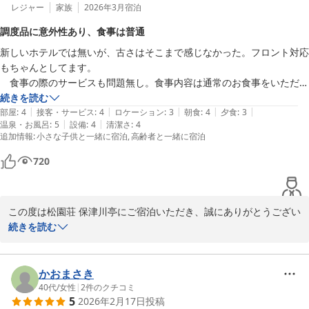
って励んでまいります。もしまた機会がございましたら、日々変化
レジャー
家族
2026年3月
宿泊
していく当館の姿をご覧いただけますと幸いでございます。またの
調度品に意外性あり、食事は普通
お越しを、心よりお待ち申し上げております。

新しいホテルでは無いが、古さはそこまで感じなかった。フロント対応
もちゃんとしてます。

松園荘 保津川亭
　食事の際のサービスも問題無し。食事内容は通常のお食事をいただき
松園荘 保津川亭
ましたが、良くも悪くも普通でした。このホテルならではの特徴を食事
続きを読む
2026-08-03
|
|
|
|
|
からは見いだせなかったです。

部屋
:
4
接客・サービス
:
4
ロケーション
:
3
朝食
:
4
夕食
:
3
|
|
温泉・お風呂
:
5
設備
:
4
清潔さ
:
4
　お風呂は良く温もりました。もう少し脱衣所が広ければとも思いまし
追加情報
:
小さな子供と一緒に宿泊
高齢者と一緒に宿泊
たが問題は無いです。

　色々と飾られている調度品などに意外性があって面白いです。
720
この度は松園荘 保津川亭にご宿泊いただき、誠にありがとうござい
ます。

続きを読む
あたたかいお言葉　ご意見をいただきありがとうございました。

次回お越しの際も、より一層快適にお過ごしいただけますよう、努
力してまいります。

かおまさき
またのご来館を心よりお待ちしております。

40代
/
女性
|
2
件のクチコミ
5
2026年2月17日
投稿