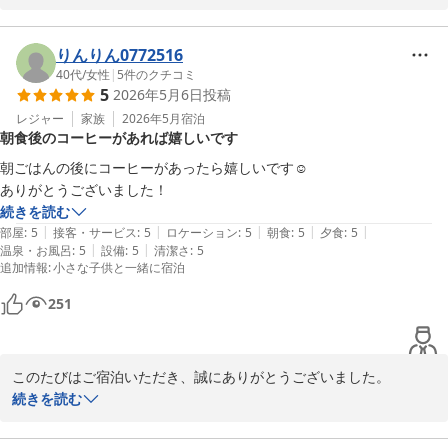
います。

今後とも、さらに快適にお過ごしいただけますよう、努力してまい
ります。

りんりん0772516
またのご来館心よりお待ちしています。

40代
/
女性
|
5
件のクチコミ
5
2026年5月6日
投稿
松園荘 保津川亭
レジャー
家族
2026年5月
宿泊
朝食後のコーヒーがあれば嬉しいです
松園荘 保津川亭
朝ごはんの後にコーヒーがあったら嬉しいです☺️

2026-06-03
ありがとうございました！
続きを読む
|
|
|
|
|
部屋
:
5
接客・サービス
:
5
ロケーション
:
5
朝食
:
5
夕食
:
5
|
|
温泉・お風呂
:
5
設備
:
5
清潔さ
:
5
追加情報
:
小さな子供と一緒に宿泊
251
このたびはご宿泊いただき、誠にありがとうございました。

朝食後のコーヒーにつきまして、貴重なご意見をありがとうござい
続きを読む
ます。今後のサービス向上の参考にさせていただきます。

またのお越しを心よりお待ちしております。
