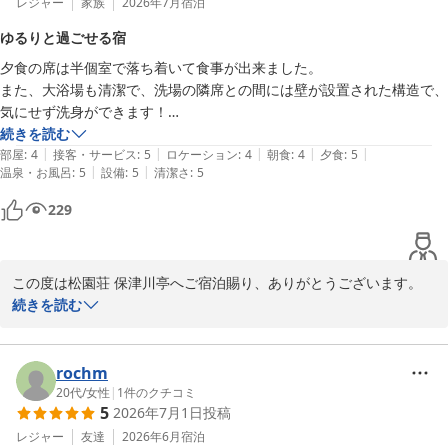
意見ですので販売に向けて前向きに検討させていただきます。

レジャー
家族
2026年7月
宿泊
またのお越しを心よりお待ちしております。

ゆるりと過ごせる宿
夕食の席は半個室で落ち着いて食事が出来ました。

また、大浴場も清潔で、洗場の隣席との間には壁が設置された構造で、
松園荘 保津川亭
気にせず洗身ができます！

松園荘 保津川亭
また、館内の構造が変わっており、建築物としても面白い！
続きを読む
2026-07-24
|
|
|
|
|
部屋
:
4
接客・サービス
:
5
ロケーション
:
4
朝食
:
4
夕食
:
5
|
|
温泉・お風呂
:
5
設備
:
5
清潔さ
:
5
229
この度は松園荘 保津川亭へご宿泊賜り、ありがとうございます。

また貴重なお時間を割いてご評価をいただきまして、重ねて御礼申
続きを読む
し上げます。

ご夕食や大浴場に関して快適にお過ごしいただけたようでうれしく
存じます。

rochm
今後とも丁寧な接客や清掃を徹底し、より一層快適なホテルを目指
20代
/
女性
|
1
件のクチコミ
5
2026年7月1日
投稿
してまいります。

お客様のまたのご来館を、スタッフ一同心よりお待ち申し上げてお
レジャー
友達
2026年6月
宿泊