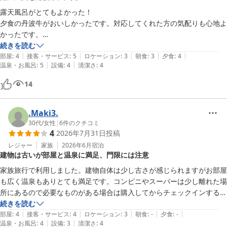
露天風呂がとてもよかった！

松園荘 保津川亭
夕食の丹波牛がおいしかったです。対応してくれた方の気配りも心地よ
2026-07-04
かったです。

3階の和室で、景色は楽しめませんでしたが、特に重視していなかった
続きを読む
|
|
|
|
|
ので問題なし。

部屋
:
4
接客・サービス
:
5
ロケーション
:
3
朝食
:
3
夕食
:
4
|
|
温泉・お風呂
:
5
設備
:
4
清潔さ
:
4
また機会があれば利用したい旅館でした。
14
.Maki3.
30代
/
女性
|
6
件のクチコミ
4
2026年7月31日
投稿
レジャー
家族
2026年6月
宿泊
建物は古いが部屋と温泉に満足、門限には注意
家族旅行で利用しました。建物自体は少し古さが感じられますがお部屋
も広く温泉もありとても満足です。コンビニやスーパーは少し離れた場
所にあるので必要なものがある場合は購入してからチェックインするの
をオススメします。

続きを読む
|
|
|
|
|
あと門限があるのでそこは注意です！

部屋
:
4
接客・サービス
:
4
ロケーション
:
3
朝食
:
-
夕食
:
-
|
|
温泉・お風呂
:
4
設備
:
3
清潔さ
:
4