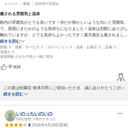
松園荘 保津川亭
レジャー
家族
2026年1月
宿泊
松園荘 保津川亭
癒される雰囲気と温泉
2026-03-05
館内の雰囲気がとても良いです！何だか懐かしいような匂いと雰囲気
で、異国にきたかのような気持ちになりました！温泉は別館にあり少し
離れていますが、とても気持ちよかったです！露天風呂も癒されまし
た。19:30頃温泉を利用しましたが、空いていてゆったりとできまし
続きを読む
|
|
|
|
|
た！部屋は和室で広々していて家族5人でゆったりと過ごしました。
部屋
:
5
接客・サービス
:
5
ロケーション
:
5
温泉・お風呂
:
5
設備
:
5
清潔さ
:
5
追加情報
:
小さな子供と一緒に宿泊
829
この度は松園荘 保津川亭にご宿泊いただき、誠にありがとうござい
ます。

続きを読む
あたたかいお言葉　ご意見をいただきありがとうございました。

次回お越しの際も、さらに快適にお過ごしいただけますよう、努力
してまいります。

いのっちいのいの
またのご来館を心よりお待ちしております。

50代
/
女性
|
1
件のクチコミ
4
2026年4月28日
投稿