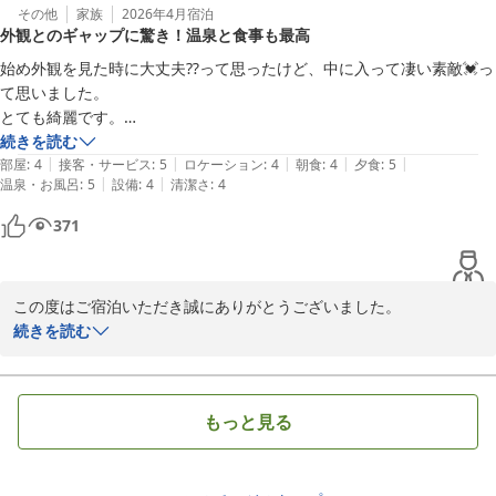
松園荘 保津川亭
その他
家族
2026年4月
宿泊
外観とのギャップに驚き！温泉と食事も最高
松園荘 保津川亭
始め外観を見た時に大丈夫⁇って思ったけど、中に入って凄い素敵💓っ
2026-03-05
て思いました。

とても綺麗です。

温泉もいい感じですしお食事もとっても美味しかったです。

続きを読む
|
|
|
|
|
スタッフの方も凄い丁寧に説明してくれました。

部屋
:
4
接客・サービス
:
5
ロケーション
:
4
朝食
:
4
夕食
:
5
|
|
温泉・お風呂
:
5
設備
:
4
清潔さ
:
4
満足です。
371
この度はご宿泊いただき誠にありがとうございました。

館内や温泉、お食事にご満足いただけたとのこと、大変嬉しく思い
続きを読む
ます。

また、スタッフへの温かいお言葉もありがとうございます。

ぜひまたのお越しを心よりお待ちしております。

もっと見る
松園荘 保津川亭
松園荘 保津川亭