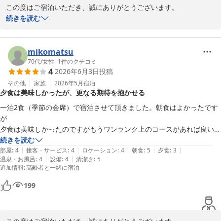
この度はご宿泊いただき、誠にありがとうございます。

所々にトイレがあり便利でしたが、ちょっと汚かったところがありまし
またお褒めの言葉をいただき、重ねて感謝申し上げます。

続きを読む
た(ちょうどトイレ掃除前だったのかも)

ゆったりとお過ごしいただけてようで大変うれしく存じます。

しかしながら清掃が行き届いていない部分があり、申し訳ございま
久しぶりの京都でしたが、とっても満足で旅行を終えることができまし
せんでした。

mikomatsu
た。また機会があれば利用させていただきたいです。
次回お越しの際も、さらに快適にお過ごしいただけますよう、努力
70代
/
女性
|
1
件のクチコミ
4
2026年6月3日
投稿
してまいります。

またのご来館を心よりお待ちしております。

その他
家族
2026年5月
宿泊
夕食は美味しかったが、更なる期待を抱かせる
松園荘 保津川亭
一泊2食（季節の会席）で宿泊させて頂きました。朝食はよかったです
が

松園荘 保津川亭
夕食は美味しかったのですがもうワンランク上のコースがあれば良いの
2026-06-02
にと感じました。残念でした。
続きを読む
|
|
|
|
|
部屋
:
4
接客・サービス
:
4
ロケーション
:
4
朝食
:
5
夕食
:
3
|
|
温泉・お風呂
:
4
設備
:
4
清潔さ
:
5
追加情報
:
高齢者と一緒に宿泊
199