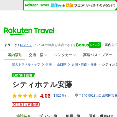
国内宿泊
交通＋宿
レンタカー
高速バス・ツアー
シティホ
楽天トラベルトップ
全国
山口県
岩国・周南・柳井
シティホテル安藤
4.06
(
1,826
件)
〒740-0018山口県岩国市麻
施設紹介
プラン一覧
部屋一覧
写真・動画(41)