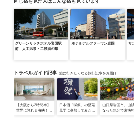
同じ宿を見た人はこんな宿も見ています
グリーンリッチホテル岩国駅
ホテルアルファーワン岩国
サ
前 人工温泉・二股湯の華
トラベルガイド記事
旅に行きたくなる旅行記事をお届け
【大阪から2時間半】
日本酒「獺祭」の酒蔵
山口県岩国市、山
世界に誇れる海峡！
見学に参加してみた！
なった気分で豪快
山口・下関に新しいリ
人の手間とデータで造
が味わえる名物ス
ゾナーレが開業
り上げる変わらない美
ト「いろり山賊」
味しさ