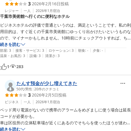
3
2026年2月16日
投稿
レジャー
一人
2026年1月
宿泊
千葉市美術館へ行くのに便利なホテル
ビジネスホテルの評価で普通というのは、満足ということです。私の利
用目的は、すぐ近くの千葉市美術館にゆっくり出かけたいというものな
ので、マイナーかもしれません。10時前にチェックアウトすれば、ち
ょうど10時の開館時間に間に合うので、ゆったりできます。また、近
続きを読む
|
|
|
|
|
くに千葉劇場というマイナーな映画がかかる映画館があるので、そこに
部屋
:
3
接客・サービス
:
3
ロケーション
:
3
朝食
:
-
夕食
:
-
|
|
温泉・お風呂
:
3
設備
:
3
清潔さ
:
3
行くのも一興です。千葉市美術館には何十回と来ていますが、近くのホ
テルを見つけたので、今回初めて泊まって見ました。
1
283
たんす預金が少し増えてきた
50代
/
男性
|
20
件のクチコミ
3
2026年2月5日
投稿
ビジネス
一人
2026年1月
宿泊
ベッド周り電源がないので携帯のアラームをめざましに使う場合は延長
コードが必要かも。

車は区役所の立体駐車場が近くにあるのでそちらを使ったほうが迷わな
いはず。

続きを読む