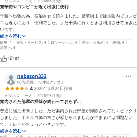
ビジネス
一人
2026年6月
宿泊
繁華街やコンビニが近く出張に便利
千葉へ出張の為、宿泊させて頂きました。繁華街まで徒歩圏内でコンビ
ニも近くにあり、便利でした。また千葉に行くときは利用させて頂きた
いです。
続きを読む
|
|
|
|
|
部屋
:
4
接客・サービス
:
4
ロケーション
:
4
温泉・お風呂
:
4
設備
:
4
清潔さ
:
4
62
nabezon333
60代
/
男性
|
172
件のクチコミ
4
2026年3月24日
投稿
ビジネス
一人
2026年3月
宿泊
案内された部屋の掃除が終わっておらず…
普通に宿泊出来ました。ただ案内された部屋が掃除されてなくビックリ
しました。ホテル自体の古さが感じられましたが泊まるには問題ない
で。テレビがちょっと小さいです。
続きを読む
|
|
|
|
|