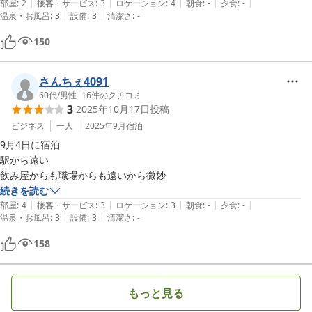
|
|
|
|
|
希望としては床以外で荷物を広げるスペースがもう少しあるとよかった
部屋
:
2
接客・サービス
:
3
ロケーション
:
4
朝食
:
-
夕食
:
-
|
|
温泉・お風呂
:
3
設備
:
3
清潔さ
:
-
です。
150
さんちぇ4091
60代
/
男性
|
16
件のクチコミ
3
2025年10月17日
投稿
ビジネス
一人
2025年9月
宿泊
9月4日に宿泊

駅から遠い

飲み屋からも職場からも遠いから微妙
続きを読む
|
|
|
|
|
部屋
:
4
接客・サービス
:
3
ロケーション
:
3
朝食
:
-
夕食
:
-
|
|
温泉・お風呂
:
3
設備
:
3
清潔さ
:
-
158
もっと見る