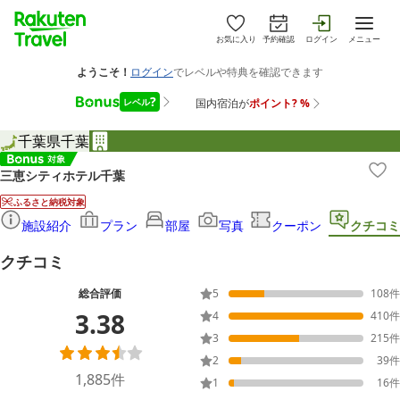
お気に入り
予約確認
ログイン
メニュー
千葉県
千葉
三恵シティホテル千葉
ふるさと納税対象
施設紹介
プラン
部屋
写真
クーポン
クチコミ
クチコミ
総合評価
5
108
件
3.38
4
410
件
3
215
件
2
39
件
1,885
件
1
16
件