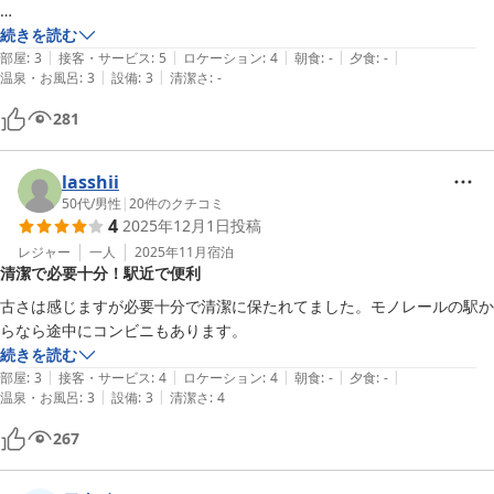
入り口のドアがカギを回したまま扉を押し込む形式で田舎の倉庫を思い
続きを読む
|
|
|
|
|
出す古さ

部屋
:
3
接客・サービス
:
5
ロケーション
:
4
朝食
:
-
夕食
:
-
|
|
温泉・お風呂
:
3
設備
:
3
清潔さ
:
-
ハンガーは３つ、干すスペースはあまりない、ポットとドライヤーがあ
ってコンセントは２口（1つに三又がある）

281
テレビは小さく、冷蔵庫は中敷きを外さないと２Lペットボトルが入ら
ない小ささ

lasshii
以上、必要なものはあるが最小限な感じです。

50代
/
男性
|
20
件のクチコミ
4
2025年12月1日
投稿
良いところは

レジャー
一人
2025年11月
宿泊
清潔で必要十分！駅近で便利
比較的金額が安く抑えられた。

22時など遅くまでチェックインに対応していたり、当日に連絡してチ
古さは感じますが必要十分で清潔に保たれてました。モノレールの駅か
ェックイン時間を変更して頂けたり、自由に旅行プランが組みやすかっ
らなら途中にコンビニもあります。
た。

続きを読む
駅前から商店街が近く、食事する所も探しやすく、２４時間のスーパー
|
|
|
|
|
部屋
:
3
接客・サービス
:
4
ロケーション
:
4
朝食
:
-
夕食
:
-
|
|
も２つあって（西友とイオン系）便利でした。
温泉・お風呂
:
3
設備
:
3
清潔さ
:
4
267