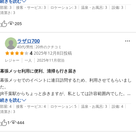
続きを読む
|
|
|
|
|
部屋
:
3
接客・サービス
:
3
ロケーション
:
3
温泉・お風呂
:
3
設備
:
3
清潔さ
:
3
205
ラザロ700
40代
/
男性
|
20
件のクチコミ
4
2025年12月8日
投稿
レジャー
一人
2025年11月
宿泊
幕張メッセ利用に便利、清掃も行き届き
幕張メッセでのイベントに連日訪問するため、利用させてもらいまし
た。

JR千葉駅からちょっと歩きますが、私としては許容範囲内でした。

（モノレールの葭川公園駅や京成の千葉中央駅が近いです）

続きを読む
|
|
|
|
|
建物や設備は古いですが、清掃は行き届いておりました。

部屋
:
4
接客・サービス
:
4
ロケーション
:
5
温泉・お風呂
:
3
設備
:
4
清潔さ
:
3
室内の照明は十分ではなく（部屋の中央に点灯しない照明があり、故障
じゃないかと尋ねたら、非常用とのこと）

1
444
書類仕事をするには十分ではないかもしれませんが、寝泊りする分には
問題ありませんでした。
