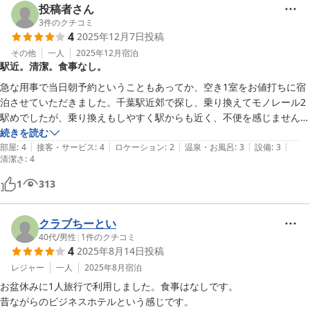
投稿者さん
部屋の中にちょっとしたキッチン（写真参照）もあり、私の場合、マイ
3
件のクチコミ
ボトルを洗うのに重宝しました。

4
2025年12月7日
投稿
次回のイベント時にも利用させてもらおうかと思います。
その他
一人
2025年12月
宿泊
駅近。清潔。食事なし。
急な用事で当日朝予約ということもあってか、空き1室をお値打ちに宿
泊させていただきました。千葉駅近郊で探し、乗り換えてモノレール2
駅めでしたが、乗り換えもしやすく駅からも近く、不便を感じませんで
した。お食事は出ませんがコンビニまで徒歩3分なので、こちらも便利
続きを読む
|
|
|
|
|
でした。建物は決して新しくはありませんが、清掃が行き届いていて気
部屋
:
4
接客・サービス
:
4
ロケーション
:
2
温泉・お風呂
:
3
設備
:
3
清潔さ
:
4
持ちよく過ごさせていただきました。たまたまでしょうが、ツインのお
部屋を一人で利用させていただき、のびのび快適に過ごさせていただき
1
313
ました。フロントの方も丁寧な対応で、機会があればまた利用させてい
ただきたいです。
クラブちーとい
40代
/
男性
|
1
件のクチコミ
4
2025年8月14日
投稿
レジャー
一人
2025年8月
宿泊
お盆休みに1人旅行で利用しました。食事はなしです。

昔ながらのビジネスホテルという感じです。
