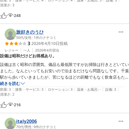
部屋
:
3
接客・サービス
:
4
ロケーション
:
4
温泉・お風呂
:
3
設備
:
3
清潔さ
:
3
248
旅好きのうひ
50代
/
女性
|
1
件のクチコミ
3
2026年4月10日
投稿
レジャー
一人
2026年4月
宿泊
設備は昭和だけどお得感あり。
設備は古く昭和の雰囲気、備品も最低限ですがお掃除は行きとどいてい
ました。なんといってもお安いので泊まるだけなら問題なしです。千葉
駅から歩いていきましたが、苦になるほどの距離でもなく飲食店もたく
さん周りにあるので不便も感じません。
続きを読む
|
|
|
|
|
部屋
:
3
接客・サービス
:
3
ロケーション
:
3
温泉・お風呂
:
-
設備
:
3
清潔さ
:
2
216
italy2006
70代
/
男性
|
9
件のクチコミ