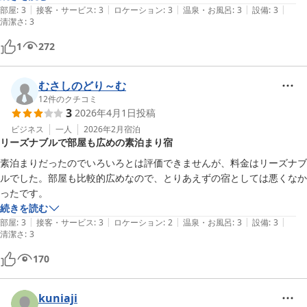
|
|
|
|
|
近くにスーパーと飲食店もあるので、短期滞在なら身の回り品最小限で
部屋
:
3
接客・サービス
:
3
ロケーション
:
3
温泉・お風呂
:
3
設備
:
3
清潔さ
:
3
良さそう。
1
272
むさしのどり～む
12
件のクチコミ
3
2026年4月1日
投稿
ビジネス
一人
2026年2月
宿泊
リーズナブルで部屋も広めの素泊まり宿
素泊まりだったのでいろいろとは評価できませんが、料金はリーズナブ
ルでした。部屋も比較的広めなので、とりあえずの宿としては悪くなか
ったです。
続きを読む
|
|
|
|
|
部屋
:
3
接客・サービス
:
3
ロケーション
:
2
温泉・お風呂
:
3
設備
:
3
清潔さ
:
3
170
kuniaji