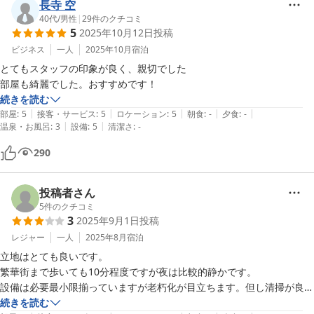
長寺 空
40代
/
男性
|
29
件のクチコミ
5
2025年10月12日
投稿
ビジネス
一人
2025年10月
宿泊
とてもスタッフの印象が良く、親切でした

部屋も綺麗でした。おすすめです！
続きを読む
|
|
|
|
|
部屋
:
5
接客・サービス
:
5
ロケーション
:
5
朝食
:
-
夕食
:
-
|
|
温泉・お風呂
:
3
設備
:
5
清潔さ
:
-
290
投稿者さん
5
件のクチコミ
3
2025年9月1日
投稿
レジャー
一人
2025年8月
宿泊
立地はとても良いです。

繁華街まで歩いても10分程度ですが夜は比較的静かです。

設備は必要最小限揃っていますが老朽化が目立ちます。但し清掃が良く
されているので不衛生さはありません。

続きを読む