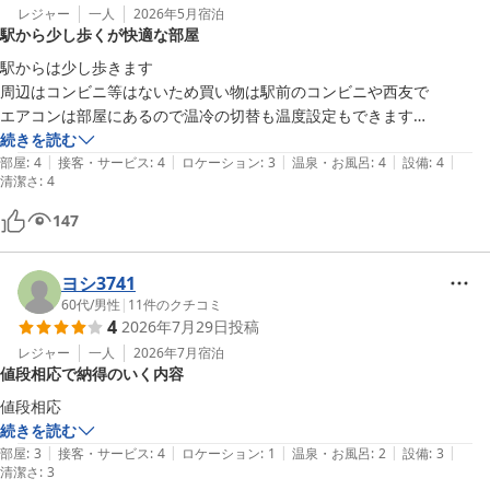
レジャー
一人
2026年5月
宿泊
駅から少し歩くが快適な部屋
駅からは少し歩きます

周辺はコンビニ等はないため買い物は駅前のコンビニや西友で

エアコンは部屋にあるので温冷の切替も温度設定もできます

浴槽は広くシャンプーリンスボディソープがありケースにはLuxのテー
続きを読む
|
|
|
|
|
プが貼ってありました

部屋
:
4
接客・サービス
:
4
ロケーション
:
3
温泉・お風呂
:
4
設備
:
4
清潔さ
:
4
備え付けのお茶は緑茶のティーパックが一つです

147
ヨシ3741
60代
/
男性
|
11
件のクチコミ
4
2026年7月29日
投稿
レジャー
一人
2026年7月
宿泊
値段相応で納得のいく内容
続きを読む
|
|
|
|
|
部屋
:
3
接客・サービス
:
4
ロケーション
:
1
温泉・お風呂
:
2
設備
:
3
清潔さ
:
3