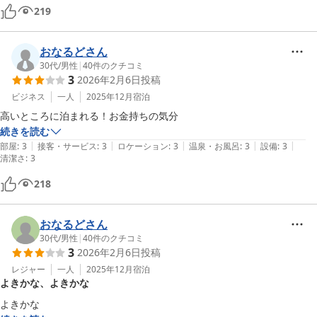
219
おなるどさん
30代
/
男性
|
40
件のクチコミ
3
2026年2月6日
投稿
ビジネス
一人
2025年12月
宿泊
高いところに泊まれる！お金持ちの気分
続きを読む
|
|
|
|
|
部屋
:
3
接客・サービス
:
3
ロケーション
:
3
温泉・お風呂
:
3
設備
:
3
清潔さ
:
3
218
おなるどさん
30代
/
男性
|
40
件のクチコミ
3
2026年2月6日
投稿
レジャー
一人
2025年12月
宿泊
よきかな、よきかな
よきかな