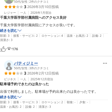
50代
/
女性
|
2
件のクチコミ
3
2026年3月10日
投稿
レジャー
一人
2026年1月
宿泊
千葉大学医学部付属病院へのアクセス良好
千葉大学医学部付属病院にアクセスが良いです。
続きを読む
|
|
|
|
|
部屋
:
3
接客・サービス
:
2
ロケーション
:
4
温泉・お風呂
:
2
設備
:
2
清潔さ
:
3
176
パティジミー
50代
/
女性
|
3
件のクチコミ
3
2026年2月12日
投稿
ビジネス
一人
2025年12月
宿泊
駐車場予約できたのは良かった
出張で利用しました。駐車場が予約出来たのは良かったです。
続きを読む
|
|
|
|
|
部屋
:
3
接客・サービス
:
3
ロケーション
:
2
朝食
:
-
夕食
:
-
|
|
温泉・お風呂
:
2
設備
:
2
清潔さ
:
3