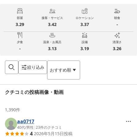
部屋
接客・サービス
ロケーション
朝食
3.29
3.42
3.37
-
夕食
温泉・お風呂
設備
清潔さ
-
3.13
3.19
3.26
絞り込み
おすすめ順
クチコミの投稿画像・動画
1,390
件
aa0717
40代
/
男性
|
23
件のクチコミ
4
2026年5月15日
投稿