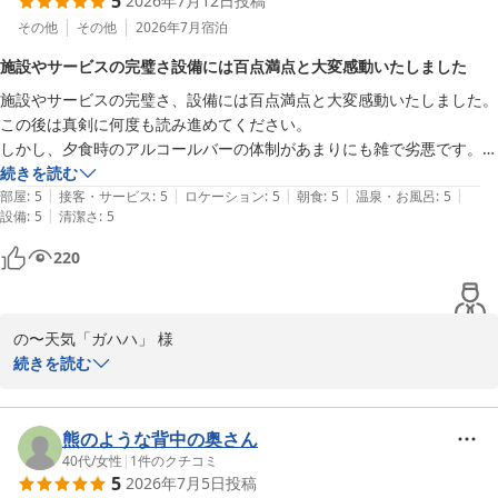
5
2026年7月12日
投稿
一方で、ご夕食につきましては、ホテルのレストランや近隣のお店
その他
その他
2026年7月
宿泊
が満席で、ご不便をお掛けいたしました。せっかくのご旅行でお食
施設やサービスの完璧さ設備には百点満点と大変感動いたしました
事場所にお困りになられたとのことで、申し訳ございません。最終
施設やサービスの完璧さ、設備には百点満点と大変感動いたしました。
的には街中華のお店をご利用いただけたとのことで、安心いたしま
この後は真剣に何度も読み進めてください。

した。

しかし、夕食時のアルコールバーの体制があまりにも雑で劣悪です。最
初に飲み放題を申し出ているのに連携不足により、わざわざカウンター
続きを読む
今後は周辺のお食事処のご案内についても、よりお役に立てる情報
|
|
|
|
|
まで再度注文に出向くというファーストフード以下のサービスを強いら
部屋
:
5
接客・サービス
:
5
ロケーション
:
5
朝食
:
5
温泉・お風呂
:
5
をご提供できるよう努めてまいります。

|
設備
:
5
清潔さ
:
5
れました。「呑み放題をお願いしました」と申し出ても、そうですかと
笑ってカウンターを指差されました。これは、馬鹿にされた感しか印象
また松江へお越しの際には、ぜひ当館をご利用くださいませ。スタ
220
に残りません。にも増して、閑散にもかかわらず提供を15分以上放置
ッフ一同、心よりお待ち申し上げております。

され、確認すると毎回「忘れていた」との返答ばかりです。

これは一番強調したい所ですが、絶対に勘違いしないでください。申し
ご投稿有難うございます。

の〜天気「ガハハ」 様

出や注文を忘れた現場の従業員が悪いのではありません。このような投
担当　深田
続きを読む
げやりな人員配置とずさんな運用を容認している経営層の管理体制が最
松江しんじ湖温泉 ホテル一畑
この度は、施設の素晴らしさをお褒めいただきながら、夕食時のア
悪なのです。経営陣自らがこの事態をどう受け止め、いかにして管理の
2026-07-20
ルコールバーの対応でご不快な思いをさせてしまい、深くお詫び申
明確化や体制を整えるのか、その人財の適材適所の破綻を巻き返す姿勢
し上げます。ご指摘のように、飲み放題の案内と実際の提供が連携
熊のような背中の奥さん
が問われる意味を理解できますか。経営層が現場に立つことを、まさか
せず、何度もカウンターまでお出向きいただく形になってしまった
40代
/
女性
|
1
件のクチコミ
ですが忘れてやしませんか？

5
2026年7月5日
投稿
点は、決してあってはならないことです。本当に申し訳ございませ
朝のシジミ清汁を注いでくれた若き従業員の笑顔だけが唯一の救いでし