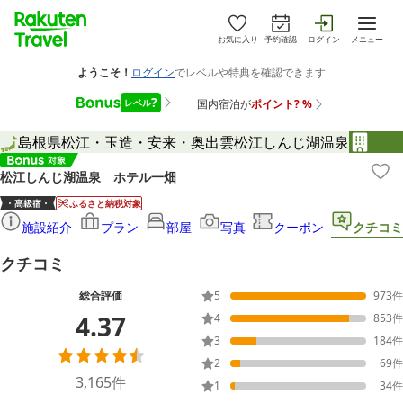
お気に入り
予約確認
ログイン
メニュー
島根県
松江・玉造・安来・奥出雲
松江しんじ湖温泉
松江しんじ湖温泉 ホテル一畑
ふるさと納税対象
施設紹介
プラン
部屋
写真
クーポン
クチコミ
クチコミ
総合評価
5
973
件
4.37
4
853
件
3
184
件
2
69
件
3,165
件
1
34
件