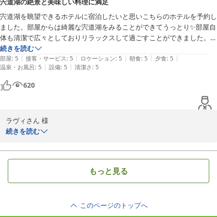
宍道湖の絶景と美味しい料理に満足
ラルウォーターやドルチェグストのサービスにつきましてもお褒め
宍道湖を眺望できるホテルに宿泊したいと思いこちらのホテルを予約し
のお言葉をいただき、ありがとうございます。快適にお過ごしいた
ました。部屋からは綺麗な宍道湖をみることができてうっとり✨部屋自
だけたことを大変嬉しく思います。

体も清潔で広々としておりリラックスして過ごすことができました。バ
イキングもどれも手の込んだ料理で美味しかったです。次回島根観光し
続きを読む
朝食につきましても美味しくお召し上がりいただけたとのこと、安
|
|
|
|
|
た時は宿泊させていただきます。
部屋
:
5
接客・サービス
:
5
ロケーション
:
5
朝食
:
5
夕食
:
5
心いたしました。

|
|
温泉・お風呂
:
5
設備
:
5
清潔さ
:
5
一方で、窓際の椅子の座り心地につきましては貴重なご意見をあり
620
がとうございます。今後の客室環境向上の参考とさせていただきま
す。

ラヴィさん 様

また、周辺環境につきましても率直なご感想をお寄せいただき感謝
続きを読む
申し上げます。当館は松江しんじ湖温泉駅の目の前に位置し、観光
この度はご宿泊いただき誠にありがとうございました。

や移動には便利な立地ではございますが、お客様のご利用目的によ
って感じ方が異なる点もあるかと存じます。いただいたご意見を今
お部屋からの宍道湖の景色や、清潔で広々とした空間でゆっくりお
後のご案内の参考にさせていただきます。

もっと見る
過ごしいただけたこと、またバイキングもお気に召していただけた
とのこと、数々の温かいお言葉に大変嬉しく拝読いたしました。

これからも皆様に快適なご滞在をご提供できますよう努めてまいり
ます。また松江へお越しの際は、ぜひホテル一畑をご利用ください
このページのトップへ
次回の島根訪問の際も、ぜひまたお越しいただけますと幸いでござ
ませ。

います。次回のご滞在をより一層快適にできるよう努めてまいりま