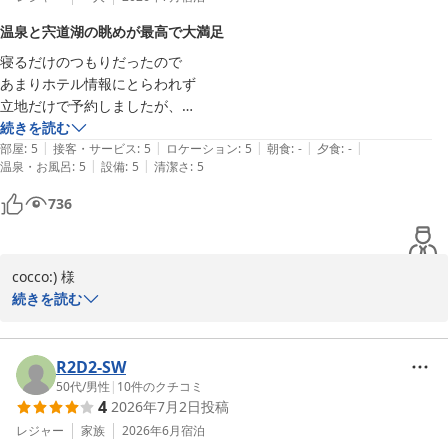
当館では、眺望の異なる様々なお部屋タイプをご用意しておりま
温泉と宍道湖の眺めが最高で大満足
す。今回ご予約いただいたプランにつきましては、あらかじめ記載
寝るだけのつもりだったので

にてご案内しておりましたが、お客様にはご不便をおかけいたしま
あまりホテル情報にとらわれず

したこと、心よりお詫び申し上げます。

立地だけで予約しましたが、

温泉の泉質がとてもよく、

続きを読む
一方で、展望浴場からの景色や、ホテルの目の前に広がる遊歩道か
|
|
|
|
|
サウナから眺める宍道湖も素晴らしく、寝不足覚悟で翌朝も一番乗りで
部屋
:
5
接客・サービス
:
5
ロケーション
:
5
朝食
:
-
夕食
:
-
らの眺めを楽しんでいただけたようで安堵いたしました。当館周辺
|
|
温泉・お風呂
:
5
設備
:
5
清潔さ
:
5
お風呂に伺いました。

の宍道湖の風景は、時間帯によっても異なる表情を見せてくれま
セキュリティもしっかししているし、

す。

736
お部屋もリネンも清潔で

次回お越しの際には、ぜひ宍道湖を望むお部屋でのご宿泊もご検討
大変過ごしやすかったです。
いただけますと幸いでございます。

cocco:) 様

また松江にお越しの際は、ぜひ当館へお立ち寄りください。スタッ
このたびはホテル一畑をご利用いただき、誠にありがとうございま
続きを読む
フ一同、またのお越しを心よりお待ちしております。

す。

ご投稿いただき、誠にありがとうございました。

立地を重視して当ホテルをお選びいただいた中で、温泉やサウナ、
R2D2-SW
担当　梶谷
お部屋でのご滞在にご満足いただけたご様子を伺い、大変嬉しく拝
50代
/
男性
|
10
件のクチコミ
松江しんじ湖温泉 ホテル一畑
4
2026年7月2日
投稿
読いたしました。

2026-08-05
レジャー
家族
2026年6月
宿泊