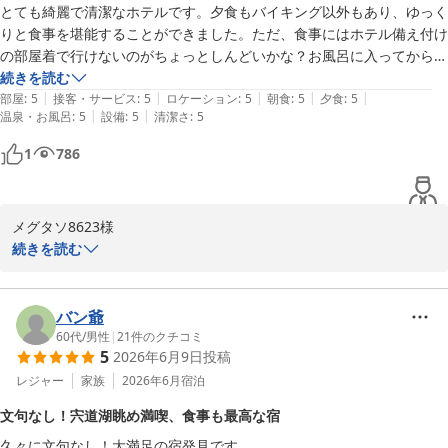
とても綺麗で清潔なホテルです。夕食もバイキング以外もあり、ゆっく
お部屋からの眺望や館内の清潔感につきましてもお褒めの言葉をい
あれば最高だと思います。

りと食事を堪能することができました。ただ、食事にはホテル備え付け
ただき、スタッフ一同励みになります。

清潔感、立地、宍道湖の眺望の良いのでコスパ良く泊まるにはリピート
の部屋着で行けないのがちょっとしんどいかな？お風呂に入ってから、
また着替え直して食事に行きました。
続きを読む
一方で、朝食の白米につきまして、ご期待に沿えず大変申し訳ござ
|
|
|
|
|
部屋
:
5
接客・サービス
:
5
ロケーション
:
5
朝食
:
5
夕食
:
5
いませんでした。

|
|
温泉・お風呂
:
5
設備
:
5
清潔さ
:
5
お客様からいただいた貴重なご意見を真摯に受け止め、よりご満足
いただける内容となるよう改善に努めてまいります。

1
786
また機会がございましたら、是非当館まで足をお運びくださいま
せ。

メグタソ8623様

再度お迎えできます日をスタッフ一同、心よりお待ち申し上げてお
続きを読む
ります。

この度は当館にご宿泊いただき、誠にありがとうございます。

また、客室の清潔さや、お食事についてお褒めの言葉をいただき、
ご投稿有難うございます。

重ねて御礼申し上げます。

バン爺
担当　梶谷
60代
/
男性
|
21
件のクチコミ
松江しんじ湖温泉 ホテル一畑
5
2026年6月9日
投稿
一方で、お食事会場をご利用の際の館内着・スリッパ着用に関する
2026-07-06
ルールにつきまして、ご不便をおかけし申し訳ございませんでし
レジャー
家族
2026年6月
宿泊
た。

文句なし！宍道湖眺め満喫、食事も最高な宿
館内着につきましては、宴会場・レストランのある1階・2階はご宿
久々に文句なし！大満足の宿発見です。

泊以外のお客様もご利用されるため、館内着・スリッパでのご利用