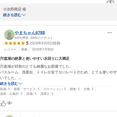
松江しんじ湖温泉 ホテル一畑
2026-07-25
小次郎商店 様

この度はホテル一畑をご利用いただき、誠にありがとうございまし
続きを読む
た。

また、ご感想をお寄せいただきましたこと、心より御礼申し上げま
やまちゃん6788
す。

60代
/
男性
|
60
件のクチコミ
5
2026年8月6日
投稿
宍道湖畔のロケーションや館内の雰囲気をお気に召していただき、
レジャー
家族
2026年7月
宿泊
大変嬉しく拝読いたしました。

宍道湖の絶景と使いやすい水回りに大満足
宍道湖が目前のとても綺麗なお部屋でした。

また、スタッフの接客につきましてもお褒めのお言葉を頂戴し、光
バスルーム、洗面台、トイレが全てセパレートのため、とても使いやす
栄に存じます。お客様にゆったりとお寛ぎいただける空間とサービ
いでした。

スをご提供できましたことは、私どもにとりまして何よりの喜びで
以前、ツアー旅行で泊まり良かったのでリピートしました。

続きを読む
ございます。

|
|
|
|
|
朝夕食共にバイキングでしたが質が良くコスパの高いホテルです。
部屋
:
5
接客・サービス
:
5
ロケーション
:
5
朝食
:
5
夕食
:
5
|
|
温泉・お風呂
:
5
設備
:
5
清潔さ
:
5
これからも皆様に心地よいひとときをお過ごしいただけるよう、ス
タッフ一同努めてまいります。

また松江へお越しの際は、ぜひホテル一畑をご利用くださいませ。