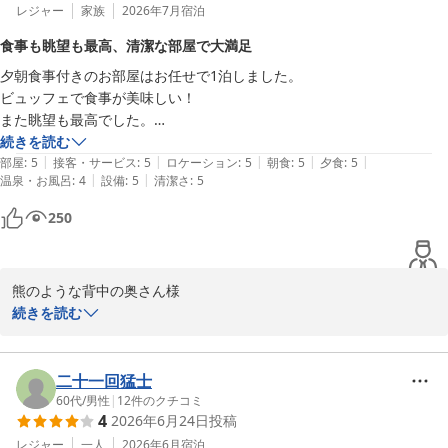
んでした。

レジャー
家族
2026年7月
宿泊
た。立地や地理的要素のみに甘んじ、客を馬鹿にする姿勢が後輩に受け
継がれているサービス全般での旧態然の経営スタイルは、まさに破綻寸
食事も眺望も最高、清潔な部屋で大満足
また、15分以上放置したうえで「忘れていた」との返答が続いた点
前やもしれません。せっかくの素晴らしい施設の価値を完全に損なう前
夕朝食事付きのお部屋はお任せで1泊しました。

も、サービスの品質を著しく欠くものであり、強くお詫びいたしま
に、経営根本からの猛烈な変革があれば、また訪れさせてください。
ビュッフェで食事が美味しい！

す。現場の従業員だけでなく、経営層の運用体制に関するご指摘も
また眺望も最高でした。

重く受け止めます。

お部屋はとても綺麗で、清潔に保たれておりました。

続きを読む
|
|
|
|
|
次に松江に行く時があれば、また利用させていただきたい。
部屋
:
5
接客・サービス
:
5
ロケーション
:
5
朝食
:
5
夕食
:
5
現在、飲食部門の提供手順を再度徹底し、接客時の連携強化、記
|
|
温泉・お風呂
:
4
設備
:
5
清潔さ
:
5
録・確認の徹底、カウンターの混雑時でも滞りなく対応できる体制
づくりを進めて参ります。

250
お客様の貴重なご意見を糧に、運営体制の抜本的な改革を進めてま
いります。再訪の機会を心よりお待ちしております。

熊のような背中の奥さん様

続きを読む
ご投稿有難うございます。

この度はホテル一畑にご宿泊いただき、誠にありがとうございまし
ホテル一畑　支配人
た。

松江しんじ湖温泉 ホテル一畑
また、お写真の投稿もいただき、重ねて御礼申し上げます。

二十一回猛士
2026-07-25
60代
/
男性
|
12
件のクチコミ
4
2026年6月24日
投稿
お食事や眺望、また客室の清掃状況につきまして、ご満足いただけ
たご様子を伺い、大変嬉しく拝読いたしました。当ホテルのビュッ
レジャー
一人
2026年6月
宿泊