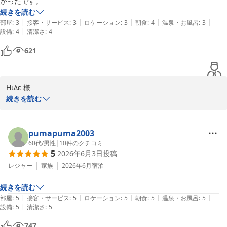
かったです。
続きを読む
これからも皆様にゆっくりとお寛ぎいただき、お食事をお楽しみい
またのご来館をスタッフ一同、心よりお待ち申し上げております。

|
|
|
|
|
部屋
:
3
接客・サービス
:
3
ロケーション
:
3
朝食
:
4
温泉・お風呂
:
3
ただけるホテルであり続けられるよう努めてまいります。

|
設備
:
4
清潔さ
:
4
ご投稿有難うございます。

またのお越しをスタッフ一同、心よりお待ち申し上げております。

担当　深田
621
松江しんじ湖温泉 ホテル一畑
ご投稿有難うございます。

2026-05-23
担当　深田
HιΔε 様

松江しんじ湖温泉 ホテル一畑
この度はホテル一畑をご利用いただき、またご感想をお寄せいただ
続きを読む
2026-07-20
きまして誠にありがとうございます。

当館の立地につきまして、一畑電車の松江しんじ湖温泉駅や宍道湖
pumapuma2003
湖畔へのアクセスの良さを評価していただき、大変嬉しく存じま
60代
/
男性
|
10
件のクチコミ
5
2026年6月3日
投稿
す。観光やビジネスの拠点として便利にご利用いただけましたなら
幸いでございます。

レジャー
家族
2026年6月
宿泊
続きを読む
また松江へお越しの際は、ぜひホテル一畑をご利用くださいませ。
|
|
|
|
|
部屋
:
5
接客・サービス
:
5
ロケーション
:
5
朝食
:
5
温泉・お風呂
:
5
スタッフ一同、心よりお待ち申し上げております。

|
設備
:
5
清潔さ
:
5
ご投稿有難うございます。

747