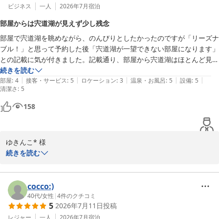
ビジネス
一人
2026年7月
宿泊
部屋からは宍道湖が見えず少し残念
部屋で宍道湖を眺めながら、のんびりとしたかったのですが「リーズナ
ブル！」と思って予約した後「宍道湖が一望できない部屋になります」
との記載に気が付きました。記載通り、部屋から宍道湖はほとんど見え
ませんでした。最後の写真は、展望浴場からの写真です。動画は、ホテ
続きを読む
|
|
|
|
|
ルのすぐ前の遊歩道から撮った写真です。
部屋
:
4
接客・サービス
:
5
ロケーション
:
3
温泉・お風呂
:
5
設備
:
5
清潔さ
:
5
158
ゆきんこ* 様

続きを読む
この度はホテル一畑にご宿泊いただき、誠にありがとうございま
す。

cocco:)
せっかくのご滞在にもかかわらず、お部屋からの眺望に関しまし
40代
/
女性
|
4
件のクチコミ
5
2026年7月11日
投稿
て、ご期待に沿えず残念な思いをさせてしまい申し訳ございませ
ん。

レジャー
一人
2026年7月
宿泊