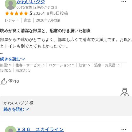
かわいいジジ
再びお迎えできます日を心よりお待ち申し上げております。

60代
/
女性
|
2
件のクチコミ
5
2026年8月5日
投稿
ご投稿有難うございます。

レジャー
家族
2026年7月
宿泊
担当　深田
松江しんじ湖温泉 ホテル一畑
眺めが良く清潔な部屋と、配慮の行き届いた朝食
2026-05-23
部屋からの眺めがとてもよく、部屋も広くて清潔で大満足です。お風呂
とトイレも別でとてもよかったです。

続きを読む
|
|
|
|
|
朝食バイキングは種類も多くて全て美味しかったです。お年寄りの方の
部屋
:
5
接客・サービス
:
5
ロケーション
:
5
朝食
:
5
温泉・お風呂
:
5
|
設備
:
5
清潔さ
:
5
ためにカート？が用意してあって、お年寄りの方がカートの上にお盆を
のせて自分でバイキングの料理を選ぶことができるので、すごい配慮が
10
されているなぁと感心していました。

また是非泊まりたいと思います。
かわいいジジ 様

続きを読む
この度はホテル一畑にご宿泊いただき、誠にありがとうございま
す。

Ｖ３６ スカイライン