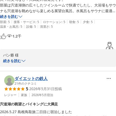
部屋は宍道湖側の広々したツインルームで快適でしたし、大浴場もサウ
をご遠慮いただいております。

ナも宍道湖を眺めながら楽しめる展望台風呂。水風呂もサウナに最適な
何卒ご理解くださいますようお願い申し上げます。

超冷え冷え。

続きを読む
|
|
|
|
|
バイキングの夕食も朝食も全ての食材、料理が美味しい。よくある品数
部屋
:
5
接客・サービス
:
5
ロケーション
:
5
朝食
:
5
夕食
:
5
貴重なご感想をお寄せいただき、誠にありがとうございました。

|
|
温泉・お風呂
:
5
設備
:
5
清潔さ
:
5
ばかりで、食べてガッカリの料理は有りません。

また松江へお越しの際には、ぜひお立ち寄りいただけますと幸いで
ステーキ肉も柔らかくて美味しい！刺身も新鮮！なんといっても特産品
ございます。

1.2
千
のシジミ汁は粒も大きくて…ついつい食べ過ぎてしまいました😆

スタッフ一同、心よりお待ち申し上げております。

又機会があれば是非利用したいです。
ご投稿有難うございました。

バン爺 様

担当　梶谷
続きを読む
松江しんじ湖温泉 ホテル一畑
この度はホテル一畑をご利用いただき、誠にありがとうございまし
2026-07-04
た。

ダイエットの鉄人
また、「文句なし！大満足の宿」とのこの上ないお言葉を頂戴し、
21
件のクチコミ
5
2026年5月31日
投稿
スタッフ一同大変嬉しく拝読いたしました。

レジャー
家族
2026年5月
宿泊
宍道湖側のお部屋で快適にお過ごしいただき、大浴場やサウナから
宍道湖の眺望とバイキングに大満足
の眺望もお楽しみいただけたとのこと、何よりでございます。特に
2026.5.27 島根鳥取旅二日目に宿泊しました

サウナや水風呂につきましてご満足いただけたご様子が伝わり、大