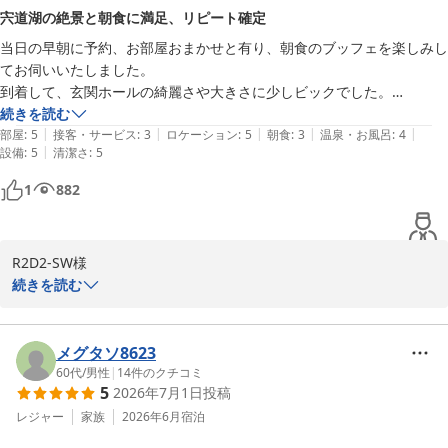
特に温泉の泉質や、サウナから望む宍道湖の景色をお気に召してい
宍道湖の絶景と朝食に満足、リピート確定
ただき、翌朝も一番にご利用いただけたとのこと、何より嬉しいお
当日の早朝に予約、お部屋おまかせと有り、朝食のブッフェを楽しみし
言葉でございます。

てお伺いいたしました。

到着して、玄関ホールの綺麗さや大きさに少しビックでした。

また、館内のセキュリティや客室・リネンの清潔さにつきましても
お部屋は、3階で宍道湖が見れる眺望最高でお部屋の綺麗さ、清潔感が
続きを読む
お褒めいただき、スタッフ一同大変励みになります。

|
|
|
|
|
あり広さにも大満足でした。

部屋
:
5
接客・サービス
:
3
ロケーション
:
5
朝食
:
3
温泉・お風呂
:
4
|
設備
:
5
清潔さ
:
5
宍道湖の夕焼け、日の出の景色はバツグンで必見ですよ。

これからも快適で心地よいご滞在をご提供できるよう、サービス・
朝は、しじみ漁の船の景色も、お部屋から朝食会場からも良く見れてま
施設の維持向上に努めてまいります。

1
882
した。

朝食のフレンチトースト美味しかったです。しじみ汁もしじみ大きく沢
また松江へお越しの際は、ぜひホテル一畑をご利用くださいませ。
山で満足でした。品数も多くあり良かったです。ただ、白米が自動投入
スタッフ一同、心よりお待ちしております。

R2D2-SW様

の機械に入れているせいか？炊き方が悪いのか、島根県産のお米だった
続きを読む
と思いますが、大変美味しいとは言えませんので残念です。白米美味し
ご投稿いただき、誠にありがとうございました。

この度は当館にご宿泊いただき、誠にありがとうございます。

ければ⭐5にしたかったです。

担当　深田
また、お写真と共にご丁寧なご感想をお寄せいただき、重ねて御礼
夕食無しプランなので、歩いてコンビニ、地元のスーパーも行けるので
松江しんじ湖温泉 ホテル一畑
申し上げます。 

メグタソ8623
立地も良いですよ。

2026-07-12
60代
/
男性
|
14
件のクチコミ
地元スーパーならではのお惣菜を買って食べてみました。

5
2026年7月1日
投稿
ご滞在中につきまして、宍道湖の景色や朝食のフレンチトースト、
ご当地限定食品やお菓子なども探すも楽しいです。

しじみ汁をお楽しみいただけたとのこと、大変嬉しく拝読いたしま
レジャー
家族
2026年6月
宿泊
温泉については、清潔感、タオル、バスタオルが設置してありお部屋か
した。

ら持って行くことなくて朝食の後も直行して満喫しました。露天風呂が