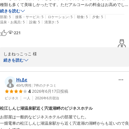
種類も多くて美味しかったです。ただアルコールの料金はお高めでし
期待に沿えず申し訳ございませんでした。お料理の組み合わせに関
た。
続きを読む
する貴重なご意見をありがとうございます。また、スタッフがお食
|
|
|
|
|
部屋
:
5
接客・サービス
:
5
ロケーション
:
5
朝食
:
5
夕食
:
5
事中のお客様へ十分な配慮ができておらず、落ち着いてお食事をお
|
|
温泉・お風呂
:
5
設備
:
5
清潔さ
:
5
楽しみいただけなかったことを深くお詫び申し上げます。いただい
たご意見を真摯に受け止め、サービスの在り方やスタッフの立ち位
221
置、お声掛けのタイミングについて改めて見直してまいります。

さらに、空調につきましてもご不便をおかけし申し訳ございません
しまねっこっこ 様

でした。せっかくのお食事を最後までゆっくりお楽しみいただけな
この度はホテル一畑をご利用いただき、誠にありがとうございまし
続きを読む
かったことを大変残念に思っております。今後の快適な環境づくり
た。

の参考とさせていただきます。

館内やレストランのゆったりとした空間で、落ち着いてお過ごしい
HιΔε
そのような中でも、お部屋からご覧いただいた宍道湖の景色をお楽
ただけたとのことで、大変嬉しく存じます。お食事もお時間を気に
40代
/
男性
|
7
件のクチコミ
しみいただけたとのこと、嬉しく存じます。昼夜で表情を変える宍
4
2026年6月17日
投稿
せずお楽しみいただき、お料理の種類や味にもご満足いただけたよ
道湖の風景や、朝のしじみ漁の様子は、この地ならではの魅力でご
うで、何よりでございます。

ビジネス
一人
2026年6月
宿泊
ざいますので、ご覧いただけたことは何よりでございます。

松江しんじ湖温泉駅近く宍道湖畔のビジネスホテル
一方で、アルコール料金につきましては貴重なご意見をお寄せいた
いただきましたご意見を今後のサービス向上に活かし、次回お越し
お部屋は一般的なビジネスホテルの部屋でした。

だき、ありがとうございます。今後のサービス向上の参考とさせて
いただいた際には、よりご満足いただけるご滞在をご提供できます
一畑電車の松江しんじ湖温泉駅から近く宍道湖の湖畔からも近いので良
いただきます。

よう努めてまいります。
