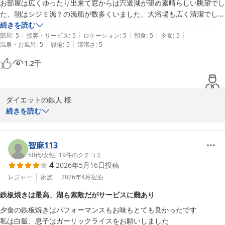
お部屋は広くゆったり出来て窓からは宍道湖が望め素晴らしい眺望でし
変嬉しく存じます。

た、朝はシジミ漁？の漁船が数多くいました、大浴場も広く清潔でした

何より夕食、朝食バイキングが素晴らしくライブキッチンもあり出雲蕎
続きを読む
また、夕食・朝食のバイキングにつきましても、お料理一つひとつ
|
|
|
|
|
麦もシジミ汁もあり、大満足でした
部屋
:
5
接客・サービス
:
5
ロケーション
:
5
朝食
:
5
夕食
:
5
をお楽しみいただけたとのお言葉をいただき、調理スタッフにとり
|
|
温泉・お風呂
:
5
設備
:
5
清潔さ
:
5
まして大きな励みとなります。ステーキやお刺身、そして島根なら
ではのしじみ汁もお気に召していただけたようで何よりでございま
1.2
千
す。

「ついつい食べ過ぎてしまいました」とのお言葉から、お食事の時
ダイエットの鉄人 様

間を満喫していただけたご様子が伝わり、私どもも嬉しい気持ちで
この度はご宿泊、誠にありがとうございます。宍道湖を望むお部屋
続きを読む
いっぱいです。

でのんびりとお過ごしいただけ、朝の漁船風景や大浴場の清潔感も
ご満足いただけたとのこと、私たちも大変嬉しく拝読しました。夕
これからもお客様に「また来たい」と思っていただけるホテルを目
食・朝食のバイキングやライブキッチン、出雲蕎麦とシジミ汁をお
智麻113
指し、サービスの向上に努めてまいります。

楽しみいただけたと伺い、スタッフ一同励みになります。

50代
/
女性
|
19
件のクチコミ
4
2026年5月16日
投稿
ぜひまた機会がございましたら、ホテル一畑へお越しくださいま
次回のご来訪も心よりお待ちしております。季節ごとに変わる味覚
レジャー
家族
2026年4月
宿泊
せ。スタッフ一同、心よりお待ち申し上げております。

もぜひお楽しみください。

鉄板焼きは最高、湖も素敵だがサービスに難あり
ご投稿有難うございます。

夕食の鉄板焼きはパフォーマンスもお味もとても良かったです

担当　今岡
担当　深田
私は白飯、息子はガーリックライスをお願いしました
