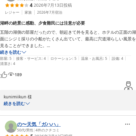
4
2026年7月13日
投稿
受付スタッフの対応にもご満足いただけたようで、私たちも励みに
なります。観光スポットのご案内は今後も丁寧に行ってまいりま
レジャー
家族
2026年7月
宿泊
す。

湖畔の絶景に感動、夕食難民には注意が必要
五階の湖側の部屋だったので、朝起きて外を見ると、ホテルの正面の湖
朝食のしじみの味噌汁と赤天をお褒めいただき、ありがとうござい
面にシジミ採りの小船がたくさん出ていて、最高に宍道湖らしい風景を
ます。夕食の刺身につきましてはご期待に添えず、申し訳ございま
見ることができました。

せん。厨房に共有し、改善してまいります。

　ただ、素泊まりプランだったので、夕食がホテルのレストランも、ホ
続きを読む
|
|
|
|
|
テルでもらった飲食店マップに載っている近隣のお店も平日(水曜日)に
部屋
:
5
接客・サービス
:
4
ロケーション
:
5
温泉・お風呂
:
5
設備
:
4
一畑電車の駅まで徒歩1分の立地やレンタサイクルの利便性もご活
清潔さ
:
4
もかかわらずみんな満席で困りました。もうコンビニでお弁当を買うし
用くださり、松江市内の観光をお楽しみいただけたとのこと、私た
かないかなと思いましたが、幸いマップに載っていない街中華があって
ちも嬉しく思います。

189
助かりました。
また機会があれば、ぜひお越しください。スタッフ一同、心よりお
待ちしております。

kunimiikun 様

温かいご投稿をお寄せいただき、誠にありがとうございます。

続きを読む
ご投稿有難うございます。

担当　深田
5階の湖側のお部屋から、宍道湖でしじみ漁をする小船をご覧いた
松江しんじ湖温泉 ホテル一畑
だけたとのこと、宍道湖らしい風景をお楽しみいただけたようで大
の〜天気「ガハハ」
変嬉しく存じます。

50代
/
男性
|
4
件のクチコミ
2026-07-20