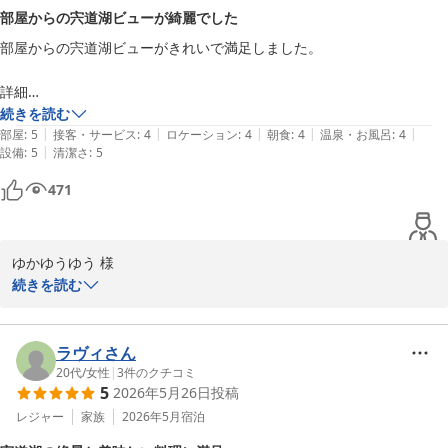
ただ、バイキングのメニューが2日間でほぼ同じとのご指摘をいた
部屋からの宍道湖ビューが綺麗でした
だき、ご期待に沿うことができず大変申し訳ございませんでした。
部屋からの宍道湖ビューがきれいで満足しました。

貴重なご意見として今後のメニュー開発の参考とさせていただきま
す。  

詳細

また、朝6時からの入浴時間については、朝の時間を有効に使って
朝食は想定どおりでふつうに美味しいです。

続きを読む
いただけるよう、検討課題として承ります。露天風呂の導入につい
|
|
|
|
|
大浴場はビジネスホテルにあるようなタイプです。

部屋
:
5
接客・サービス
:
4
ロケーション
:
4
朝食
:
4
温泉・お風呂
:
4
てもご提案として受け止め、検討を進めてまいります。  

|
設備
:
5
清潔さ
:
5
部屋のお風呂はバストイレ別でバスタブがあってきれいです。

トイレもきれいで外国のホテルの良い匂いがしました。

これからも皆様にご満足いただけるお食事と快適な滞在をご提供で
471
設備は十分、ネット付きの大きいテレビ、寝心地よいベッドです（宍道
きますよう努めてまいりますので、また機会がございましたらぜひ
湖を眺める窓際の椅子の座り心地がもう少しよければ最高です。）。

お越しくださいませ。

500mlの水とドルチェグストのサービスつきです。

スタッフ一同、心よりお待ち申し上げております。

ゆかゆうゆう 様

ロケーションについて、松江しんじ湖温泉駅は目の前ですが、飲食店や
この度はホテル一畑をご利用いただき、また詳細なご感想をお寄せ
続きを読む
コンビニは近くありませんので（駅ナカに短時間営業の小さなヤマザキ
ご投稿有難うございます。

いただきまして誠にありがとうございます。

ショップはあります。）、使い方次第のなんとも評価が難しいロケーシ
担当　梶谷
ョンです。
松江しんじ湖温泉 ホテル一畑
お部屋からの宍道湖の景色にご満足いただけたとのこと、大変嬉し
ラヴィさん
2026-06-30
く存じます。当館自慢のロケーションをお楽しみいただけたご様子
20代
/
女性
|
3
件のクチコミ
5
2026年5月26日
投稿
を拝読し、何よりでございます。

レジャー
家族
2026年5月
宿泊
また、客室の設備やベッドの寝心地、バス・トイレの清潔さ、ミネ