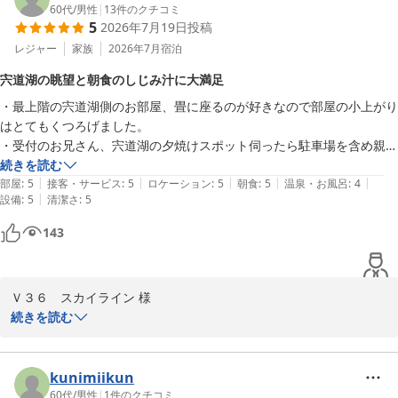
お部屋からの眺望や客室の清掃状況、そして朝食バイキングにつき
60代
/
男性
|
13
件のクチコミ
5
2026年7月19日
投稿
ましてもお褒めの言葉をいただき、重ねて御礼申し上げます。

また、朝食会場でご用意しておりますカートにつきましても、温か
レジャー
家族
2026年7月
宿泊
いお言葉を頂戴し大変嬉しく存じます。

宍道湖の眺望と朝食のしじみ汁に大満足
・最上階の宍道湖側のお部屋、畳に座るのが好きなので部屋の小上がり
お客様からいただいたお言葉を大切にし、今後もより一層ご満足い
はとてもくつろげました。

ただけるサービスを目指して精進してまいります。

・受付のお兄さん、宍道湖の夕焼けスポット伺ったら駐車場を含め親切
また松江にお越しの際は、ぜひ当館へお立ち寄りください。お客様
に教えてもらい観ることができました。

続きを読む
のまたのお越しを心よりお待ちしております。

|
|
|
|
|
・朝食バイキングのしじみの味噌汁、ホント美味しくて何回もおかわり
部屋
:
5
接客・サービス
:
5
ロケーション
:
5
朝食
:
5
温泉・お風呂
:
4
|
設備
:
5
清潔さ
:
5
しました。名物の赤天も美味しかったです。ただ、夕食バイキングの刺
ご投稿いただき、誠にありがとうございました。

身はイマイチでした。

担当　梶谷
143
・一畑電車の駅までホテルの出口から徒歩１分で電車に乗って出雲大社
松江しんじ湖温泉 ホテル一畑
に行ってきました。

2026-08-06
・レンタサイクルのステーションも駅にあり、自転車で松江市内を観光
Ｖ３６　スカイライン 様

できました。

この度はご宿泊くださいまして、誠にありがとうございます。

続きを読む
・全体として部屋も広くて食事も美味しくてとてもいい時を過ごせまし
た。また、機会があれば宿泊したいと思います。

最上階の宍道湖側のお部屋と畳の小上がりで、ゆっくりとおくつろ
ぎいただけたとのお言葉、大変嬉しく拝見しました。

kunimiikun
60代
/
男性
|
1
件のクチコミ