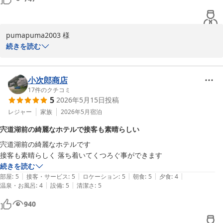
担当　深田
松江しんじ湖温泉 ホテル一畑
2026-06-18
pumapuma2003 様

続きを読む
この度はホテル一畑へご宿泊いただき、誠にありがとうございま
す。

また、館内の様子や周辺の景色を収めた素敵なお写真をご投稿いた
小次郎商店
だき、重ねて御礼申し上げます。

17
件のクチコミ
5
2026年5月15日
投稿
当館のロビーや客室から望む宍道湖の景色は、四季折々、時間帯に
レジャー
家族
2026年5月
宿泊
よっても異なる表情を見せてくれます。お寛ぎいただけたご様子を
宍道湖前の綺麗なホテルで接客も素晴らしい
拝見し、大変嬉しく存じます。

宍道湖前の綺麗なホテルです

これからも快適で心地よいご滞在をご提供できるよう、サービス・
施設の維持向上に努めてまいります。

続きを読む
また松江へお越しの際は、ぜひホテル一畑をご利用くださいませ。

|
|
|
|
|
部屋
:
5
接客・サービス
:
5
ロケーション
:
5
朝食
:
5
夕食
:
4
スタッフ一同、心よりお待ちしております。

|
|
温泉・お風呂
:
4
設備
:
5
清潔さ
:
5
ご投稿いただき、誠にありがとうございました。

940
担当　梶谷