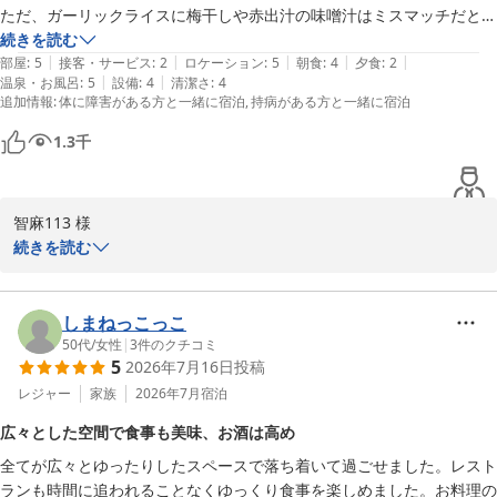
松江しんじ湖温泉 ホテル一畑
松江しんじ湖温泉 ホテル一畑
ただ、ガーリックライスに梅干しや赤出汁の味噌汁はミスマッチだと思
2026-06-01
いました

続きを読む
2026-06-12
|
|
|
|
|
後、女性スタッフの方が食事中に後ろに立たれて、一口食べると終わっ
部屋
:
5
接客・サービス
:
2
ロケーション
:
5
朝食
:
4
夕食
:
2
|
|
温泉・お風呂
:
5
設備
:
4
清潔さ
:
4
たのか覗き込まれたり、終わっていないのに片付けようと手を伸ばして
追加情報
:
体に障害がある方と一緒に宿泊
持病がある方と一緒に宿泊
来て慌てて引っ込めたりされました

落ち着いて食事ができないので、立つ場所などはご一考頂いた方が良い
1.3
千
と思います

空調が凄く寒く、膝掛けをお借りしましたが耐えられずに中座してしま
ったのが残念です

智麻113 様

次回は最後までゆっくり食事を楽しめることを期待します

この度はホテル一畑をご利用いただき、誠にありがとうございまし
続きを読む
た。

部屋から見える宍道湖は昼も夜もとても素敵でした

朝、一斉にシジミ漁に出ていく様子を偶然見ることができて良かったで
また、ご滞在のご感想を詳しくお寄せいただき、心より御礼申し上
しまねっこっこ
す
げます。

50代
/
女性
|
3
件のクチコミ
5
2026年7月16日
投稿
ご夕食の鉄板焼きにつきまして、シェフのパフォーマンスやお料理
レジャー
家族
2026年7月
宿泊
のお味にご満足いただけたとのこと、大変嬉しく拝読いたしまし
広々とした空間で食事も美味、お酒は高め
た。ガーリックライスもお選びいただき、ありがとうございます。

全てが広々とゆったりしたスペースで落ち着いて過ごせました。レスト
ランも時間に追われることなくゆっくり食事を楽しめました。お料理の
一方で、お食事の際の提供内容やスタッフの対応につきまして、ご