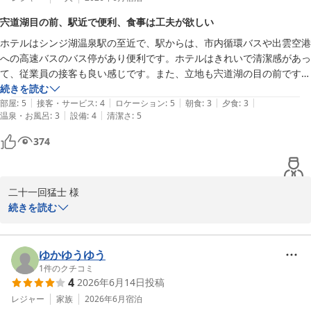
フェでのお食事や、宍道湖を望む景色をお楽しみいただき、お褒め
宍道湖目の前、駅近で便利、食事は工夫が欲しい
の言葉をいただけたことは、スタッフ一同何よりの励みでございま
ホテルはシンジ湖温泉駅の至近で、駅からは、市内循環バスや出雲空港
す。

への高速バスのバス停があり便利です。ホテルはきれいで清潔感があっ
て、従業員の接客も良い感じです。また、立地も宍道湖の目の前です。

今後も皆様に快適にお過ごしいただけるよう、スタッフ一同努めて
食事はバイキングでしたが、泊まった2日間のメニューはほぼ同じでし
続きを読む
まいりますので、また松江へお越しの際は、ぜひ当館をご利用いた
|
|
|
|
|
た。もう少し工夫があって、楽しめると良いと思います。

部屋
:
5
接客・サービス
:
4
ロケーション
:
5
朝食
:
3
夕食
:
3
だけますと幸いでございます。

|
|
温泉・お風呂
:
3
設備
:
4
清潔さ
:
5
お風呂の時間が朝、6時からでしたが、5時からやっていただけると、
朝のバイキング開始までに余裕ができるので、5時から入れると良いで
お客様のまたのお越しを、スタッフ一同心よりお待ち申し上げてお
374
す。また、 個人的には、露天風呂があると満足度高まると思いまし
ります。

た。
ご投稿有難うございます。

二十一回猛士 様

担当　梶谷
続きを読む
松江しんじ湖温泉 ホテル一畑
この度はご宿泊くださいまして、またご丁寧なご感想をお寄せいた
2026-07-06
だき、誠にありがとうございます。 

ゆかゆうゆう
駅近くの立地や清潔感、従業員の接客、宍道湖の前のロケーション
1
件のクチコミ
4
2026年6月14日
投稿
をお褒めいただき、大変嬉しく拝読いたしました。  

レジャー
家族
2026年6月
宿泊