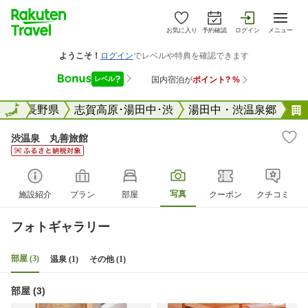
お気に入り
予約確認
ログイン
メニュー
全国
全国
長野県
志賀高原･湯田中･渋
湯田中・渋温泉郷
渋温泉 丸善旅館
写真
施設紹介
プラン
部屋
クーポン
クチコミ
フォトギャラリー
部屋 (3)
温泉 (1)
その他 (1)
部屋 (3)