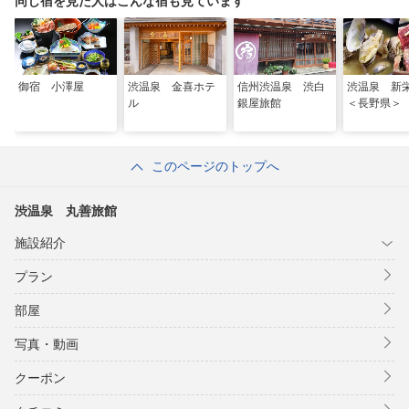
同じ宿を見た人はこんな宿も見ています
御宿 小澤屋
渋温泉 金喜ホテ
信州渋温泉 渋白
渋温泉 
ル
銀屋旅館
＜長野県＞
このページのトップへ
渋温泉 丸善旅館
施設紹介
プラン
部屋
写真・動画
クーポン