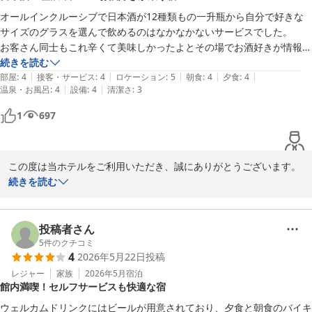
2026-07-21
オールインクルーシブで日本酒が12種類もの一升瓶から自分で好きな
また、夕食・朝食のバイキングや海を眺めながらのお食事、アルコ
サイズのグラスを選んで飲めるのはなかなかないサービスでした。

ールを含む飲み放題サービスも堪能いただけたようで嬉しく存じま
お客さん同士もこれ辛くて美味しかったよとその場でお酒好きが情報交
す。

換しながら楽しいひと時を過ごしました。
続きを読む
館内でゆっくりとお過ごしいただく時間が、旅の思い出のひとつと
|
|
|
|
|
部屋
:
4
接客・サービス
:
4
ロケーション
:
5
朝食
:
4
夕食
:
4
なっておりましたら幸いでございます。

|
|
温泉・お風呂
:
4
設備
:
4
清潔さ
:
3
1
697
トンボロ現象も実際にご体験いただけたとのこと、堂ヶ島ならでは
の景観をお楽しみいただけたようで嬉しい限りです。

潮の満ち引きによって変化する自然の景色は、多くのお客様にご好
評いただいている当ホテル周辺の魅力のひとつでございます。

この度は当ホテルをご利用いただき、誠にありがとうございます。

続きを読む
加えて、交通サービスについてもお喜びいただけたようで大変光栄
オールインクルーシブサービスの日本酒を含む飲み放題をお楽しみ
です。

いただけたご様子、大変嬉しく拝読いたしました。

今後も皆様に心地よいご滞在を提供できるよう、おもてなしの向上
一升瓶からお好みのお酒を選びながら味わえるスタイルは、日本酒
投稿者さん
に努めてまいります。

がお好きなお客様にもご好評をいただいている当ホテルならではの
5
件のクチコミ
4
2026年5月22日
投稿
サービスのひとつでございます。

またのご来館を心よりお待ちしております。
レジャー
家族
2026年5月
宿泊
館内満喫！セルフサービスも快適な宿
また、同じお酒好きのお客様同士でおすすめを共有しながら、楽し
堂ヶ島唯一の自家源泉掛流宿 堂ヶ島温泉ホテル
い時間をお過ごしいただけたとのこと、喜ばしい限りです。

ウェルカムドリンクにはビールが用意されており、夕食と朝食のバイキ