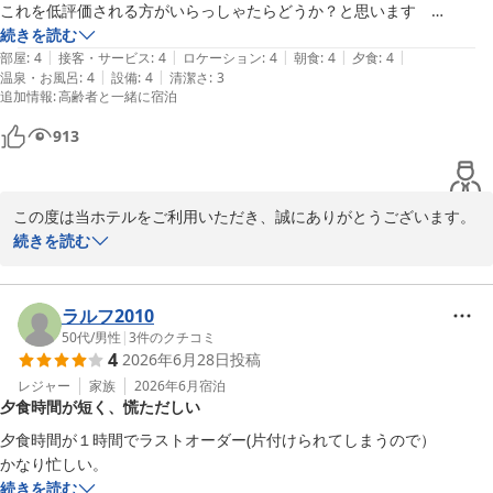
ただけるよう、清掃や設備管理により一層努めてまいります。

これを低評価される方がいらっしゃたらどうか？と思います　

古い屋形ゆえ建屋のメンテナンスに不足は見られましたが　現代風にサ
続きを読む
また、駄菓子コーナーについてもご注目いただきありがとうござい
|
|
|
|
|
ービスの合理化されるアイデアの中　お客様には　満足と納得していた
部屋
:
4
接客・サービス
:
4
ロケーション
:
4
朝食
:
4
夕食
:
4
ます。

|
|
温泉・お風呂
:
4
設備
:
4
清潔さ
:
3
だける　結果を良く考えられていると思います　

追加情報
:
高齢者と一緒に宿泊
ドリンクサービスや入湯税につきましても、貴重なご意見として今
ありがとうございました　

後の参考にさせていただきます。

ひとつだけ　4階の廊下のトイレの匂いは　改善を期待したい
913
そのような中でも「総合的には満足感のあるホテル」とのお言葉を
頂戴でき、大変光栄です。

この度は当ホテルをご利用いただき、誠にありがとうございます。

またのご来館を心よりお待ちしております。
続きを読む
堂ヶ島唯一の自家源泉掛流宿 堂ヶ島温泉ホテル
スタッフへの温かなお言葉、大変嬉しく拝読いたしました。

2026-05-26
歴史ある建物ならではの部分もある中で、私どもの取り組みやサー
ビスについてご理解を賜り、「好感」とのお言葉まで頂戴できまし
ラルフ2010
たこと、光栄に存じます。

50代
/
男性
|
3
件のクチコミ
4
2026年6月28日
投稿
また、年配スタッフや海外スタッフについても温かく見守っていた
レジャー
家族
2026年6月
宿泊
夕食時間が短く、慌ただしい
だき、心より感謝申し上げます。

それぞれがお客様に快適にお過ごしいただけるよう日々努めており
夕食時間が１時間でラストオーダー(片付けられてしまうので）

ますので、このようなお声をお寄せいただけることは何よりの励み
かなり忙しい。
です。

続きを読む