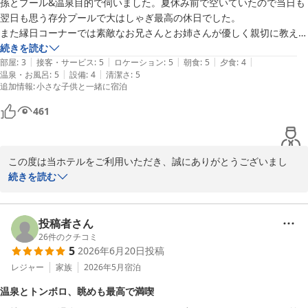
孫とプール&温泉目的で伺いました。夏休み前で空いていたので当日も
また、とろりとした泉質の温泉や、追加料金が入湯税のみという分
翌日も思う存分プールで大はしゃぎ最高の休日でした。

かりやすい料金体系にもご満足いただけたようで何よりでございま
また縁日コーナーでは素敵なお兄さんとお姉さんが優しく親切に教えて
す。

くださり射的を堪能していました。感謝！

続きを読む
トンボロ体験では思いがけないハプニングに遭われたとのことでし
|
|
|
|
|
飲み物もフリーで部屋にも持っていけ気兼ねなく楽しい時間を過ごせま
部屋
:
3
接客・サービス
:
5
ロケーション
:
5
朝食
:
5
夕食
:
4
たが、大事に至らずほっといたしました。

|
|
温泉・お風呂
:
5
設備
:
4
清潔さ
:
5
した。

そのような中で、当ホテルスタッフの対応がお役に立てたようで、
追加情報
:
小さな子供と一緒に宿泊
また伺います。
大変嬉しく存じます。

少しでも安心してその後のお時間をお過ごしいただけておりました
461
ら幸いでございます。

これからも皆様に心地よくご滞在のひとときをお過ごしいただける
この度は当ホテルをご利用いただき、誠にありがとうございまし
よう、心を込めたおもてなしに努めてまいります。

た。

続きを読む
また堂ヶ島へお越しの際は、ぜひお立ち寄りくださいませ。

またのご来館を心よりお待ちしております。
お孫様との大切なご旅行で当ホテルをお選びいただき、恐縮ながら
堂ヶ島唯一の自家源泉掛流宿 堂ヶ島温泉ホテル
も誠に光栄です。

投稿者さん
素敵なお写真とともに「最高の休日」とのお言葉までお寄せいただ
26
件のクチコミ
2026-07-21
5
2026年6月20日
投稿
きまして、スタッフ一同嬉しい気持ちでいっぱいでございます。

レジャー
家族
2026年5月
宿泊
夏休み前のゆったりとした時期に、プールを思う存分お楽しみいた
温泉とトンボロ、眺めも最高で満喫
だき、お孫様にも素敵な思い出をお作りいただけたご様子、大変喜