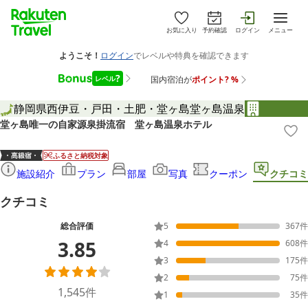
お気に入り
予約確認
ログイン
メニュー
静岡県
西伊豆・戸田・土肥・堂ヶ島
堂ヶ島温泉
堂ヶ島唯一の自家源泉掛流宿 堂ヶ島温泉ホテル
ふるさと納税対象
施設紹介
プラン
部屋
写真
クーポン
クチコミ
クチコミ
総合評価
5
367
件
3.85
4
608
件
3
175
件
2
75
件
1,545
件
1
35
件