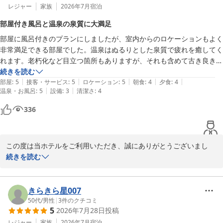
レジャー
家族
2026年7月
宿泊
部屋付き風呂と温泉の泉質に大満足
部屋に風呂付きのプランにしましたが、室内からのロケーションもよく
非常満足できる部屋でした。温泉はぬるりとした泉質で疲れを癒してく
れます。老朽化など目立つ箇所もありますが、それも含めて古き良き温
泉として楽しめました。
続きを読む
|
|
|
|
|
部屋
:
5
接客・サービス
:
5
ロケーション
:
5
朝食
:
4
夕食
:
4
|
|
温泉・お風呂
:
5
設備
:
3
清潔さ
:
4
336
この度は当ホテルをご利用いただき、誠にありがとうございまし
た。

続きを読む
素敵なお写真とともにご投稿いただき、心より御礼申し上げます。

堂ヶ島の魅力が伝わる、晴れやかな空気感たっぷりのお写真を拝見
きらきら星007
し、スタッフ一同大変嬉しく存じます。

50代
/
男性
|
3
件のクチコミ
5
2026年7月28日
投稿
露天風呂付のお部屋では、室内からのロケーションにもご満足いた
レジャー
家族
2026年7月
宿泊