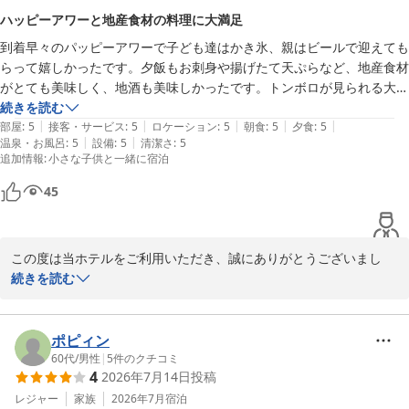
ル」とのお言葉を頂戴でき、スタッフ一同安堵いたしました。

ハッピーアワーと地産食材の料理に大満足
また行きたい！次に行った時は違ったプランニングで楽しみたい！！と
到着早々のパッピーアワーで子ども達はかき氷、親はビールで迎えても
露天風呂やプール、海岸への移動のスムーズさや、お子様連れでの
思えるお宿でした。駐車場の希望も聞いてくださり、感謝です。

らって嬉しかったです。夕飯もお刺身や揚げたて天ぷらなど、地産食材
動きやすさにつきまして、親御様にとりましても安心してお過ごし
大好きな西伊豆の旅を楽しむことができました。
がとても美味しく、地酒も美味しかったです。トンボロが見られる大潮
いただける環境でありましたなら、何よりでございます。

の日で、朝から絶景も臨めました。
続きを読む
また、朝夕のバイキングやご当地日本酒・自家製レモンサワーなど
|
|
|
|
|
部屋
:
5
接客・サービス
:
5
ロケーション
:
5
朝食
:
5
夕食
:
5
の飲み物、お部屋からのロケーションに至るまで、ご家族皆様で大
|
|
温泉・お風呂
:
5
設備
:
5
清潔さ
:
5
満足していただけたことは、私どもにとって何よりの励みとなりま
追加情報
:
小さな子供と一緒に宿泊
す。

また、駐車場のご案内につきましてもお役に立てたようで幸いで
45
す。

「また行きたい」という大変励みになるお言葉を胸に、これからも
この度は当ホテルをご利用いただき、誠にありがとうございまし
皆様に愛される魅力あふれるホテルづくりに励んでまいります。

た。

続きを読む
またのご来館を心よりお待ちしております。
ご到着早々のハッピーアワー、そしてお子様にはかき氷をお楽しみ
堂ヶ島唯一の自家源泉掛流宿 堂ヶ島温泉ホテル
いただけたご様子、大変嬉しく拝読いたしました。

ポピィン
気持ちのよいご滞在のスタートとなっておりましたら、私どもにと
60代
/
男性
|
5
件のクチコミ
2026-08-04
4
2026年7月14日
投稿
りましても喜ばしい限りです。

レジャー
家族
2026年7月
宿泊