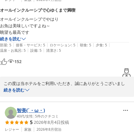
だけたとのこと、何よりでございます。

オールインクルーシブで心ゆくまで満喫
また、とろりとした泉質の温泉で日頃のお疲れを癒していただけた
オールインクルーシブでやはり

ご様子を伺い、大変喜ばしい限りです。

お魚は美味しいですよね～

眺望も最高です
館内につきましては歴史を感じられる部分もございますが、「古き
続きを読む
良き温泉」としてお楽しみいただけたとの温かいお言葉に、心より
|
|
|
|
|
部屋
:
5
接客・サービス
:
5
ロケーション
:
5
朝食
:
5
夕食
:
5
感謝申し上げます。

|
|
温泉・お風呂
:
5
設備
:
5
清潔さ
:
5
これからも快適にお過ごしいただけるよう施設の維持管理に努める
とともに、皆様に心地よいひとときをお届けできるよう努めてまい
152
ります。

またのご来館を心よりお待ちしております。
この度は当ホテルをご利用いただき、誠にありがとうございまし
堂ヶ島唯一の自家源泉掛流宿 堂ヶ島温泉ホテル
た。

続きを読む
2026-07-21
オールインクルーシブを心ゆくまでご満喫いただけたと伺い、大変
光栄です。

智美(´・ω・)
また、お食事につきましても「お魚は美味しい」とのお言葉をいた
40代
/
女性
|
5
件のクチコミ
5
2026年8月4日
投稿
だき、調理スタッフにとって何よりの励みとなります。

駿河湾の海の幸をはじめ、地元の食材を活かしたお料理を今後もご
レジャー
家族
2026年8月
宿泊