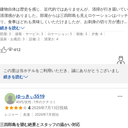
また、お夕食につきましても、お刺身や揚げたての天ぷらをはじめ
建物自体は歴史を感じ、近代的ではありませんが、清掃が行き届いてい
とする地産食材のお料理や地酒にご満足いただけたようで、料理長
清潔感がありました。部屋からは三四郎島も見えロケーションはバッチ
をはじめスタッフ一同大きな励みとなっております。

リ。食事はどれも美味しくいただけましたが、お刺身の切り方が透けて
さらに、トンボロ現象と絶景もお楽しみになられたとこと、堂ヶ島
見えてしまうのではないかと思うほど薄くてビックリ、個人的にはもう
続きを読む
ならではの思い出に残るひとときをお過ごしいただけたご様子で何
|
|
|
|
|
少し厚みのある方が良かったです。お風呂はとても泉質がよくて、肌が
部屋
:
3
接客・サービス
:
3
ロケーション
:
5
朝食
:
3
夕食
:
4
よりでございます。

|
|
温泉・お風呂
:
3
設備
:
2
清潔さ
:
4
ツルツルになりました。宿泊した日は曇り空で期待していた夕陽が観れ
ず残念でした。
これからもお客様にご満足いただけるサービスと美味しいお料理、
412
そして心地よい空間をご提供できるよう努めてまいります。

またのご来館を心よりお待ちしております。
この度は当ホテルをご利用いただき、誠にありがとうございまし
堂ヶ島唯一の自家源泉掛流宿 堂ヶ島温泉ホテル
た。

続きを読む
2026-08-04
館内につきましては歴史を感じられる部分もございますが、清掃や
清潔感についてお褒めのお言葉をいただき、スタッフ一同安堵いた
ゆっきぃ5519
しました。

40代
/
女性
|
1
件のクチコミ
4
2026年7月13日
投稿
また、お部屋からの三四郎島の景色もお楽しみいただけたようで、
何よりでございます。

レジャー
友達
2026年7月
宿泊
とろりとした泉質の温泉もご満喫いただき、お肌がつるつるになっ
三四郎島を望む絶景とスタッフの温かい対応
たとのこと、当ホテル自慢の湯をお気に召していただけておりまし