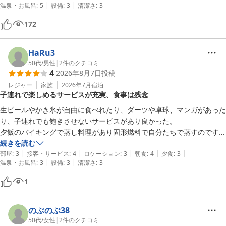
|
|
温泉・お風呂
:
5
設備
:
3
清潔さ
:
3
さらに、当ホテル自慢のとろみのある温泉にてお肌の変化も感じて
いただけたようで、嬉しく思っております。

172
これからも、お食事・温泉・館内での時間を通して、思い出に残る
HaRu3
ひとときお過ごしいただける宿を目指してまいります。

50代
/
男性
|
2
件のクチコミ
4
2026年8月7日
投稿
またのご来館を心よりお待ちしております。
レジャー
家族
2026年7月
宿泊
堂ヶ島唯一の自家源泉掛流宿 堂ヶ島温泉ホテル
子連れで楽しめるサービスが充実、食事は残念
2026-06-12
生ビールやかき氷が自由に食べれたり、ダーツや卓球、マンガがあった
り、子連れでも飽きさせないサービスがあり良かった。

夕飯のバイキングで蒸し料理があり固形燃料で自分たちで蒸すのです
が、席の場所のせいでエアコンの風の影響をうけたのか、いくらやって
続きを読む
|
|
|
|
|
も蒸しあがらず。

部屋
:
3
接客・サービス
:
4
ロケーション
:
3
朝食
:
4
夕食
:
3
|
|
温泉・お風呂
:
3
設備
:
3
清潔さ
:
3
スタッフの方に言ったら直ぐに厨房で火を通してくれました。
1
のぶのぶ38
50代
/
女性
|
2
件のクチコミ