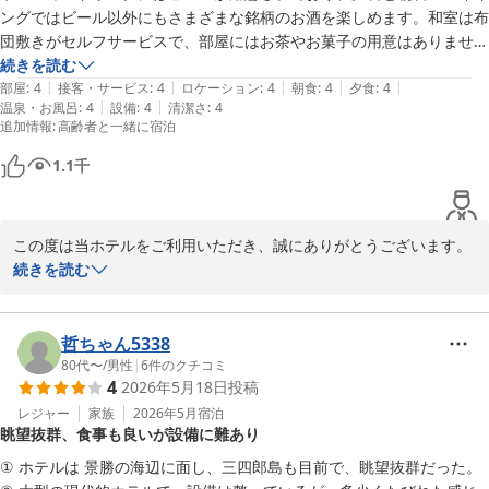
2026-06-29
お酒をきっかけに生まれる旅先での交流も、ご滞在中の思い出のひ
ングではビール以外にもさまざまな銘柄のお酒を楽しめます。和室は布
とつになれば幸いでございます。

団敷きがセルフサービスで、部屋にはお茶やお菓子の用意はありません
が、リラクゼーションルームのドリンク飲み放題やロビーの駄菓子バイ
続きを読む
今後もお客様に心地よくお過ごしいただけるよう、おもてなしの向
|
|
|
|
|
キング（種類は少なめ）が利用できます。お風呂上がりにはアイスキャ
部屋
:
4
接客・サービス
:
4
ロケーション
:
4
朝食
:
4
夕食
:
4
上に努めてまいります。

|
|
温泉・お風呂
:
4
設備
:
4
清潔さ
:
4
ンディーや乳酸菌飲料が用意されており、リラクゼーションルームのマ
追加情報
:
高齢者と一緒に宿泊
またのご来館を心よりお待ちしております。
ッサージ器も無料で使えるため、館内では財布を持たずに快適に過ごせ
ました。

堂ヶ島唯一の自家源泉掛流宿 堂ヶ島温泉ホテル
1.1
千
一方で、部屋の露天風呂については浴槽の表面がざらついており、自分
2026-06-19
で洗わなければならなかった点が残念でした。また、堂ヶ島は「日本一
の夕陽」とうたわれているものの立地的に見られないため、夕陽を楽し
この度は当ホテルをご利用いただき、誠にありがとうございます。

みにしている方にはあまり向かないと感じました。

続きを読む
早割14プランを利用しましたが、実際にはグループ割プランの対象人
ウェルカムドリンクやお食事時のお酒、リラクゼーションルームの
数だったため、そちらを選べばより安く利用できたようです。予約時に
フリードリンク、湯上がりサービスなど、館内でのご滞在を満喫い
プランをよく確認しておけば良かったと感じました。

ただけたご様子、大変嬉しく拝読いたしました。

哲ちゃん5338
滞在中に従業員の方へ確認したところ、「同一プランであれば内容は同
ご滞在中にお財布のことを気になさらず快適にお過ごしいただけた
80代〜
/
男性
|
6
件のクチコミ
じ」とのことでしたので、今後予約される方は複数プランを比較して選
4
2026年5月18日
投稿
とのご感想は、オールインクルーシブステイをご提供する私どもに
ぶことをおすすめします。
とって何よりうれしいお言葉です。

レジャー
家族
2026年5月
宿泊
眺望抜群、食事も良いが設備に難あり
お布団敷きのセルフサービスのスタイルにつきましても、ご理解を
賜りありがとうございます。

① ホテルは 景勝の海辺に面し、三四郎島も目前で、眺望抜群だった。
