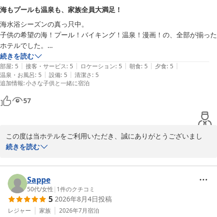
提供し続けられるよう努めてまいります。

海もプールも温泉も、家族全員大満足！
海水浴シーズンの真っ只中。

さらに、当館自慢の眺望にもご満足いただけたとのこと、喜ばしい
子供の希望の海！プール！バイキング！温泉！漫画！の、全部が揃った
限りです。

ホテルでした。

きれいに撮影してくださった当ホテルからの眺めやプールのお写真
大人はゆっくり、美味しいお料理と風景を…なんて思いながら近隣ホテ
続きを読む
も、スタッフ一同嬉しい気持ちで拝見いたしました。

|
|
|
|
|
ルと比較し、到着時はホテルの外観の古さに一旦はテンションダウンし
部屋
:
5
接客・サービス
:
5
ロケーション
:
5
朝食
:
5
夕食
:
5
堂ヶ島ならではの美しい景色は季節や時間帯によって異なる表情を
|
|
温泉・お風呂
:
5
設備
:
5
清潔さ
:
5
た小学生たちでしたが……

楽しみに、ぜひまた当ホテルへお立ち寄りいただけますと幸いで
追加情報
:
小さな子供と一緒に宿泊
す。

結果は宿泊翌日も海遊びしたかった我が家には最適すぎるホテルでし
57
た！

またのお越しを心よりお待ちしております。
堂ヶ島唯一の自家源泉掛流宿 堂ヶ島温泉ホテル
露天風呂もプールも海岸へも、部屋から見える距離で、移動も荷物の運
この度は当ホテルをご利用いただき、誠にありがとうございまし
2026-07-31
搬もスムーズでした。軽く海に入るつもりで（遊泳禁止場所です。監視
た。

続きを読む
員もおりませんので、自己責任で！)海岸へおりましたが、綺麗な魚が
沢山見れました。遊んだ後の温泉や着替え場所も、子供連れにはいつで
海水浴シーズン真っ只中のご家族旅行にて、お子様のご希望であっ
も死角なく

た海やプール、バイキング、温泉、漫画コーナーまで当ホテルの施
Sappe
見える範囲で済ませることができました。

設を余すことなくお楽しみいただけたご様子、大変嬉しく拝読いた
50代
/
女性
|
1
件のクチコミ
5
2026年8月4日
投稿
しました。

また、朝夕のバイキングも美味しく、大人はご当地日本酒や自家製レモ
ご到着時の外観の第一印象から一転、結果として「最適すぎるホテ
レジャー
家族
2026年7月
宿泊
ンサワーシロップなど美味しお酒も種類豊富でした。
