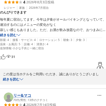
4
2026年8月3日
投稿
レジャー
家族
2026年7月
宿泊
のんびりできます
毎年夏に宿泊してます。今年は夕食がオールバイキングとなっていて、
連泊するのにはメニューの変化がなく

寂しい感じもありました。ただ、お酒が飲み放題なので、おつまみには
自分の食べれる量を調節できるので

続きを読む
|
|
|
|
|
残してしまう後ろめたさがなく良かったです。

部屋
:
4
接客・サービス
:
4
ロケーション
:
5
朝食
:
3
夕食
:
3
|
|
温泉・お風呂
:
5
設備
:
4
清潔さ
:
4
お風呂は気持ちよかったです
追加情報
:
小さな子供と一緒に宿泊
31
この度は当ホテルをご利用いただき、誠にありがとうございまし
た。

続きを読む
また、毎年の夏のご旅行先に当ホテルをお選びいただいております
こと、重ねて御礼申し上げます。

リー&マコ
夕食のオールバイキングにつきまして、連泊でのご滞在においてメ
70代
/
男性
|
13
件のクチコミ
4
2026年7月14日
投稿
ニューの変化が少なく、ご期待に沿えず大変申し訳ございませんで