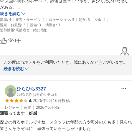
② 大型の現代的ホテルで、設備は整っているが、多少くたびれた感じ
一方で、お部屋の露天風呂につきましては、ご不快な思いをおかけ
がある。

してしまい誠に申し訳ございませんでした。

③ 浴室はくたびれた感じで、清潔感に欠ける。

続きを読む
いただいたご意見を真摯に受け止め、清掃・設備管理の改善に努め
|
|
|
|
|
④ 夕食のハーフ会席＆バイキングは、メニューは大目で、味付けが良
部屋
:
4
接客・サービス
:
4
ロケーション
:
5
朝食
:
3
夕食
:
4
てまいります。

|
|
温泉・お風呂
:
3
設備
:
3
清潔さ
:
3
かった。

追加情報
:
高齢者と一緒に宿泊
⑤ 軽食用の駄菓子がおいてあるのが、変わっていた。

また、夕陽の眺望やご予約プランにつきましても、実際のお声を詳
⑥ ドリンクサービスが無かったのが、残念。

1
千
しくお寄せいただき心より感謝申し上げます。

⑦ 入湯税(1人当たり300円)は高すぎる。

今後ご利用いただくお客様にとっても参考となる貴重なご意見とし
⑧ 総合的には満足感の有るホテルであった。

て、現場にも共有させていただきます。

この度は当ホテルをご利用いただき、誠にありがとうございます。

続きを読む
これからも皆さまに快適にお過ごしいただける宿を目指してまいり
堂ヶ島ならではの景観や三四郎島の眺めをお楽しみいただけたご様
ますので、機会がございましたらまたぜひお立ち寄りくださいま
子、大変嬉しく拝読いたしました。

せ。

また、お食事につきましても、ハーフ会席バイキングの内容や味付
ひらひら3327
またのご来館を心よりお待ちしております。
けにご満足いただけたとのこと、調理スタッフにとって何よりの励
60代
/
男性
|
2
件のクチコミ
堂ヶ島唯一の自家源泉掛流宿 堂ヶ島温泉ホテル
4
2026年5月16日
投稿
みでございます。

2026-05-26
レジャー
家族
2026年5月
宿泊
頑張ってます 好感
一方で、館内設備や浴室につきましては、ご期待に添えない部分が
あり申し訳ございませんでした。

歴史の有るホテルですね　スタッフは年配の方や海外の方も多く見られ
建物の経年による部分もございますが、少しでも快適にお過ごしい
皆さんそろぞれに　頑張っていらっしゃいました　
