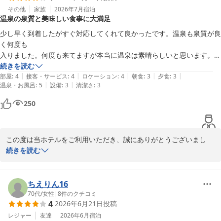
した。

その他
家族
2026年7月
宿泊
温泉の泉質と美味しい食事に大満足
頂戴しました貴重なご意見は調理スタッフへ共有し、今後のメニュ
ー構成や改善の参考とさせていただきます。

少し早く到着したがすぐ対応してくれて良かったです。温泉も泉質が良
く何度も

そのような中でも、お酒の飲み放題やお料理の調整について前向き
入りました。何度も来てますが本当に温泉は素晴らしいと思います。生
にとらえていただき、またお風呂につきましても「気持ちよかっ
ビールも

続きを読む
た」とのお言葉を頂戴でき、大変嬉しく存じます。

|
|
|
|
|
美味しく頂きました。夕食時アルコール

部屋
:
4
接客・サービス
:
4
ロケーション
:
4
朝食
:
3
夕食
:
3
これからもお客様にのんびり寛いでいただける宿を目指し、よりご
|
|
温泉・お風呂
:
5
設備
:
3
清潔さ
:
3
飲み放題で料理もイカ、サーモン等の他

満足いただけるサービスと食事内容の充実に努めてまいります。

の料理も美味しく頂きました。

250
部屋も綺麗に清掃されてました。

またのご来館を心よりお待ちしております。
機会があればまた伺いたいと思います。

お世話になりました。
堂ヶ島唯一の自家源泉掛流宿 堂ヶ島温泉ホテル
この度は当ホテルをご利用いただき、誠にありがとうございまし
2026-08-04
た。

続きを読む
いつも当ホテルをご愛顧いただき、心より御礼申し上げます。

また、少し早めのご到着の際も、気持ちよくお過ごしいただけたよ
ちえりん16
うで安心いたしました。

70代
/
女性
|
8
件のクチコミ
4
2026年6月21日
投稿
何度もご利用いただいているお客様より「本当に温泉は素晴らし
レジャー
友達
2026年6月
宿泊