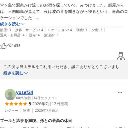
堂ヶ島で源泉かけ流しのお宿を探していて、みつけました。部屋から
たら大変光栄です。

は、三四郎島が見えて、夜は波の音を聞きながら寝るという、最高のロ
ケーションでした！

お食事につきましても、美味しくお召し上がりいただけたとのお言
追加料金は入湯税だけという分かりやすさもよかったです！

続きを読む
葉を頂戴し、調理スタッフ共々大変励みになります。

|
|
|
|
|
お風呂はツルツルスベスベで気持ちよかったです！

部屋
:
3
接客・サービス
:
4
ロケーション
:
4
朝食
:
3
夕食
:
3
一方で、お刺身の厚みにつきましては、ご期待に添えず誠に申し訳
|
|
温泉・お風呂
:
4
設備
:
4
清潔さ
:
3
ございませんでした。

翌日、チェックイン後にトンボロ体験に行きました。

頂戴した貴重なご意見は真摯に受け止め、今後のお料理づくりの参
435
一瞬高波が来て、膝下から足まで海に浸かってしまうというハプニング
考とさせていただきます。

に遭い、ホテルに再度戻って、相談したところ、快く洗濯機を使わせて
いただいたり、プールサイドで足を洗わせていただき、助かりました。
ご宿泊当日はあいにくのお天気で、楽しみにされていた夕陽をご覧
この度は当ホテルをご利用いただき、誠にありがとうございまし
大変お世話になりました。ありがとうございました。また、伺いたいで
いただけなかったとのこと、私どもも残念に思います。

た。

続きを読む
す！
ぜひ次回は天候にも恵まれた日に、西伊豆の美しい夕景をご覧いた
だけることを願っております。

数ある宿の中から、自家源泉の温泉を楽しみに当ホテルをお選びい
ただき、誠にありがとうございます。

yosef24
またのご来館を心よりお待ちしております。
お部屋から望む三四郎島の景色や、波の音に包まれるひとときをご
60代
/
女性
|
14
件のクチコミ
堂ヶ島唯一の自家源泉掛流宿 堂ヶ島温泉ホテル
5
2026年7月12日
投稿
満喫いただけたとのこと、大変嬉しく拝読いたしました。

2026-07-21
きれいに撮影してくださったお食事のお写真も添えてご投稿いただ
レジャー
家族
2026年7月
宿泊
き、重ねて御礼申し上げます。

プールと温泉を満喫、孫との最高の休日