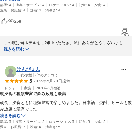
|
|
|
|
|
部屋
:
4
接客・サービス
:
4
ロケーション
:
4
朝食
:
4
夕食
:
4
一方で、4階廊下トイレの臭いにつきましては、ご不快な思いをお
|
|
温泉・お風呂
:
4
設備
:
4
清潔さ
:
4
かけしてしまい誠に申し訳ございませんでした。

258
いただいたご意見を真摯に受け止め、改善に努めてまいります。

またのご来館を心よりお待ちしております。
この度は当ホテルをご利用いただき、誠にありがとうございまし
堂ヶ島唯一の自家源泉掛流宿 堂ヶ島温泉ホテル
た。

続きを読む
2026-05-26
せっかくお越しいただいたにもかかわらず、ご夕食のお時間につき
まして、ごゆっくりお食事をお楽しみいただけず、慌ただしい思い
けんぴょん
をさせてしまいましたこと、心よりお詫び申し上げます。

50代
/
女性
|
2
件のクチコミ
5
2026年5月20日
投稿
いただいたご意見は真摯に受け止め、より多くのお客様にゆったり
とお食事をお楽しみいただけるよう、運営方法やご案内について見
レジャー
家族
2026年5月
宿泊
朝夕食の種類豊富で飲み放題も最高
直しを検討してまいります。

朝食、夕食ともに種類豊富で楽しめました。日本酒、焼酎、ビールも飲
このたびは貴重なご意見をお寄せいただき、誠にありがとうござい
み放題で最高でした
ました。

続きを読む
またのご来館を心よりお待ちしております。
|
|
|
|
|
部屋
:
5
接客・サービス
:
5
ロケーション
:
5
朝食
:
5
夕食
:
5
|
|
温泉・お風呂
:
5
設備
:
4
清潔さ
:
5
堂ヶ島唯一の自家源泉掛流宿 堂ヶ島温泉ホテル