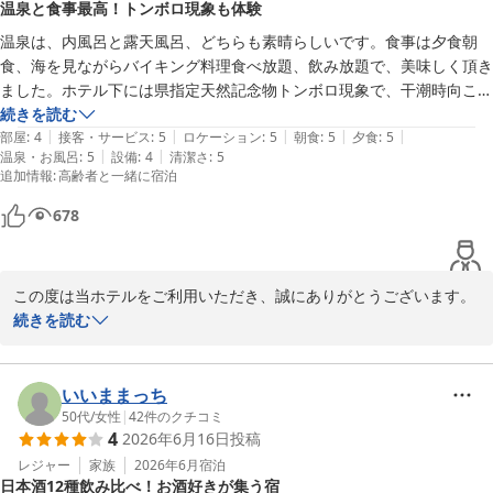
温泉と食事最高！トンボロ現象も体験
い」とのお言葉を頂戴できましたこと、恐縮ながらも誠に光栄で
す。

温泉は、内風呂と露天風呂、どちらも素晴らしいです。食事は夕食朝
自家源泉ならではの泉質をご満喫いただけたご様子を、スタッフ一
食、海を見ながらバイキング料理食べ放題、飲み放題で、美味しく頂き
同嬉しく拝見いたしました。

ました。ホテル下には県指定天然記念物トンボロ現象で、干潮時向こう
側の島に歩いて渡りました。石の上を歩くので、ズック等履きやすく丈
続きを読む
また、ウェルカムドリンクの生ビールや、ご夕食時の飲み放題、お
|
|
|
|
|
夫な靴をお勧めします。東海バスフリー切符で行ったので、提示して
部屋
:
4
接客・サービス
:
5
ロケーション
:
5
朝食
:
5
夕食
:
5
料理につきましてもご満足いただけたようで、何よりでございま
|
|
温泉・お風呂
:
5
設備
:
4
清潔さ
:
5
2500円のキャッシュバックを頂きました。嬉しかったです。又、機会
追加情報
:
高齢者と一緒に宿泊
す。

がありましたら、行ってみたいホテルでした。お世話になりました。
イカやサーモンをはじめとしたお料理を美味しくお召し上がりいた
678
だけたとのこと、調理スタッフ共々大変励みになります。

お部屋の清掃につきましてもお褒めのお言葉をいただき、重ねて御
この度は当ホテルをご利用いただき、誠にありがとうございます。

礼申し上げます。

続きを読む
日常から離れた空間で快適なひとときをお過ごしいただけるよう、
温泉やお食事、そして堂ヶ島ならではの自然体験まで、当ホテルで
今後も丁寧な清掃に努めてまいる所存です。

のご滞在を存分にお楽しみいただけたご様子が伝わり、スタッフ一
同安堵いたしました。

いいままっち
これからも何度でも足を運びたいと思っていただけるホテルを目指
内風呂・露天風呂ともにご満足いただけたとのこと、何よりでござ
50代
/
女性
|
42
件のクチコミ
し、より一層サービスの向上に取り組んでまいります。

4
2026年6月16日
投稿
います。

またのご来館を心よりお待ちしております。
日々の疲れを癒していただけるよう、これからも心地よい温泉時間
レジャー
家族
2026年6月
宿泊
堂ヶ島唯一の自家源泉掛流宿 堂ヶ島温泉ホテル
日本酒12種飲み比べ！お酒好きが集う宿
の提供に努めてまいります。
