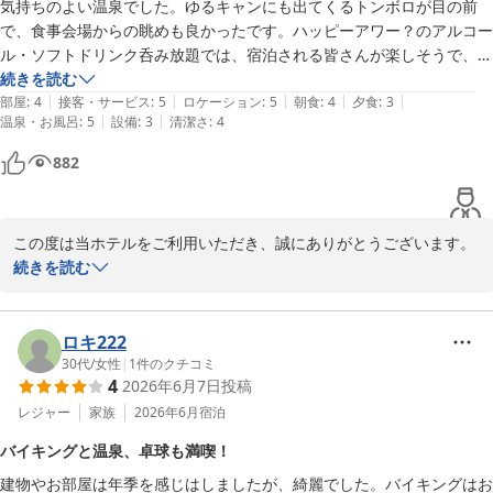
気持ちのよい温泉でした。ゆるキャンにも出てくるトンボロが目の前
ばしく拝読いたしました。

で、食事会場からの眺めも良かったです。ハッピーアワー？のアルコー
また、縁日コーナーではスタッフへの温かいお言葉をお寄せいただ
ル・ソフトドリンク呑み放題では、宿泊される皆さんが楽しそうで、私
き、重ねて御礼申し上げます。

達もワクワク気分で満喫しました。風呂上がりのアイスキャンデーも美
続きを読む
担当スタッフにも共有させていただき、今後の励みとさせていただ
|
|
|
|
|
味しく頂きました。
部屋
:
4
接客・サービス
:
5
ロケーション
:
5
朝食
:
4
夕食
:
3
きます。

|
|
温泉・お風呂
:
5
設備
:
3
清潔さ
:
4
フリードリンクもご活用いただきながら、ご滞在を快適にお過ごし
882
いただけたようで安堵いたしました。

これからもご家族皆様に笑顔あふれるひとときをお届けできるよ
う、サービスの向上に努めてまいります。

この度は当ホテルをご利用いただき、誠にありがとうございます。

続きを読む
またお孫様とご一緒にお越しいただける日を、心よりお待ちしてお
温泉やトンボロの景観、お食事会場からの眺めなど、当ホテルでの
ります。
ご滞在を満喫いただけたご様子、素敵なお写真とともに大変嬉しく
堂ヶ島唯一の自家源泉掛流宿 堂ヶ島温泉ホテル
拝見いたしました。

ロキ222
2026-07-21
西伊豆ならではの自然を感じられるトンボロは、潮の満ち引きによ
30代
/
女性
|
1
件のクチコミ
4
2026年6月7日
投稿
って表情を変える当ホテル自慢の景観のひとつでございます。

アニメのワンシーンと重ねながらお楽しみいただけておりましたら
レジャー
家族
2026年6月
宿泊
幸いです。

バイキングと温泉、卓球も満喫！
建物やお部屋は年季を感じはしましたが、綺麗でした。バイキングはお
また、ハッピーアワーでのアルコール・ソフトドリンクの飲み放題