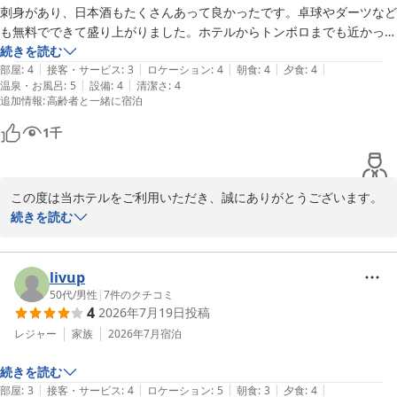
刺身があり、日本酒もたくさんあって良かったです。卓球やダーツなど
や湯上がりのアイスキャンディーなど、オールインクルーシブサー
も無料でできて盛り上がりました。ホテルからトンボロまでも近かった
ビスも堪能いただけたようで何よりでございます。

です。温泉はとろみがあるお湯質ですべすべになりました。
続きを読む
館内でのちょっとしたひとときも旅の楽しい思い出となるよう、今
|
|
|
|
|
部屋
:
4
接客・サービス
:
3
ロケーション
:
4
朝食
:
4
夕食
:
4
後もサービスの充実に努めてまいります。

|
|
温泉・お風呂
:
5
設備
:
4
清潔さ
:
4
追加情報
:
高齢者と一緒に宿泊
これからも皆様に心地よいひとときをお過ごしいただける宿を目指
してまいりますので、機会がございましたらまたぜひお立ち寄りく
1
千
ださいませ。

またのご来館を心よりお待ちしております。
この度は当ホテルをご利用いただき、誠にありがとうございます。

堂ヶ島唯一の自家源泉掛流宿 堂ヶ島温泉ホテル
続きを読む
素敵なお写真とあわせて、ご滞在のひとときを満喫していただけた
2026-06-29
ご様子を伺い、大変光栄に存じます。

館内や客室につきまして、建物の経年を感じられる部分がありなが
livup
らも、きれいとのお言葉を頂戴し安堵いたしました。

50代
/
男性
|
7
件のクチコミ
4
2026年7月19日
投稿
また、バイキングではお刺身に加えて、オールインクルーシブサー
ビスの飲み放題もご満喫いただけたようで何よりでございます。

レジャー
家族
2026年7月
宿泊
続きを読む
卓球やダーツ、トンボロ散策もお楽しみいただけたとのこと、旅の
|
|
|
|
|
部屋
:
3
接客・サービス
:
4
ロケーション
:
5
朝食
:
3
夕食
:
4
思い出づくりのお手伝いができまして喜ばしい限りです。
