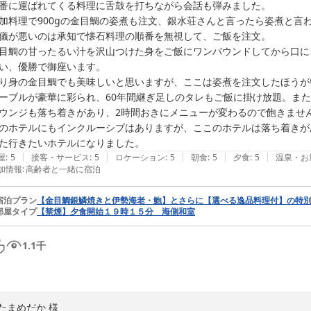
番に運ばれてくる料理に舌鼓を打ちながら会話も弾みました。

稲取温泉 稲取銀水荘
加料理で900gの金目鯛の姿煮も注文、銀水荘さんと言ったら姿煮と言わ
2026-07-07
儀が悪いのは承知で懐石料理の順番を無視して、ご飯を注文。

目鯛の甘ったるい汁を沢山つけた身をご飯にワンバウンドしてから口に
い、優勝で御座います。

り身の金目鯛でも美味しいと思いますが、ここは姿煮を注文したほうが
ーブルが豪華に彩られ、60年間継ぎ足しのタレもご飯に掛け放題。また
ウンジも落ち着きがあり、2時間おきにメニューが変わるので飽きません
のホテルにもインクルーシブはありますが、ここのホテルは落ち着きが
|
|
|
|
|
屋
:
5
接客・サービス
:
5
ロケーション
:
5
朝食
:
5
夕食
:
5
温泉・お
加情報
:
高齢者と一緒に宿泊
宿泊プラン
【金目鯛銀鱗焼きと伊勢海老・鮑】とさらに【選べる逸品料理付】の特
部屋タイプ
【禁煙】夕食開始１９時１５分 海側和室
1.1
千
たまめだか 様
