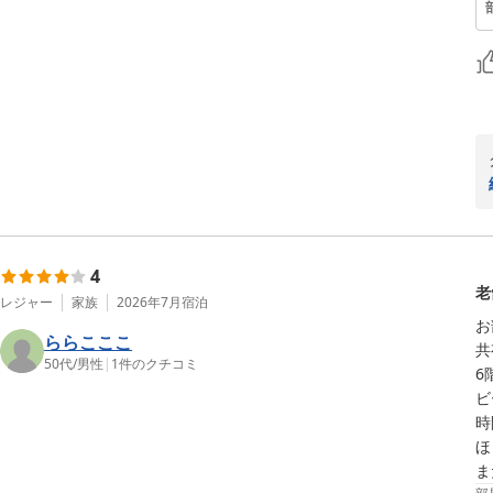
4
老
レジャー
家族
2026年7月
宿泊
お
ららこここ
共
50代
/
男性
|
1
件のクチコミ
6
ビ
時
ほ
ま