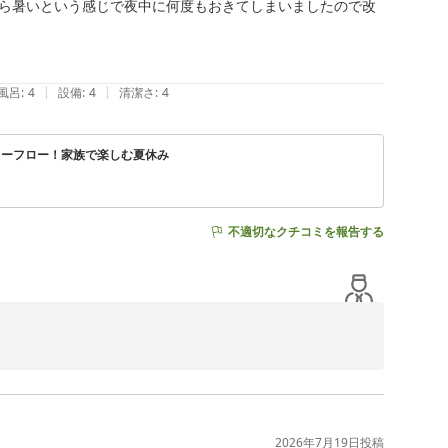
ら暑いという感じで夜中に何度もおきてしまいましたので改
|
|
風呂
:
4
設備
:
4
清潔さ
:
4
リーフロー！家族で楽しむ夏休み
不適切なクチコミを報告する
荘をお選びいただき、誠にありがとうございました。

ウンジなど、館内でさまざまな時間をお楽しみいただけた
2026年7月19日
投稿