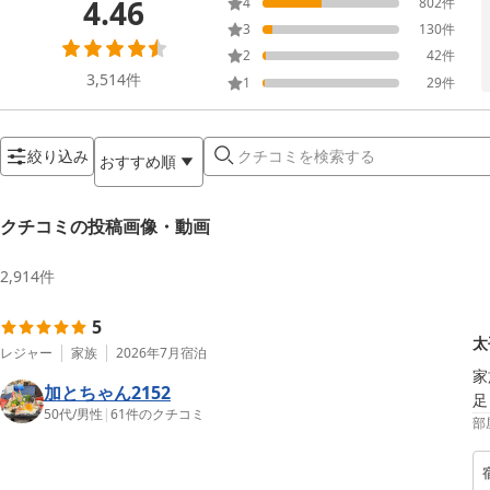
4.46
4
802
件
3
130
件
2
42
件
3,514
件
1
29
件
絞り込み
おすすめ順
クチコミの投稿画像・動画
2,914
件
5
太
レジャー
家族
2026年7月
宿泊
家
加とちゃん2152
足
50代
/
男性
|
61
件のクチコミ
部