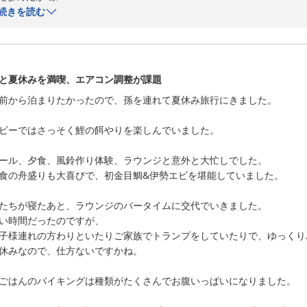
続きを読む
稲取銀水荘にご宿泊をいただき、誠にありがとうございます。

また、ご両親様への感謝のお気持ちを込めた大切なご旅行に当館をお選
ご家族皆様で囲む会席料理のお時間をゆっくりとお楽しみいただけたご
と夏休みを満喫、エアコン調整が課題
お料理を通して会話が弾み、思い出に残るひとときをお過ごしいただけ
前から泊まりたかったので、孫を連れて夏休み旅行にきました。

います。

また、追加でご注文いただきました金目鯛の姿煮もお気に召していただ
ビーではさっそく鯉の餌やりを楽しんでいました。

長年受け継がれてきた味わいを存分にご堪能いただけたご様子が伝わり
ラウンジにつきましても、落ち着いた雰囲気の中でお過ごしいただき、
ール、夕食、風鈴作り体験、ラウンジと意外と大忙しでした。

ざいました。

食の舟盛りも大喜びで、初金目鯛&伊勢エビを堪能していました。

「また行きたいホテル」とのお言葉を頂戴し、スタッフ一同大変嬉しく存
たちが寝たあと、ラウンジのバータイムに交代でいきました。

これからも皆様の大切なご旅行のお手伝いができますよう、心を込めた
い時間だったのですが、

子様連れの方わりといたりご家族でトランプをしていたりで、ゆっくり
またご家族皆様にお会いできます日を、心よりお待ち申し上げておりま
休みなので、仕方ないですかね。

稲取温泉 稲取銀水荘
2026-06-05
ごはんのバイキングは種類がたくさんでお腹いっぱいになりました。
