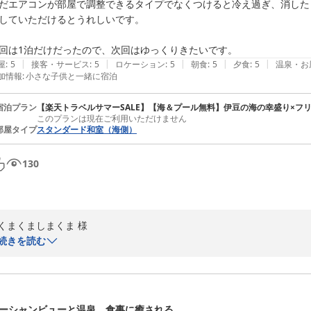
だエアコンが部屋で調整できるタイプでなくつけると冷え過ぎ、消した
していただけるとうれしいです。

|
|
|
|
|
屋
:
5
接客・サービス
:
5
ロケーション
:
5
朝食
:
5
夕食
:
5
温泉・お
加情報
:
小さな子供と一緒に宿泊
宿泊プラン
【楽天トラベルサマーSALE】【海＆プール無料】伊豆の海の幸盛り×フ
このプランは現在ご利用いただけません
部屋タイプ
スタンダード和室（海側）
130
くまくましまくま 様

続きを読む
このたびは、以前からお楽しみにしていただいていたご旅行に稲取銀水
お孫様との夏休みのご旅行で、鯉の餌やりやプール、風鈴作り体験、ラ
ご様子を大変うれしく拝読いたしました。

ーシャンビューと温泉、食事に癒される