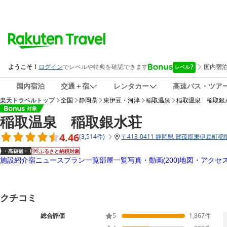
国内宿泊
交通＋宿
レンタカー
高速バス・ツア
楽天トラベルトップ
全国
静岡県
東伊豆・河津
稲取温泉
稲取温泉 稲取銀
稲取温泉 稲取銀水荘
4.46
(
3,514
件
)
〒
413-0411 静岡県 賀茂郡東伊豆町稲取
ふるさと納税対象
施設紹介
宿ニュース
プラン一覧
部屋一覧
写真・動画
(200)
地図・アクセ
クチコミ
総合評価
5
1,867
件