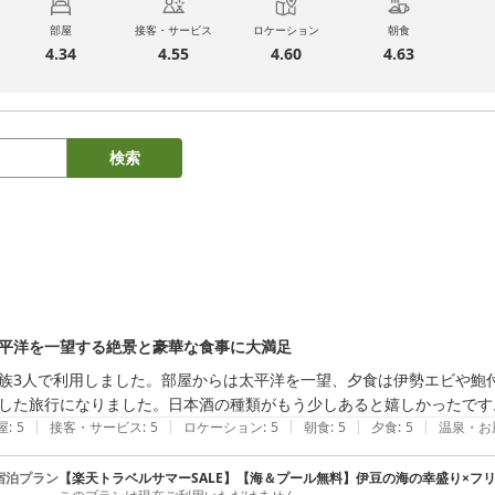
部屋
接客・サービス
ロケーション
朝食
4.34
4.55
4.60
4.63
検索
平洋を一望する絶景と豪華な食事に大満足
族3人で利用しました。部屋からは太平洋を一望、夕食は伊勢エビや鮑
した旅行になりました。日本酒の種類がもう少しあると嬉しかったです
|
|
|
|
|
屋
:
5
接客・サービス
:
5
ロケーション
:
5
朝食
:
5
夕食
:
5
温泉・お
宿泊プラン
【楽天トラベルサマーSALE】【海＆プール無料】伊豆の海の幸盛り×フ