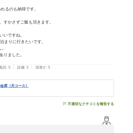
れるのも納得です。

、すかさずご飯も頂きます。

いいですね。

泊まりに行きたいです。

。

ありました。

|
|
風呂
:
5
設備
:
5
清潔さ
:
5
別会席［天コース］
不適切なクチコミを報告する