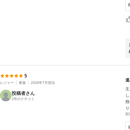
5
還
レジャー
家族
2026年7月
宿泊
主
投稿者さん
し
2
件のクチコミ
熱
り
部