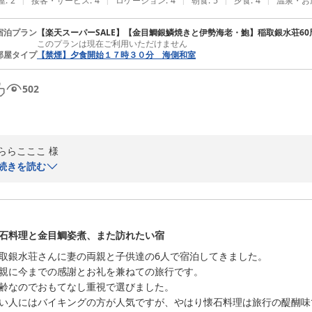
屋
:
2
接客・サービス
:
4
ロケーション
:
4
朝食
:
5
夕食
:
4
温泉・お
宿泊プラン
【楽天スーパーSALE】【金目鯛銀鱗焼きと伊勢海老・鮑】稲取銀水荘6
このプランは現在ご利用いただけません
部屋タイプ
【禁煙】夕食開始１７時３０分 海側和室
502
ららこここ 様

続きを読む
稲取銀水荘にご宿泊をいただき、誠にありがとうございます。

また、ご滞在のご感想をお寄せいただきましたこと 心より御礼申し上げ
館内の共有スペースにつきまして 老舗ならではの趣を感じていただけた
石料理と金目鯛姿煮、また訪れたい宿
6階ラウンジでのお飲み物や ご滞在中のサービスもお楽しみいただき 
取銀水荘さんに妻の両親と子供達の6人で宿泊してきました。

「また、リピートしたい」とのお言葉は 私どもにとりまして何よりの励
親に今までの感謝とお礼を兼ねての旅行です。

齢なのでおもてなし重視で選びました。

これからも 心地よいひとときと変わらぬおもてなしをご用意し お帰り
い人にはバイキングの方が人気ですが、やはり懐石料理は旅行の醍醐味で
ます。