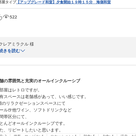
部屋タイプ
【アップグレード和室】夕食開始１９時１５分 海側和室
2026-08-03
522
クレアミラクル 様

続きを読む
このたびは、ご主人様の還暦という大切なお祝いのご旅行に稲取銀水荘
あいにくのお天気ではございましたが、オールインクルーシブでごゆっ
にもご満足いただけたご様子を伺い、大変うれしく拝読いたしました。

舗の雰囲気と充実のオールインクルーシブ
一方で、温泉の湯温や浴場内の環境につきましては、ご期待に添えず申し
部屋はレトロですが。

いただいたご意見を参考に、より快適にご利用いただけるよう、温泉の
有スペースは老舗感があって、いい感じです。

階のリラクゼーションスペースにて

「また伺いたい」とのお言葉を励みに、これからも皆様に心地よいひと
ール🍺他ワイン、ソフトドリンクなど

このたびはご宿泊ならびに貴重なご感想をお寄せいただき、誠にありが
間帯区分にて、

稲取温泉 稲取銀水荘
とんどオールインクルーシブです。

2026-07-12
た、リピートしたいと思います。
|
|
|
|
|