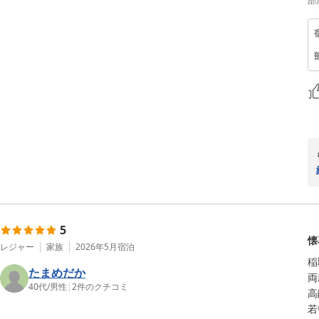
部
5
懐
レジャー
家族
2026年5月
宿泊
稲
たまめだか
両
40代
/
男性
|
2
件のクチコミ
高
若