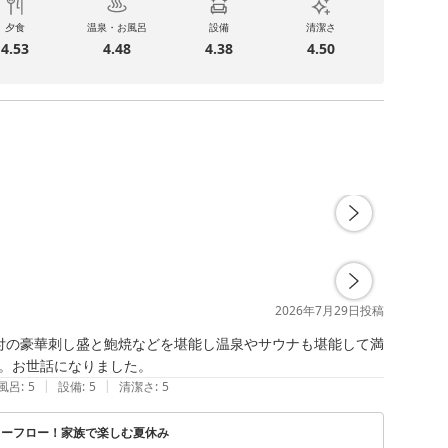
夕食
温泉・お風呂
設備
清潔さ
4.53
4.48
4.38
4.50
2026年7月29日
投稿
付の豪華刺し盛と鮑焼などを堪能し温泉やサウナも堪能して満
。お世話になりました。
|
|
風呂
:
5
設備
:
5
清潔さ
:
5
リーフロー！家族で楽しむ夏休み