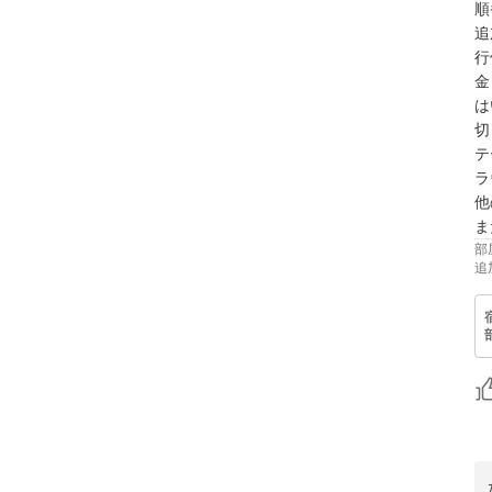
順
追
行
金
は
切
テ
ラ
他
部
追