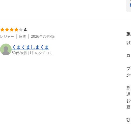
4
孫
レジャー
家族
2026年7月
宿泊
以
くまくましまくま
50代
/
女性
|
1
件のクチコミ
ロ
プ
夕
孫
遅
お
夏
朝