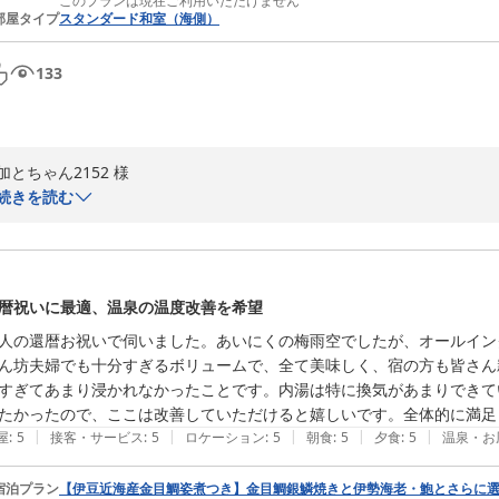
このプランは現在ご利用いただけません
部屋タイプ
スタンダード和室（海側）
133
加とちゃん2152 様

続きを読む
稲取銀水荘にご宿泊をいただき、誠にありがとうございます。

お部屋からの太平洋の眺望をはじめ、ご夕食では伊勢海老や鮑のお造り
いただけたご様子を、大変うれしく拝読いたしました。

暦祝いに最適、温泉の温度改善を希望
また、日本酒の品揃えにつきましても貴重なご意見をありがとうございま
人の還暦お祝いで伺いました。あいにくの梅雨空でしたが、オールイン
いただいたお声は今後の参考とさせていただき、よりお食事をお楽しみ
ん坊夫婦でも十分すぎるボリュームで、全て美味しく、宿の方も皆さん
すぎてあまり浸かれなかったことです。内湯は特に換気があまりできて
これからも、ご家族皆様に心地よいひとときをお過ごしいただける宿を
たかったので、ここは改善していただけると嬉しいです。全体的に満足
|
|
|
|
|
屋
:
5
接客・サービス
:
5
ロケーション
:
5
朝食
:
5
夕食
:
5
温泉・お
またのお越しを心よりお待ちしております。
稲取温泉 稲取銀水荘
宿泊プラン
【伊豆近海産金目鯛姿煮つき】金目鯛銀鱗焼きと伊勢海老・鮑とさらに