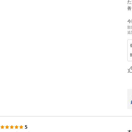
た
善
部
追
5
オ