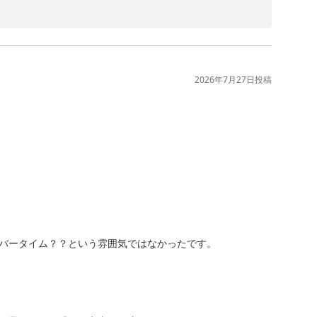
びいただきましたことを心より御礼申し上げます。

様子を、大変嬉しく拝読いたしました。

2026年7月27日
投稿
ましたことは、私どもにとりましても何よりの喜びでござ
けたとのこと、大変光栄に存じます。

、料理スタッフも大変励みになります。

時間ごとに変わるメニューもお楽しみいただけ何よりでご
じます。

おもてなしに努めてまいります。

バータイム？？という雰囲気ではなかったです。

す。