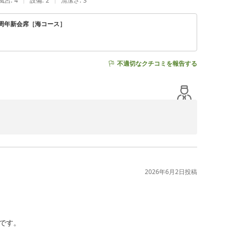
風呂
:
4
設備
:
2
清潔さ
:
3
0周年新会席［海コース］
不適切なクチコミを報告する
ます。

とのこと 大変嬉しく拝見いたしました。

2026年6月2日
投稿
ゆったりとお過ごしいただけたご様子に安堵しております。

みでございます。

いただくたびにご満足いただける宿を目指して努めてまいり
す。
