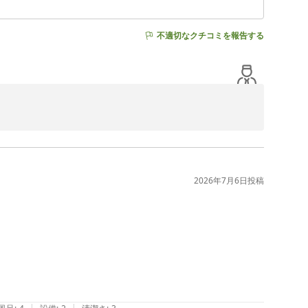
不適切なクチコミを報告する
をお選びいただき、誠にありがとうございました。

くりとお過ごしいただき、お料理やスタッフのおもてなし
2026年7月6日
投稿
訳ございませんでした。

管理や館内環境の維持に努めてまいります。

ときをお過ごしいただける宿を目指してまいります。

とうございました。
|
|