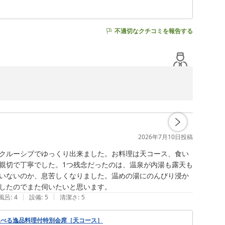
不適切なクチコミを報告する
、鮑焼きをご堪能いただき、温泉やサウナも含めてご満足
2026年7月10日
投稿
す。

クルーシブでゆっくり出来ました。お料理は天コース、食い
いただけるよう努めてまいります。

親切で丁寧でした。1つ残念だったのは、温泉が内湯も露天も
いないのか、息苦しくなりました。温めの湯にのんびり浸か
目指し、スタッフ一同努めてまいります。

したのでまた伺いたいと思います。
|
|
風呂
:
4
設備
:
5
清潔さ
:
5
選べる逸品料理付特別会席［天コース］