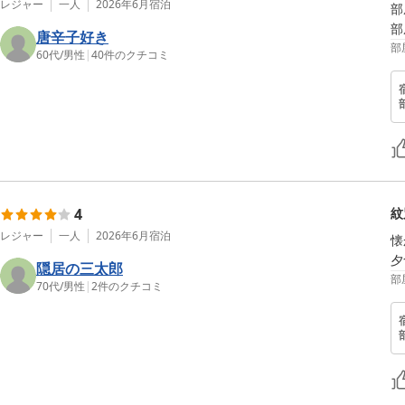
レジャー
一人
2026年6月
宿泊
部
部
唐辛子好き
部
60代
/
男性
|
40
件のクチコミ
4
紋
レジャー
一人
2026年6月
宿泊
懐
夕
隠居の三太郎
部
70代
/
男性
|
2
件のクチコミ