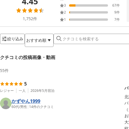
4.45
3
67
件
2
9
件
1,752
件
1
7
件
絞り込み
おすすめ順
クチコミの投稿画像・動画
55
件
5
バ
レジャー
一人
2026年5月
宿泊
北
かずやん1999
バ
60代
/
男性
|
14
件のクチコミ
（
お
大