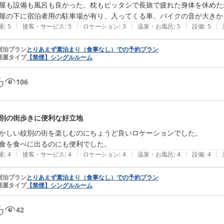
屋も設備も風呂も良かった。枕もピッタシで長旅で疲れた身体を休めた
屋の下に宿泊者用の駐車場が有り、入ってくる車、バイクの音が大きか
|
|
|
|
|
屋
:
5
接客・サービス
:
5
ロケーション
:
3
温泉・お風呂
:
5
設備
:
5
宿泊プラン
とりあえず素泊まり（食事なし）での予約プラン
部屋タイプ
【禁煙】シングルルーム
106
別の街歩きに便利な好立地
かしい紋別の街を楽しむのにちょうど良いロケーションでした。

食を食べに出るのにも便利でした。
|
|
|
|
|
屋
:
4
接客・サービス
:
4
ロケーション
:
4
温泉・お風呂
:
4
設備
:
4
宿泊プラン
とりあえず素泊まり（食事なし）での予約プラン
部屋タイプ
【禁煙】シングルルーム
42