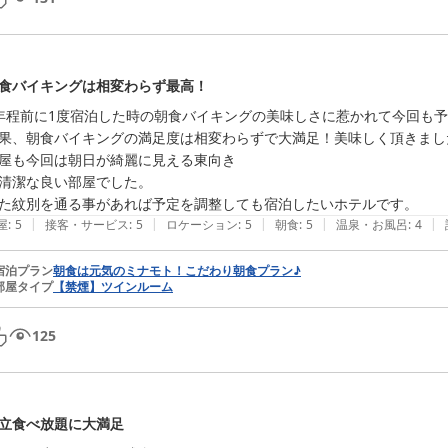
食バイキングは相変わらず最高！
年程前に1度宿泊した時の朝食バイキングの美味しさに惹かれて今回も予
果、朝食バイキングの満足度は相変わらずで大満足！美味しく頂きました
屋も今回は朝日が綺麗に見える東向き

清潔な良い部屋でした。

た紋別を通る事があれば予定を調整しても宿泊したいホテルです。
|
|
|
|
|
屋
:
5
接客・サービス
:
5
ロケーション
:
5
朝食
:
5
温泉・お風呂
:
4
宿泊プラン
朝食は元気のミナモト！こだわり朝食プラン♪
部屋タイプ
【禁煙】ツインルーム
125
立食べ放題に大満足