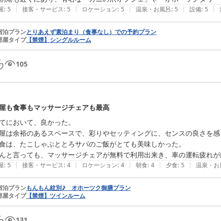
|
|
|
|
|
屋
:
5
接客・サービス
:
5
ロケーション
:
5
温泉・お風呂
:
5
設備
:
5
宿泊プラン
とりあえず素泊まり（食事なし）での予約プラン
部屋タイプ
【禁煙】シングルルーム
105
屋も食事もマッサージチェアも最高
てにおいて、良かった。

屋は余裕のあるスペースで、彩りやセッティングに、センスの良さを感じ
食は、たこしゃぶととろサバのご飯がとても美味しかった。

んと言っても、マッサージチェアが無料で利用出来き、車の運転疲れが
|
|
|
|
|
屋
:
5
接客・サービス
:
4
ロケーション
:
4
朝食
:
4
夕食
:
5
温泉・お
宿泊プラン
もんもん紋別♪ オホーツク御膳プラン
部屋タイプ
【禁煙】ツインルーム
131