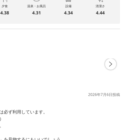
夕食
温泉・お風呂
設備
清潔さ
4.38
4.31
4.34
4.44
2026年7月6日
投稿
は必ず利用しています。




