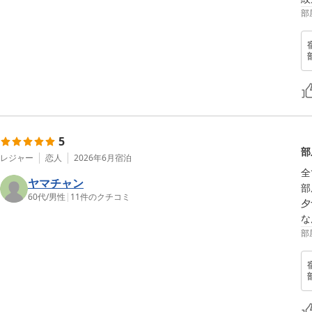
部
5
部
レジャー
恋人
2026年6月
宿泊
全
ヤマチャン
部
60代
/
男性
|
11
件のクチコミ
夕
な
部