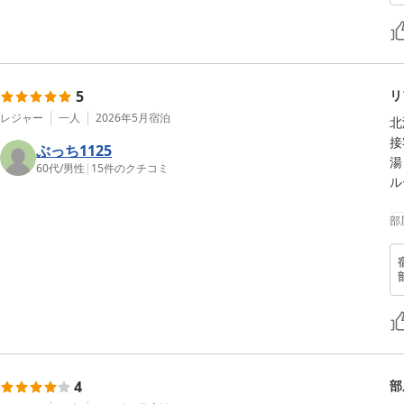
5
リ
レジャー
一人
2026年5月
宿泊
北
接
ぶっち1125
湯
60代
/
男性
|
15
件のクチコミ
ル
部
4
部