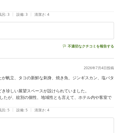
|
|
風呂
:
3
設備
:
3
清潔さ
:
4
不適切なクチコミを報告する
2026年7月4日
投稿
たが帆立、タコの新鮮な刺身、焼き魚、ジンギスカン、塩バタ
き珍しい展望スペースが設けられていました。

したが、紋別の個性、地域性とも言えて、ホテル内や客室で
|
|
風呂
:
5
設備
:
5
清潔さ
:
4