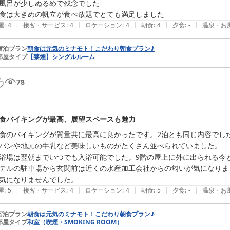
風呂が少しぬるめで残念でした

|
|
|
|
|
屋
:
4
接客・サービス
:
4
ロケーション
:
4
朝食
:
4
夕食
:
-
温泉・お
宿泊プラン
朝食は元気のミナモト！こだわり朝食プラン♪
部屋タイプ
【禁煙】シングルルーム
78
食バイキングが最高、展望スペースも魅力
食のバイキングが質量共に最高に良かったです。2泊とも同じ内容でし
パンや地元の牛乳など美味しいものがたくさん並べられていました。

浴場は翌朝までいつでも入浴可能でした。9階の屋上に外に出られる今ど
テルの駐車場から玄関前は近くの水産加工会社からの匂いが気になりま
|
|
|
|
|
屋
:
5
接客・サービス
:
4
ロケーション
:
4
朝食
:
5
夕食
:
-
温泉・お
宿泊プラン
朝食は元気のミナモト！こだわり朝食プラン♪
部屋タイプ
和室（喫煙・SMOKING ROOM）