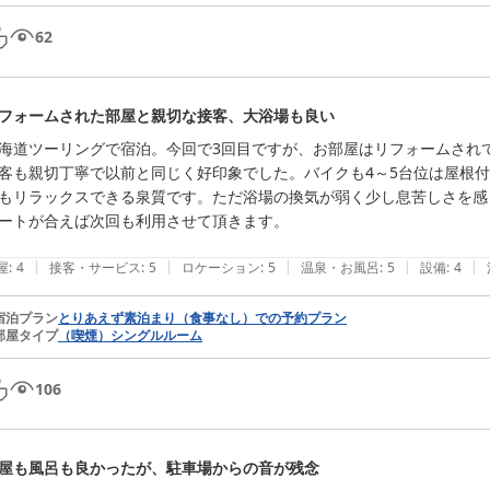
62
フォームされた部屋と親切な接客、大浴場も良い
海道ツーリングで宿泊。今回で3回目ですが、お部屋はリフォームされ
客も親切丁寧で以前と同じく好印象でした。バイクも4～5台位は屋根
もリラックスできる泉質です。ただ浴場の換気が弱く少し息苦しさを感じ
ートが合えば次回も利用させて頂きます。

|
|
|
|
|
屋
:
4
接客・サービス
:
5
ロケーション
:
5
温泉・お風呂
:
5
設備
:
4
宿泊プラン
とりあえず素泊まり（食事なし）での予約プラン
部屋タイプ
（喫煙）シングルルーム
106
屋も風呂も良かったが、駐車場からの音が残念