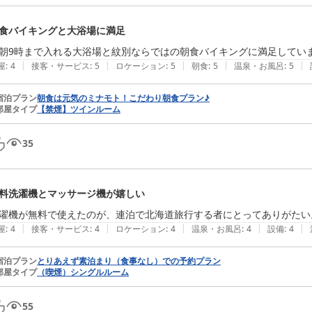
食バイキングと大浴場に満足
朝9時まで入れる大浴場と紋別ならではの朝食バイキングに満足してい
|
|
|
|
|
屋
:
4
接客・サービス
:
5
ロケーション
:
5
朝食
:
5
温泉・お風呂
:
5
宿泊プラン
朝食は元気のミナモト！こだわり朝食プラン♪
部屋タイプ
【禁煙】ツインルーム
35
料洗濯機とマッサージ機が嬉しい
|
|
|
|
|
屋
:
4
接客・サービス
:
4
ロケーション
:
4
温泉・お風呂
:
4
設備
:
4
宿泊プラン
とりあえず素泊まり（食事なし）での予約プラン
部屋タイプ
（喫煙）シングルルーム
55