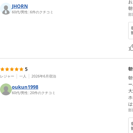
お
JHORN
60代
/
男性
|
6
件のクチコミ
部
5
朝
レジャー
一人
2026年6月
宿泊
朝
ー
oukun1998
大
60代
/
男性
|
20
件のクチコミ
ホ
部