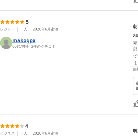
5
朝
レジャー
一人
2026年6月
宿泊
8
makogpx
結
60代
/
男性
|
3
件のクチコミ
部
で
ま
部
4
帆
ビジネス
一人
2026年6月
宿泊