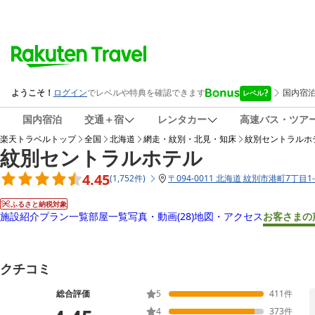
国内宿泊
交通＋宿
レンタカー
高速バス・ツア
楽天トラベルトップ
全国
北海道
網走・紋別・北見・知床
紋別セントラルホ
紋別セントラルホテル
4.45
(
1,752
件
)
〒
094-0011 北海道 紋別市港町7丁目1-
ふるさと納税対象
施設紹介
プラン一覧
部屋一覧
写真・動画
(28)
地図・アクセス
お客さまの
クチコミ
総合評価
5
411
件
4
373
件