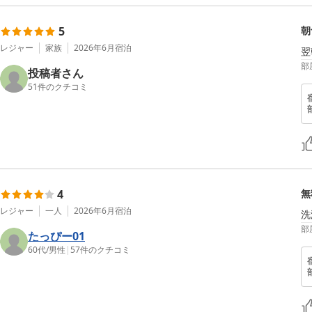
5
朝
レジャー
家族
2026年6月
宿泊
翌
部
投稿者さん
51
件のクチコミ
4
無
レジャー
一人
2026年6月
宿泊
部
たっぴー01
60代
/
男性
|
57
件のクチコミ