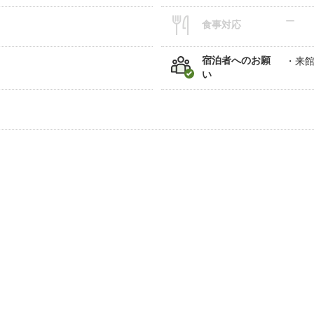
ー
食事対応
宿泊者へのお願
来
い