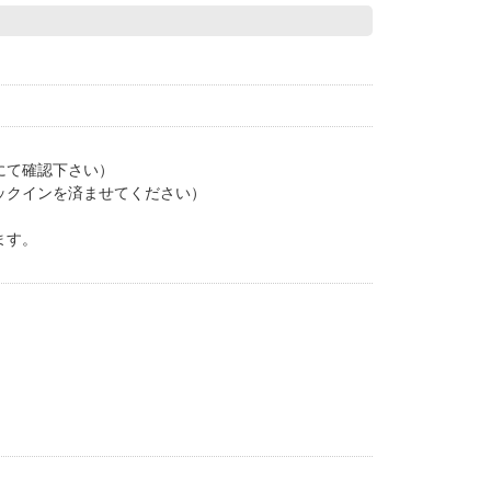
にて確認下さい）
ェックインを済ませてください）
ます。