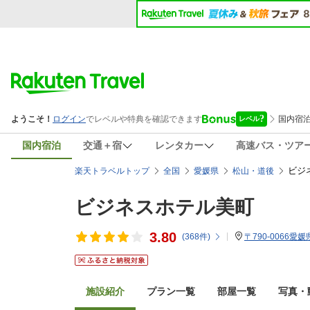
国内宿泊
交通＋宿
レンタカー
高速バス・ツア
ビジ
楽天トラベルトップ
全国
愛媛県
松山・道後
ビジネスホテル美町
3.80
(
368
件)
〒790-0066愛
施設紹介
プラン一覧
部屋一覧
写真・動