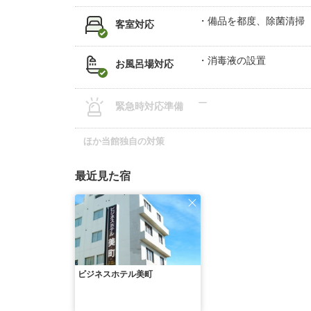
備品を都度、除菌清掃
客室対応
消毒液の設置
お風呂場対応
ー
緊急時対応準備
ほか当館独自の対策
最近見た宿
ビジネスホテル美町