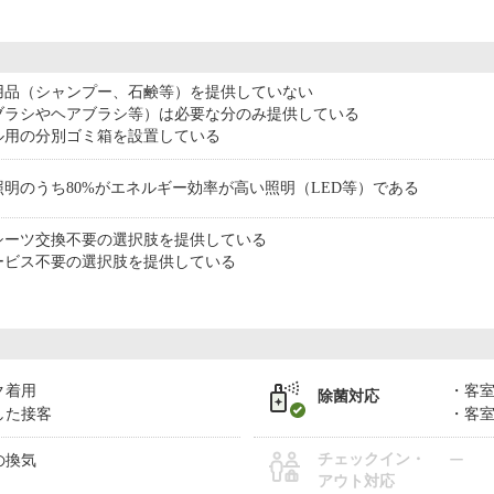
用品（シャンプー、石鹸等）を提供していない
ブラシやヘアブラシ等）は必要な分のみ提供している
ル用の分別ゴミ箱を設置している
明のうち80%がエネルギー効率が高い照明（LED等）である
シーツ交換不要の選択肢を提供している
ービス不要の選択肢を提供している
ク着用
客
除菌対応
した接客
客
チェックイン・
の換気
ー
アウト対応