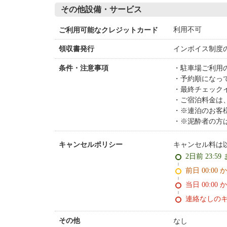
その他設備・サービス
利用不可
ご利用可能なクレジットカード
インボイス制度
領収書発行
駐車場ご利用
条件・注意事項
予約順になっ
最終チェックイ
ご宿泊料金は
※連泊のお客
※泥酔者の方
キャンセル料は
キャンセルポリシー
2日前 23:59
前日 00:00 
当日 00:00 
連絡なしの
なし
その他