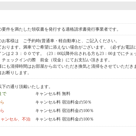
の要件を満たした領収書を発行する適格請求書発行事業者です。
のお客様は ご予約時(普通車・軽自動車)と、ご記入ください。
ております。満車でご希望に添えない場合がございます。（必ずお電話
ンは２３：００です。（23：00以降外出される方も23：00までにチ
、チェックインの際 前金（現金）にてお支払い頂きます。
様にも清掃時間はお部屋から出ていただき換気と清掃をさせていただき
はお断りします。
以下の通り頂戴いたします。
 まで
キャンセル料 無料
から
キャンセル料 宿泊料金の50％
から
キャンセル料 宿泊料金の100％
キャンセル、不泊
キャンセル料 宿泊料金の100％