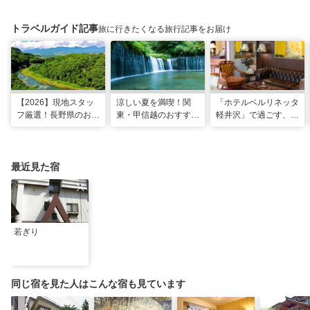
トラベルガイド記事
旅に行きたくなる旅行記事をお届け
【2026】現地スタッ
涼しい夏を満喫！関
「ホテルベルリネッタ
フ厳選！長野県のおす
東・甲信越のおすすめ
軽井沢」で過ごす、ア
すめ観光スポット26
避暑地14選
ンティークに包まれる
選
優雅な休日
最近見た宿
若ぎり
同じ宿を見た人はこんな宿も見ています