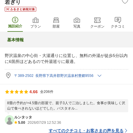
若ぎり
施設紹介
プラン
部屋
写真
クーポン
クチコミ
基本情報
野沢温泉の中心街・大湯通りに位置し、無料の外湯が徒歩5分以内
に6箇所ほどあるので外湯巡りに最適。
〒389-2502 長野県下高井郡野沢温泉村豊郷9556
4.66
全206件
8畳の予約が+4.5畳の部屋で、親子3人で二泊しました。食事が美味しく沢
山で食べきれないほどでした。バスタオル...
ルンタッタ
5.00
2026/07/29 12:52:36
すべてのクチコミ・お客さまの声を見る