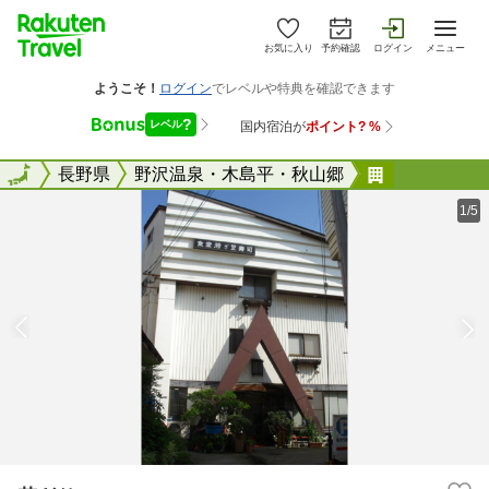
お気に入り
予約確認
ログイン
メニュー
全国
全国
長野県
野沢温泉・木島平・秋山郷
若ぎり
1/5