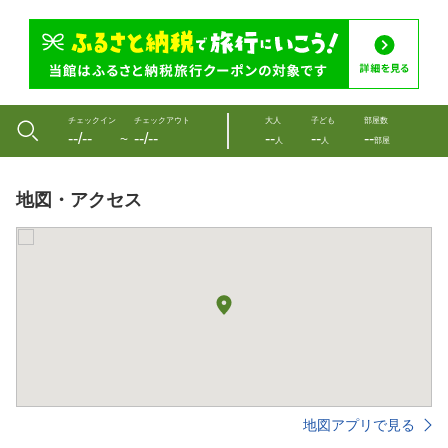
チェックイン
チェックアウト
大人
子ども
部屋数
--/--
--/--
--
--
--
〜
人
人
部屋
地図・アクセス
地図アプリで見る