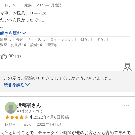
かったです。

レジャー
家族
2023年1月
宿泊
ふわっと握られていて塩加減もバッチリでした。

食事、お風呂、サービス

たいへん良かったです。

一点改善した方がいいなと思うところは、部屋のテーブルにあった、メ
ニューやチャンネルが汚れていたてころです。

部屋食。照明がもう少し明るい方が良い。

続きを読む
ウエットティッシュで拭いただけでも取れるくらいの汚れだったので、
|
|
|
|
|
トイレに入ると否応なしに明るすぎる照明が自動点灯するので、夜中は
部屋
:
5
接客・サービス
:
5
ロケーション
:
4
朝食
:
4
夕食
:
4
|
|
気に掛けてお掃除して頂ければと思います。
温泉・お風呂
:
4
設備
:
4
清潔さ
:
-
目がツライ。

いずれも老齢特有の問題なのか（笑）
117
この度はご宿泊いただきましてありがとうございました。

続きを読む
連泊でのご滞在、ごゆっくりお過ごしいただけたようで何よりでご
ざいました。

投稿者さん
照明の件はお客様の快適性向上となるよう、社内で検討させていた
43
件のクチコミ
4
2022年4月6日
投稿
だきます。

レジャー
恋人
2022年4月
宿泊
お忙しい中貴重なご意見を頂戴し、感謝申し上げます。

良宿ということで、チェックイン時間が他のお客さんも含めて早めで
