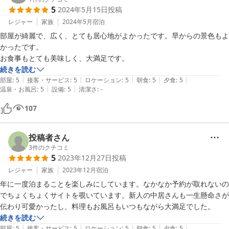
5
2024年5月15日
投稿
レジャー
家族
2024年5月
宿泊
部屋が綺麗で、広く、とても居心地がよかったです。早からの景色もよ
かったです。

お食事もとても美味しく、大満足です。
続きを読む
|
|
|
|
|
部屋
:
5
接客・サービス
:
5
ロケーション
:
5
朝食
:
5
夕食
:
5
|
|
温泉・お風呂
:
5
設備
:
5
清潔さ
:
-
107
投稿者さん
3
件のクチコミ
5
2023年12月27日
投稿
レジャー
家族
2023年12月
宿泊
年に一度泊まることを楽しみにしています。なかなか予約が取れないの
でちょくちょくサイトを覗いています。新人の中居さんも一生懸命さが
伝わり可愛かったし、料理もお風呂もいつもながら大満足でした。
続きを読む
|
|
|
|
|
部屋
:
5
接客・サービス
:
5
ロケーション
:
5
朝食
:
5
夕食
:
5