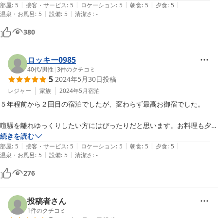
|
|
|
|
|
でした。

部屋
:
5
接客・サービス
:
5
ロケーション
:
5
朝食
:
5
夕食
:
5
|
|
温泉・お風呂
:
5
設備
:
5
清潔さ
:
-
今回は「稲船」というお部屋でしたが、窓から見える竹林が絵のよう
で、入った瞬間気に入りました。とても静かで、お茶やコーヒー、ペッ
380
トボトルのお水など十分に用意されており、部屋でゆったり過ごす「何
もしない贅沢」を存分に味わえます。ウェルカムドリンクと一緒に出し
ていただいたソフトクリームがとても美味しかったです。

ロッキー0985
楽しみにしていた料理は品数が多く、どれも美しい食器に盛り付けられ
40代
/
男性
|
3
件のクチコミ
5
2024年5月30日
投稿
目にも楽しい。味も文句なしに美味しいのですが、単に美味しいだけで
なくまごごろが伝わり心もあたたまる品々でした。

レジャー
家族
2024年5月
宿泊
同じく朝食も一品一品素材の良いものが使われ、新米も大変美味しく、
５年程前から２回目の宿泊でしたが、変わらず最高お御宿でした。

朝からお腹一杯いただきました。

お風呂は泉質がとても良く、肌がしっとりつるつるになります。宿に備
喧騒を離れゆっくりしたい方にはぴったりだと思います。お料理も夕
え付けのアメニティを使うと肌がカサカサになったり髪がパサパサにな
食、朝食共に宮城県の味覚が散りばめられ、各お料理の御出汁がとても
続きを読む
るイメージがあるのですが、どれも使用感が良く宿のこだわりを感じま
|
|
|
|
|
美味しく、全て飲み干したいくらいでした(笑)

部屋
:
5
接客・サービス
:
5
ロケーション
:
5
朝食
:
5
夕食
:
5
|
|
した。

温泉・お風呂
:
5
設備
:
5
清潔さ
:
-
５歳の娘のお料理も素晴らしく、あんなに牛肉食べてる娘を見るのは初
湯上りに用意されているレモン水やハーブティーもうれしかったです。

めてです。私と代わっても良いぐらい美味しそうなお料理でした！

276
帰りには若女将が作られているという焼き菓子をお土産に買いました。
どれもこれも洋菓子屋さん以上の美味しさでもっとたくさん買えばよか
帰りにオススメしてくれた小十郎キッズランドという所に寄り、娘は大
ったと後悔。ホールケーキやプリンもあったので、次回はたくさん買っ
投稿者さん
てこようと思います。

1
件のクチコミ