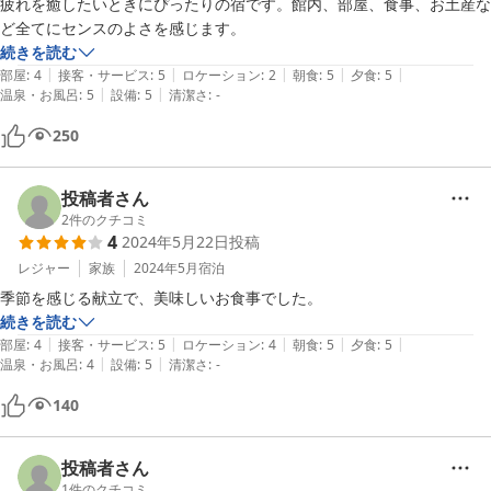
疲れを癒したいときにぴったりの宿です。館内、部屋、食事、お土産な
続きを読む
|
|
|
|
|
部屋
:
4
接客・サービス
:
5
ロケーション
:
2
朝食
:
5
夕食
:
5
|
|
温泉・お風呂
:
5
設備
:
5
清潔さ
:
-
250
投稿者さん
2
件のクチコミ
4
2024年5月22日
投稿
レジャー
家族
2024年5月
宿泊
季節を感じる献立で、美味しいお食事でした。
続きを読む
|
|
|
|
|
部屋
:
4
接客・サービス
:
5
ロケーション
:
4
朝食
:
5
夕食
:
5
|
|
温泉・お風呂
:
4
設備
:
5
清潔さ
:
-
140
投稿者さん
1
件のクチコミ