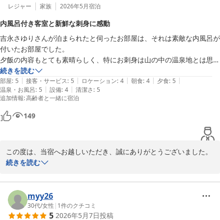
レジャー
家族
2026年5月
宿泊
内風呂付き客室と新鮮な刺身に感動
吉永さゆりさんが泊まられたと伺ったお部屋は、それは素敵な内風呂が
付いたお部屋でした。

夕飯の内容もとても素晴らしく、特にお刺身は山の中の温泉地とは思え
ない厚切りで高クオリティのお味でした。

続きを読む
|
|
|
|
|
又、お伺いしたいと思います。
部屋
:
5
接客・サービス
:
5
ロケーション
:
4
朝食
:
4
夕食
:
5
|
|
温泉・お風呂
:
5
設備
:
4
清潔さ
:
5
追加情報
:
高齢者と一緒に宿泊
149
この度は、当宿へお越しいただき、誠にありがとうございました。

続きを読む
お部屋の内風呂にて、ゆっくりとお過ごしいただけたご様子を伺
い、大変うれしく思います。

myy26
山あいの宿ではございますが、海の幸もできる限りよい状態でお楽
30代
/
女性
|
1
件のクチコミ
5
2026年5月7日
投稿
しみいただけますよう努めておりますので、
