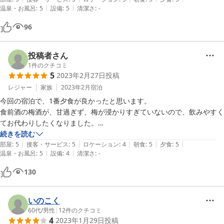
|
|
温泉・お風呂
:
5
設備
:
5
清潔さ
:
-
96
投稿者さん
1
件のクチコミ
5
2023年2月27日
投稿
レジャー
家族
2023年2月
宿泊
今回の宿泊で、1番夕食が良かったと思います。

食前酒の梅酒が、甘過ぎず、梅が浸かりすぎていないので、飲みやすく
てお代わりしたくなりました。

特に、山椒を使った仙台牛とふろふき大根が1番美味しかったです。

続きを読む
|
|
|
|
|
山椒の痺れがありつつも、とろみが丁度良い醤油味が仙台牛にバッチリ
部屋
:
5
接客・サービス
:
5
ロケーション
:
4
朝食
:
5
夕食
:
5
|
|
温泉・お風呂
:
5
設備
:
4
清潔さ
:
-
でした。

出来れば、渋めの赤ワインがあったら合うなぁと思いました。

130
また、お刺身も豊富で、食べ応えがあり、マグロとシマアジ、ハタ、ど
れも新鮮でおいしかったです。

ニューカレドニアの海老も美味しかったのですが、背腸が異常に多かっ
いのこく
たので、丁寧に取り除いて頂ければ良かったかなと思います。

60代
/
男性
|
12
件のクチコミ
4
2023年1月29日
投稿
最後に、部屋に持って帰る用の夜食のおにぎりを作って頂けたのが嬉し