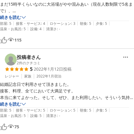
まだ15時半くらいなのに大浴場がやや混みあい（現在人数制限で5名ま
日差しの中に春の気配を感じるこの頃、御身体どうぞご自愛くださ
で）、

いませ。

にぎやかなお子さんもいらしたので、なんとなく「…」な気分にもなり
続きを読む
|
|
|
|
|
ましたが

部屋
:
5
接客・サービス
:
4
ロケーション
:
3
朝食
:
5
夕食
:
5
またお目にかかれることを楽しみにお待ち致しております。

|
|
温泉・お風呂
:
5
設備
:
4
清潔さ
:
-
今回は部屋にお風呂がついていたので、それ以降は部屋で楽しみまし
た。

115
食事も朝夕ともに部屋なので、部屋に入ってしまえばとても静かで

2023-03-01
窓から望む雄大な自然の景色とおいしい空気を存分に楽しむことができ
ました。

投稿者さん
2
件のクチコミ
5
2022年1月12日
投稿
到着時に「奥様」と呼ばれたのですが、

属性を確認する前に見た目で判断するのは

レジャー
家族
2022年1月
宿泊
あまりよくないかなと思いました。

結婚記念日で利用させて頂きました。

他の場所でもときどきあるのですが、

接客、料理、全てにおいて大満足です。

どう反応して良いかわからず、微妙な気持ちになります。

本当に来てよかった。そして、ぜひ、また利用したい。そういう気持ち
に

続きを読む
温泉もぬるめでやわらかく、長湯ができてよかったです。

|
|
|
|
|
させてくれる場所でした!

部屋
:
5
接客・サービス
:
5
ロケーション
:
5
朝食
:
5
夕食
:
5
|
|
温泉・お風呂
:
5
設備
:
5
清潔さ
:
-
ありがとうございました。
75