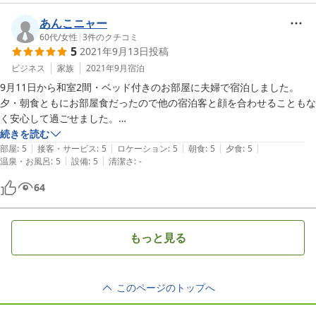
あんこニャー
60代
/
女性
|
3
件のクチコミ
5
2021年9月13日
投稿
ビジネス
家族
2021年9月
宿泊
9月11日から和室2間・ベッド付きのお部屋に夫婦で宿泊しました。

夕・朝食ともにお部屋食だったので他の宿泊客と顔を合わせることもな
く安心して過ごせました。

お部屋も広くて夫婦でゆっくりと過ごすのには最適でした

続きを読む
|
|
|
|
|
到着して先にお風呂、その後お部屋でアイスクリームとビールを頂きま
部屋
:
5
接客・サービス
:
5
ロケーション
:
5
朝食
:
5
夕食
:
5
|
|
温泉・お風呂
:
5
設備
:
5
清潔さ
:
-
した。

お風呂上がりでとても美味しかったです。

64
朝食で頂いたご飯がとても美味しかったです。

田んぼによってお米の味が違うと教えてもらいました。

ご飯に厳しい夫も大満足でした
もっと見る
このページのトップへ