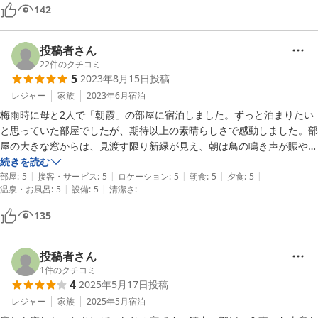
ました。料理もまた凝っており味付けは優しい味で美味しかったです。
142
この度はお世話になりました。
投稿者さん
22
件のクチコミ
5
2023年8月15日
投稿
レジャー
家族
2023年6月
宿泊
梅雨時に母と2人で「朝霞」の部屋に宿泊しました。ずっと泊まりたい
と思っていた部屋でしたが、期待以上の素晴らしさで感動しました。部
屋の大きな窓からは、見渡す限り新緑が見え、朝は鳥の鳴き声が賑やか
で最高に癒されました。部屋食なので、日の暮れる様子を眺めながら美
続きを読む
|
|
|
|
|
味しい食事が堪能できて大満足です。お部屋の係の方が、松島で人気の
部屋
:
5
接客・サービス
:
5
ロケーション
:
5
朝食
:
5
夕食
:
5
|
|
温泉・お風呂
:
5
設備
:
5
清潔さ
:
-
カフェを教えてくれたので翌日行ってみたところ素敵なお店でした。と
にかく全てにおいて満足できる宿です。ありがとうございました。
135
投稿者さん
1
件のクチコミ
4
2025年5月17日
投稿
レジャー
家族
2025年5月
宿泊