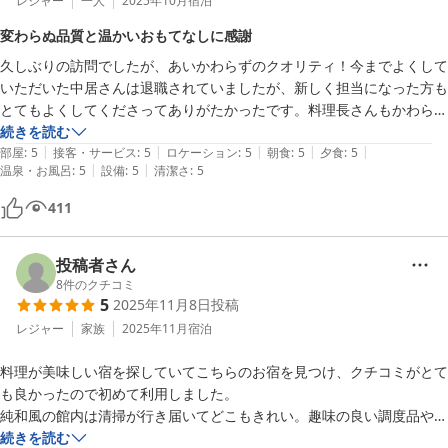
く、心温まるひとときでございました。

レジャー
一人
2025年10月
宿泊
変わらぬ品質と温かいおもてなしに感謝
ご家族皆さまの思い出に残るご滞在となっておりましたら幸いでご
久しぶりの訪問でしたが、あいかわらずのクオリティ！今までよくして
ざいます。

いただいた中居さんは退職されていましたが、新しく担当になった方も
とてもよくしてくださってありがたかったです。料理長さんもかわられ
またのお越しを心よりお待ち申し上げております。

ましたが、お料理も美味しくいただきました。何よりお米が美味し
続きを読む
|
|
|
|
|
い〜。1人でも泊まることができてゆっくり過ごせました。またお伺い
部屋
:
5
接客・サービス
:
5
ロケーション
:
5
朝食
:
5
夕食
:
5
この度はお忙しい中、嬉しいお声をお寄せいただきましてありがと
|
|
温泉・お風呂
:
5
設備
:
5
清潔さ
:
5
したいです。
うございました。
四季の宿みちのく庵
411
2026-06-28
投稿者さん
8
件のクチコミ
5
2025年11月8日
投稿
レジャー
家族
2025年11月
宿泊
料理が美味しい宿を探していてこちらのお宿を見つけ、クチコミがとて
も良かったので初めて利用しました。

純和風の館内は清掃が行き届いてどこもきれい。趣味の良い調度品やオ
ブジェ、お花などで飾られどこを見てもセンスが良く洗練された雰囲気
続きを読む