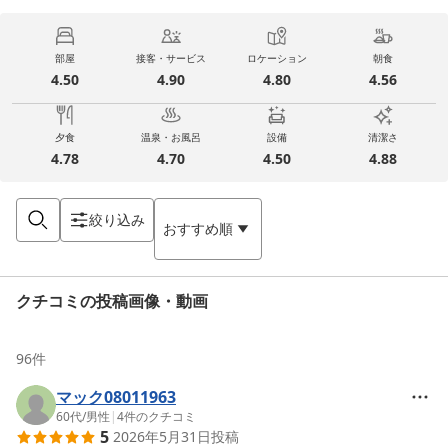
部屋
接客・サービス
ロケーション
朝食
4.50
4.90
4.80
4.56
夕食
温泉・お風呂
設備
清潔さ
4.78
4.70
4.50
4.88
絞り込み
おすすめ順
クチコミの投稿画像・動画
96
件
マック08011963
60代
/
男性
|
4
件のクチコミ
5
2026年5月31日
投稿