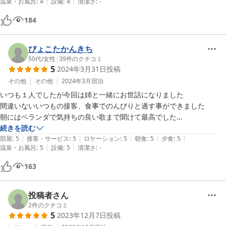
|
|
温泉・お風呂
:
4
設備
:
4
清潔さ
:
-
クミラーで確認出来ました。是非、また、別の季節に訪れたいと思いま
す。
184
ぴょこたかんきち
50代
/
女性
|
39
件のクチコミ
5
2024年3月31日
投稿
その他
その他
2024年3月
宿泊
いつも１人でしたが今回は姉と一緒にお世話になりました

間違いないいつもの接客、食事でのんびりと過す事ができました

朝にはベランダで気持ちの良い歌まで聞けて最高でした

担当のスタッフさんの話も楽しく良かったです

続きを読む
|
|
|
|
|
姉もまた行きたいと行ってます

部屋
:
5
接客・サービス
:
5
ロケーション
:
5
朝食
:
5
夕食
:
5
|
|
温泉・お風呂
:
5
設備
:
5
清潔さ
:
-
いつもと変わらない接客ありがとうございました

163
投稿者さん
2
件のクチコミ
5
2023年12月7日
投稿