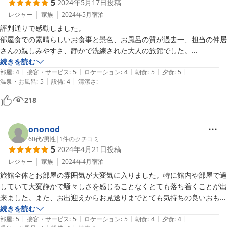
素晴らしい点をあげるときりがなく、これまでで一番と呼べる宿でし
5
2024年5月17日
投稿
た。設備・お風呂・料理、どれも秀逸ですがそれをさらに引き立ててい
レジャー
家族
2024年5月
宿泊
るのがスタッフの皆さんのあたたかい心遣いだなと感じました。担当し
評判通りで感動しました。

てくださった中居さんもとても感じがよく、快適に過ごすことができま
部屋食での素晴らしいお食事と景色、お風呂の質が過去一、担当の仲居
した。

さんの親しみやすさ、静かで洗練された大人の旅館でした。

また是非利用させていただきます。
自信を持ってお薦めできます。

続きを読む
|
|
|
|
|
次は紅葉時期に伺えれたらと思います。
部屋
:
4
接客・サービス
:
5
ロケーション
:
4
朝食
:
5
夕食
:
5
|
|
温泉・お風呂
:
5
設備
:
4
清潔さ
:
-
218
ononod
60代
/
男性
|
1
件のクチコミ
5
2024年4月21日
投稿
レジャー
家族
2024年4月
宿泊
旅館全体とお部屋の雰囲気が大変気に入りました。特に館内や部屋で過
していて大変静かで騒々しさを感じることなくとても落ち着くことが出
来ました。また、お出迎えからお見送りまでとても気持ちの良いおもて
なしでとてもすてきな旅行となりました、帰りは、女将さんと担当の仲
続きを読む
|
|
|
|
|
居さんにお見送り頂き車が見えなくなるまで手を振って頂いたのをバッ
部屋
:
5
接客・サービス
:
5
ロケーション
:
5
朝食
:
4
夕食
:
4