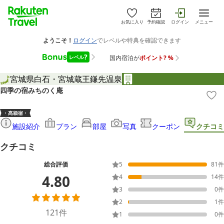
お気に入り
予約確認
ログイン
メニュー
宮城県
白石・宮城蔵王
鎌先温泉
四季の宿みちのく庵
施設紹介
プラン
部屋
写真
クーポン
クチコミ
クチコミ
総合評価
5
81
件
4.80
4
14
件
3
0
件
2
1
件
121
件
1
0
件