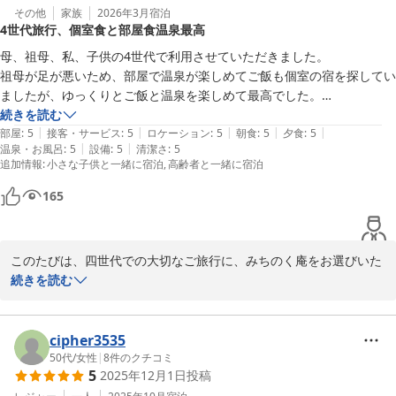
その他
家族
2026年3月
宿泊
4世代旅行、個室食と部屋食温泉最高
そのように感じていただけましたこと、何よりの励みでございま
す。

母、祖母、私、子供の4世代で利用させていただきました。

祖母が足が悪いため、部屋で温泉が楽しめてご飯も個室の宿を探してい
そして、お帰りの際に伺いましたお父様のお話が、今も心に残って
ましたが、ゆっくりとご飯と温泉を楽しめて最高でした。

おります。

子供用のご飯が、いわゆるお子様セットでなく大人のメニューと同じよ
続きを読む
|
|
|
|
|
うなものでとても嬉しかったです。
部屋
:
5
接客・サービス
:
5
ロケーション
:
5
朝食
:
5
夕食
:
5
以前より当庵へお越しになりたいと思ってくださっていたとのこ
|
|
温泉・お風呂
:
5
設備
:
5
清潔さ
:
5
追加情報
:
小さな子供と一緒に宿泊
高齢者と一緒に宿泊
と、そのお気持ちを思うと、胸がいっぱいになりました。

165
今回はご一緒にお迎えすることは叶いませんでしたが、お父様のお
心も少しでもこの宿に届いておりましたら幸いでございます。

このたびは、四世代での大切なご旅行に、みちのく庵をお選びいた
またいつの日か、静かな山あいの宿でお迎えできますことを、心よ
だき誠にありがとうございました。

続きを読む
りお待ち申し上げております。
四季の宿みちのく庵
お部屋の温泉や個室でのお食事を、皆さまでゆっくりとお楽しみい
2026-06-28
ただけたご様子を伺い、大変うれしく拝読いたしました。

cipher3535
50代
/
女性
|
8
件のクチコミ
5
2025年12月1日
投稿
当日のおばあさまの嬉しそうなお姿も、私どもにとって大変印象深