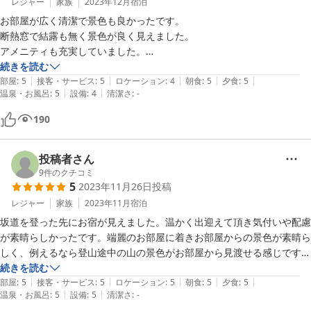
レジャー
家族
2023年12月
宿泊
お部屋が広く清潔で景色も良かったです。

断熱窓で結露も無く景色が良く見えました。

アメニティも充実していました。

客室係の方が新人さんということでしたが、とても丁寧で良かったで
続きを読む
|
|
|
|
|
す。

部屋
:
5
接客・サービス
:
5
ロケーション
:
4
朝食
:
5
夕食
:
5
|
|
温泉・お風呂
:
5
設備
:
4
清潔さ
:
-
食事も1品1品凝っていて美味しかったです。

190
先付の薯蕷豆腐にのっていた甘くないずんだや前菜の柿の使い方など、
初めての食べ方が多く、新しい発見があり楽しく食事ができました。

デザートの焼きリンゴと紅葉のジェラートは宿泊した宿のデザート中で
投稿者さん
過去一美味しかったです。

9
件のクチコミ
5
2023年11月26日
投稿
ウェルカムドリンク柚子ほうじ茶とソフトクリームも美味しかったで
す。

レジャー
家族
2023年11月
宿泊
(少食の私は満足でしたが、物足りないと感じる方もいるかもしれませ
坂道を登った先にお宿が見えました。温かく出迎えて頂き気付いや配慮
ん。)

が素晴らしかったです。端麗のお部屋に着きお部屋からの景色が素晴ら
しく、例えるなら登山途中の山の景色がお部屋から見渡せる感じです。
今回は12月の宿泊で景色が寒々しかったですが(冬山は冬山で良かった
更にお部屋の半露天風呂からも同じ景色が見え、マッサージチェアもあ
続きを読む
です)新緑の季節や紅葉の季節にもまた宿泊したいです。

|
|
|
|
|
り、写真以上にステキな部屋でした。また備え付けのアメニティにも気
部屋
:
5
接客・サービス
:
5
ロケーション
:
5
朝食
:
5
夕食
:
5
|
|
温泉・お風呂
:
5
設備
:
5
清潔さ
:
-
を遣っており、敏感肌の私でも合う、化粧品やシャンプーがあり助かり