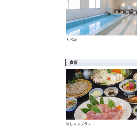
大浴場
食事
豚しゃぶプラン