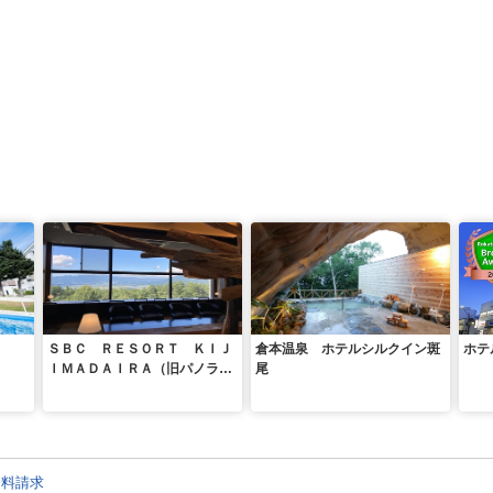
ＳＢＣ ＲＥＳＯＲＴ ＫＩＪ
倉本温泉 ホテルシルクイン斑
ホテ
ＩＭＡＤＡＩＲＡ（旧パノラマ
尾
ランド木島平）
資料請求