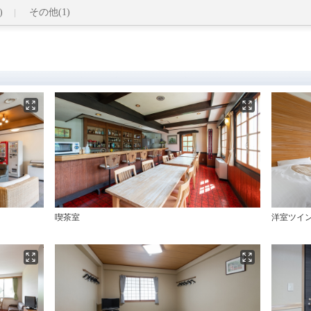
)
その他(1)
喫茶室
洋室ツイ