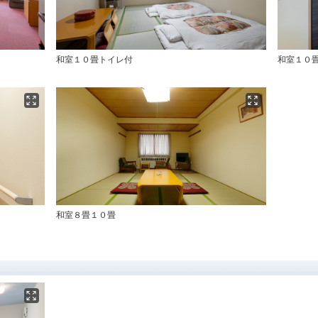
和室１０畳トイレ付
和室１０
和室８畳１０畳