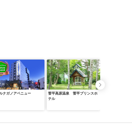
ルナガノアベニュー
菅平高原温泉 菅平プリンスホ
ホテルグリーンプ
テル