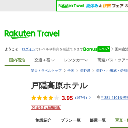
国内宿泊
交通＋宿
レンタカー
高速バス・ツア
楽天トラベルトップ
全国
長野県
長野・小布施・信州
戸隠高原ホテル
3.95
(
167
件)
〒381-4101長
施設紹介
プラン一覧
部屋一覧
写真・動