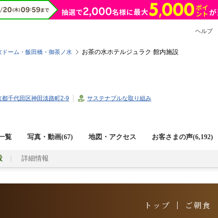
ヘルプ
お茶の水ホテルジュラク 館内施設
京ドーム・飯田橋・御茶ノ水
お気
3東京都千代田区神田淡路町2-9
サステナブルな取り組み
ー
海外旅行
遊び・体験
キャンプ場
割引クーポン
一覧
写真・動画(67)
地図・アクセス
お客さまの声(
6,192
)
設
詳細情報
トップ
ご朝食