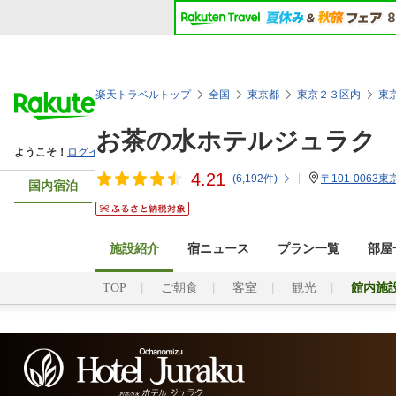
楽天トラベルトップ
全国
東京都
東京２３区内
東
お茶の水ホテルジュラク
4.21
(
6,192
件)
〒101-006
国内宿泊
交通＋宿
レンタカー
高速バス・ツア
施設紹介
宿ニュース
プラン一覧
部屋
TOP
ご朝食
客室
観光
館内施