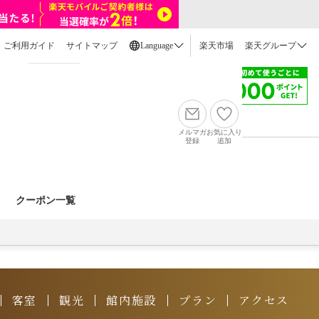
ご利用ガイド
サイトマップ
Language
楽天市場
楽天グループ
に入り
予約確認
ログイン
メニュー
メルマガ
お気に入り
登録
追加
ふるさと納税
旅行ガイド
その他
クーポン一覧
客室
観光
館内施設
プラン
アクセス