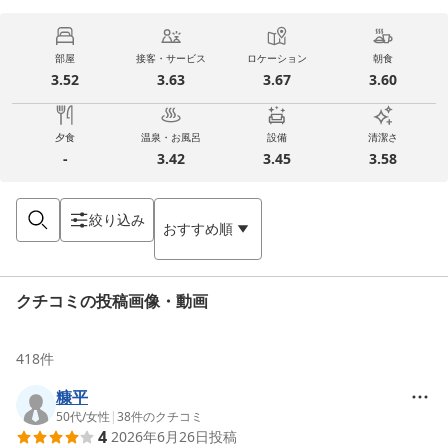
部屋
接客・サービス
ロケーション
朝食
3.52
3.63
3.67
3.60
夕食
温泉・お風呂
設備
清潔さ
-
3.42
3.45
3.58
絞り込み
おすすめ順
クチコミの投稿画像・動画
418
件
糠平
50代
/
女性
|
38
件のクチコミ
4
2026年6月26日
投稿