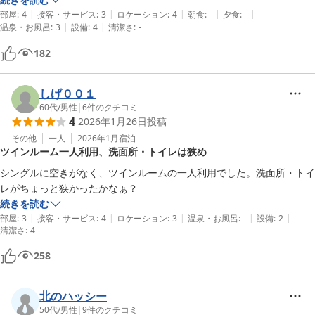
|
|
|
|
|
かったし、部屋で食べられるので時間や周囲に気にかけることもなかっ
部屋
:
4
接客・サービス
:
3
ロケーション
:
4
朝食
:
-
夕食
:
-
|
|
温泉・お風呂
:
3
設備
:
4
清潔さ
:
-
たのでこういう食事のとり方もいいかもと思った。部屋もゆったりして
キャリーケースの置き場にも悩むことがなくてよかった。
182
しげ００１
60代
/
男性
|
6
件のクチコミ
4
2026年1月26日
投稿
その他
一人
2026年1月
宿泊
ツインルーム一人利用、洗面所・トイレは狭め
シングルに空きがなく、ツインルームの一人利用でした。洗面所・トイ
レがちょっと狭かったかなぁ？
続きを読む
|
|
|
|
|
部屋
:
3
接客・サービス
:
4
ロケーション
:
3
温泉・お風呂
:
-
設備
:
2
清潔さ
:
4
258
北のハッシー
50代
/
男性
|
9
件のクチコミ