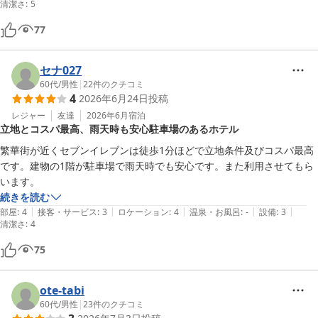
清潔さ
:
5
77
セナ027
60代
/
男性
|
22
件のクチコミ
4
2026年6月24日
投稿
レジャー
友達
2026年6月
宿泊
立地とコスパ最高、雨天時も安心駐車場のあるホテル
繁華街が近くセブンイレブンは徒歩1分ほどで立地条件及びコスパ最高
です。建物の1階が駐車場で雨天時でも安心です。また利用させてもら
います。
続きを読む
|
|
|
|
|
部屋
:
4
接客・サービス
:
3
ロケーション
:
4
温泉・お風呂
:
-
設備
:
3
清潔さ
:
4
75
ote-tabi
60代
/
男性
|
23
件のクチコミ