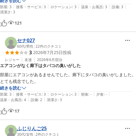
ルの宿は中々無いのでシーズンと価格によってはリピート確実です！
続きを読む
|
|
|
|
|
部屋
:
3
接客・サービス
:
3
ロケーション
:
3
温泉・お風呂
:
3
設備
:
3
清潔さ
:
3
121
セナ027
60代
/
男性
|
22
件のクチコミ
3
2026年7月25日
投稿
レジャー
友達
2026年6月
宿泊
エアコンがなく廊下はタバコの臭いがした
部屋にエアコンがあるませんでした。廊下にタバコの臭いがしました。
とても残念でした。
続きを読む
|
|
|
|
|
部屋
:
3
接客・サービス
:
3
ロケーション
:
3
朝食
:
-
夕食
:
-
|
|
温泉・お風呂
:
4
設備
:
2
清潔さ
:
3
17
ふじりんご25
30代
/
女性
|
2
件のクチコミ