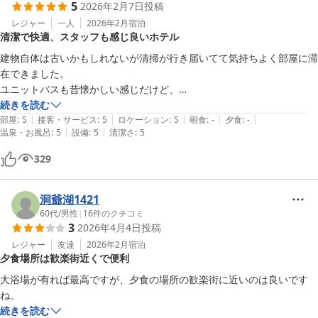
5
2026年2月7日
投稿
レジャー
一人
2026年2月
宿泊
清潔で快適、スタッフも感じ良いホテル
建物自体は古いかもしれないが清掃が行き届いてて気持ちよく部屋に滞
在できました。

ユニットバスも昔懐かしい感じだけど、

お湯の溜まるのが早くていいです。

続きを読む
|
|
|
|
|
デスクに付いているコンセントだけはだいぶ接触が悪くなっているよう
部屋
:
5
接客・サービス
:
5
ロケーション
:
5
朝食
:
-
夕食
:
-
|
|
温泉・お風呂
:
5
設備
:
5
清潔さ
:
5
で、

充電器を挿してもかなりゆるゆるで、気がついたら充電止まってたりし
329
たのであまり使えなかった。

洞爺湖1421
60代
/
男性
|
16
件のクチコミ
3
2026年4月4日
投稿
レジャー
友達
2026年2月
宿泊
夕食場所は歓楽街近くで便利
大浴場が有れば最高ですが、夕食の場所の歓楽街に近いのは良いです
ね。
続きを読む