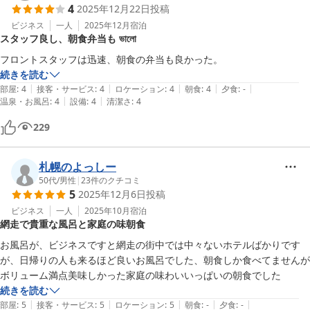
4
2025年12月22日
投稿
ビジネス
一人
2025年12月
宿泊
スタッフ良し、朝食弁当も ভালো
続きを読む
|
|
|
|
|
部屋
:
4
接客・サービス
:
4
ロケーション
:
4
朝食
:
4
夕食
:
-
|
|
温泉・お風呂
:
4
設備
:
4
清潔さ
:
4
229
札幌のよっしー
50代
/
男性
|
23
件のクチコミ
5
2025年12月6日
投稿
ビジネス
一人
2025年10月
宿泊
網走で貴重な風呂と家庭の味朝食
お風呂が、ビジネスですと網走の街中では中々ないホテルばかりです
が、日帰りの人も来るほど良いお風呂でした、朝食しか食べてませんが
ボリューム満点美味しかった家庭の味わいいっぱいの朝食でした
続きを読む
|
|
|
|
|
部屋
:
5
接客・サービス
:
5
ロケーション
:
5
朝食
:
-
夕食
:
-