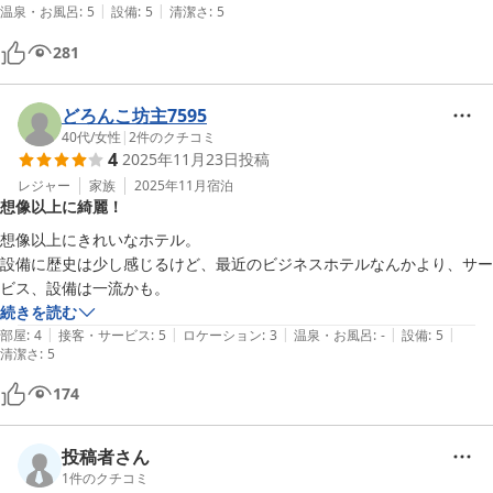
|
|
温泉・お風呂
:
5
設備
:
5
清潔さ
:
5
281
どろんこ坊主7595
40代
/
女性
|
2
件のクチコミ
4
2025年11月23日
投稿
レジャー
家族
2025年11月
宿泊
想像以上に綺麗！
想像以上にきれいなホテル。

設備に歴史は少し感じるけど、最近のビジネスホテルなんかより、サー
ビス、設備は一流かも。
続きを読む
|
|
|
|
|
部屋
:
4
接客・サービス
:
5
ロケーション
:
3
温泉・お風呂
:
-
設備
:
5
清潔さ
:
5
174
投稿者さん
1
件のクチコミ