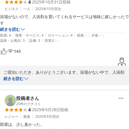
4
2025年10月31日
投稿
ビジネス
一人
2025年10月
宿泊
浴場がないので、入浴剤を置いてくれるサービスは地味に嬉しかったで
す
続きを読む
|
|
|
|
|
部屋
:
4
接客・サービス
:
4
ロケーション
:
4
朝食
:
-
夕食
:
-
|
|
温泉・お風呂
:
3
設備
:
3
清潔さ
:
-
143
ご宿泊いただき、ありがとうございます。浴場がない中で、入浴剤
をお楽しみいただけたとのこと、大変嬉しく思います。お客様にリ
続きを読む
ラックスしていただけるよう、少しでもお手伝いできたことを光栄
に感じております。

投稿者さん
今後もお客様にご満足いただけるサービスを提供できるよう努めて
25
件のクチコミ
4
2025年9月28日
投稿
まいりますので、ぜひまたのご利用をお待ちしております。貴重な
ご意見をいただき、ありがとうございました。
レジャー
家族
2025年9月
宿泊
部屋は、少し臭かった。

Ｔａｂｉｓｔ 網走セントラルホテル