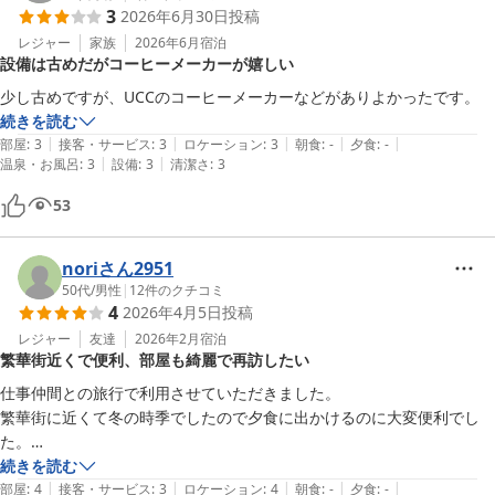
3
2026年6月30日
投稿
レジャー
家族
2026年6月
宿泊
設備は古めだがコーヒーメーカーが嬉しい
少し古めですが、UCCのコーヒーメーカーなどがありよかったです。
続きを読む
|
|
|
|
|
部屋
:
3
接客・サービス
:
3
ロケーション
:
3
朝食
:
-
夕食
:
-
|
|
温泉・お風呂
:
3
設備
:
3
清潔さ
:
3
53
noriさん2951
50代
/
男性
|
12
件のクチコミ
4
2026年4月5日
投稿
レジャー
友達
2026年2月
宿泊
繁華街近くで便利、部屋も綺麗で再訪したい
仕事仲間との旅行で利用させていただきました。

繁華街に近くて冬の時季でしたので夕食に出かけるのに大変便利でし
た。

大浴場がなかったのが残念でしたが、部屋は綺麗にリニューアルされて
続きを読む
|
|
|
|
|
いて、

部屋
:
4
接客・サービス
:
3
ロケーション
:
4
朝食
:
-
夕食
:
-