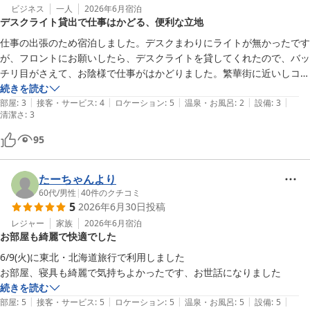
ビジネス
一人
2026年6月
宿泊
デスクライト貸出で仕事はかどる、便利な立地
仕事の出張のため宿泊しました。デスクまわりにライトが無かったです
が、フロントにお願いしたら、デスクライトを貸してくれたので、バッ
チリ目がさえて、お陰様で仕事がはかどりました。繁華街に近いしコン
ビニが隣なので、便利な立地で以前から利用させていただいています。
続きを読む
|
|
|
|
|
部屋
:
3
接客・サービス
:
4
ロケーション
:
5
温泉・お風呂
:
2
設備
:
3
清潔さ
:
3
95
たーちゃんより
60代
/
男性
|
40
件のクチコミ
5
2026年6月30日
投稿
レジャー
家族
2026年6月
宿泊
お部屋も綺麗で快適でした
6/9(火)に東北・北海道旅行で利用しました

お部屋、寝具も綺麗で気持ちよかったです、お世話になりました
続きを読む
|
|
|
|
|
部屋
:
5
接客・サービス
:
5
ロケーション
:
5
温泉・お風呂
:
5
設備
:
5