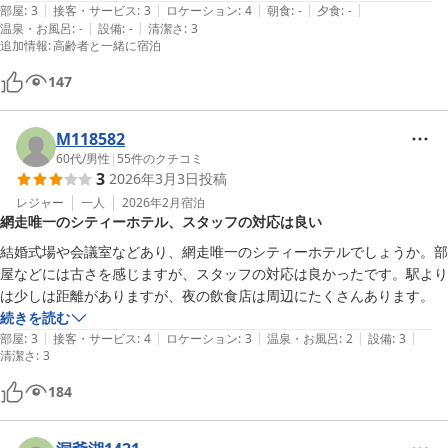
|
|
|
|
|
部屋
:
3
接客・サービス
:
3
ロケーション
:
4
朝食
:
-
夕食
:
-
|
|
温泉・お風呂
:
-
設備
:
-
清潔さ
:
3
追加情報
:
高齢者と一緒に宿泊
147
M118582
60代
/
男性
|
55
件のクチコミ
3
2026年3月3日
投稿
レジャー
一人
2026年2月
宿泊
網走唯一のシティーホテル、スタッフの対応は良い
結婚式場や会議室などあり、網走唯一のシティーホテルでしょうか。部
屋などには古さを感じますが、スタッフの対応は良かったです。駅より
は少しは距離がありますが、夜の飲食店は周辺にたくさんあります。
続きを読む
|
|
|
|
|
部屋
:
3
接客・サービス
:
4
ロケーション
:
3
温泉・お風呂
:
2
設備
:
3
清潔さ
:
3
184