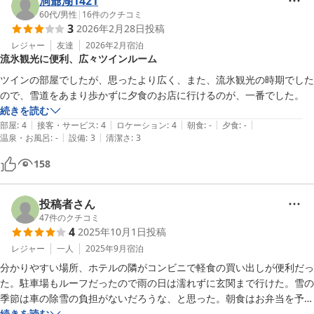
洞爺湖1421
60代
/
男性
|
16
件のクチコミ
3
2026年2月28日
投稿
レジャー
友達
2026年2月
宿泊
流氷観光に便利、広々ツインルーム
ツインの部屋でしたが、思ったより広く、また、流氷観光の時期でした
ので、雪道をあまり歩かずに夕食のお店に行けるのが、一番でした。
続きを読む
|
|
|
|
|
部屋
:
4
接客・サービス
:
4
ロケーション
:
4
朝食
:
-
夕食
:
-
|
|
温泉・お風呂
:
-
設備
:
3
清潔さ
:
3
158
投稿者さん
47
件のクチコミ
4
2025年10月1日
投稿
レジャー
一人
2025年9月
宿泊
分かりやすい場所、ホテルの隣がコンビニで軽食の買い出しが便利だっ
た。駐車場もルーフだったので雨の日は濡れずに玄関まで行けた。雪の
季節は車の除雪の負担がないだろうな、と思った。朝食はお弁当を予約
した時、冷めたお弁当かと思っていたら、温かくてそれだけでもおいし
続きを読む