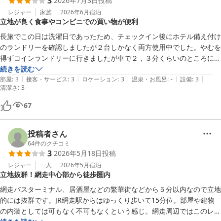
3
2026年7月3日
投稿
レジャー
家族
2026年6月
宿泊
立地が良く食事やコンビニでの買い物が便利
長旅でこの日は洗濯日であったため、チェックイン後にホテル備え付け
のランドリーを確認しましたが２台しかなく両方使用中でした。やむを
得ずコインランドリーに行きましたが車で２，３分くらいのところにあ
り近くて助かりました。また夕食も徒歩１分で行けるお店を予約してお
続きを読む
|
|
|
|
|
いて食事をゆっくり楽しめました。古いホテルでしたが立地条件的にす
部屋
:
3
接客・サービス
:
3
ロケーション
:
3
温泉・お風呂
:
-
設備
:
3
清潔さ
:
3
ごく便利なところにありコンビニも隣にあります。料金も比較的安かっ
たのでそういう意味で満足ですが、ホテルそのものに取り立てて評価す
67
るようなところはない印象です。部屋にオットマン付のソファが一つ備
え付けられてましたが、ゆったりくつろげてありがたかったです。
投稿者さん
64
件のクチコミ
3
2026年5月18日
投稿
レジャー
一人
2026年5月
宿泊
立地抜群！網走中心部から徒歩圏内
網走バスターミナル、居酒屋などの繁華街などから５分以内なので立地
的には抜群です。JR網走駅からはゆっくり歩いて15分位。部屋や建物
の内装としては可もなく不可もなくという感じ。網走周辺ではこのレベ