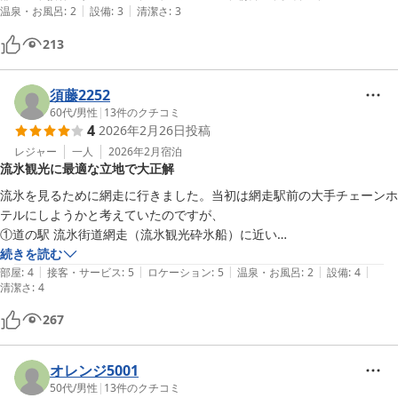
|
|
温泉・お風呂
:
2
設備
:
3
清潔さ
:
3
清潔感があり大変良かったです。

今度は家族でまた利用したいと思います。
213
須藤2252
60代
/
男性
|
13
件のクチコミ
4
2026年2月26日
投稿
レジャー
一人
2026年2月
宿泊
流氷観光に最適な立地で大正解
流氷を見るために網走に行きました。当初は網走駅前の大手チェーンホ
テルにしようかと考えていたのですが、

①道の駅 流氷街道網走（流氷観光砕氷船）に近い

②飲食店街に近い

続きを読む
|
|
|
|
|
③網走バスターミナルに近い

部屋
:
4
接客・サービス
:
5
ロケーション
:
5
温泉・お風呂
:
2
設備
:
4
清潔さ
:
4
というロケーションを考えこちらのホテルにしました。

結果「大正解」

267
お風呂がユニットバスだということを除けば、皆さんご満足されるので
は、と思います。
オレンジ5001
50代
/
男性
|
13
件のクチコミ