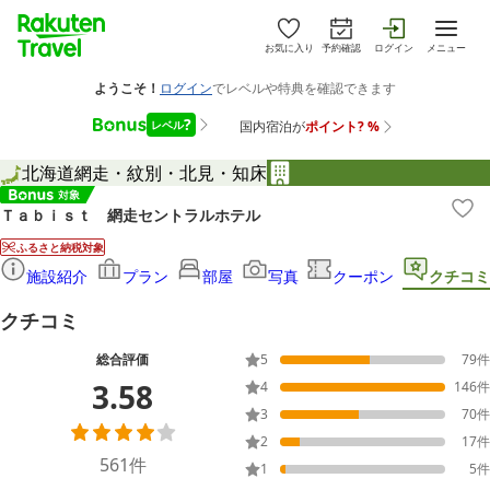
お気に入り
予約確認
ログイン
メニュー
北海道
網走・紋別・北見・知床
Ｔａｂｉｓｔ 網走セントラルホテル
ふるさと納税対象
施設紹介
プラン
部屋
写真
クーポン
クチコミ
クチコミ
総合評価
5
79
件
3.58
4
146
件
3
70
件
2
17
件
561
件
1
5
件