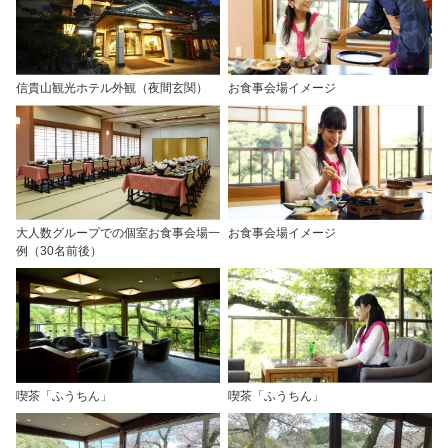
信貴山観光ホテル外観（夜間玄関）
お食事会場イメージ
大人数グループでの個室お食事会場一
お食事会場イメージ
例（30名前後）
喫茶「ふうちん」
喫茶「ふうちん」