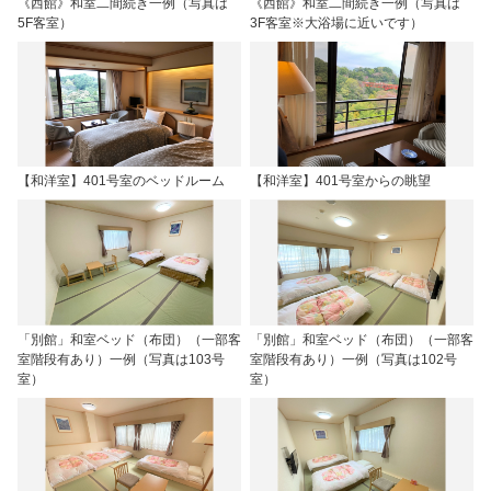
《西館》和室二間続き一例（写真は
《西館》和室二間続き一例（写真は
5F客室）
3F客室※大浴場に近いです）
【和洋室】401号室のベッドルーム
【和洋室】401号室からの眺望
「別館」和室ベッド（布団）（一部客
「別館」和室ベッド（布団）（一部客
室階段有あり）一例（写真は103号
室階段有あり）一例（写真は102号
室）
室）