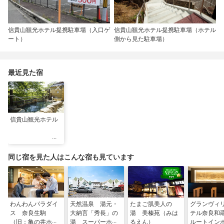
信貴山観光ホテル提携駐車場（入口ゲ
信貴山観光ホテル提携駐車場（ホテル
ート）
側から見た駐車場）
最近見た宿
信貴山観光ホテル
同じ宿を見た人はこんな宿も見ています
わんわんパラダイ
天然温泉 湯元・
たまご肌美人の
グランヴィ
ス 奈良生駒
大納言「秀長」の
湯 美榛苑（みは
テル奈良和
（旧：亀の井ホテ
湯 スーパーホテ
るえん）
ルートイン