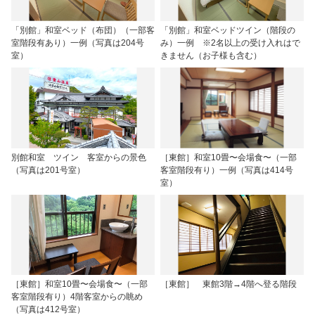
「別館」和室ベッド（布団）（一部客
「別館」和室ベッドツイン（階段の
室階段有あり）一例（写真は204号
み）一例 ※2名以上の受け入れはで
室）
きません（お子様も含む）
別館和室 ツイン 客室からの景色
［東館］和室10畳〜会場食〜（一部
（写真は201号室）
客室階段有り）一例（写真は414号
室）
［東館］和室10畳〜会場食〜（一部
［東館］ 東館3階→4階へ登る階段
客室階段有り）4階客室からの眺め
（写真は412号室）