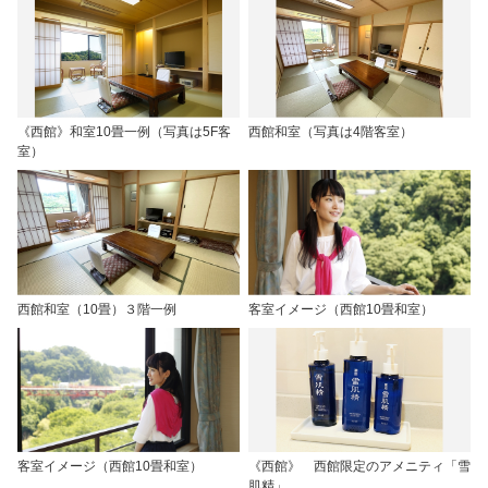
《西館》和室10畳一例（写真は5F客
西館和室（写真は4階客室）
室）
西館和室（10畳）３階一例
客室イメージ（西館10畳和室）
客室イメージ（西館10畳和室）
《西館》 西館限定のアメニティ「雪
肌精」