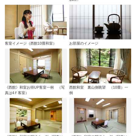
客室イメージ（西館10畳和室）
お部屋のイメージ
《西館》和室お得UP客室一例 （写
西館和室 裏山側眺望 （10畳）一
真は4Ｆ客室）
例