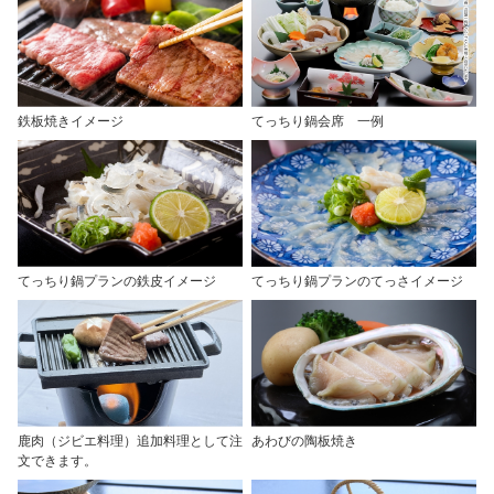
鉄板焼きイメージ
てっちり鍋会席 一例
てっちり鍋プランの鉄皮イメージ
てっちり鍋プランのてっさイメージ
鹿肉（ジビエ料理）追加料理として注
あわびの陶板焼き
文できます。