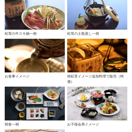
松茸の牛スキ鍋一例
松茸の土瓶蒸し一例
お食事イメージ
焼松茸イメージ追加料理で販売（時
価）
朝食一例
お子様会席イメージ