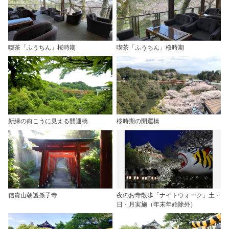
喫茶「ふうちん」桜時期
喫茶「ふうちん」桜時期
新緑の向こうに見える開運橋
桜時期の開運橋
信貴山朝護孫子寺
夜のお寺散歩「ナイトウォーク」土・
日・月実施（年末年始除外）