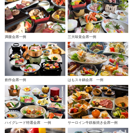
満腹会席一例
三大味覚会席一例
創作会席一例
はもスキ鍋会席 一例
ハイグレード特選会席 一例
サーロイン牛鉄板焼き会席一例