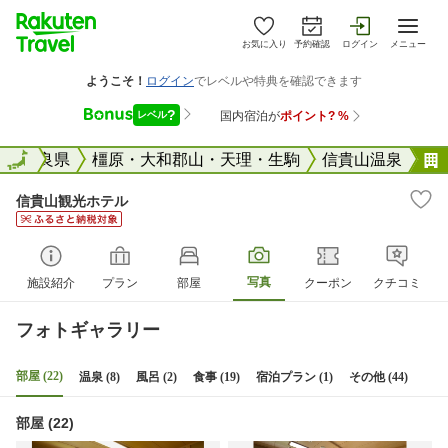
お気に入り
予約確認
ログイン
メニュー
全国
奈良県
全国
橿原・大和郡山・天理・生駒
信貴山温泉
信貴山観光ホテル
写真
施設紹介
プラン
部屋
クーポン
クチコミ
フォトギャラリー
部屋 (22)
温泉 (8)
風呂 (2)
食事 (19)
宿泊プラン (1)
その他 (44)
部屋 (22)