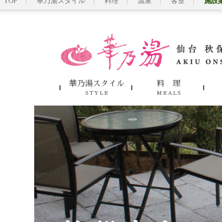
TOP
華乃湯スタイル
料理
温泉
客室
施設
華乃湯スタイル
料 理
STYLE
MEALS