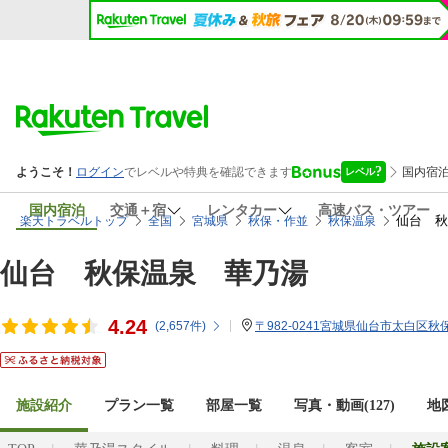
国内宿泊
交通＋宿
レンタカー
高速バス・ツアー
仙台 秋
楽天トラベルトップ
全国
宮城県
秋保・作並
秋保温泉
仙台 秋保温泉 華乃湯
4.24
(
2,657
件)
〒982-0241宮城県仙台市太白区秋
施設紹介
プラン一覧
部屋一覧
写真・動画(127)
地