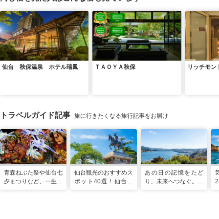
仙台 秋保温泉 ホテル瑞鳳
ＴＡＯＹＡ秋保
リッチモン
トラベルガイド記事
旅に行きたくなる旅行記事をお届け
青森ねぶた祭や仙台七
仙台観光のおすすめス
あの日の記憶をたど
夕まつりなど、一生に
ポット40選！仙台旅
り、未来へつなぐ。宮
一度は行きたい！東北
行の見どころ全制覇！
城の震災遺構と海街の
の夏祭り
魅力を巡る旅