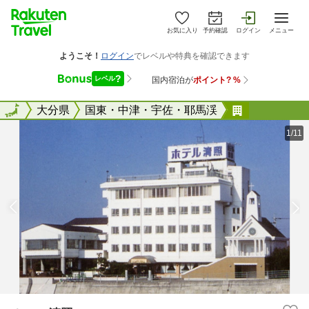
お気に入り
予約確認
ログイン
メニュー
全国
全国
大分県
国東・中津・宇佐・耶馬渓
ホテル清照
1/11