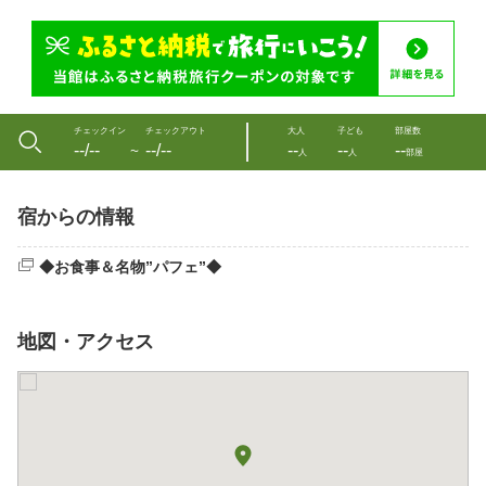
チェックイン
チェックアウト
大人
子ども
部屋数
--/--
--/--
--
--
--
〜
人
人
部屋
宿からの情報
◆お食事＆名物”パフェ”◆
地図・アクセス