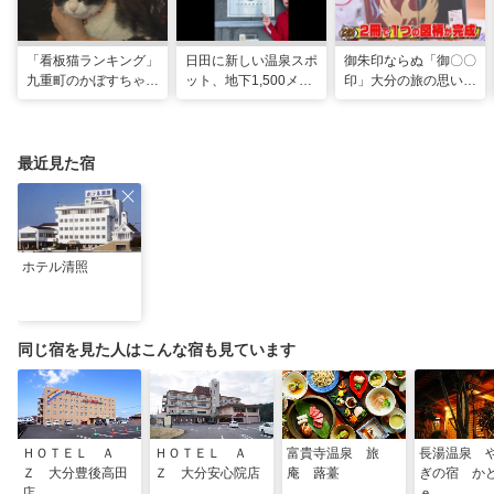
「看板猫ランキング」
日田に新しい温泉スポ
御朱印ならぬ「御〇〇
九重町のかぼすちゃ
ット、地下1,500メー
印」大分の旅の思い出
ん、悲願の全国2位に
トルから沸く大地の恵
のコレクション
み
最近見た宿
ホテル清照
同じ宿を見た人はこんな宿も見ています
ＨＯＴＥＬ Ａ
ＨＯＴＥＬ Ａ
富貴寺温泉 旅
長湯温泉 
Ｚ 大分豊後高田
Ｚ 大分安心院店
庵 蕗薹
ぎの宿 か
店
ｅ