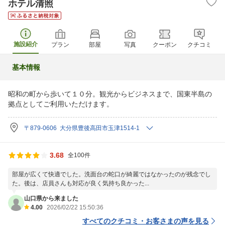
ホテル清照
施設紹介
プラン
部屋
写真
クーポン
クチコミ
基本情報
昭和の町から歩いて１０分。観光からビジネスまで、国東半島の
拠点としてご利用いただけます。
〒879-0606 大分県豊後高田市玉津1514-1
3.68
全100件
部屋が広くて快適でした。洗面台の蛇口が綺麗ではなかったのが残念でし
た。後は、店員さんも対応が良く気持ち良かった...
山口県から来ました
4.00
2026/02/22 15:50:36
すべてのクチコミ・お客さまの声を見る