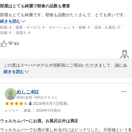
一方で、お風呂が少し狭かったとのご指摘につきましては、ご不便
ごしくださいませ。

部屋はとても綺麗で朝食の品数も豊富
をおかけいたしました。

次回もキット387様にお会いできる日をスタッフ一同楽しみにお待
部屋もとても綺麗です。朝食も品数がたくさんで、とても良いです。
当館では限られたスペースの中で快適にお過ごしいただけるよう、
ちしております。

続きを読む
設備やアメニティに工夫を重ねておりますが、今後もいただいたご
|
|
|
|
|
部屋
:
4
接客・サービス
:
4
ロケーション
:
4
朝食
:
4
温泉・お風呂
:
4
意見を参考にサービス向上に努めてまいります。　

スーパーホテル大垣駅前

|
設備
:
4
清潔さ
:
4
支配人
全室ワイドベッドや8種類から選べる枕、快適な睡眠環境など、ど
63
スーパーホテル大垣駅前
のようなご滞在にもご満足いただけるよう設備を整えております。

2026-07-27
また、朝食はオーガニックサラダや焼き立てパンなど、健康を意識
した和洋バイキングをご用意しておりますので、次回もぜひ朝のひ
この度はスーパーホテル大垣駅前にご宿泊いただきまして、誠にあ
とときをゆっくりお楽しみいただけますと幸いです。　

りがとうございます。

続きを読む
ご投稿いただきましたこと、心より御礼申し上げます。

お部屋について「とても綺麗」とのお言葉をいただき、清掃スタッ
連日厳しい暑さが続いておりますので、どうぞ熱中症などにもお気
フ一同大変嬉しく、今後の励みとなります。

めしこ402
を付けてお過ごしくださいませ。

また、朝食についても「品数がたくさんで、とても良い」とご満足
40代
/
女性
|
6
件のクチコミ
次回もまたお会いできる日をスタッフ一同心よりお待ちしておりま
4
2026年6月1日
投稿
いただけたご様子を拝見し、大変光栄に感じております。

す。

当館自慢の健康和洋バイキングでは、オーガニックサラダなど栄養
レジャー
家族
2026年5月
宿泊
と美味しさにこだわっており、一日の活力をチャージしていただけ
スーパーホテル大垣駅前

ウェルカムバーにお酒。お風呂以外は満足
るよう心掛けております。

支配人
ウェルカムバーでお酒が楽しめるのにはビックリした。大垣城という名