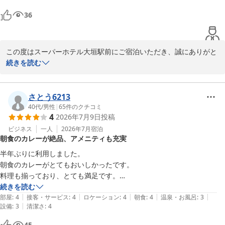
今後もより快適にお過ごしいただけるよう、いただいたご意見を参
スーパーホテル大垣駅前
36
考に努めてまいります。

2026-08-03
宿泊の際には大垣駅北口のショッピングモールでのお買い物も楽し
まれたご様子が伺え、旅のご予定に便利な立地と感じていただけた
この度はスーパーホテル大垣駅前にご宿泊いただき、誠にありがと
ようで幸いです。

うございます。

続きを読む
当館自慢の無料健康朝食や選べる枕など、滞在をより心地よくお過
心より御礼申し上げます。

ごしいただけるサービスもぜひご利用いただきたいと存じます。

朝食ビュッフェについて「一つ一つの味は美味しかった」とのお言
さとう6213
重ねてご投稿に感謝申し上げます。

葉を頂戴し、大変光栄でございます。

40代
/
男性
|
65
件のクチコミ
4
2026年7月9日
投稿
陽射しがますます強くなる時期、岐阜県大垣も蒸し暑い日が続いて
当ホテルの健康朝食バイキングは、オーガニックサラダなど、体に
おります。

嬉しいメニューをバランス良く取り揃えております。

ビジネス
一人
2026年7月
宿泊
朝食のカレーが絶品、アメニティも充実
お体にお気をつけて、緩和曲線様にまたお越しいただけますことを
内容にご満足いただけたようで安心いたしました。

スタッフ一同心よりお待ちしております。

半年ぶりに利用しました。

また、フロント前のアメニティにつきまして「満足」とのお声をい
朝食のカレーがとてもおいしかったです。

スーパーホテル大垣駅前

ただき何よりでございます。

料理も揃っており、とても満足です。

支配人
オリジナルアメニティもご用意しており、ご滞在がより快適になる
以前は大垣たまごがありましたが、今回はなくて残念でした。季節的な
続きを読む
よう今後も努めてまいります。

|
|
|
|
|
理由であれば、仕方ないと思いますが、次回宿泊する際にはあるとうれ
部屋
:
4
接客・サービス
:
4
ロケーション
:
4
朝食
:
4
温泉・お風呂
:
3
スーパーホテル大垣駅前
|
設備
:
3
清潔さ
:
4
しいです。

2026-07-28
「この料金でこの内容ならまた行きたい」とご記載くださったこと
45