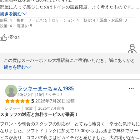
チェックイン時にお選びいただける高さや硬さの異なる枕、またバ
部屋に入って感心したのはトイレの設置確度。よく考えたものです。

リエーション豊かなアメニティについて「選ぶのが楽しい」とのお
朝食の健康を重視したもので、ありがたかったです。
続きを読む
声も頂戴し大変嬉しく思います。

|
|
|
|
|
部屋
:
4
接客・サービス
:
5
ロケーション
:
4
朝食
:
4
温泉・お風呂
:
3
スーパーホテルでは、健康和洋バイキング朝食や快適な睡眠環境作
|
設備
:
4
清潔さ
:
5
りにも力を入れており、幅広いお客様にご満足いただけるようサー
21
ビス向上に努めております。

お忙しい中クチコミをご投稿いただきまして、誠にありがとうござ
います。

この度はスーパーホテル大垣駅前にご宿泊いただき、誠にありがと
梅雨の始まりで蒸し暑い日々が続きますが、季節の変わり目、お体
うございます。

続きを読む
に気を付けてお過ごしくださいませ。

暑い中お越しいただき、ウェルカムドリンクの充実に感激されたと
次回もまた、めしこ402様にお会いできる日をスタッフ一同心より
のこと、大変嬉しく拝読いたしました。

お待ちしております。

ラッキーまーちゃん1985
ご到着時の一杯が少しでもお客様のリフレッシュにつながったので
60代
/
女性
|
16
件のクチコミ
5
2026年7月28日
投稿
スーパーホテル大垣駅前　

あれば、私どもも光栄でございます。

支配人
また、ご入室の際にトイレの設置角度をご評価いただき、お褒めの
レジャー
家族
2026年7月
宿泊
スタッフの対応と無料サービスが最高！
言葉を賜りありがとうございます。

スーパーホテル大垣駅前
快適さや使いやすさを追求したデザインがお客様に伝わったこと、
フロントや朝食のスタッフの対応が、とても心地良く、幸せな気持ちに
2026-06-10
大変励みになります。

なりました。ソフトドリンクに加えて17:00からはお酒まで無料でサー
ビスがあり、コスパの良さはピカイチだと感じました。大浴場がなかっ