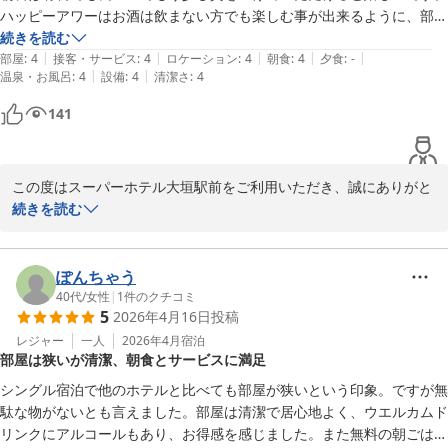
ださりありがとうございます。

ハッピーアワーはお酒は飲まない方でも楽しむ事が出来るように、部屋
朝食は全プラン無料でご提供しておりますので目的地まで元気にご
にソフトドリンクを持ち込めるようにして欲しい。現状の紙コップでは
続きを読む
出発していただけます。

|
|
|
|
|
小さ過ぎて持ち歩くとこぼしてしまいそう。また少量しかドリンクを入
部屋
:
4
接客・サービス
:
4
ロケーション
:
4
朝食
:
4
夕食
:
-
ドリンクバーのアルコールは毎日17時から、ジュース等は15時から
|
|
温泉・お風呂
:
4
設備
:
4
清潔さ
:
4
れる事ができません。私は一杯だけで良いので、もう少し大きなコップ
お召し上がりいただけ、多くのお客様からもご好評をいただいてお
141
ります。

お忙しい中でのご投稿、心より感謝申し上げます。

春の陽気が心地よい季節となりました。

この度はスーパーホテル大垣駅前をご利用いただき、誠にありがと
また岐阜西濃の美しい景色もお楽しみいただければと存じます。

うございます。

続きを読む
次回もスタッフ一同、とんちき0123様のお越しを心よりお待ちして
おります。

朝食の質やソフトドリンクのご提供方法についてご意見を頂きご期
待に沿うことができず申し訳ございませんでした。

ぽんちゃう
スーパーホテル大垣駅前　

皆さまにより快適にお過ごしいただけるよう、今後の参考にさせて
40代
/
女性
|
1
件のクチコミ
5
2026年4月16日
投稿
支配人
いただきます。

レジャー
一人
2026年4月
宿泊
スーパーホテル大垣駅前
部屋は狭いが清潔、朝食とサービスに満足
一方でお部屋を綺麗に清掃していたことや、ゆったりとお過ごしい
2026-04-06
ただけたとのお言葉を頂戴し、大変嬉しく拝読いたしました。

シングル宿泊で他のホテルと比べても部屋が狭いという印象。ですが無
 当ホテルは全室ダブルベッドを完備しており、客室も環境に配慮し
駄な物がないとも言えました。部屋は清潔で居心地よく、ウエルカムド
た設計にこだわることで、ご滞在中は心地よくお過ごしいただける
リンクにアルコールもあり、お得感を感じました。また無料の朝ごはん