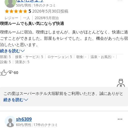
皆様にさらにご満足いただけるよう、これからも努力してまいりま
当館の朝食は、オーガニックサラダや栄養バランスを重視したメニ
50代
/
男性
|
1
件のクチコミ
5
2026年5月30日
投稿
す。

ューなど、健康志向のバイキングでご用意しており、お楽しみいた
だけたご様子で何よりでございます。

レジャー
一人
2026年5月
宿泊
喫煙ルームでも臭い気にならず快適
ルビーのママ様のまたのご利用をスタッフ一同心よりお待ちしてお
またウェルカムバーもご満足いただけ大変うれしく思います。

ります。

お好きなドリンクで一息つきながらゆっくりとお過ごしいただけま
喫煙ルームに宿泊。喫煙はしませんが、臭いがほとんどなく、快適に過
したら幸いでございます。

ごすことができました。部屋もキレイでした。また、機会があったら宿
スーパーホテル大垣駅前

支配人
このような嬉しいご感想と共に次回へのご期待をお寄せくださり、
続きを読む
心より感謝申し上げます。

|
|
|
|
|
部屋
:
5
接客・サービス
:
5
ロケーション
:
5
朝食
:
-
温泉・お風呂
:
-
スーパーホテル大垣駅前
|
設備
:
5
清潔さ
:
5
2026-06-27
大垣周辺も梅雨入りとなり、湿気が高くなってまいりました。

60
お体にはどうぞご自愛いただき、またお近くにお越しの際はぜひお
立ち寄りくださいませ。

時の旅人5096様のまたのお越しをスタッフ一同心よりお待ちしてお
ります。

この度はスーパーホテル大垣駅前をご利用いただき、誠にありがと
うございます。

続きを読む
スーパーホテル大垣駅前　

喫煙ルームをご利用いただきながらも、タバコの臭いがほとんど気
支配人
にならなかったとのことで、快適にお過ごしいただけたことに安心
いたしました。

sh6309
スーパーホテル大垣駅前
また、お部屋が綺麗とお褒めいただき、スタッフ一同、日頃の清
60代
/
男性
|
17
件のクチコミ