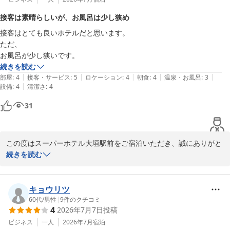
は、スタッフ一同の励みになります。

接客は素晴らしいが、お風呂は少し狭め
今後とも、お客様がご滞在中に安心してお過ごしいただける雰囲気
接客はとても良いホテルだと思います。

作りに努めてまいります。

ただ、

お風呂が少し狭いです。
また、健康朝食につきましては、カレーやコーヒーを美味しくお召
続きを読む
し上がりいただけて何よりでございます。

|
|
|
|
|
部屋
:
4
接客・サービス
:
5
ロケーション
:
4
朝食
:
4
温泉・お風呂
:
3
お味噌汁はご期待に添えず申し訳ございません。

|
設備
:
4
清潔さ
:
4
今後もご意見を参考に、皆様にご満足いただける朝食を目指してま
いります。

31
お部屋やバスルームの清潔感、設備面など快適にお過ごしいただけ
たとのご感想をいただき安心いたしました。

この度はスーパーホテル大垣駅前をご宿泊いただき、誠にありがと
当ホテルでは、全室ダブルベッドを備え、駅から徒歩約5分とアク
うございます。

続きを読む
セスの良い立地も特徴のひとつです。

お仕事や観光など、さまざまな滞在スタイルでご利用いただければ
ご滞在中、当ホテルの接客をお褒めいただき「接客はとても良いホ
幸いでございます。

テル」とのお言葉を賜り、大変光栄に存じます。

キョウリツ
スタッフ一同、心からのおもてなしでお迎えすることを大切にして
60代
/
男性
|
9
件のクチコミ
改めまして、貴重なお時間を割いてクチコミをご投稿いただき感謝
4
2026年7月7日
投稿
おりますので、温かいお言葉は大きな励みとなります。　

申し上げます。

ビジネス
一人
2026年7月
宿泊
全国的に蒸し暑い日が続きますが、どうぞお体にお気をつけてお過