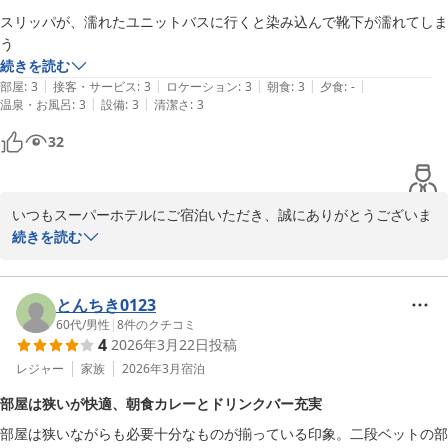
スーパーホテル大垣駅前
また、「朝食は種類が豊富で美味しかったです。特にパンが美味し
スリッパが、濡れたユニットバスに行くと染み込んで靴下が濡れてしま
2026-06-03
かったと思います」とのお言葉をありがとうございます。

う
お口に合いましたこと、スタッフ一同大変うれしく思っておりま
続きを読む
す。

|
|
|
|
|
部屋
:
3
接客・サービス
:
3
ロケーション
:
3
朝食
:
3
夕食
:
-
さらにソフトドリンクのサービスや、夕刻からのアルコールサービ
|
|
温泉・お風呂
:
3
設備
:
3
清潔さ
:
3
スについてもご満足いただき、ラウンジタイムを楽しんでいただけ
32
たご様子が伝わり、励みとなりました。

貴重なお時間を割いてクチコミをご投稿いただき、心より感謝申し
上げます。

いつもスーパーホテルにご宿泊いただき、誠にありがとうございま
大垣はこれから夏本番を迎え、日中は暑くても夜風が心地よい季節
す。

続きを読む
となりました。

どうぞご体調にはお気を付けてお過ごしくださいませ。

スリッパが濡れたユニットバスに行くと染み込んで靴下が濡れてし
次回のお越しををスタッフ一同心よりお待ちしております。

まったとのご指摘をいただき、ご不便をおかけし申し訳ございませ
とんちき0123
んでした。

60代
/
男性
|
8
件のクチコミ
4
2026年3月22日
投稿
スーパーホテル大垣駅前　

お客様からいただいたご意見は、今後の快適なご滞在のため大切に
支配人
参考とさせていただきます。

レジャー
家族
2026年3月
宿泊
スーパーホテル大垣駅前
部屋は狭いが快適、朝食カレーとドリンクバー充実
スーパーホテルはお好みに合わせてお選びいただける枕、健康朝食
2026-06-03
部屋は狭いながらも必要十分なものが揃っている印象。二段ベットの部
バイキングなど、お客様がリラックスしてお休みいただけるよう心