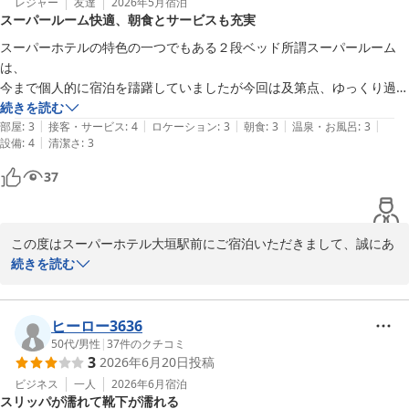
また、朝食につきましては「地の物もあり堪能できた」とのお声を
レジャー
友達
2026年5月
宿泊
スーパールーム快適、朝食とサービスも充実
スーパーホテル大垣駅前

頂戴し、重ねて感謝申し上げます。

支配人
当ホテルの健康和洋バイキング朝食は、地元岐阜の食材を取り入れ
スーパーホテルの特色の一つでもある２段ベッド所謂スーパールーム
ており、オーガニック野菜など、毎朝心を込めてご用意しておりま
は、

スーパーホテル大垣駅前
す。

今まで個人的に宿泊を躊躇していましたが今回は及第点、ゆっくり過ご
2026-06-03
充実した朝のひとときをお楽しみいただけましたら幸いでございま
し身体を休める事が出来ました。

続きを読む
す。

|
|
|
|
|
部屋はスーパールーム故狭く圧迫感を感じ、ユニットバスも相応の広さ
部屋
:
3
接客・サービス
:
4
ロケーション
:
3
朝食
:
3
温泉・お風呂
:
3
さらに、JR大垣駅から徒歩5分という立地を活かし出張や観光にも
|
設備
:
4
清潔さ
:
3
だったが、

便利にご利用いただけるほか、全室ワイドベッドや天然ヒノキの香
シャワーを浴びた後の火照った身体を冷やすエアコンが強力に効き、

37
り漂うロビーもご好評いただいております。

初夏でまだ慣れていない時期の暑さにはとても過ごしやすかったです。

ご多忙の中クチコミをご投稿いただきまして、誠にありがとうござ
朝食は種類が豊富で美味しかったです。特にパンが美味しかったと思い
いました。

ます。

この度はスーパーホテル大垣駅前にご宿泊いただきまして、誠にあ
ソフトドリンクサービスが長い時間対応しており加えて夕刻からのアル
これから梅雨入りの時期となりますが、大垣も雨に映える新緑が美
りがとうございます。

続きを読む
コールのサービスも大変良かったです。
しい季節です。

快適にお過ごしいただけたとのご感想や、数々のお褒めの言葉を頂
また季節折々の大垣をsh6309様にお楽しみいただけます日を、心
戴し、大変うれしく拝読いたしました。

よりお待ちしております。

お部屋に関しましては、スーパールームのサイズやユニットバスの
ヒーロー3636
広さで圧迫感をお感じになったとのこと、貴重なご感想ありがとう
50代
/
男性
|
37
件のクチコミ
3
2026年6月20日
投稿
スーパーホテル大垣駅前　

ございます。

支配人
その中でも、ゆっくり過ごし身体を休めることができた、との事で
ビジネス
一人
2026年6月
宿泊
スリッパが濡れて靴下が濡れる
安心いたしました。
