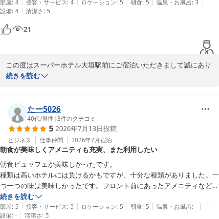
|
|
|
|
|
の便器が小さめなので、体格のいい人にはちょっときついでしょう。欲
部屋
:
4
接客・サービス
:
4
ロケーション
:
5
朝食
:
5
温泉・お風呂
:
3
一方で、大浴場がなかった点につきましてはご期待に添えず申し訳
|
設備
:
4
清潔さ
:
5
を言えば、スーツケースを置くバゲージラックがあると助かるのです
ございません。

が。

21
快適にご滞在いただけるよう、客室のベッドや寝具、枕のバリエー
ションなどでリラックスしていただける環境づくりに努めておりま
す。

また、駐車場に関しまして、フロントスタッフが近隣のリーズナブ
この度はスーパーホテル大垣駅前にご宿泊いただきまして誠にあり
ルな駐車場をご案内できたことでお役に立てたようで安心いたしま
がとうございます。

続きを読む
した。

また、貴重なお時間をいただいてのご投稿、心より感謝申し上げま
す。

この度はご宿泊後のお忙しい中、貴重なご投稿をお寄せいただき心
たー5026
より感謝申し上げます。

大垣でのご滞在が三度目とのことで、引き続き当館をお選びくださ
40代
/
男性
|
3
件のクチコミ
5
2026年7月13日
投稿
スーパーホテル大垣駅前は名古屋や岐阜市からもアクセスしやす
り大変光栄に存じます。

く、観光やビジネスの拠点におすすめでございます。

駅から近くショッピングにも便利である点や、施設の新しさや清潔
ビジネス
仕事仲間
2026年7月
宿泊
朝食が美味しくアメニティも充実、また利用したい
暑さの厳しい日々が続きますが、どうぞお身体にお気をつけてお過
さについてお褒めいただき、スタッフ一同大変嬉しく拝読いたしま
ごしくださいませ。

した。

朝食ビュッフェが美味しかったです。

次回もラッキーまーちゃん1985様にお会いできますことをスタッフ
また、「どこでも安定のスーパーホテル規格」とお感じいただけた
種類は高いホテルには負けるかもですが、十分な種類がありました。一
一同楽しみにお待ちしております。

こと、ありがたく思います。

つ一つの味は美味しかったです。フロント前にあったアメニティなども
満足です。この料金でこの内容ならまたいきたいです。
続きを読む
スーパーホテル大垣駅前

一方で、バスルームの便器サイズやバゲージラックについてご不便
|
|
|
|
|
部屋
:
5
接客・サービス
:
5
ロケーション
:
5
朝食
:
5
温泉・お風呂
:
-
支配人
をおかけいたしました。

|
設備
:
-
清潔さ
:
5