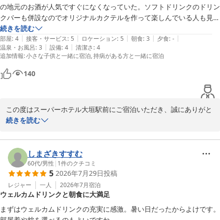
スーパーホテル大垣駅前
の地元のお酒が人気ですぐになくなっていた。ソフトドリンクのドリン
このように温かいご感想をお寄せくださり、心より感謝申し上げま
クバーも併設なのでオリジナルカクテルを作って楽しんでいる人も見か
2026-07-24
す。

けた。チェックイン時に数種類から枕が選べる。アメニティコーナーに
続きを読む
快適さと美味しい朝食で旅のお手伝いができておりましたら幸いで
|
|
|
|
|
は入浴剤や変わったフェイスパックがあり選ぶのが楽しかった。ただ、
部屋
:
4
接客・サービス
:
5
ロケーション
:
5
朝食
:
3
夕食
:
-
ございます。

|
|
温泉・お風呂
:
3
設備
:
4
清潔さ
:
4
お風呂はトイレと同空間の狭めのユニットバスでくつろげない。
追加情報
:
小さな子供と一緒に宿泊
持病がある方と一緒に宿泊
ぜひ次回もごゆっくりお寛ぎにお越しくださいませ。

夏本番を迎え暑さが増してまいりますので、どうぞ体調にはお気を
140
つけてお過ごしくださいませ。

次回もキョウリツ様のお越しをスタッフ一同心よりお待ちしており
この度はスーパーホテル大垣駅前にご宿泊いただき、誠にありがと
ます。

うございます。

続きを読む
バスルームにつきましてはご不便をおかけいたしました。

スーパーホテル大垣駅前

当館は限られたスペースを活かすため、コンパクトなユニットバス
支配人
を設置しておりますが、より快適にご滞在いただけるよう今後のサ
しまざきすすむ
スーパーホテル大垣駅前
ービス改善に検討させていただきます。

60代
/
男性
|
1
件のクチコミ
5
2026年7月29日
投稿
一方で、ウェルカムバーやアメニティ、枕のセレクトコーナーなど
2026-07-09
について嬉しいお言葉をいただき、心より感謝申し上げます。

レジャー
一人
2026年7月
宿泊
ウェルカムドリンクと朝食に大満足
ウェルカムバーでは、地元大垣のお酒をはじめ様々なリキュールや
ソフトドリンクをご用意しており、多くのお客様に好評いただいて
まずはウェルカムドリンクの充実に感激。暑い日だったからよけです。
おります。

部屋着や枕を選べるのもよいですね。
