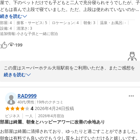
屋で、下のベットだけでも子どもと二人で充分寝られそうでしたが、子
がけております。

どもは喜んで上段で寝ていました。ただ、上段は使われていないのか、
子ども曰く、余り清潔ではなかったとのことです。

続きを読む
大垣駅から徒歩約5分の立地でご滞在中、駅周辺の散策や地元の雰
|
|
|
|
|
残念ながら大浴場がないホテルでした。代わりにアメニティが豊富で、
部屋
:
4
接客・サービス
:
5
ロケーション
:
4
朝食
:
3
温泉・お風呂
:
-
囲気もお楽しみいただけておりましたら幸いでございます。

|
設備
:
4
清潔さ
:
3
基礎化粧品の他、入浴剤やシートマスク、ハーブティーもありました。

追加情報
:
小さな子供と一緒に宿泊
アルコールがあるドリンクバーも充実しています。

前回、そして今回もご多用の中クチコミをご投稿いただきましてあ
朝ごはんは、よくある普通の無料ブッフェの感じでしたが、カレーが美
りがとうございます。

199
味しかったです。

これから暑さが増してまいりますが、どうぞご自愛くださいませ。

ホテルの従業員の方は、明るく感じが良かったです。

ホテルの駐車場はありませんが、近くに24時間1000円未満の駐車場が
スーパーホテル大垣駅前

この度はスーパーホテル大垣駅前をご利用いただき、またご感想を
点在していて、自動車でも不便はありませんでした。

支配人
お寄せくださり誠にありがとうございます。

続きを読む
ただ、コンビニは直ぐ近所になく、歩いて10分程の駅近辺まで行かな
スーパーホテル大垣駅前
お部屋の上段ベッドについて、お子さまが楽しくお過ごしいただい
いといけませんでした。

た一方、清潔感に関してご不快な思いをさせてしまい申し訳ござい
2026-06-23
全体的には、値段が手頃な上よく眠れたので満足です。
ません。

RAD999
今後もお客様に安心してご利用いただけるよう、点検と清掃の強化
40代
/
男性
|
19
件のクチコミ
4
2026年4月24日
投稿
に努めてまいります。

また、大浴場がないことに関してご不便をおかけしましたが、アメ
ビジネス
一人
2026年4月
宿泊
部屋は綺麗、朝食とハッピーアワーに改善の余地あり
ニティや入浴剤、シートマスク、ハーブティーをご活用いただけた
とのこと、嬉しく拝見いたしました。

お部屋は綺麗に清掃されており、ゆったりと過ごすことができました。
朝食のカレーやアルコールも楽しめるドリンクバーを気に入ってく
朝食は有料でも良いのでもう少し質を上げていただけると嬉しいです。
