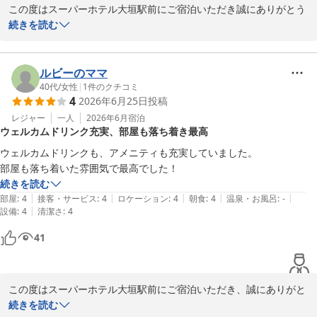
この度はスーパーホテル大垣駅前にご宿泊いただき誠にありがとう
この度はお忙しい中ご投稿いただきありがとうございました。

ございます。

続きを読む
スタッフ一同、Eru20117様のまたのご宿泊を心よりお待ちしてお
心温まるお言葉を賜り、スタッフ一同心より御礼申し上げます。

ります。  

「朝ご飯がとにかく美味しい」「スタッフの方々の笑顔で癒されま
ルビーのママ
スーパーホテル大垣駅前　

した」とのお褒めの言葉、大変嬉しく拝見いたしました。

40代
/
女性
|
1
件のクチコミ
4
2026年6月25日
投稿
支配人
朝食は一日の活力となる食事として、オーガニックサラダなど、体
にやさしい料理を豊富にご用意しておりますので、お楽しみいただ
レジャー
一人
2026年6月
宿泊
スーパーホテル大垣駅前
ウェルカムドリンク充実、部屋も落ち着き最高
き何よりでございます。

2026-06-03
ウェルカムドリンクも、アメニティも充実していました。

また、私どものスタッフにも温かいご感想をいただき、心より感謝
部屋も落ち着いた雰囲気で最高でした！
いたします。

続きを読む
お客様に気持ち良くお過ごしいただきたいという思いでお迎えして
|
|
|
|
|
部屋
:
4
接客・サービス
:
4
ロケーション
:
4
朝食
:
4
温泉・お風呂
:
-
おりますので、ひとときでも心安らいでいただけたことが励みとな
|
設備
:
4
清潔さ
:
4
ります。

41
このようなお声を届けていただきましたことに、改めて感謝申し上
げます。

今後も心地よい滞在を提供できるよう努めてまいります。

この度はスーパーホテル大垣駅前にご宿泊いただき、誠にありがと
うございます。心より御礼申し上げます。

続きを読む