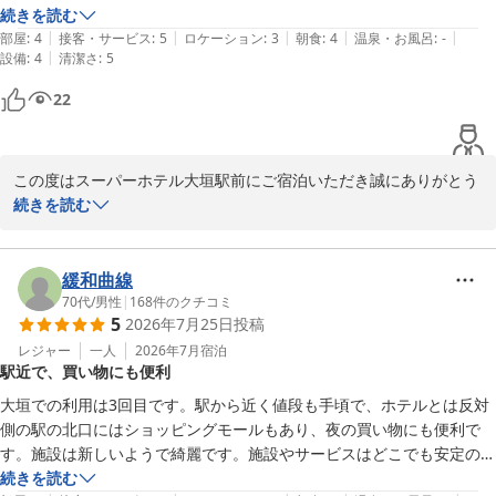
健康を意識した朝食にご満足いただけたとのことも、スタッフ一同
たのは残念でしたが、また利用したいと思いました。駐車場は有料でし
続きを読む
とても嬉しく、当ホテル自慢のバイキングは、体が喜ぶ食材を心が
|
|
|
|
|
たが、安く停めれる所を教えていただき、助かりました。コストパフォ
部屋
:
4
接客・サービス
:
5
ロケーション
:
3
朝食
:
4
温泉・お風呂
:
-
けており、一日の始まりにぴったりのメニューをご用意しておりま
|
設備
:
4
清潔さ
:
5
ーマンスこれからも期待しています！
す。

22
このような温かいお言葉をお寄せいただき、心より感謝申し上げま
す。これからも、お客様が安心しておくつろぎいただける空間をご
提供できるよう心掛けてまいります。

この度はスーパーホテル大垣駅前にご宿泊いただき誠にありがとう
大垣は夏の暑さが続きますので、水分補給などにもどうぞお気を付
ございます。

続きを読む
けてお過ごしくださいませ。

スタッフの対応や無料サービスにご満足いただき、幸せなお気持ち
になられたとのお言葉を頂戴し、大変うれしくスタッフ皆で拝読い
またのご宿泊をスタッフ一同、心よりお待ちしております。

たしました。

緩和曲線
70代
/
男性
|
168
件のクチコミ
5
2026年7月25日
投稿
スーパーホテル大垣駅前

また、ウェルカムバーやソフトドリンク、そして朝食スタッフへの
支配人
ご評価もいただき、誠にありがとうございます。

レジャー
一人
2026年7月
宿泊
駅近で、買い物にも便利
コストパフォーマンスが「ピカイチ」とのお言葉まで頂戴し、スタ
スーパーホテル大垣駅前
ッフ一同の励みとなっております。

大垣での利用は3回目です。駅から近く値段も手頃で、ホテルとは反対
2026-08-03
当ホテルの健康和洋バイキング朝食や自分好みで楽しめるウェルカ
側の駅の北口にはショッピングモールもあり、夜の買い物にも便利で
ムバーは、多くのお客様にもご好評をいただいておりますので、今
す。施設は新しいようで綺麗です。施設やサービスはどこでも安定のス
後もより良いサービスを目指してまいります。

ーパーホテル規格なので特にコメントはありません。ただ、バスルーム
続きを読む