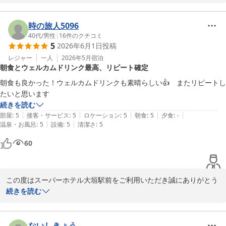
夏本番となり、岐阜・大垣の街も活気ある時期を迎えております。

厳しい暑さが続きますので、どうぞご自愛くださいませ。

ウェルカムドリンクやアメニティの充実についてお褒めの言葉を頂
次回もhinasada様にお会いできますことをスタッフ一同心より楽
き大変光栄に思います。

時の旅人5096
しみにしております。

お好きなお飲み物をお楽しみいただき、また、お好みのアメニティ
40代
/
男性
|
16
件のクチコミ
5
2026年6月1日
投稿
で滞在中も快適にお過ごしいただけたとのことが何より嬉しく存じ
スーパーホテル大垣駅前

ます。

レジャー
一人
2026年5月
宿泊
朝食とウェルカムドリンク最高、リピート確定
支配人
お部屋の雰囲気についても「落ち着いた雰囲気で最高」とのお言葉
朝食も良かった！ウェルカムドリンクも素晴らしい👍　またリピートし
スーパーホテル大垣駅前
を頂戴し、スタッフ一同励みになります。

たいと思います
2026-07-24
当ホテルの客室は、ゆったりと寛げるよう全室ダブルベッドを備
続きを読む
え、珪藻土の壁や調光型の照明など、環境にも配慮した造りを大切
|
|
|
|
|
部屋
:
5
接客・サービス
:
5
ロケーション
:
5
朝食
:
5
夕食
:
-
にしております。

|
|
温泉・お風呂
:
5
設備
:
5
清潔さ
:
5
ごゆっくりとお休みいただけたご様子に安心いたしました。

60
このように温かいご感想をお寄せいただき、大変嬉しく思っており
ます。

今後もお客様がさらに安心してご滞在いただけるよう、心地よい空
この度はスーパーホテル大垣駅前をご利用いただき誠にありがとう
間づくりやサービス向上に努めてまいります。

ございます。

続きを読む
また朝食やウェルカムドリンクについて「朝食も良かった」「ウェ
大垣は６月下旬となり、湿度が高くじめじめとした日が続きます
ルカムドリンクも素晴らしい」とお褒めのお言葉を頂戴し、スタッ
が、館内は快適な温度・湿度管理を行っております。

フ一同大変嬉しく拝見いたしました。

ないしきょう