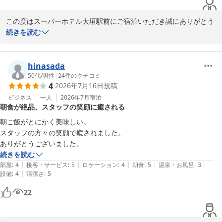
いただきました。
けております。

この度はスーパーホテル大垣駅前にご宿泊いただき誠にありがとう
クチコミ投稿のお手間をいただき、誠にありがとうございました。

ございます。  

続きを読む
交通至便な立地や快適なベッド、選べる枕も当館の特長ですので、
また、貴重なお時間を割いてご感想をお寄せくださり、心より御礼
次回ご宿泊の際にも心地よくお過ごしいただければと存じます。

申し上げます。  

バスルームのパッキン部分に関するご指摘につきましては、経年に
hinasada
東海地方も本格的な夏となり、蒸し暑さが一層増してまいりまし
よる劣化の可能性もございますが、今後もスタッフ一同、より快適
50代
/
男性
|
24
件のクチコミ
4
2026年7月16日
投稿
た。

にお過ごしいただける環境づくりに努めてまいります。

体調管理にご留意いただきつつ、またお元気なお姿でお越しいただ
率直なお声をお寄せくださり感謝いたします。  

ビジネス
一人
2026年7月
宿泊
朝食が絶品、スタッフの笑顔に癒される
ける日を楽しみにしております。

ご朝食やアメニティについて「朝食が付いてこのお値段なのとアメ
次回もさとう6213様のお越しをスタッフ一同心よりお待ちしており
ニティが豊富だったのは嬉しかった」

朝ご飯がとにかく美味しい。

ます。

とのお褒めの言葉をいただき、嬉しく拝読いたしました。

スタッフの方々の笑顔で癒されました。

当ホテル自慢の健康朝食バイキングやアメニティサービスなどで一
ありがとうございました。
スーパーホテル大垣駅前

日の始まりをサポートさせていただいております。

続きを読む
支配人
パン、ご飯、スープやヨーグルトをご満足いただけたご様子で、大
|
|
|
|
|
部屋
:
4
接客・サービス
:
5
ロケーション
:
4
朝食
:
5
温泉・お風呂
:
3
変嬉しく思っております。

|
設備
:
4
清潔さ
:
5
スーパーホテル大垣駅前
22
2026-07-24
今回はウェルカムバーのご利用が叶わなかったとのことですが、次
回はぜひ17時からの当館自慢の多種多様なお酒や、15時からのノン
アルコールカクテルもお楽しみいただければ幸いでございます。  
