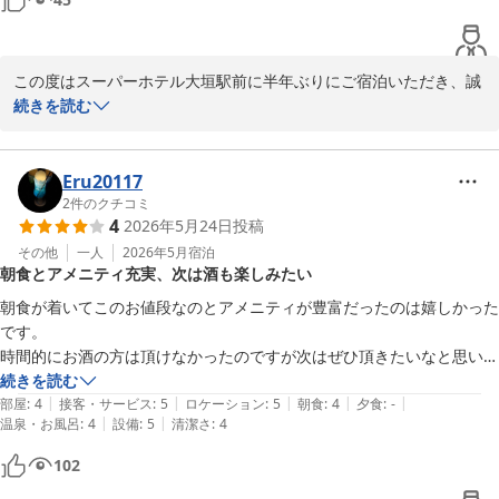
は、スタッフ全員の励みとなります。

アメニティも充実しているので、楽しいです。

お忙しい中クチコミをご投稿いただき、重ねて感謝申し上げます。

当ホテルは大垣駅より徒歩約5分と交通アクセスも良好ですので、
この度はスーパーホテル大垣駅前に半年ぶりにご宿泊いただき、誠
観光やビジネスの拠点としてもご活用いただければ幸いでございま
にありがとうございます。

続きを読む
す。

再びお迎えできましたこと、心より嬉しく存じます。

夏本番を迎え、大垣市でも連日暑い日が続きます。

どうぞご体調には十分ご留意くださいませ。

ご朝食のカレーを「とてもおいしかった」とお褒めいただき、また
Eru20117
料理の品揃えにつきましてもご満足いただけたようで、大変光栄で
2
件のクチコミ
4
2026年5月24日
投稿
次回もたー5026様のお越しをスタッフ一同心よりお待ちしておりま
す。

す。

当ホテルでは、バイキング形式で和洋さまざまなメニューをご用意
その他
一人
2026年5月
宿泊
朝食とアメニティ充実、次は酒も楽しみたい
し、朝から元気にお過ごしいただけるよう工夫しております。

スーパーホテル大垣駅前

朝食が着いてこのお値段なのとアメニティが豊富だったのは嬉しかった
支配人
以前ご提供していた大垣たまごが今回はご用意できず、残念なお気
です。

持ちにさせてしまい申し訳ございません。

時間的にお酒の方は頂けなかったのですが次はぜひ頂きたいなと思いま
スーパーホテル大垣駅前
季節や仕入れ状況により内容が変わる場合がございますが、またご
した。

続きを読む
2026-07-24
期待に添える機会がございましたら幸いでございます。

|
|
|
|
|
他の方が言うように少しバスルーム等にパッキン部分にかび、？汚れ？
部屋
:
4
接客・サービス
:
5
ロケーション
:
5
朝食
:
4
夕食
:
-
|
|
温泉・お風呂
:
4
設備
:
5
清潔さ
:
4
が見えますが劣化によるもの(交換が難しい部分)の可能性もあるので特
アメニティの充実についてもお楽しみいただけたとのこと、ありが
に気にしませんでした。

102
とうございます。

朝食もパンやご飯もありスープ、ヨーグルトなどもあったので美味しく
お好みのアメニティを選ぶ時間も、小さなお楽しみになるよう心掛