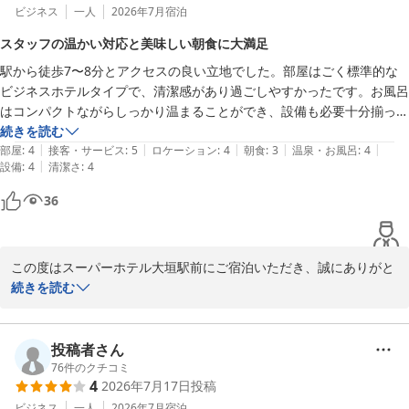
ビジネス
一人
2026年7月
宿泊
スタッフの温かい対応と美味しい朝食に大満足
駅から徒歩7〜8分とアクセスの良い立地でした。部屋はごく標準的な
ビジネスホテルタイプで、清潔感があり過ごしやすかったです。お風呂
はコンパクトながらしっかり温まることができ、設備も必要十分揃って
いました。

続きを読む
|
|
|
|
|
部屋
:
4
接客・サービス
:
5
ロケーション
:
4
朝食
:
3
温泉・お風呂
:
4
|
設備
:
4
清潔さ
:
4
何よりも印象に残ったのはスタッフの方の対応です。翌日使う保冷剤を
部屋の冷蔵庫の冷凍室で凍らせようとしたところうまく凍らなかったた
36
め相談したところ、フロントの冷凍庫で預かって凍らせてくださいまし
た。受け渡しの際も素敵な笑顔でとても温かく対応していただき、ウェ
ルカムな気持ちにさせてもらえて大変満足できる滞在になりました。

この度はスーパーホテル大垣駅前にご宿泊いただき、誠にありがと
うございます。

続きを読む
朝食は、カレーとコーヒーがとても美味しかったです。ただ、ドリンク
また、心温まるお褒めのお言葉を頂戴し、大変嬉しく拝読いたしま
マシーンのお味噌汁の味だけは個人的に少し口に合いませんでした。

した。

投稿者さん
総じて、立地・清潔感・スタッフの心遣りに満足できる、また利用した
スタッフの対応について、特にフロントでの保冷剤のお預かりや笑
76
件のクチコミ
いホテルでした。

4
2026年7月17日
投稿
顔でのおもてなしにご満足いただけたとのこと、「素敵な笑顔でと
ても温かく対応していただき、ウェルカムな気持ちに」とのお言葉
ビジネス
一人
2026年7月
宿泊