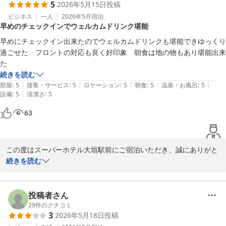
2026-06-10
5
2026年5月15日
投稿
掃・管理の励みとなります。

お客様にリラックスしてお過ごしいただけるよう、客室には消臭や
ビジネス
一人
2026年5月
宿泊
早めのチェックインでウェルカムドリンク堪能
吸音効果のある天然の素材を使用し、空気環境の向上に努めており
ます。

早めにチェックイン出来たのでウェルカムドリンクも堪能できゆっくり
より良い眠りをご体験いただけるよう、全室体にやさしいマットレ
過ごせた　フロントの対応も良く好印象　朝食は地の物もあり堪能出来
スを採用しておりますので、お休みの質もご満足いただけたのであ
た
れば幸いでございます。

続きを読む
今後もより多くのお客様に満足いただけるよう、一層心を込めてお
|
|
|
|
|
部屋
:
5
接客・サービス
:
5
ロケーション
:
5
朝食
:
5
温泉・お風呂
:
5
もてなしを続けてまいります。

|
設備
:
5
清潔さ
:
5
ご滞在のご感想をお寄せいただき、心より感謝いたします。

63
当ホテルは大垣駅から徒歩約5分とアクセスも大変便利でございま
す。

朝食の無料バイキングや選べる枕、選べるアメニティもご用意して
この度はスーパーホテル大垣駅前にご宿泊いただき、誠にありがと
おりますので、またの機会にぜひご利用くださいませ。

うございます。

続きを読む
早めにチェックインいただき、ウェルカムドリンクをゆっくりと堪
6月初旬となり、岐阜の町にも爽やかな初夏の風が感じられる季節
能してお過ごしになられたとのこと、大変嬉しく拝読いたしまし
となりました。

た。

投稿者さん
お出かけの折にはどうぞお身体にお気をつけて、ないしきょう様の
フロントスタッフの対応が好印象とのお言葉もいただき、スタッフ
29
件のクチコミ
3
2026年5月18日
投稿
またのご来館をスタッフ一同心よりお待ちしております。

一同の励みとなっております。
