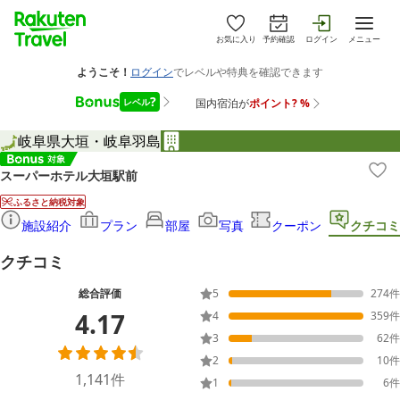
お気に入り
予約確認
ログイン
メニュー
岐阜県
大垣・岐阜羽島
スーパーホテル大垣駅前
ふるさと納税対象
施設紹介
プラン
部屋
写真
クーポン
クチコミ
クチコミ
総合評価
5
274
件
4.17
4
359
件
3
62
件
2
10
件
1,141
件
1
6
件