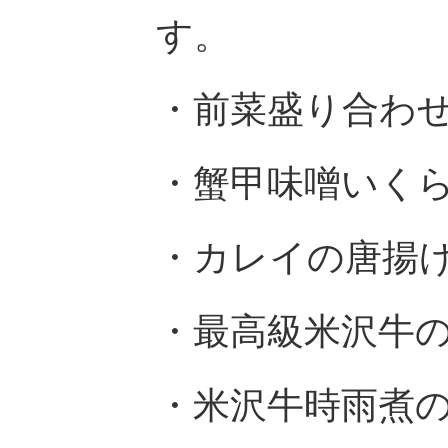
す。
・前菜盛り合わ
・蟹甲味噌いく
・カレイの唐揚
・最高級米沢牛
・米沢牛時雨煮