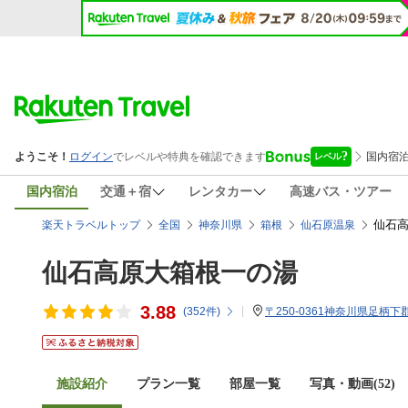
国内宿泊
交通＋宿
レンタカー
高速バス・ツアー
仙石高
楽天トラベルトップ
全国
神奈川県
箱根
仙石原温泉
仙石高原大箱根一の湯
3.88
(
352
件)
〒250-0361神奈川県足柄下郡
施設紹介
プラン一覧
部屋一覧
写真・動画(52)