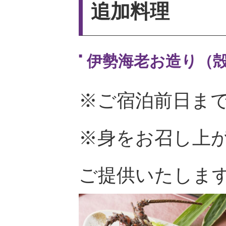
追加料理
伊勢海老お造り（殻の
※ご宿泊前日ま
※身をお召し上
ご提供いたしま