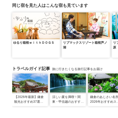
同じ宿を見た人はこんな宿も見ています
ゆるり箱根ｗｉｔｈＤＯＧＳ
リブマックスリゾート箱根芦ノ
リ
湖
原
トラベルガイド記事
旅に行きたくなる旅行記事をお届け
【2026年最新】鎌倉
涼しい夏を満喫！関
鎌倉のあじさい名
観光おすすめ37選！
東・甲信越のおすすめ
2026年おすすめス
運気UP！グルメや絶
避暑地14選
ット16選～
景スポット、ロケ地も