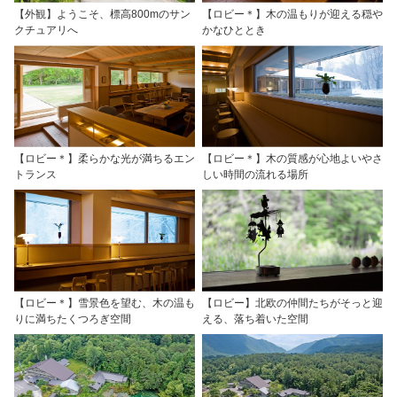
【外観】ようこそ、標高800mのサン
【ロビー＊】木の温もりが迎える穏や
クチュアリへ
かなひととき
【ロビー＊】柔らかな光が満ちるエン
【ロビー＊】木の質感が心地よいやさ
トランス
しい時間の流れる場所
【ロビー＊】雪景色を望む、木の温も
【ロビー】北欧の仲間たちがそっと迎
りに満ちたくつろぎ空間
える、落ち着いた空間