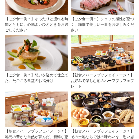
【ご夕食一例＊】ゆったりと流れる時
【ご夕食一例＊】シェフの感性が息づ
間とともに、心地よいひとときをお過
く、繊細で美しい一皿をお楽しみくだ
ごしください
さい
【ご夕食一例＊】想いを込めて仕立て
【朝食／ハーフブッフェイメージ＊】
た、たごころ食堂のお福分け
お好みで楽しむ朝のハーフブッフェプ
レート
【朝食／ハーフブッフェイメージ＊】
【朝食／ハーフブッフェイメージ＊】
地元の豊かな自然が育んだ、新鮮な恵
その土地ならではの味わいを、思い思