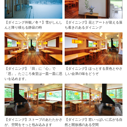
【ダイニング外観／冬＊】雪がしんし
【ダイニング】花とアートが迎える落
んと降り積もる静寂の時
ち着きのあるダイニング
【ダイニング】「田」に「心」で
【ダイニング】ほっとする景色とやさ
「思」。たごころ食堂は一皿一皿に思
しい会津の味をどうぞ
いを込めます。
【ダイニング】ストーブのあたたかさ
【ダイニング】窓いっぱいに広がる自
が、空間をそっと包み込みます
然と開放感のある空間