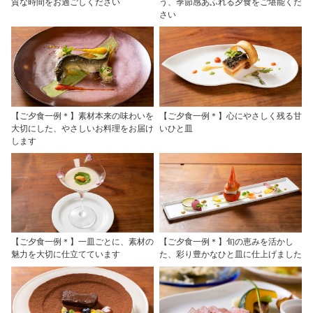
質な時間をお過ごしください
う、季節感あふれる夕食をご堪能くだ
さい
【ご夕食一例＊】素材本来の味わいを
【ご夕食一例＊】心にやさしく残る甘
大切にした、やさしいお料理をお届け
いひと皿
します
【ご夕食一例＊】一皿ごとに、素材の
【ご夕食一例＊】旬の恵みを活かし
魅力を大切に仕立てています
た、彩り豊かなひと皿に仕上げました