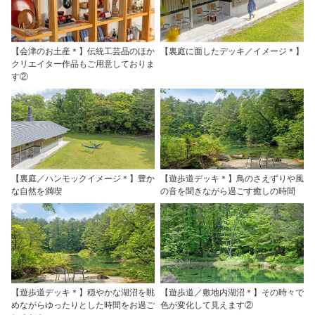
【会津のお土産＊】伝統工芸品のほか
【裏庭に面したデッキ／イメージ＊】
クリエイター作品もご用意しておりま
す②
【裏庭／ハンモックイメージ＊】豊か
【遊歩道デッキ＊】鳥のさえずりや風
な自然を満喫
の音を聞きながら過ごす癒しの時間
【遊歩道デッキ＊】穏やかな湖沼を眺
【遊歩道／敷地内湖沼＊】その時々で
めながらゆったりとした時間をお過ご
色が変化して見えます②