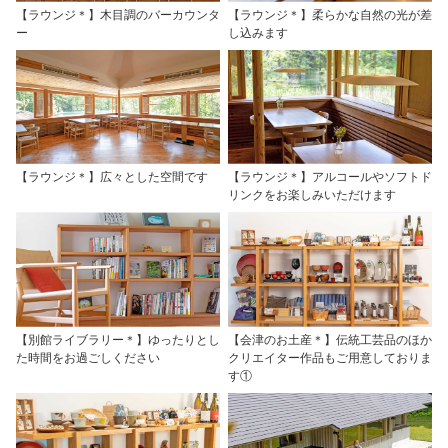
【ラウンジ＊】木目調のバーカウンタ
【ラウンジ＊】柔らかな自然の光が差
ー
し込みます
【ラウンジ＊】広々とした空間です
【ラウンジ＊】アルコールやソフトド
リンクをお楽しみいただけます
【別館ライブラリー＊】ゆったりとし
【会津のお土産＊】伝統工芸品のほか
た時間をお過ごしください
クリエイター作品もご用意しておりま
す①