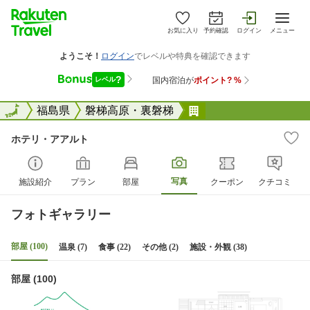
お気に入り
予約確認
ログイン
メニュー
全国
全国
福島県
磐梯高原・裏磐梯
ホテリ・アアルト
ホテリ・アアルト
写真
施設紹介
プラン
部屋
クーポン
クチコミ
フォトギャラリー
部屋 (100)
温泉 (7)
食事 (22)
その他 (2)
施設・外観 (38)
部屋 (100)