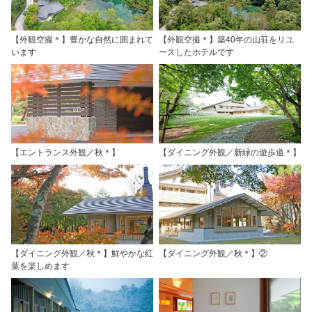
【外観空撮＊】豊かな自然に囲まれて
【外観空撮＊】築40年の山荘をリユ
います
ースしたホテルです
【エントランス外観／秋＊】
【ダイニング外観／新緑の遊歩道＊】
【ダイニング外観／秋＊】鮮やかな紅
【ダイニング外観／秋＊】②
葉を楽しめます