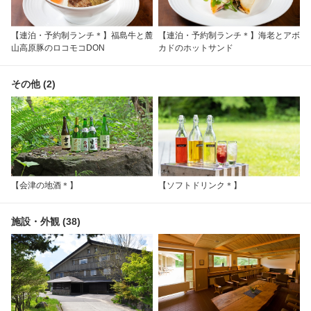
【連泊・予約制ランチ＊】福島牛と麓
【連泊・予約制ランチ＊】海老とアボ
山高原豚のロコモコDON
カドのホットサンド
その他 (2)
【会津の地酒＊】
【ソフトドリンク＊】
施設・外観 (38)