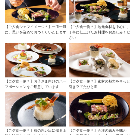
【ご夕食シェフイメージ＊】一皿一皿
【ご夕食一例＊】地元食材を中心に、
に、思いを込めておつくりいたします
丁寧に仕上げたお料理をお楽しみくだ
さい
【ご夕食一例＊】お子さま向けのハー
【ご夕食一例＊】素材の魅力をそっと
フポーションをご用意しています
引き立てたひと皿
【ご夕食一例＊】旅の思い出に残る上
【ご夕食一例＊】会津の恵みを味わ