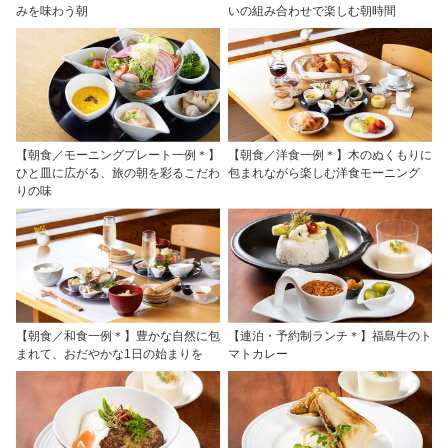
みを味わう朝
いの組み合わせで楽しむ朝時間
【朝食／モーニングプレート一例＊】
【朝食／洋食一例＊】木のぬくもりに
ひと皿に広がる、旅の朝を彩るこだわ
包まれながら楽しむ洋食モーニング
りの味
【朝食／和食一例＊】豊かな自然に包
【連泊・予約制ランチ＊】福島牛のト
まれて、おだやかな1日の始まりを
マトカレー