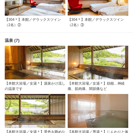
【304＊】本館／デラックスツイン
【304＊】本館／デラックスツイン
（2名）②
（2名）③
温泉 (7)
【本館大浴場／女湯＊】源泉かけ流し
【本館大浴場／女湯＊】効能…神経
の温泉です
痛、筋肉痛、関節痛など
【本館大浴場／女湯＊】景色を眺めな
【本館大浴場／男湯＊】じんわりと体