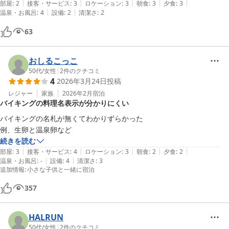
|
|
|
|
|
部屋
:
2
接客・サービス
:
3
ロケーション
:
3
朝食
:
3
夕食
:
3
|
|
温泉・お風呂
:
4
設備
:
2
清潔さ
:
2
63
おしるこっこ
50代
/
女性
|
2
件のクチコミ
4
2026年3月24日
投稿
レジャー
家族
2026年2月
宿泊
バイキングの料理名表示が分かりにくい
バイキングの名札が無くてわかりずらかった

例、生卵と温泉卵など
続きを読む
|
|
|
|
|
部屋
:
3
接客・サービス
:
4
ロケーション
:
3
朝食
:
2
夕食
:
2
|
|
温泉・お風呂
:
-
設備
:
4
清潔さ
:
3
追加情報
:
小さな子供と一緒に宿泊
357
HALRUN
50代
/
女性
|
2
件のクチコミ