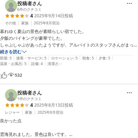
くて10分くらい部屋の前で待ちました。ちょっとびっくりはしました
投稿者さん
が、真摯に謝罪していただき好感が持てました。

6
件のクチコミ
4
2025年9月14日
投稿
全体的に外国人のスタッフさんが多い様に思いました。

食事は海鮮も食べ放題で日替わりで変わったスープ類などもありかなり
その他
家族
2025年8月
宿泊
良いと思いました◎

暮れゆく夏山の景色が素晴らしい宿でした。

食堂でにおしゃれさはありませんが席数もかなりあるので満杯になる事
夕飯のバイキングが豪華でした。

はなさそうです。

しゃぶしゃぶがあったようですが、アルバイトのスタッフさんがまった
卓球台やちょっとしたトレーニングルームなどもあり子供は喜んでいま
く案内してくれずつくり方が分からなかった。

続きを読む
した。

|
|
|
|
|
お酒の自販機が館内の端っこに一つしかなく、新札が使えなくて何度も
部屋
:
5
接客・サービス
:
5
ロケーション
:
5
朝食
:
5
夕食
:
5
|
|
部屋もトリプルでも十分な広さががあり快適でした。

温泉・お風呂
:
5
設備
:
4
清潔さ
:
-
部屋と往復するハメになって残念でした。
絨毯ではなくフローリングなのも◎

532
全体的に好きなホテルで、なぜこんなに評価が低いのかもわからないで
す…金額も安いですし、、

この度はありがとうございました♪
投稿者さん
1
件のクチコミ
4
2025年8月13日
投稿
レジャー
家族
2025年8月
宿泊
良かった点

雲海見れました。景色は良いです。
