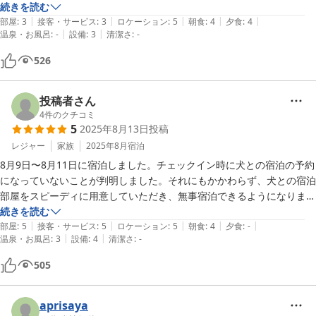
食事はバイキング形式で、品質は中の下ですが、種類の多さは満足でき
続きを読む
|
|
|
|
|
ました。

部屋
:
3
接客・サービス
:
3
ロケーション
:
5
朝食
:
4
夕食
:
4
|
|
温泉・お風呂
:
-
設備
:
3
清潔さ
:
-
パット見、デカくて豪華なホテルに見える

526
微妙な点

施設の老朽化が目立ちます。

投稿者さん
4
件のクチコミ
5
2025年8月13日
投稿
社員も、おそらく期間限定のアルバイトかと。

あと、部屋にエアコンありません。盆休みに利用しましたが、最初戸惑
レジャー
家族
2025年8月
宿泊
いました。窓開ければ多少マシにはなりますが、暑がりには不満です。

8月9日〜8月11日に宿泊しました。チェックイン時に犬との宿泊の予約
あと、カビ化ヤニか分かりませんが、少し部屋が臭いました。アレルギ
になっていないことが判明しました。それにもかかわらず、犬との宿泊
ー持ちの妻は辛そうでした。

部屋をスピーディに用意していただき、無事宿泊できるようになりまし
た。また、朝食の対応も柔軟な対応で、愛犬と楽しく朝食をとることが
続きを読む
総括

|
|
|
|
|
出来て大満足です。1日目の宿泊の時にお風呂が故障していては入れな
部屋
:
5
接客・サービス
:
5
ロケーション
:
5
朝食
:
4
夕食
:
-
|
|
温泉・お風呂
:
3
設備
:
4
清潔さ
:
-
かったのですが、2日目には修理が完了し、お風呂も楽しむことが出来
避暑地のホテルで、お腹いっぱいバイキングを楽しめる。微妙な所は沢
ました。なにより、すずしい気候がとても良かったです。
505
山ありますが、低予算で泊まれる事を考えると、アリだと思います。

aprisaya