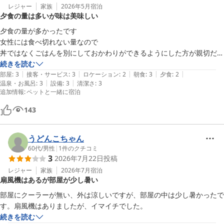
レジャー
家族
2026年5月
宿泊
夕食の量は多いが味は美味しい
夕食の量が多かったです

女性には食べ切れない量なので

丼ではなくごはんを別にしておかわりができるようにした方が親切だと
思います

続きを読む
|
|
|
|
|
朝食は適量でサラダやデザートがバイキングで良かったです

部屋
:
3
接客・サービス
:
3
ロケーション
:
2
朝食
:
3
夕食
:
2
|
|
温泉・お風呂
:
3
設備
:
3
清潔さ
:
3
追加情報
:
ペットと一緒に宿泊
143
うどんこちゃん
60代
/
男性
|
1
件のクチコミ
3
2026年7月22日
投稿
レジャー
家族
2026年7月
宿泊
扇風機はあるが部屋が少し暑い
部屋にクーラーが無い、外は涼しいですが、部屋の中は少し暑かったで
す。扇風機はありましたが、イマイチでした。
続きを読む