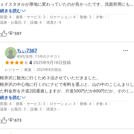
ェイスタオルが厚地に変わっていたのが良かったです。洗面所用にもタ
オルがあるのがとってもありがたいです。お風呂が露天風呂がないのが
続きを読む
|
|
|
|
|
残念ですが、利用者が少ない時間だったので、周りを気にせずにゆっく
部屋
:
4
接客・サービス
:
3
ロケーション
:
4
朝食
:
3
夕食
:
-
|
|
温泉・お風呂
:
3
設備
:
4
清潔さ
:
4
りできました。外国人のスタッフ、宿泊者が多くなっていてビックリし
ました。朝食が前より良くなったみたいなのに、コレと言って特徴が無
597
いのが残念です。自分で下げるのは良いのですが、もう置ききれない状
態だったので、大変だとは思いますが、見回っていただいた方が良いか
と。リフト券売り場の方が、ビックリするくらい愛想がなかった。好き
ちぃ7367
なゲレンデなので、シーズン始めにここ数年利用しています。雪不足の
40代
/
女性
|
11
件のクチコミ
4
2025年9月16日
投稿
様で、コースが少なかったのが残念でした。
レジャー
家族
2025年8月
宿泊
軽井沢に観光に行くため３泊させていただきました。

軽井沢の中心地に行くのにナビで有料を選ぶと、山の中のこじんまりし
た料金所を片道2回通過しますが、片道500円だか600円だか、そのくら
いするので、毎日もったいなかったです。

続きを読む
|
|
|
|
|
有料利用しないにしたらちょっと節約できたと思います。

部屋
:
4
接客・サービス
:
3
ロケーション
:
3
朝食
:
4
夕食
:
4
|
|
温泉・お風呂
:
3
設備
:
3
清潔さ
:
-
よく分からず知らなかったので、一応書いておきます。

ホテルは若干受付から手際が悪いような気はしましたが、、、愛想が悪
673
いとかそんなんではなかったです。

設定時間より一時間早く部屋に着きましたが、まだ掃除が終わっていな