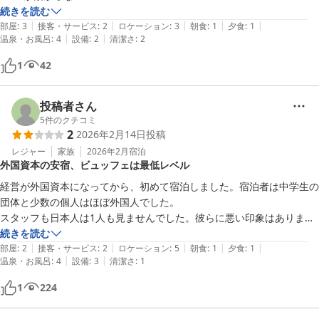
朝食、夕食は、あまり美味しいと思わなかった。ご飯の釜に髪の毛があ
続きを読む
|
|
|
|
|
ったり
部屋
:
3
接客・サービス
:
2
ロケーション
:
3
朝食
:
1
夕食
:
1
|
|
温泉・お風呂
:
4
設備
:
2
清潔さ
:
2
1
42
投稿者さん
5
件のクチコミ
2
2026年2月14日
投稿
レジャー
家族
2026年2月
宿泊
外国資本の安宿、ビュッフェは最低レベル
経営が外国資本になってから、初めて宿泊しました。宿泊者は中学生の
団体と少数の個人はほぼ外国人でした。

スタッフも日本人は1人も見ませんでした。彼らに悪い印象はありませ
ん。

続きを読む
|
|
|
|
|
朝晩のビュッフェが史上最低のレベル

部屋
:
2
接客・サービス
:
2
ロケーション
:
5
朝食
:
1
夕食
:
1
|
|
温泉・お風呂
:
4
設備
:
3
清潔さ
:
1
ご飯が良かった。と、書いてあったが、すっかり様子が違うのか？刺身
は黒く変色し、元が何かも分からない。

1
224
まず、肉が食べたかったら、小鍋に入れる豚肉とお子様用の唐揚げだ
け。朝はソーセージのみ。大人が子供用唐揚げやソーセージを何個も取