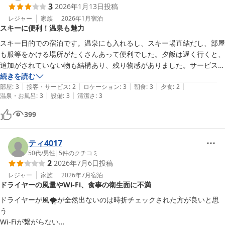
3
2026年1月13日
投稿
レジャー
家族
2026年1月
宿泊
スキーに便利！温泉も魅力
スキー目的での宿泊です。温泉にも入れるし、スキー場直結だし、部屋
も服等をかける場所がたくさんあって便利でした。夕飯は遅く行くと、
追加がされていない物も結構あり、残り物感がありました。サービスを
求める方には物足りないかも。でも、自分のペースで気を使わずに過ご
続きを読む
|
|
|
|
|
したい方には良いと思います。
部屋
:
3
接客・サービス
:
2
ロケーション
:
3
朝食
:
3
夕食
:
2
|
|
温泉・お風呂
:
3
設備
:
3
清潔さ
:
3
399
ティ4017
50代
/
男性
|
5
件のクチコミ
2
2026年7月6日
投稿
レジャー
家族
2026年7月
宿泊
ドライヤーの風量やWi-Fi、食事の衛生面に不満
ドライヤーが風🌪️が全然出ないのは時折チェックされた方が良いと思
う

Wi-Fiが繋がらない
