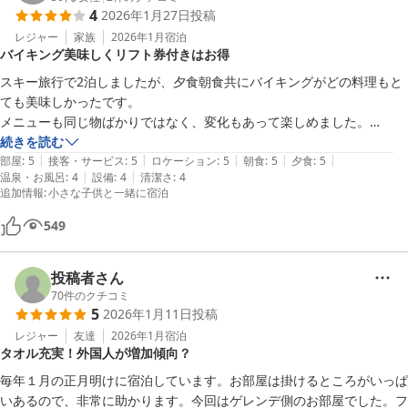
4
2026年1月27日
投稿
レジャー
家族
2026年1月
宿泊
バイキング美味しくリフト券付きはお得
スキー旅行で2泊しましたが、夕食朝食共にバイキングがどの料理もと
ても美味しかったです。

メニューも同じ物ばかりではなく、変化もあって楽しめました。

リフト券付きの宿泊プランにしましたが、風の為ゴンドラの運行中止が
続きを読む
|
|
|
|
|
ありましたが、このお値段でリフト券付きなのはとてもお得に感じまし
部屋
:
5
接客・サービス
:
5
ロケーション
:
5
朝食
:
5
夕食
:
5
|
|
温泉・お風呂
:
4
設備
:
4
清潔さ
:
4
た。

追加情報
:
小さな子供と一緒に宿泊
大浴場の入り口がとても開けにくく、子供の力では開けられない感じな
ので、そこは直した方がいいと思いました。
549
投稿者さん
70
件のクチコミ
5
2026年1月11日
投稿
レジャー
友達
2026年1月
宿泊
タオル充実！外国人が増加傾向？
毎年１月の正月明けに宿泊しています。お部屋は掛けるところがいっぱ
いあるので、非常に助かります。今回はゲレンデ側のお部屋でした。フ