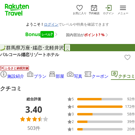
お気に入り
予約確認
ログイン
メニュー
群馬県
万座･嬬恋･北軽井沢
パルコール嬬恋リゾートホテル
ふるさと納税対象
施設紹介
プラン
部屋
写真
クーポン
クチコミ
クチコミ
総合評価
5
92
件
3.40
4
172
件
3
58
件
2
39
件
503
件
1
20
件