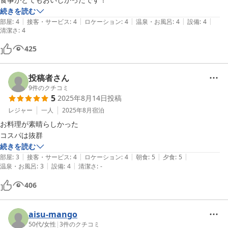
続きを読む
|
|
|
|
|
部屋
:
4
接客・サービス
:
4
ロケーション
:
4
温泉・お風呂
:
4
設備
:
4
清潔さ
:
4
425
投稿者さん
9
件のクチコミ
5
2025年8月14日
投稿
レジャー
一人
2025年8月
宿泊
お料理が素晴らしかった　

コスパは抜群
続きを読む
|
|
|
|
|
部屋
:
3
接客・サービス
:
4
ロケーション
:
4
朝食
:
5
夕食
:
5
|
|
温泉・お風呂
:
3
設備
:
4
清潔さ
:
-
406
aisu-mango
50代
/
女性
|
3
件のクチコミ