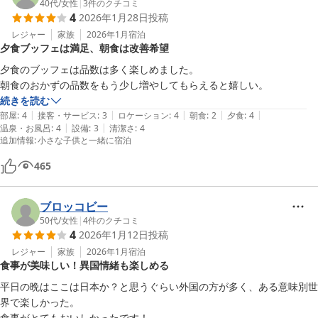
40代
/
女性
|
3
件のクチコミ
4
2026年1月28日
投稿
レジャー
家族
2026年1月
宿泊
夕食ブッフェは満足、朝食は改善希望
夕食のブッフェは品数は多く楽しめました。

朝食のおかずの品数をもう少し増やしてもらえると嬉しい。
続きを読む
|
|
|
|
|
部屋
:
4
接客・サービス
:
3
ロケーション
:
4
朝食
:
2
夕食
:
4
|
|
温泉・お風呂
:
4
設備
:
3
清潔さ
:
4
追加情報
:
小さな子供と一緒に宿泊
465
ブロッコビー
50代
/
女性
|
4
件のクチコミ
4
2026年1月12日
投稿
レジャー
家族
2026年1月
宿泊
食事が美味しい！異国情緒も楽しめる
平日の晩はここは日本か？と思うぐらい外国の方が多く、ある意味別世
界で楽しかった。

食事がとてもおいしかったです！