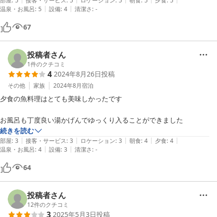
りませんでしたが、すごくきれいでいいお湯でした。

部屋
:
5
接客・サービス
:
5
ロケーション
:
5
朝食
:
5
夕食
:
5
|
|
温泉・お風呂
:
5
設備
:
4
清潔さ
:
-
バスタオルがないのはちゃんと明記されているので必要な人は持参した
67
投稿者さん
1
件のクチコミ
4
2024年8月26日
投稿
その他
家族
2024年8月
宿泊
夕食の魚料理はとても美味しかったです

お風呂も丁度良い湯かげんでゆっくり入ることができました
続きを読む
|
|
|
|
|
部屋
:
3
接客・サービス
:
3
ロケーション
:
3
朝食
:
4
夕食
:
4
|
|
温泉・お風呂
:
4
設備
:
3
清潔さ
:
-
64
投稿者さん
12
件のクチコミ
3
2025年5月3日
投稿