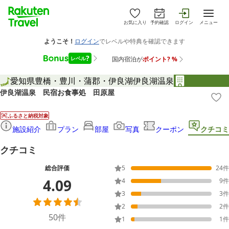
お気に入り
予約確認
ログイン
メニュー
愛知県
豊橋・豊川・蒲郡・伊良湖
伊良湖温泉
伊良湖温泉 民宿お食事処 田原屋
ふるさと納税対象
施設紹介
プラン
部屋
写真
クーポン
クチコミ
クチコミ
総合評価
5
24
件
4.09
4
9
件
3
3
件
2
2
件
50
件
1
1
件