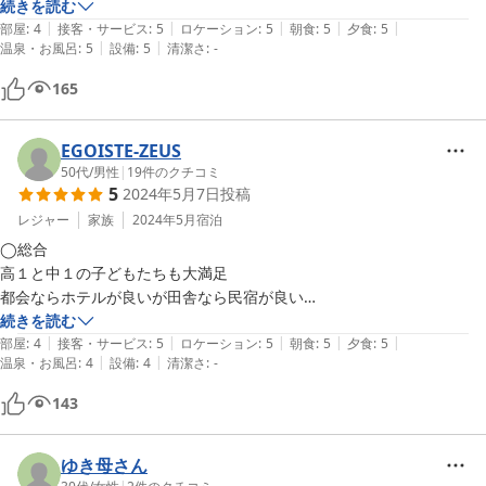
続きを読む
|
|
|
|
|
季節やその日の仕入れによると思いますが、私達はホウボウのお造り
部屋
:
4
接客・サービス
:
5
ロケーション
:
5
朝食
:
5
夕食
:
5
|
|
温泉・お風呂
:
5
設備
:
5
清潔さ
:
-
と、あじのたたき（少しなめろうのように味がつけてありました）、白
身魚（タイかな？湯引きか炙りかされていた気が。）が最初に出てき
165
て、どれも違う味が楽しめてとっても嬉しかったです。個人的には脂っ
こいと苦手に感じがちなタイ（？）が、手を加えられていてさっぱりし
ていて、細やかに提供していただき感動しました。

EGOISTE-ZEUS
美味しい煮付けはおさかなが新鮮で、骨からきれいに身がとれた〜！

50代
/
男性
|
19
件のクチコミ
5
2024年5月7日
投稿
小鉢も、メカブや煮つけや南蛮づけ、海の幸が盛りだくさんで嬉しかっ
たです。

レジャー
家族
2024年5月
宿泊
茶碗蒸しも、ホテルや旅館では必ずついてきますが、こちらのものはさ
◯総合

っぱりした味付けでとてもよかったです。脂っこい具がなく、お腹いっ
高１と中１の子どもたちも大満足

ぱいになってからでもおいしくいただきました。

都会ならホテルが良いが田舎なら民宿が良い

かき揚げもとても美味しかったのですが、お腹いっぱいで残してしまい
あえて辛口に評価しても高得点

続きを読む
ました、すみません…。

|
|
|
|
|
◯立地

部屋
:
4
接客・サービス
:
5
ロケーション
:
5
朝食
:
5
夕食
:
5
|
|
おかみさんが、あついうちに１つ食べておいて！と言ってくださりそこ
温泉・お風呂
:
4
設備
:
4
清潔さ
:
-
海はすぐそば

で１つ食べて置いて良かった。＾＾。

とは言え窓の外が水平線という訳ではない

143
デザートのフルーツもおいしく、メロンの季節がおすすめかもしれませ
伊良湖岬灯台も徒歩圏内

んね！

◯部屋

和室ということだったがコロナ対策で洋室にリフォームされててなかな
ゆき母さん