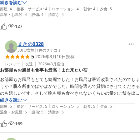
きはとても美味しかったです。

続きを読む
|
|
|
|
|
お魚好きの方にはおすすめです。

部屋
:
4
接客・サービス
:
4
ロケーション
:
4
朝食
:
4
夕食
:
5
|
|
温泉・お風呂
:
4
設備
:
4
清潔さ
:
4
民宿の方も家族的で、沢山話しができました。
127
まきの0328
30代
/
女性
|
1
件のクチコミ
5
2026年3月10日
投稿
レジャー
友達
2026年3月
宿泊
お部屋もお風呂も食事も最高！また来たい宿
お部屋もお風呂もとても綺麗でした！お風呂は最近改装されたのでしょ
うか？脱衣所までぽかぽかでした。時間を選んで貸切にさせてくださる
のも嬉しいです。そして晩も朝も食べきれないくらいの量のご飯を出し
てくださりとても美味しかったです。晩御飯に出た焼き魚を「食べきれ
続きを読む
|
|
|
|
|
なかったら明日の朝に出してあげるよ」と仰ってくださったのもありが
部屋
:
5
接客・サービス
:
5
ロケーション
:
5
朝食
:
5
夕食
:
5
|
|
温泉・お風呂
:
5
設備
:
5
清潔さ
:
5
たかったです！女将さんも息子さんも気さくで色々お話ししてくださっ
てすごく楽しい時間を過ごせました！！ぜひまた来たいと思います。オ
169
ススメです！！