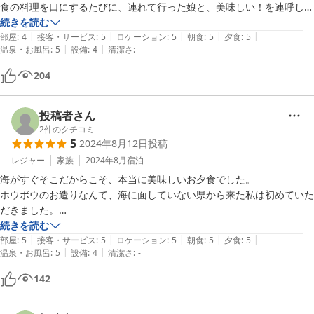
食の料理を口にするたびに、連れて行った娘と、美味しい！を連呼して
しまいました。

続きを読む
|
|
|
|
|
夕食は、本当にお腹いっぱいになりました。温泉も部屋ごとの貸切だか
部屋
:
4
接客・サービス
:
5
ロケーション
:
5
朝食
:
5
夕食
:
5
|
|
温泉・お風呂
:
5
設備
:
4
清潔さ
:
-
ら嬉しいポイントです。

のんびり、、清潔で気持ちよくゆったり満喫することができました。

204
気さくな女将さんのおかげで身も心もお腹いっぱい、幸せなひと時を過
ごせました。ありがとうございました。

また、ぜひ伺います。
投稿者さん
2
件のクチコミ
5
2024年8月12日
投稿
レジャー
家族
2024年8月
宿泊
海がすぐそこだからこそ、本当に美味しいお夕食でした。

ホウボウのお造りなんて、海に面していない県から来た私は初めていた
だきました。

本当に美味しかったです！

続きを読む
|
|
|
|
|
お料理のお世話をして下さったお母さんがとても気さくで、楽しい旅行
部屋
:
5
接客・サービス
:
5
ロケーション
:
5
朝食
:
5
夕食
:
5
|
|
温泉・お風呂
:
5
設備
:
4
清潔さ
:
-
になりました。

お風呂も綺麗で大満足です！
142