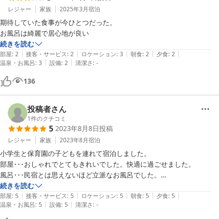
レジャー
家族
2025年3月
宿泊
期待していた食事が今ひとつだった。

お風呂は綺麗で居心地が良い
続きを読む
|
|
|
|
|
部屋
:
2
接客・サービス
:
2
ロケーション
:
3
朝食
:
2
夕食
:
2
|
|
温泉・お風呂
:
3
設備
:
2
清潔さ
:
-
136
投稿者さん
1
件のクチコミ
5
2023年8月8日
投稿
レジャー
家族
2023年8月
宿泊
小学生と保育園の子どもを連れて宿泊しました。

部屋･･･おしゃれでとてもきれいでした。快適に過ごせました。

風呂･･･民宿とは思えないほど立派なお風呂でした。

食事･･･地元の食材をふんだんに使った夕食はどれも美味しく、食べき
続きを読む
|
|
|
|
|
れないほどでした。
部屋
:
5
接客・サービス
:
5
ロケーション
:
5
朝食
:
5
夕食
:
5
|
|
温泉・お風呂
:
5
設備
:
5
清潔さ
:
-