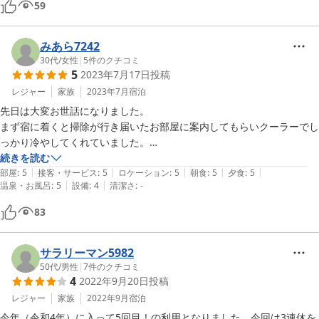
59
みあら7242
30代
/
女性
|
5
件のクチコミ
5
2023年7月17日
投稿
レジャー
家族
2023年7月
宿泊
先日は大変お世話になりました。

まず宿に着くと掃除が行き届いたお部屋に案内してもらいクーラーでし
っかり冷やしてくれていました。

すぐにお風呂に入れますよと教えていただいたので入ったのですが温泉
続きを読む
|
|
|
|
|
も気持ちよくシャンプー、コンディショナー、ボディーソープとありお
部屋
:
5
接客・サービス
:
5
ロケーション
:
5
朝食
:
5
夕食
:
5
|
|
温泉・お風呂
:
5
設備
:
4
清潔さ
:
-
風呂場も綺麗で家族3人で入ってものびのびと余裕と入れました。

お食事も星5では足りないくらいの質と量でした。

83
大食いの主人ですらお腹いっぱいになっていたので普通の人は食べきれ
ないのでは？と心配になるくらい…。

おばあちゃんがおもろしくて他のお客さんとも話したり素敵な時間を過
サラリーマン5982
ごさせていただき感謝です。

50代
/
男性
|
7
件のクチコミ
4
2022年9月20日
投稿
また必ず泊まりに行かせてもらいます。
レジャー
家族
2022年9月
宿泊
今年（令和4年）に入って5回目！の利用となりました。今回は3連休を