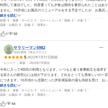
利用して連泊でした。何度通っても夕食は期待を裏切られたことはあり
ません。10月頃にお風呂のリニューアルをする予定でしたが、お風呂
のタイルや湯船について熟慮を重ねた結果、来年（令和5年）へ変更と
続きを読む
|
|
|
|
|
のこと。リニューアルと同時に念願だった伊良湖温泉からの湯の供給を
部屋
:
4
接客・サービス
:
5
ロケーション
:
4
朝食
:
5
夕食
:
5
|
|
温泉・お風呂
:
4
設備
:
3
清潔さ
:
-
受ける予定です。しかし、どんなお風呂になっても私的には食事がメイ
ンの民宿でご主人とご主人の息子さんが考え、調理した魚中心の料理の
1
50
数々にはいつも脱帽です。次回宿泊ではどんな食事を提供してくれるか
楽しみです。女将さんと若奥さんのオモテナシも最高なお宿です。

サラリーマン5982
50代
/
男性
|
7
件のクチコミ
5
2022年7月31日
投稿
レジャー
家族
2022年7月
宿泊
今年に入って4回目の利用となります。いつもと違う食事献立を追求す
る皆さんの探究心には頭が下がります。どれをとっても美味しいの一言
につきます。10月頃から念願だった伊良湖温泉の湯も供給を受け、お
風呂のリニューアルも予定してみえるとの事。田原屋さんにはますます
続きを読む
|
|
|
|
|
目が離せません。
部屋
:
4
接客・サービス
:
5
ロケーション
:
4
朝食
:
5
夕食
:
5
|
|
温泉・お風呂
:
4
設備
:
4
清潔さ
:
-
44