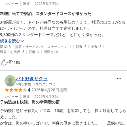
レジャー
家族
2026年3月
宿泊
料理目当てで宿泊、スタンダードコースが凄かった
お部屋が古く、トイレが共同なのも承知のうえで、料理の口コミが5点
ばっかりだったので、料理目当てで宿泊しました。

9,800円のスタンダードコースだけど、とにかく凄かった。

三食盛り

続きを読む
|
|
|
|
|
お造り

部屋
:
3
接客・サービス
:
4
ロケーション
:
4
朝食
:
5
夕食
:
5
|
|
温泉・お風呂
:
5
設備
:
4
清潔さ
:
4
酢の物

牡蠣とほうぼうのフライ

195
揚げ餅

椀もの

野菜となんとかのかき揚げ

バト好きサクラ
鯛の塩焼き

60代
/
女性
|
1
件のクチコミ
4
2026年4月28日
投稿
ご飯にビール中瓶3本

普段ではとても食べられない量だけど、意外にもぺろりといけてしまっ
レジャー
家族
2026年4月
宿泊
子供追加も快諾、海の幸満喫の宿
た。

揚げ餅が、ちょっと珍しくて美味しい。

予約後に急に子供2人（12歳　10歳）を追加しても、快く対応してもら
伊豆や春日部ナンバーの車も停まっていました。

えました。

遠いところからも来るんだと、ちょっとびっくり。
夕食は、海の幸いっぱいで、刺身の厚さに驚きました。　　黒鯛の塩焼