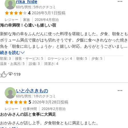
rika_hide
60代
/
男性
|
5
件のクチコミ
4
2026年5月1日
投稿
レジャー
家族
2026年4月
宿泊
海の幸満喫！心遣いも嬉しい宿
新鮮な海の幸をふんだんに使った料理を堪能しました。夕食、朝食とも
ボリューム満点で腹がはち切れそうです。夕飯に食べきれなかった焼き
魚を「朝食に出しましょうか」と嬉しい対応。ありがとうございました
続きを読む
|
|
|
|
|
部屋
:
3
接客・サービス
:
5
ロケーション
:
4
朝食
:
5
夕食
:
5
|
|
温泉・お風呂
:
5
設備
:
3
清潔さ
:
4
119
いと小さきもの
60代
/
男性
|
1
件のクチコミ
5
2026年3月28日
投稿
レジャー
仕事仲間
2026年2月
宿泊
おかみさんの話と食事に大満足