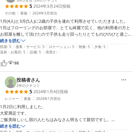
か奇抜な内装

30代
/
女性
|
2
件のクチコミ
食事のことばかりになってしまいましたが、店先の植物や手作りの造形
5
2024年3月24日
投稿
寝るのは布団

物、おかみさんの絵も、滞在中楽しみました。おかみさんとご家族のお
ゲーミングチェア２脚あり

その他
家族
2024年3月
宿泊
気遣いもとても有り難く、気持ちのよい滞在でした。冷蔵庫も使わせて
天井から貝殻のオブジェが垂れ下がってるがそこに埃が溜まりやすそう
1月(4人)と3月(5人)に2歳の子供を連れて利用させていただきました。

いただきありがとうございます。

なのは気になる

1月はフローリングのお部屋で、とても綺麗で広く、他の利用者の方と
◯食事

お部屋を離して頂けたので子供も走り回ったりとてものびのびと過ごさ
今回は1週間ほどの長期旅行で、関東から近畿まで横断しました。海沿
魚はもちろん素材が新鮮

せていただきました。

続きを読む
いもいくつか回りましたが、観光客向けのお値段と質の刺身や魚料理に
味付けを含め調理の腕が冴えてる

|
|
|
|
|
今回はまた別のお部屋(和室)を用意していただき、たくさんの利用者の
部屋
:
5
接客・サービス
:
5
ロケーション
:
5
朝食
:
5
夕食
:
5
あたってしまうことが多く、、。観光地に大きなホテルが増えるとこう
|
|
料理の量が多く白ご飯を食べない人続出

温泉・お風呂
:
5
設備
:
5
清潔さ
:
-
方がいらっしゃいましたが奥の方のお部屋で配慮していただきとても嬉
ゆう本当に美味しい食事を観光客が楽しめる場所が減ってしまうのかな
◯風呂

しかったです。

98
と感じています。

家族風呂貸切時間が１時間と長く広々した浴室

ちょっと悲しくなっていたところ、最後がこちらの宿だったので自分も
朝風呂が入れないのは残念

お食事はとーっても豪華！！

家族も一気に上機嫌です。

◯サービス

食べきれず残してしまい申し訳ないです。

投稿者さん
おみやげわかめも買いました。こうゆうのも嬉しい！！

気さくなおばあちゃんや案内のお姉さんをはじめスタッフのみなさんが
普段偏食の長男が美味しいと食べてました。

2
件のクチコミ
親切で居心地が良い

5
2024年1月4日
投稿
◯設備・アメニティ

お母さんみたいに接してくれ、たくさん子供達のことを褒めていただ
レジャー
家族
2024年1月
宿泊
伊勢湾フェリーを使う時はまた絶対行きたいです。

注意書きにあるようにバスタオルはないが必要十分

1月2日に利用しました。

ご飯だけでもおすすめ！次はめかぶ焼きたべてみたいな。
部屋に空気清浄機あり

大変満足です。

廊下に共同冷凍冷蔵庫あり

ご飯美味しいし宿の人たちはみなさん明るくて親切ですし。

あちこちに流木などのオブジェあり
お客さんがいっぱいだったせいなのか、お風呂は部屋ごとの貸切ではあ
続きを読む
|
|
|
|
|