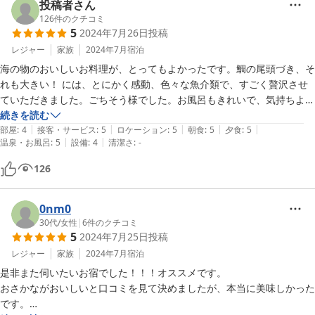
投稿者さん
126
件のクチコミ
5
2024年7月26日
投稿
レジャー
家族
2024年7月
宿泊
海の物のおいしいお料理が、とってもよかったです。鯛の尾頭づき、そ
れも大きい！ には、とにかく感動、色々な魚介類で、すごく贅沢させ
ていただきました。ごちそう様でした。お風呂もきれいで、気持ちよか
ったです。
続きを読む
|
|
|
|
|
部屋
:
4
接客・サービス
:
5
ロケーション
:
5
朝食
:
5
夕食
:
5
|
|
温泉・お風呂
:
5
設備
:
4
清潔さ
:
-
126
0nm0
30代
/
女性
|
6
件のクチコミ
5
2024年7月25日
投稿
レジャー
家族
2024年7月
宿泊
是非また伺いたいお宿でした！！！オススメです。

おさかながおいしいと口コミを見て決めましたが、本当に美味しかった
です。
