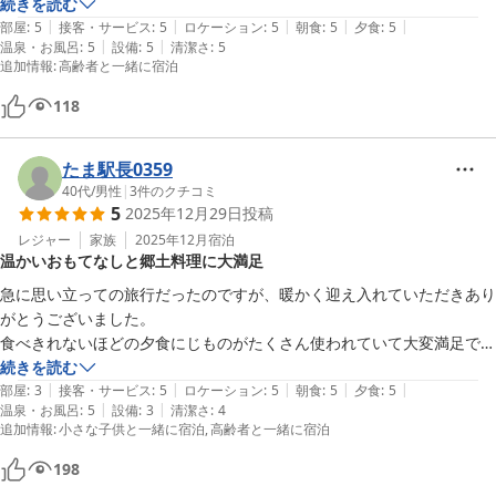
続きを読む
|
|
|
|
|
部屋
:
5
接客・サービス
:
5
ロケーション
:
5
朝食
:
5
夕食
:
5
|
|
温泉・お風呂
:
5
設備
:
5
清潔さ
:
5
追加情報
:
高齢者と一緒に宿泊
118
たま駅長0359
40代
/
男性
|
3
件のクチコミ
5
2025年12月29日
投稿
レジャー
家族
2025年12月
宿泊
温かいおもてなしと郷土料理に大満足
急に思い立っての旅行だったのですが、暖かく迎え入れていただきあり
がとうございました。

食べきれないほどの夕食にじものがたくさん使われていて大変満足でき
ました。

続きを読む
|
|
|
|
|
近くに伺う事があれば、また利用させていただきたいです。
部屋
:
3
接客・サービス
:
5
ロケーション
:
5
朝食
:
5
夕食
:
5
|
|
温泉・お風呂
:
5
設備
:
3
清潔さ
:
4
追加情報
:
小さな子供と一緒に宿泊
高齢者と一緒に宿泊
198