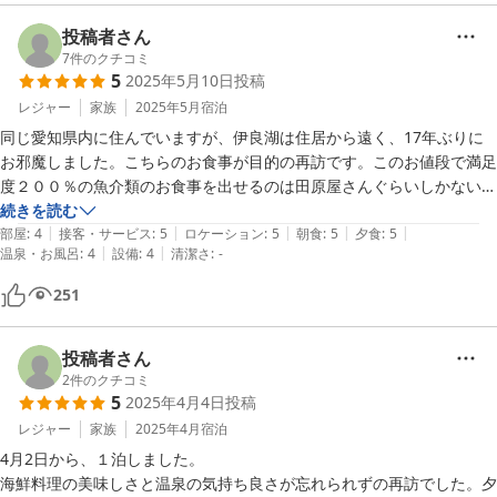
投稿者さん
7
件のクチコミ
5
2025年5月10日
投稿
レジャー
家族
2025年5月
宿泊
同じ愛知県内に住んでいますが、伊良湖は住居から遠く、17年ぶりに
お邪魔しました。こちらのお食事が目的の再訪です。このお値段で満足
度２００％の魚介類のお食事を出せるのは田原屋さんぐらいしかないの
ではないでしょうか。すべて地物なので、新鮮さ抜群。同行した家族も
続きを読む
|
|
|
|
|
感動していました。元気な女将さんのトークも好きですし、若女将もほ
部屋
:
4
接客・サービス
:
5
ロケーション
:
5
朝食
:
5
夕食
:
5
|
|
温泉・お風呂
:
4
設備
:
4
清潔さ
:
-
んわかと優しい方です。

宿到着前に田原の謎に有名な海鮮丼屋でランチしましたが、田原屋さん
251
でランチも食べればよかったと非常に後悔しています。

館内は古さはありますが、清掃が行き届いています。共用トイレは洋式
投稿者さん
できれいでした。好きな時にお風呂に入れないのが残念ですが、お風呂
2
件のクチコミ
5
2025年4月4日
投稿
もとてもきれいです。私はタオルは家から持参しました。

レジャー
家族
2025年4月
宿泊
伊良湖は距離はありますが、フェリーで車ごと三重県に渡って周遊でき
4月2日から、１泊しました。

るので案外便利です。

海鮮料理の美味しさと温泉の気持ち良さが忘れられずの再訪でした。夕